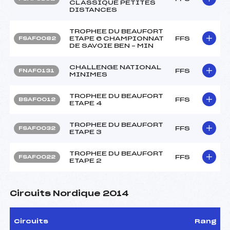
CLASSIQUE PETITES
DISTANCES
TROPHEE DU BEAUFORT
ETAPE 6 CHAMPIONNAT
FFS
FSAF0082
DE SAVOIE BEN – MIN
CHALLENGE NATIONAL
FFS
FNAF0131
MINIMES
TROPHEE DU BEAUFORT
FFS
BSAF0012
ETAPE 4
TROPHEE DU BEAUFORT
FFS
FSAF0032
ETAPE 3
TROPHEE DU BEAUFORT
FFS
FSAF0022
ETAPE 2
Circuits Nordique 2014
Circuits
Rang