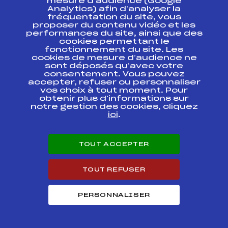
mesure d’audience (Google
SAVOIE – MONT BLANC –
FFS
FSAF0041
Analytics) afin d’analyser la
LYONNAIS
fréquentation du site, vous
proposer du contenu vidéo et les
performances du site, ainsi que des
CHALLENGE SAVOIE
NORDIQUE "TROPHEE DU
FFS
cookies permettant le
FSAF0021
BEAUFORT" 2ème ETAPE
fonctionnement du site. Les
cookies de mesure d’audience ne
sont déposés qu’avec votre
consentement. Vous pouvez
accepter, refuser ou personnaliser
vos choix à tout moment. Pour
obtenir plus d'informations sur
SUIVEZ
notre gestion des cookies, cliquez
ici
.
L'ACTU
TOUT ACCEPTER
Abonnez-vous à notre newsletter
TOUT REFUSER
Recevez l’actualité de la FFS, des clubs et des Équipes
de France.
PERSONNALISER