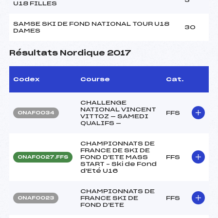
U18 FILLES
SAMSE SKI DE FOND NATIONAL TOUR U18
30
DAMES
Résultats Nordique 2017
Codex
Course
Cat.
CHALLENGE
NATIONAL VINCENT
FFS
ONAF0034
VITTOZ — SAMEDI
QUALIFS —
CHAMPIONNATS DE
FRANCE DE SKI DE
FOND D'ETE MASS
FFS
ONAF0027.FFS
START – Ski de Fond
d'Eté U16
CHAMPIONNATS DE
FRANCE SKI DE
FFS
ONAF0023
FOND D'ETE