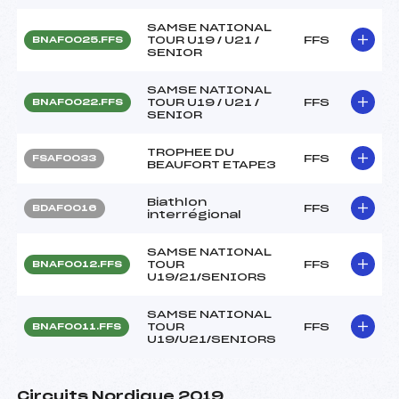
SAMSE NATIONAL
TOUR U19 / U21 /
FFS
BNAF0025.FFS
SENIOR
SAMSE NATIONAL
TOUR U19 / U21 /
FFS
BNAF0022.FFS
SENIOR
TROPHEE DU
FFS
FSAF0033
BEAUFORT ETAPE3
Biathlon
FFS
BDAF0016
interrégional
SAMSE NATIONAL
TOUR
FFS
BNAF0012.FFS
U19/21/SENIORS
SAMSE NATIONAL
TOUR
FFS
BNAF0011.FFS
U19/U21/SENIORS
Circuits Nordique 2019