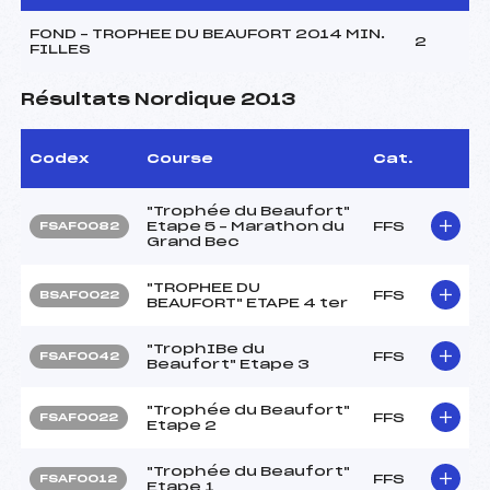
FOND – TROPHEE DU BEAUFORT 2014 MIN.
2
FILLES
Résultats Nordique 2013
Codex
Course
Cat.
"Trophée du Beaufort"
Etape 5 – Marathon du
FFS
FSAF0082
Grand Bec
"TROPHEE DU
FFS
BSAF0022
BEAUFORT" ETAPE 4 ter
"TrophIBe du
FFS
FSAF0042
Beaufort" Etape 3
"Trophée du Beaufort"
FFS
FSAF0022
Etape 2
"Trophée du Beaufort"
FFS
FSAF0012
Etape 1