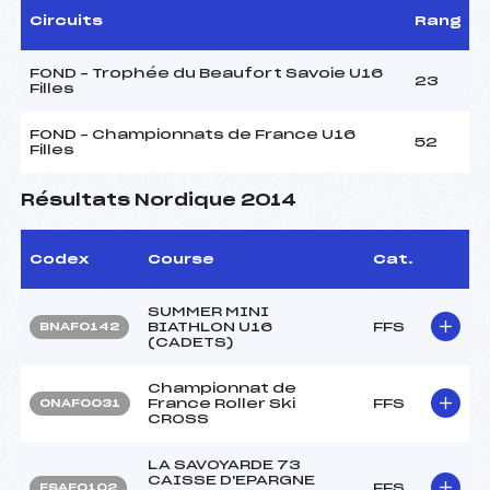
Circuits
Rang
FOND – Trophée du Beaufort Savoie U16
23
Filles
FOND – Championnats de France U16
52
Filles
Résultats Nordique 2014
Codex
Course
Cat.
SUMMER MINI
BIATHLON U16
FFS
BNAF0142
(CADETS)
Championnat de
France Roller Ski
FFS
ONAF0031
CROSS
LA SAVOYARDE 73
CAISSE D'EPARGNE
FFS
FSAF0102