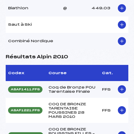
Biathlon
@
449.03
Saut à Ski
Combiné Nordique
Résultats Alpin 2010
Codex
Course
Cat.
Coq de Bronze POU
FFS
ASAF1411.FFS
Tarentaise Finale
COQ DE BRONZE
TARENTAISE
FFS
ASAF1221.FFS
POUSSINES 28
MARS 2010
COQ DE BRONZE
POUSSINS FILLES –