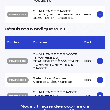
Populaire
CHALLENGE SAVOIE
NORDIQUE "TROPHEE DU
FFS
FSAF0021
BEAUFORT" – Etape 1 –
Résultats Nordique 2011
Codex
Course
Cat.
CHALLENGE DE SAVOIE
"TROPHEE DU
BEAUFORT" 7ème ETAPE
FFS
FSAF0102
– CHAMPIONNATS DE
SAVOIE
Séléction Savoie
FFS
FSAF0061
Nordic Skieur Cross
CHALLENGE DE SAVOIE
"TROPHEE DU
FFS
FSAF0051
BEAUFORT" 4ème ETAPE
Nous utilisons des cookies de
3ème ETAPE DERBY