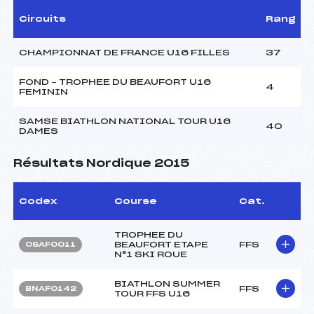
Circuits
Rang
CHAMPIONNAT DE FRANCE U16 FILLES
37
FOND – TROPHEE DU BEAUFORT U16
4
FEMININ
SAMSE BIATHLON NATIONAL TOUR U16
40
DAMES
Résultats Nordique 2015
Codex
Course
Cat.
TROPHEE DU
BEAUFORT ETAPE
FFS
OSAF0011
N°1 SKI ROUE
BIATHLON SUMMER
FFS
BNAF0142
TOUR FFS U16