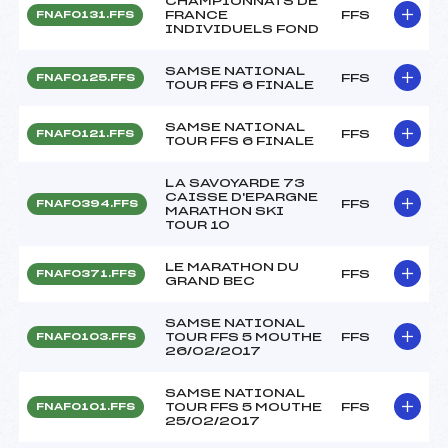
CHAMPIONNATS DE
FRANCE
FFS
FNAF0131.FFS
INDIVIDUELS FOND
SAMSE NATIONAL
FFS
FNAF0125.FFS
TOUR FFS 6 FINALE
SAMSE NATIONAL
FFS
FNAF0121.FFS
TOUR FFS 6 FINALE
LA SAVOYARDE 73
CAISSE D'EPARGNE
FFS
FNAF0394.FFS
MARATHON SKI
TOUR 10
LE MARATHON DU
FFS
FNAF0371.FFS
GRAND BEC
SAMSE NATIONAL
TOUR FFS 5 MOUTHE
FFS
FNAF0103.FFS
26/02/2017
SAMSE NATIONAL
TOUR FFS 5 MOUTHE
FFS
FNAF0101.FFS
25/02/2017