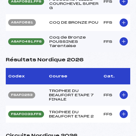
FFS
ASAF0921.FFS
COURCHEVEL SUPER
G
COQ DE BRONZE POU
FFS
ASAF0681
Coq de Bronze
POUSSINES
FFS
ASAF0491.FFS
Tarentaise
Résultats Nordique 2026
Codex
Course
Cat.
TROPHEE DU
BEAUFORT ETAPE 7
FFS
FSAF0253
FINALE
TROPHEE DU
FFS
FSAF0033.FFS
BEAUFORT ETAPE 2
Circuits Nordique 2026