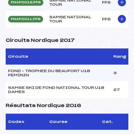
SAMSE NATIONAL
FFS
FNAF0012.FFS
TOUR
SAMSE NATIONAL
FFS
FNAF0011.FFS
TOUR
Circuits Nordique 2017
Circuits
Rang
FOND – TROPHEE DU BEAUFORT U18
3
FEMININ
SAMSE SKI DE FOND NATIONAL TOUR U18
27
DAMES
Résultats Nordique 2016
Codex
Course
Cat.