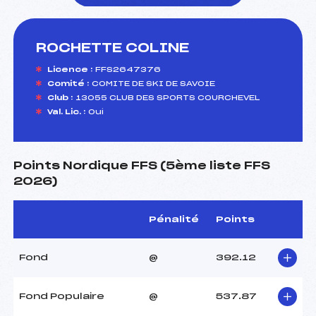
ROCHETTE COLINE
foi(s) le ski
Licence :
FFS2647376
Comité :
COMITE DE SKI DE SAVOIE
Club :
13055 CLUB DES SPORTS COURCHEVEL
Val. Lic. :
Oui
Points Nordique FFS (5ème liste FFS
2026)
Pénalité
Points
Fond
@
392.12
Fond Populaire
@
537.87