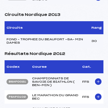
Circuits Nordique 2013
Circuits
Rang
FOND – TROPHEE DU BEAUFORT -SA- MIN
30
DAMES
Résultats Nordique 2012
Codex
Course
Cat.
CHAMPIONNATS DE
SAVOIE DE BIATHLON (
FFS
BSAF0021
BEN-MIN )
LE MARATHON DU GRAND
FFS
FSAF0102
BEC