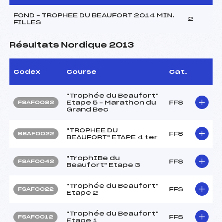
FOND – TROPHEE DU BEAUFORT 2014 MIN.
2
FILLES
Résultats Nordique 2013
Codex
Course
Cat.
"Trophée du Beaufort"
Etape 5 – Marathon du
FFS
FSAF0082
Grand Bec
"TROPHEE DU
FFS
BSAF0022
BEAUFORT" ETAPE 4 ter
"TrophIBe du
FFS
FSAF0042
Beaufort" Etape 3
"Trophée du Beaufort"
FFS
FSAF0022
Etape 2
"Trophée du Beaufort"
FFS
FSAF0012
Etape 1