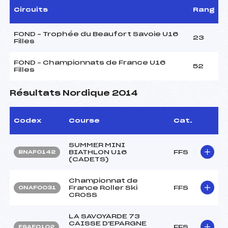
Circuits
Rang
FOND – Trophée du Beaufort Savoie U16
23
Filles
FOND – Championnats de France U16
52
Filles
Résultats Nordique 2014
Codex
Course
Cat.
SUMMER MINI
BIATHLON U16
FFS
BNAF0142
(CADETS)
Championnat de
France Roller Ski
FFS
ONAF0031
CROSS
LA SAVOYARDE 73
CAISSE D'EPARGNE
FFS
FSAF0102