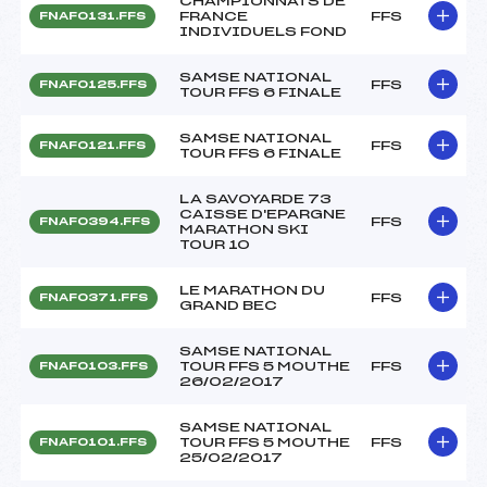
CHAMPIONNATS DE
FRANCE
FFS
FNAF0131.FFS
INDIVIDUELS FOND
SAMSE NATIONAL
FFS
FNAF0125.FFS
TOUR FFS 6 FINALE
SAMSE NATIONAL
FFS
FNAF0121.FFS
TOUR FFS 6 FINALE
LA SAVOYARDE 73
CAISSE D'EPARGNE
FFS
FNAF0394.FFS
MARATHON SKI
TOUR 10
LE MARATHON DU
FFS
FNAF0371.FFS
GRAND BEC
SAMSE NATIONAL
TOUR FFS 5 MOUTHE
FFS
FNAF0103.FFS
26/02/2017
SAMSE NATIONAL
TOUR FFS 5 MOUTHE
FFS
FNAF0101.FFS
25/02/2017