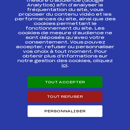
mesure d’audience (Google
SAVOIE – MONT BLANC –
FFS
FSAF0041
Analytics) afin d’analyser la
LYONNAIS
fréquentation du site, vous
proposer du contenu vidéo et les
performances du site, ainsi que des
CHALLENGE SAVOIE
NORDIQUE "TROPHEE DU
FFS
cookies permettant le
FSAF0021
BEAUFORT" 2ème ETAPE
fonctionnement du site. Les
cookies de mesure d’audience ne
sont déposés qu’avec votre
consentement. Vous pouvez
accepter, refuser ou personnaliser
vos choix à tout moment. Pour
obtenir plus d'informations sur
SUIVEZ
notre gestion des cookies, cliquez
ici
.
L'ACTU
TOUT ACCEPTER
Abonnez-vous à notre newsletter
TOUT REFUSER
Recevez l’actualité de la FFS, des clubs et des Équipes
de France.
PERSONNALISER