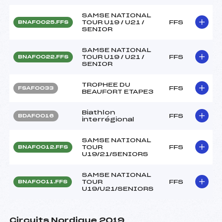
SAMSE NATIONAL
TOUR U19 / U21 /
FFS
BNAF0025.FFS
SENIOR
SAMSE NATIONAL
TOUR U19 / U21 /
FFS
BNAF0022.FFS
SENIOR
TROPHEE DU
FFS
FSAF0033
BEAUFORT ETAPE3
Biathlon
FFS
BDAF0016
interrégional
SAMSE NATIONAL
TOUR
FFS
BNAF0012.FFS
U19/21/SENIORS
SAMSE NATIONAL
TOUR
FFS
BNAF0011.FFS
U19/U21/SENIORS
Circuits Nordique 2019