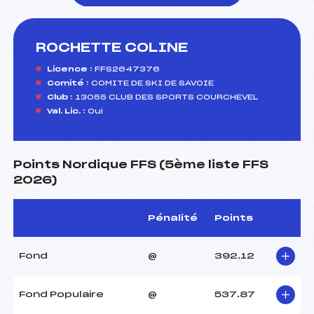
ROCHETTE COLINE
foi(s) le ski
Licence :
FFS2647376
Comité :
COMITE DE SKI DE SAVOIE
Club :
13055 CLUB DES SPORTS COURCHEVEL
Val. Lic. :
Oui
Points Nordique FFS (5ème liste FFS
2026)
Pénalité
Points
Fond
@
392.12
Fond Populaire
@
537.87