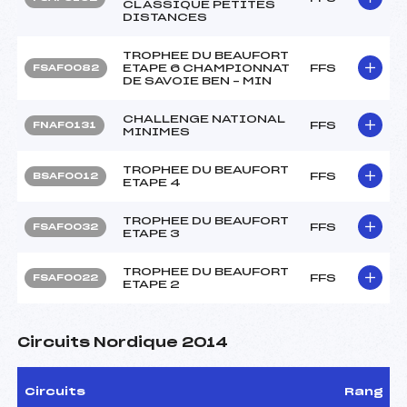
CLASSIQUE PETITES
DISTANCES
TROPHEE DU BEAUFORT
ETAPE 6 CHAMPIONNAT
FFS
FSAF0082
DE SAVOIE BEN – MIN
CHALLENGE NATIONAL
FFS
FNAF0131
MINIMES
TROPHEE DU BEAUFORT
FFS
BSAF0012
ETAPE 4
TROPHEE DU BEAUFORT
FFS
FSAF0032
ETAPE 3
TROPHEE DU BEAUFORT
FFS
FSAF0022
ETAPE 2
Circuits Nordique 2014
Circuits
Rang