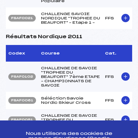
Populaire
CHALLENGE SAVOIE
NORDIQUE "TROPHEE DU
FFS
FSAF0021
BEAUFORT" – Etape 1 –
Résultats Nordique 2011
Codex
Course
Cat.
CHALLENGE DE SAVOIE
"TROPHEE DU
BEAUFORT" 7ème ETAPE
FFS
FSAF0102
– CHAMPIONNATS DE
SAVOIE
Séléction Savoie
FFS
FSAF0061
Nordic Skieur Cross
CHALLENGE DE SAVOIE
"TROPHEE DU
FFS
FSAF0051
BEAUFORT" 4ème ETAPE
Nous utilisons des cookies de
3ème ETAPE DERBY