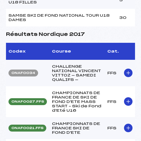
U18 FILLES
SAMSE SKI DE FOND NATIONAL TOUR U18
30
DAMES
Résultats Nordique 2017
Codex
Course
Cat.
CHALLENGE
NATIONAL VINCENT
FFS
ONAF0034
VITTOZ — SAMEDI
QUALIFS —
CHAMPIONNATS DE
FRANCE DE SKI DE
FOND D'ETE MASS
FFS
ONAF0027.FFS
START – Ski de Fond
d'Eté U16
CHAMPIONNATS DE
FRANCE SKI DE
FFS
ONAF0021.FFS
FOND D'ETE