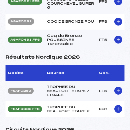
FFS
ASAF0921.FFS
COURCHEVEL SUPER
G
COQ DE BRONZE POU
FFS
ASAF0681
Coq de Bronze
POUSSINES
FFS
ASAF0491.FFS
Tarentaise
Résultats Nordique 2026
Codex
Course
Cat.
TROPHEE DU
BEAUFORT ETAPE 7
FFS
FSAF0253
FINALE
TROPHEE DU
FFS
FSAF0033.FFS
BEAUFORT ETAPE 2
Circuits Nordique 2026