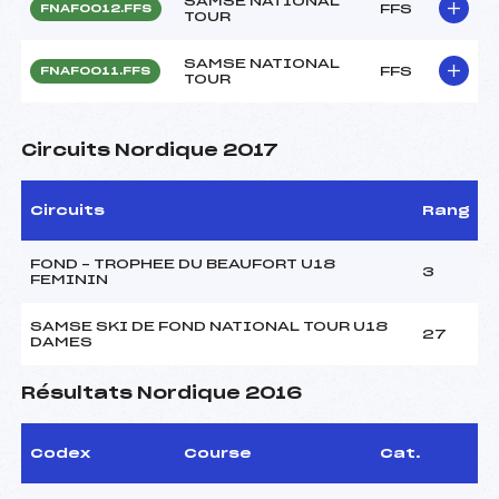
SAMSE NATIONAL
FFS
FNAF0012.FFS
TOUR
SAMSE NATIONAL
FFS
FNAF0011.FFS
TOUR
Circuits Nordique 2017
Circuits
Rang
FOND – TROPHEE DU BEAUFORT U18
3
FEMININ
SAMSE SKI DE FOND NATIONAL TOUR U18
27
DAMES
Résultats Nordique 2016
Codex
Course
Cat.