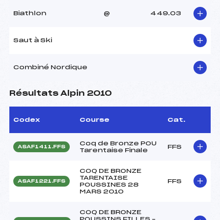
Biathlon
@
449.03
Saut à Ski
Combiné Nordique
Résultats Alpin 2010
Codex
Course
Cat.
Coq de Bronze POU
FFS
ASAF1411.FFS
Tarentaise Finale
COQ DE BRONZE
TARENTAISE
FFS
ASAF1221.FFS
POUSSINES 28
MARS 2010
COQ DE BRONZE
POUSSINS FILLES –