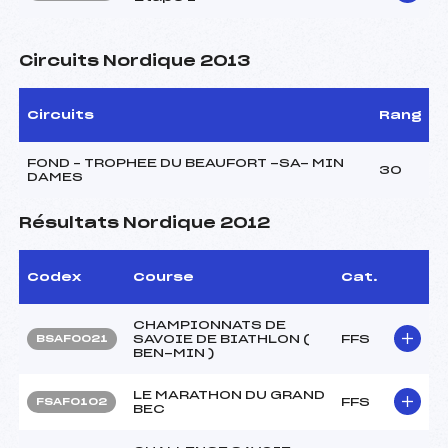
Circuits Nordique 2013
Circuits
Rang
FOND – TROPHEE DU BEAUFORT -SA- MIN
30
DAMES
Résultats Nordique 2012
Codex
Course
Cat.
CHAMPIONNATS DE
SAVOIE DE BIATHLON (
FFS
BSAF0021
BEN-MIN )
LE MARATHON DU GRAND
FFS
FSAF0102
BEC