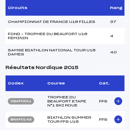
Circuits
Rang
CHAMPIONNAT DE FRANCE U16 FILLES
37
FOND – TROPHEE DU BEAUFORT U16
4
FEMININ
SAMSE BIATHLON NATIONAL TOUR U16
40
DAMES
Résultats Nordique 2015
Codex
Course
Cat.
TROPHEE DU
BEAUFORT ETAPE
FFS
OSAF0011
N°1 SKI ROUE
BIATHLON SUMMER
FFS
BNAF0142
TOUR FFS U16