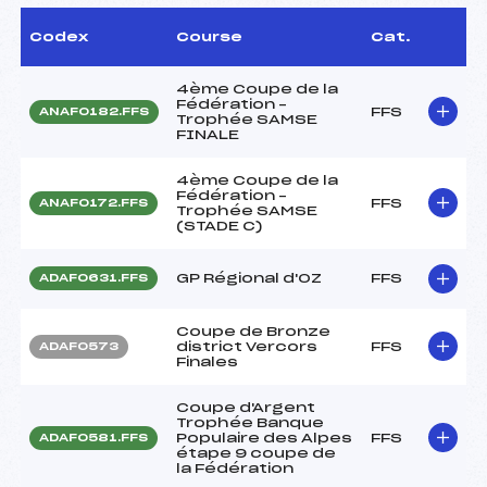
Codex
Course
Cat.
4ème Coupe de la
Fédération –
FFS
ANAF0182.FFS
Trophée SAMSE
FINALE
4ème Coupe de la
Fédération –
FFS
ANAF0172.FFS
Trophée SAMSE
(STADE C)
GP Régional d'OZ
FFS
ADAF0631.FFS
Coupe de Bronze
district Vercors
FFS
ADAF0573
Finales
Coupe d'Argent
Trophée Banque
Populaire des Alpes
FFS
ADAF0581.FFS
étape 9 coupe de
la Fédération