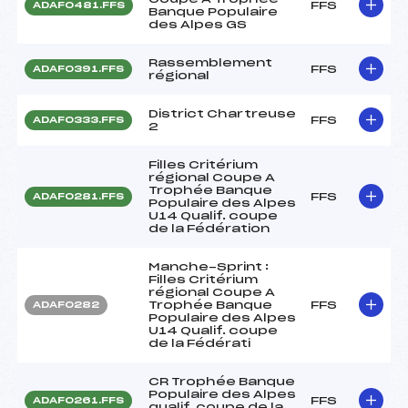
FFS
ADAF0481.FFS
Banque Populaire
des Alpes GS
Rassemblement
FFS
ADAF0391.FFS
régional
District Chartreuse
FFS
ADAF0333.FFS
2
Filles Critérium
régional Coupe A
Trophée Banque
FFS
ADAF0281.FFS
Populaire des Alpes
U14 Qualif. coupe
de la Fédération
Manche-Sprint :
Filles Critérium
régional Coupe A
Trophée Banque
FFS
ADAF0282
Populaire des Alpes
U14 Qualif. coupe
de la Fédérati
CR Trophée Banque
Populaire des Alpes
FFS
ADAF0261.FFS
qualif. coupe de la