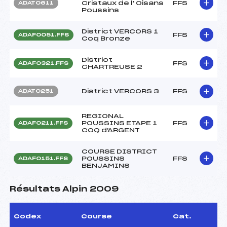
Cristaux de l' Oisans
FFS
ADAT0611
Poussins
District VERCORS 1
FFS
ADAF0051.FFS
Coq Bronze
District
FFS
ADAF0321.FFS
CHARTREUSE 2
District VERCORS 3
FFS
ADAT0251
REGIONAL
POUSSINS ETAPE 1
FFS
ADAF0211.FFS
COQ d'ARGENT
COURSE DISTRICT
POUSSINS
FFS
ADAF0151.FFS
BENJAMINS
Résultats Alpin 2009
Codex
Course
Cat.