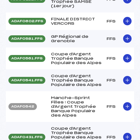
Trophée SAMSE
(1er jour)
FINALE DISTRICT
FFS
ADAF0602.FFS
VERCORS
GP Régional de
FFS
ADAF0581.FFS
Grenoble
Coupe d'Argent
Trophée Banque
FFS
ADAF0561.FFS
Populaire des Alpes
Coupe d'Argent
Trophée Banque
FFS
ADAF0541.FFS
Populaire des Alpes
Manche-Sprint
Filles : Coupe
d'Argent Trophée
FFS
ADAF0542
Banque Populaire
des Alpes
Coupe d'Argent
Trophée Banque
Populaire des Alpes
FFS
ADAF0431.FFS