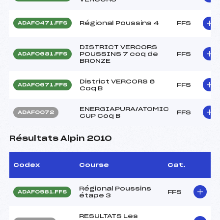
Régional Poussins 4
FFS
ADAF0471.FFS
DISTRICT VERCORS
POUSSINS 7 coq de
FFS
ADAF0681.FFS
BRONZE
District VERCORS 6
FFS
ADAF0671.FFS
Coq B
ENERGIAPURA/ATOMIC
FFS
ADAF0072
CUP Coq B
Résultats Alpin 2010
Codex
Course
Cat.
Régional Poussins
FFS
ADAF0581.FFS
étape 3
RESULTATS Les