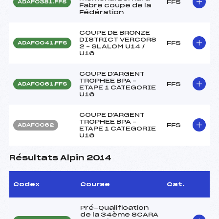
FFS
ADAF0381.FFS
Fabre coupe de la
Fédération
COUPE DE BRONZE
DISTRICT VERCORS
FFS
ADAF0041.FFS
2 – SLALOM U14 /
U16
COUPE D'ARGENT
TROPHEE BPA –
FFS
ADAF0061.FFS
ETAPE 1 CATEGORIE
U16
COUPE D'ARGENT
TROPHEE BPA –
FFS
ADAF0062
ETAPE 1 CATEGORIE
U16
Résultats Alpin 2014
Codex
Course
Cat.
Pré-Qualification
de la 34ème SCARA