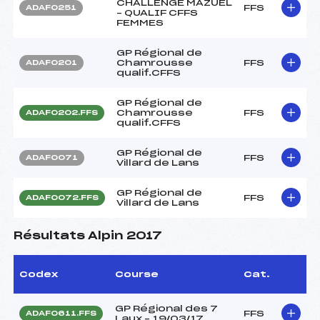
CHALLENGE MAZUEL
FFS
ADAF0251
– QUALIF CFFS
FEMMES
GP Régional de
Chamrousse
FFS
ADAF0201
qualif.CFFS
GP Régional de
Chamrousse
FFS
ADAF0202.FFS
qualif.CFFS
GP Régional de
FFS
ADAF0071
Villard de Lans
GP Régional de
FFS
ADAF0072.FFS
Villard de Lans
Résultats Alpin 2017
Codex
Course
Cat.
GP Régional des 7
FFS
ADAF0611.FFS
Laux – 19/03/17