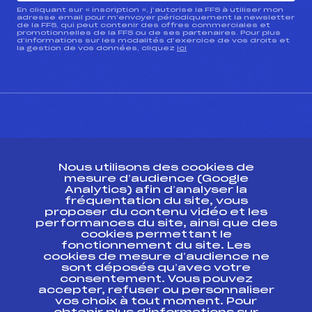
En cliquant sur « inscription », j’autorise la FFS à utiliser mon
adresse email pour m’envoyer périodiquement la newsletter
de la FFS, qui peut contenir des offres commerciales et
promotionnelles de la FFS ou de ses partenaires. Pour plus
d’informations sur les modalités d’exercice de vos droits et
la gestion de vos données, cliquez
ici
CONTACT
Nous utilisons des cookies de
ESPACE PRESSE
mesure d’audience (Google
Analytics) afin d’analyser la
fréquentation du site, vous
Ressources
proposer du contenu vidéo et les
performances du site, ainsi que des
Pass’Neige
cookies permettant le
Projet sportif fédéral
fonctionnement du site. Les
cookies de mesure d’audience ne
Projet de performance fédéral
sont déposés qu’avec votre
Antidopage
consentement. Vous pouvez
Pôle Développement, Formation, Suivi
accepter, refuser ou personnaliser
Scientifique
vos choix à tout moment. Pour
Listes ministérielles