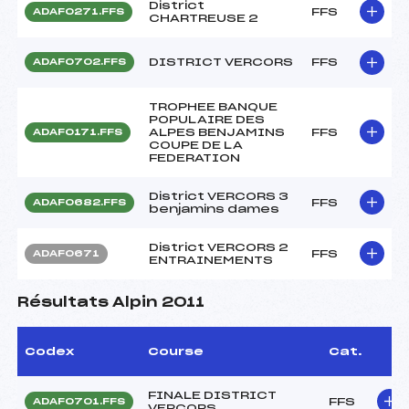
District
FFS
ADAF0271.FFS
CHARTREUSE 2
DISTRICT VERCORS
FFS
ADAF0702.FFS
TROPHEE BANQUE
POPULAIRE DES
ALPES BENJAMINS
FFS
ADAF0171.FFS
COUPE DE LA
FEDERATION
District VERCORS 3
FFS
ADAF0682.FFS
benjamins dames
District VERCORS 2
FFS
ADAF0671
ENTRAINEMENTS
Résultats Alpin 2011
Codex
Course
Cat.
FINALE DISTRICT
FFS
ADAF0701.FFS
VERCORS