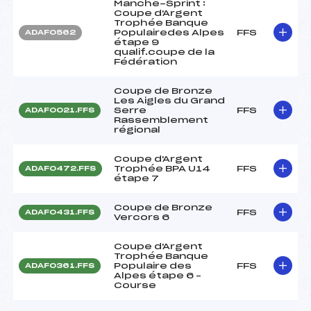
Manche-Sprint :
Coupe d'Argent
Trophée Banque
Populairedes Alpes
FFS
ADAF0562
étape 9
qualif.coupe de la
Fédération
Coupe de Bronze
Les Aigles du Grand
Serre
FFS
ADAF0021.FFS
Rassemblement
régional
Coupe d'Argent
Trophée BPA U14
FFS
ADAF0472.FFS
étape 7
Coupe de Bronze
FFS
ADAF0431.FFS
Vercors 6
Coupe d'Argent
Trophée Banque
Populaire des
FFS
ADAF0361.FFS
Alpes étape 6 –
Course