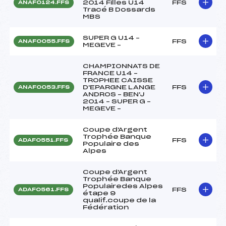
2014 Filles U14
FFS
ANAF0124.FFS
Tracé B Dossards
MBS
SUPER G U14 –
FFS
ANAF0055.FFS
MEGEVE –
CHAMPIONNATS DE
FRANCE U14 –
TROPHEE CAISSE
D'EPARGNE LANGE
FFS
ANAF0053.FFS
ANDROS – BEN'J
2014 – SUPER G –
MEGEVE –
Coupe d'Argent
Trophée Banque
FFS
ADAF0551.FFS
Populaire des
Alpes
Coupe d'Argent
Trophée Banque
Populairedes Alpes
FFS
ADAF0561.FFS
étape 9
qualif.coupe de la
Fédération