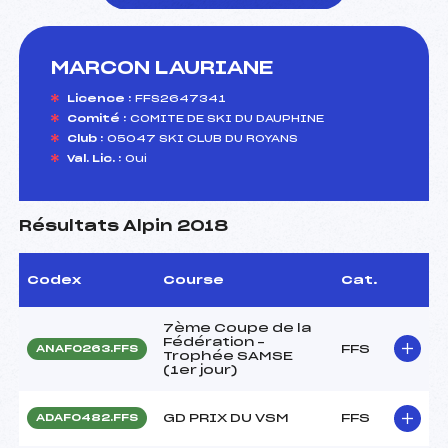
MARCON LAURIANE
foi(s) le ski
Licence :
FFS2647341
Comité :
COMITE DE SKI DU DAUPHINE
Club :
05047 SKI CLUB DU ROYANS
Val. Lic. :
Oui
Résultats Alpin 2018
Codex
Course
Cat.
7ème Coupe de la
Fédération –
FFS
ANAF0263.FFS
Trophée SAMSE
(1er jour)
GD PRIX DU VSM
FFS
ADAF0482.FFS