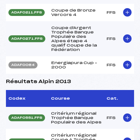
Coupe de Bronze
FFS
ADAF0211.FFS
Vercors 4
Coupe d'Argent
Trophée Banque
Populaire des
FFS
ADAF0271.FFS
Alpes étape 4
qualif Coupe de la
Fédération
Energiapura Cup –
FFS
ADAF0064
2000
Résultats Alpin 2013
Codex
Course
Cat.
Critérium régional
Trophée Banque
FFS
ADAF0551.FFS
Populaire des Alpes
Critérium régional
Coupe A Trophée