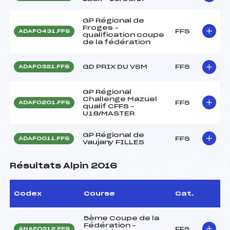
GP Régional de
Froges –
FFS
ADAF0431.FFS
qualification coupe
de la fédération
GD PRIX DU VSM
FFS
ADAF0321.FFS
GP Régional
Challenge Mazuel
FFS
ADAF0201.FFS
qualif CFFS –
U18/MASTER
GP Régional de
FFS
ADAF0011.FFS
Vaujany FILLES
Résultats Alpin 2016
Codex
Course
Cat.
5ème Coupe de la
Fédération –
FFS
ANAF0212.FFS