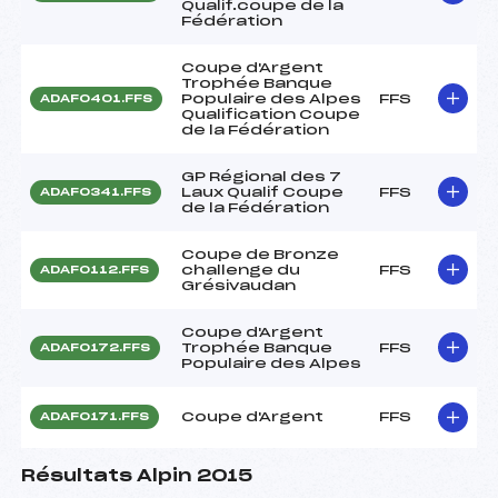
Qualif.coupe de la
Fédération
Coupe d'Argent
Trophée Banque
Populaire des Alpes
FFS
ADAF0401.FFS
Qualification Coupe
de la Fédération
GP Régional des 7
Laux Qualif Coupe
FFS
ADAF0341.FFS
de la Fédération
Coupe de Bronze
challenge du
FFS
ADAF0112.FFS
Grésivaudan
Coupe d'Argent
Trophée Banque
FFS
ADAF0172.FFS
Populaire des Alpes
Coupe d'Argent
FFS
ADAF0171.FFS
Résultats Alpin 2015