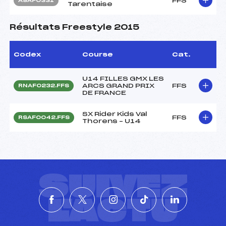
FFS
ASAF0331
Tarentaise
Résultats Freestyle 2015
Codex
Course
Cat.
U14 FILLES GMX LES
ARCS GRAND PRIX
FFS
RNAF0232.FFS
DE FRANCE
SX Rider Kids Val
FFS
RSAF0042.FFS
Thorens – U14
SUIVEZ
L'ACTU