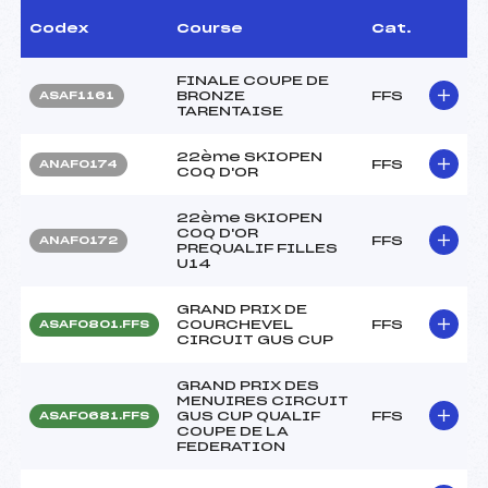
Codex
Course
Cat.
FINALE COUPE DE
BRONZE
FFS
ASAF1161
TARENTAISE
22ème SKIOPEN
FFS
ANAF0174
COQ D'OR
22ème SKIOPEN
COQ D'OR
FFS
ANAF0172
PREQUALIF FILLES
U14
GRAND PRIX DE
COURCHEVEL
FFS
ASAF0801.FFS
CIRCUIT GUS CUP
GRAND PRIX DES
MENUIRES CIRCUIT
GUS CUP QUALIF
FFS
ASAF0681.FFS
COUPE DE LA
FEDERATION