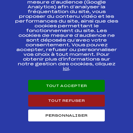
ESPACE PRESSE
mesure d’audience (Google
Analytics) afin d’analyser la
fréquentation du site, vous
Ressources
proposer du contenu vidéo et les
performances du site, ainsi que des
Pass’Neige
cookies permettant le
Projet sportif fédéral
fonctionnement du site. Les
cookies de mesure d’audience ne
Projet de performance fédéral
sont déposés qu’avec votre
Antidopage
consentement. Vous pouvez
Pôle Développement, Formation, Suivi
accepter, refuser ou personnaliser
Scientifique
vos choix à tout moment. Pour
Listes ministérielles
obtenir plus d'informations sur
notre gestion des cookies, cliquez
Pôle vie de l’athlète
ici
.
Enseignement professionnel
Informatique et chronométrage
Circuits
TOUT ACCEPTER
Carrières
Développement des habiletés mentales
TOUT REFUSER
PERSONNALISER
© 2026 Fédération Française de Ski
Mentions légales
Politique de
confidentialité
Cookies