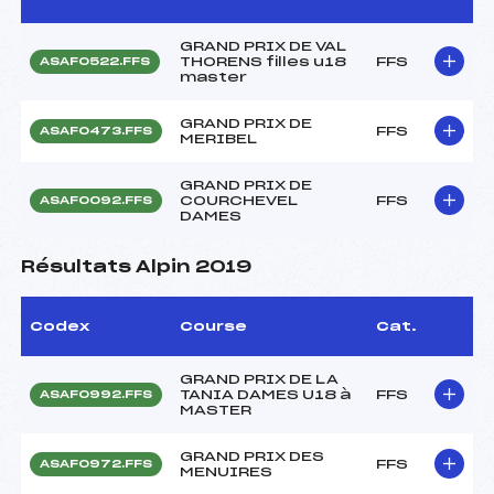
GRAND PRIX DE VAL
THORENS filles u18
FFS
ASAF0522.FFS
master
GRAND PRIX DE
FFS
ASAF0473.FFS
MERIBEL
GRAND PRIX DE
COURCHEVEL
FFS
ASAF0092.FFS
DAMES
Résultats Alpin 2019
Codex
Course
Cat.
GRAND PRIX DE LA
TANIA DAMES U18 à
FFS
ASAF0992.FFS
MASTER
GRAND PRIX DES
FFS
ASAF0972.FFS
MENUIRES