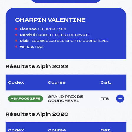
CHARPIN VALENTINE
foi(s) le ski
Licence :
FFS2647123
Comité :
COMITE DE SKI DE SAVOIE
Club :
13055 CLUB DES SPORTS COURCHEVEL
Val. Lic. :
Oui
Résultats Alpin 2022
Codex
Course
Cat.
GRAND PRIX DE
FFS
ASAF0052.FFS
COURCHEVEL
Résultats Alpin 2020
Codex
Course
Cat.