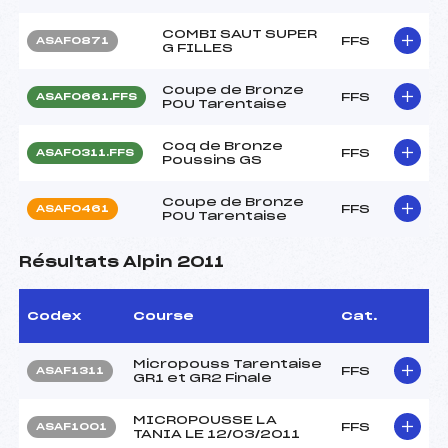
COMBI SAUT SUPER
FFS
ASAF0871
G FILLES
Coupe de Bronze
FFS
ASAF0661.FFS
POU Tarentaise
Coq de Bronze
FFS
ASAF0311.FFS
Poussins GS
Coupe de Bronze
FFS
ASAF0461
POU Tarentaise
Résultats Alpin 2011
Codex
Course
Cat.
Micropouss Tarentaise
FFS
ASAF1311
GR1 et GR2 Finale
MICROPOUSSE LA
FFS
ASAF1001
TANIA LE 12/03/2011