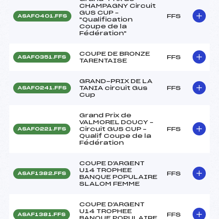
CHAMPAGNY Circuit
GUS CUP –
FFS
ASAF0401.FFS
"Qualification
Coupe de la
Fédération"
COUPE DE BRONZE
FFS
ASAF0351.FFS
TARENTAISE
GRAND-PRIX DE LA
TANIA circuit Gus
FFS
ASAF0241.FFS
Cup
Grand Prix de
VALMOREL DOUCY –
Circuit GUS CUP –
FFS
ASAF0221.FFS
Qualif Coupe de la
Fédération
COUPE D'ARGENT
U14 TROPHEE
FFS
ASAF1382.FFS
BANQUE POPULAIRE
SLALOM FEMME
COUPE D'ARGENT
U14 TROPHEE
FFS
ASAF1381.FFS
BANQUE POPULAIRE