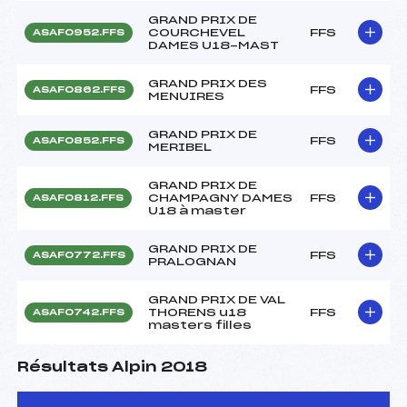
GRAND PRIX DE
COURCHEVEL
FFS
ASAF0952.FFS
DAMES U18-MAST
GRAND PRIX DES
FFS
ASAF0862.FFS
MENUIRES
GRAND PRIX DE
FFS
ASAF0852.FFS
MERIBEL
GRAND PRIX DE
CHAMPAGNY DAMES
FFS
ASAF0812.FFS
U18 à master
GRAND PRIX DE
FFS
ASAF0772.FFS
PRALOGNAN
GRAND PRIX DE VAL
THORENS u18
FFS
ASAF0742.FFS
masters filles
Résultats Alpin 2018