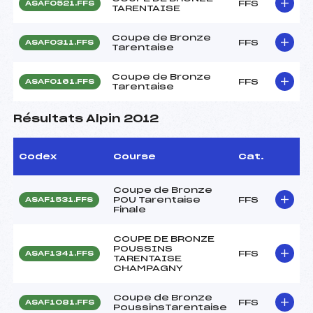
FFS
ASAF0521.FFS
TARENTAISE
Coupe de Bronze
FFS
ASAF0311.FFS
Tarentaise
Coupe de Bronze
FFS
ASAF0161.FFS
Tarentaise
Résultats Alpin 2012
Codex
Course
Cat.
Coupe de Bronze
POU Tarentaise
FFS
ASAF1531.FFS
Finale
COUPE DE BRONZE
POUSSINS
FFS
ASAF1341.FFS
TARENTAISE
CHAMPAGNY
Coupe de Bronze
FFS
ASAF1081.FFS
PoussinsTarentaise