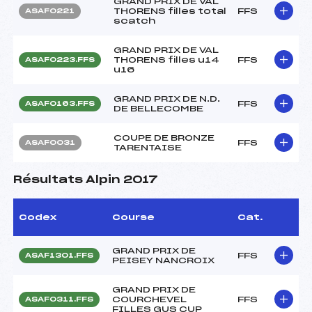
GRAND PRIX DE VAL
THORENS filles total
FFS
ASAF0221
scatch
GRAND PRIX DE VAL
THORENS filles u14
FFS
ASAF0223.FFS
u16
GRAND PRIX DE N.D.
FFS
ASAF0163.FFS
DE BELLECOMBE
COUPE DE BRONZE
FFS
ASAF0031
TARENTAISE
Résultats Alpin 2017
Codex
Course
Cat.
GRAND PRIX DE
FFS
ASAF1301.FFS
PEISEY NANCROIX
GRAND PRIX DE
COURCHEVEL
FFS
ASAF0311.FFS
FILLES GUS CUP