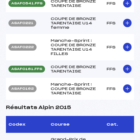
COUPE DE BRONZE
FFS
ASAF0541.FFS
TARENTAISE
COUPE DE BRONZE
TARENTAISE U14
FFS
ASAF0221
femme
Manche-Sprint :
COUPE DE BRONZE
FFS
ASAF0222
TARENTAISE U14
FILLES
COUPE DE BRONZE
FFS
ASAF0161.FFS
TARENTAISE
Manche-Sprint :
COUPE DE BRONZE
FFS
ASAF0162
TARENTAISE
Résultats Alpin 2015
Codex
Course
Cat.
Grand-Prix de