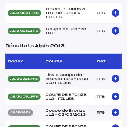
COUPE DE BRONZE
U12 COURCHEVEL
FFS
ASAF0281.FFS
FILLES
Coupe de Bronze
FFS
ASAF0151.FFS
U12
Résultats Alpin 2013
Codex
Course
Cat.
Finale Coupe de
Bronze Tarentaise
FFS
ASAF1321.FFS
U12 FILLES
COUPE DE BRONZE
FFS
ASAF1051.FFS
U12 – FILLES
Coupe de Bronze
FFS
ASAF0951
U12 – 03/03/2013
COUPE DE BRONZE