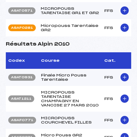
MICROPOUSS
FFS
ASAT0571
TARENTAISE GR1 ET GR2
Micropouss Tarentaise
FFS
ASAF0281
GR2
Résultats Alpin 2010
Codex
Course
Cat.
Finale Micro Pouss
FFS
ASAT0931
Tarentaise
MICROPOUSS
TARENTAISE
FFS
ASAT1211
CHAMPAGNY EN
VANOISE 27 MARS 2010
MICROPOUSS
FFS
ASAF0771
COURCHEVEL FILLES
Micro Pouss GR2