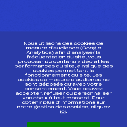
CONTACT
Nous utilisons des cookies de
ESPACE PRESSE
mesure d’audience (Google
Analytics) afin d’analyser la
fréquentation du site, vous
Ressources
proposer du contenu vidéo et les
performances du site, ainsi que des
Pass’Neige
cookies permettant le
Projet sportif fédéral
fonctionnement du site. Les
cookies de mesure d’audience ne
Projet de performance fédéral
sont déposés qu’avec votre
Antidopage
consentement. Vous pouvez
Pôle Développement, Formation, Suivi
accepter, refuser ou personnaliser
Scientifique
vos choix à tout moment. Pour
Listes ministérielles
obtenir plus d'informations sur
notre gestion des cookies, cliquez
Pôle vie de l’athlète
ici
.
Enseignement professionnel
Informatique et chronométrage
Circuits