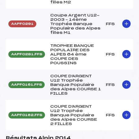
filles M2
Coupe Argent U12-
2003 – 14ème
Trophée Banque
FFS
AAPF0291
Populaire des Alpes
filles M1
TROPHEE BANQUE
POPULAIRE DES
ALPES 64 ème
FFS
AAPF0281.FFS
COUPE DES
POUSSINS
COUPE D'ARGENT
U12 Trophée
Banque Populaire
FFS
AAPF0161.FFS
des Alpes COURSE 1
FILLES
COUPE D'ARGENT
U12 Trophée
Banque Populaire
FFS
AAPF0162.FFS
des Alpes COURSE
2 FILLES
Résultats Alpin 2014