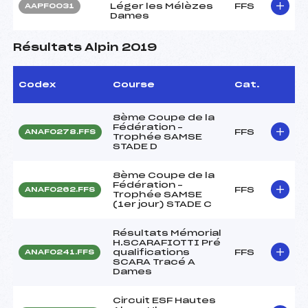
Léger les Mélèzes
FFS
AAPF0031
Dames
Résultats Alpin 2019
Codex
Course
Cat.
8ème Coupe de la
Fédération –
FFS
ANAF0278.FFS
Trophée SAMSE
STADE D
8ème Coupe de la
Fédération –
FFS
ANAF0262.FFS
Trophée SAMSE
(1er jour) STADE C
Résultats Mémorial
H.SCARAFIOTTI Pré
qualifications
FFS
ANAF0241.FFS
SCARA Tracé A
Dames
Circuit ESF Hautes