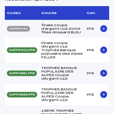
Codex
Course
Cat.
finale coupe
d'argent U12 2003
FFS
AAPF0441
filles dossard BLEU
Finale coupe
d'Argent U12
Trophée Banque
FFS
AAPF0401.FFS
populaire des Alpes
FILLES
TROPHEE BANQUE
POPULAIRE DES
FFS
AAPF0261.FFS
ALPES Coupe
d'Argent U12
TROPHEE BANQUE
POPULAIRE DES
FFS
AAPF0262.FFS
ALPES Coupe
d'Argent U12
13EME TROPHEE