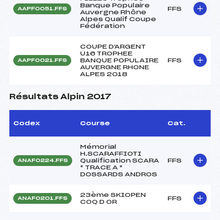
Banque Populaire
FFS
AAPF0051.FFS
Auvergne Rhône
Alpes Qualif Coupe
Fédération
COUPE D'ARGENT
U16 TROPHEE
BANQUE POPULAIRE
FFS
AAPF0021.FFS
AUVERGNE RHONE
ALPES 2018
Résultats Alpin 2017
Codex
Course
Cat.
Mémorial
H.SCARAFFIOTI
Qualification SCARA
FFS
ANAF0224.FFS
* TRACE A *
DOSSARDS ANDROS
23ème SKIOPEN
FFS
ANAF0201.FFS
COQ D OR