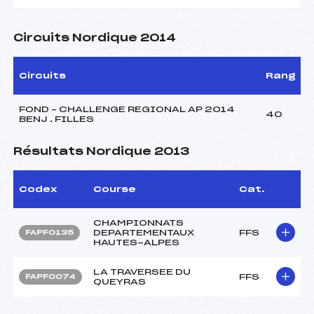
Circuits Nordique 2014
Circuits
Rang
FOND – CHALLENGE REGIONAL AP 2014
40
BENJ . FILLES
Résultats Nordique 2013
Codex
Course
Cat.
CHAMPIONNATS
DEPARTEMENTAUX
FFS
FAPF0135
HAUTES-ALPES
LA TRAVERSEE DU
FFS
FAPF0074
QUEYRAS