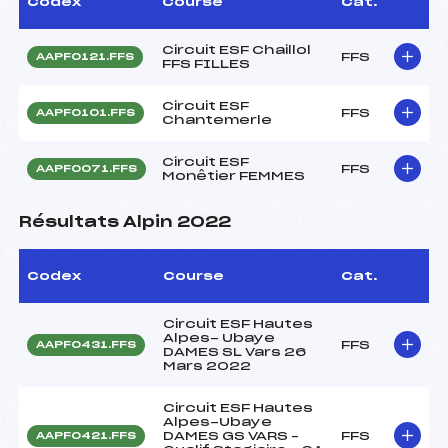
Codex
Course
Cat.
Circuit ESF Chaillol
FFS
AAPF0121.FFS
FFS FILLES
Circuit ESF
FFS
AAPF0101.FFS
Chantemerle
Circuit ESF
FFS
AAPF0071.FFS
Monêtier FEMMES
Résultats Alpin 2022
Codex
Course
Cat.
Circuit ESF Hautes
Alpes- Ubaye
FFS
AAPF0431.FFS
DAMES SL Vars 26
Mars 2022
Circuit ESF Hautes
Alpes-Ubaye
DAMES GS VARS –
FFS
AAPF0421.FFS