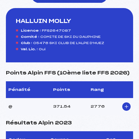
HALLUIN MOLLY
foi(s) le ski
Licence :
FFS2647087
Comité :
COMITE DE SKI DU DAUPHINE
Club :
05476 SKI CLUB DE L'ALPE D'HUEZ
Val. Lic. :
Oui
Points Alpin FFS (10ème liste FFS 2026)
Pénalité
Points
Rang
@
371.54
2776
Résultats Alpin 2023