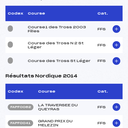
Codex
Course
Cat.
Course1 des Tross 2003
FFS
Filles
Course des Tross N 2 St
FFS
Léger
Course des Tross St Léger
FFS
Résultats Nordique 2014
Codex
Course
Cat.
LA TRAVERSEE DU
FFS
FAPF0062
QUEYRAS
GRAND PRIX DU
FFS
FAPF0041
MELEZIN