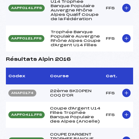
U14 Trophée
Banque Populaire
FFS
AAPF0141.FFS
Auvergne Rhône
Alpes Qualif Coupe
de la Fédération
Trophée Banque
Populaire Auvergne
FFS
AAPF0121.FFS
Rhône Alpes Coupe
d'Argent U14 Filles
Résultats Alpin 2016
Codex
Course
Cat.
22ème SKIOPEN
FFS
ANAF0174
COQ D'OR
Coupe d'Argent U14
Filles Trophée
FFS
AAPF0411.FFS
Banque Populaire
des Alpes (Ancelle)
COUPE D'ARGENT
TROPHEE BANQUE