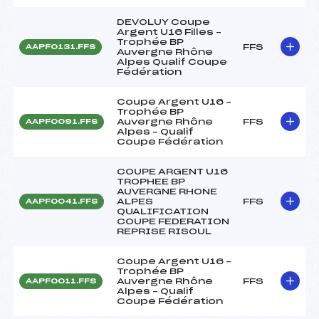
DEVOLUY Coupe
Argent U16 Filles –
Trophée BP
FFS
AAPF0131.FFS
Auvergne Rhône
Alpes Qualif Coupe
Fédération
Coupe Argent U16 –
Trophée BP
Auvergne Rhône
FFS
AAPF0091.FFS
Alpes – Qualif
Coupe Fédération
COUPE ARGENT U16
TROPHEE BP
AUVERGNE RHONE
ALPES
FFS
AAPF0041.FFS
QUALIFICATION
COUPE FEDERATION
REPRISE RISOUL
Coupe Argent U16 –
Trophée BP
Auvergne Rhône
FFS
AAPF0011.FFS
Alpes – Qualif
Coupe Fédération