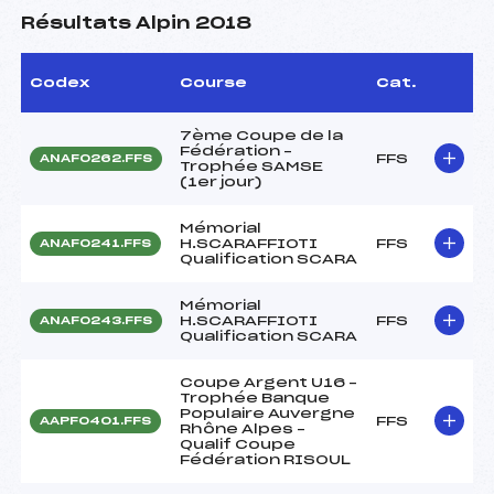
Résultats Alpin 2018
Codex
Course
Cat.
7ème Coupe de la
Fédération –
FFS
ANAF0262.FFS
Trophée SAMSE
(1er jour)
Mémorial
H.SCARAFFIOTI
FFS
ANAF0241.FFS
Qualification SCARA
Mémorial
H.SCARAFFIOTI
FFS
ANAF0243.FFS
Qualification SCARA
Coupe Argent U16 –
Trophée Banque
Populaire Auvergne
FFS
AAPF0401.FFS
Rhône Alpes –
Qualif Coupe
Fédération RISOUL