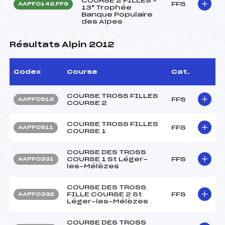
COURSE 2 FILLES –
FFS
AAPF0142.FFS
13° Trophée
Banque Populaire
des Alpes
Résultats Alpin 2012
Codex
Course
Cat.
COURSE TROSS FILLES
FFS
AAPF0512
COURSE 2
COURSE TROSS FILLES
FFS
AAPF0511
COURSE 1
COURSE DES TROSS
COURSE 1 St Léger-
FFS
AAPF0331
les-Mélèzes
COURSE DES TROSS
FILLE COURSE 2 St
FFS
AAPF0332
Léger-les-Mélèzes
COURSE DES TROSS