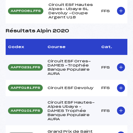
Circuit ESF Hautes
Alpes- Ubaye SL
FFS
AAPF0061.FFS
Devoluy -Coupe
Argent U18
Résultats Alpin 2020
Codex
Course
Cat.
Circuit ESF Orres-
DAMES -Trophée
FFS
AAPF0231.FFS
Banque Populaire
AURA
Circuit ESF Devoluy
FFS
AAPF0161.FFS
Circuit ESF Hautes-
Alpes Ubaye –
DAMES Trophée
FFS
AAPF0101.FFS
Banque Populaire
AURA
Grand Prix de Saint