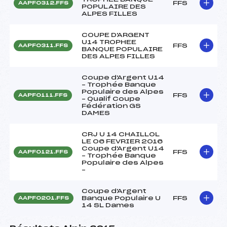
FFS
AAPF0312.FFS
POPULAIRE DES
ALPES FILLES
COUPE D'ARGENT
U14 TROPHEE
FFS
AAPF0311.FFS
BANQUE POPULAIRE
DES ALPES FILLES
Coupe d'Argent U14
– Trophée Banque
Populaire des Alpes
FFS
AAPF0111.FFS
– Qualif Coupe
Fédération GS
DAMES
CRJ U 14 CHAILLOL
LE 06 FEVRIER 2016
Coupe d'Argent U14
FFS
AAPF0121.FFS
– Trophée Banque
Populaire des Alpes
–
Coupe d'Argent
Banque Populaire U
FFS
AAPF0201.FFS
14 SL Dames