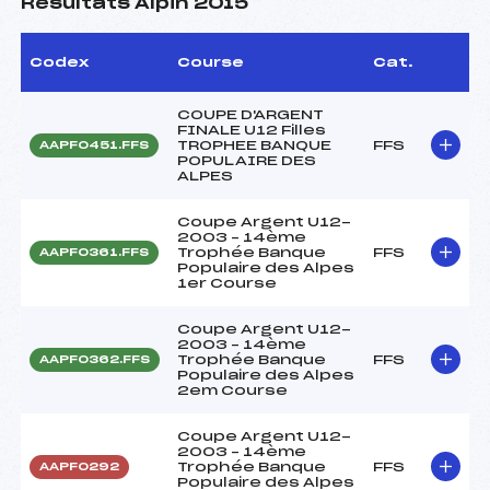
Résultats Alpin 2015
Codex
Course
Cat.
COUPE D'ARGENT
FINALE U12 Filles
TROPHEE BANQUE
FFS
AAPF0451.FFS
POPULAIRE DES
ALPES
Coupe Argent U12-
2003 – 14ème
Trophée Banque
FFS
AAPF0361.FFS
Populaire des Alpes
1er Course
Coupe Argent U12-
2003 – 14ème
Trophée Banque
FFS
AAPF0362.FFS
Populaire des Alpes
2em Course
Coupe Argent U12-
2003 – 14ème
Trophée Banque
FFS
AAPF0292
Populaire des Alpes