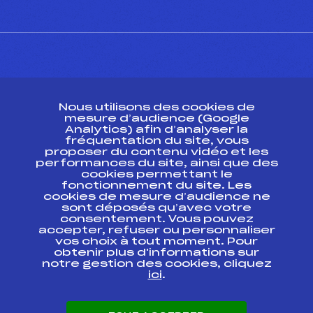
CONTACT
Nous utilisons des cookies de
ESPACE PRESSE
mesure d’audience (Google
Analytics) afin d’analyser la
fréquentation du site, vous
Ressources
proposer du contenu vidéo et les
performances du site, ainsi que des
Pass’Neige
cookies permettant le
Projet sportif fédéral
fonctionnement du site. Les
cookies de mesure d’audience ne
Projet de performance fédéral
sont déposés qu’avec votre
Antidopage
consentement. Vous pouvez
Pôle Développement, Formation, Suivi
accepter, refuser ou personnaliser
Scientifique
vos choix à tout moment. Pour
Listes ministérielles
obtenir plus d'informations sur
notre gestion des cookies, cliquez
Pôle vie de l’athlète
ici
.
Enseignement professionnel
Informatique et chronométrage
Circuits