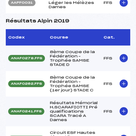
Léger les Mélèzes
FFS
AAPF0031
Dames
Résultats Alpin 2019
Codex
Course
Cat.
8ème Coupe de la
Fédération –
FFS
ANAF0278.FFS
Trophée SAMSE
STADE D
8ème Coupe de la
Fédération –
FFS
ANAF0262.FFS
Trophée SAMSE
(1er jour) STADE C
Résultats Mémorial
H.SCARAFIOTTI Pré
qualifications
FFS
ANAF0241.FFS
SCARA Tracé A
Dames
Circuit ESF Hautes