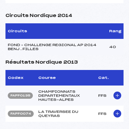
Circuits Nordique 2014
Circuits
Rang
FOND – CHALLENGE REGIONAL AP 2014
40
BENJ . FILLES
Résultats Nordique 2013
Codex
Course
Cat.
CHAMPIONNATS
DEPARTEMENTAUX
FFS
FAPF0135
HAUTES-ALPES
LA TRAVERSEE DU
FFS
FAPF0074
QUEYRAS