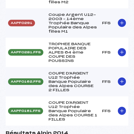
filles M2
Coupe Argent U12-
2003 – 14ème
Trophée Banque
FFS
AAPF0291
Populaire des Alpes
filles M1
TROPHEE BANQUE
POPULAIRE DES
ALPES 64 ème
FFS
AAPF0281.FFS
COUPE DES
POUSSINS
COUPE D'ARGENT
U12 Trophée
Banque Populaire
FFS
AAPF0162.FFS
des Alpes COURSE
2 FILLES
COUPE D'ARGENT
U12 Trophée
Banque Populaire
FFS
AAPF0161.FFS
des Alpes COURSE 1
FILLES
Résultats Alpin 2014