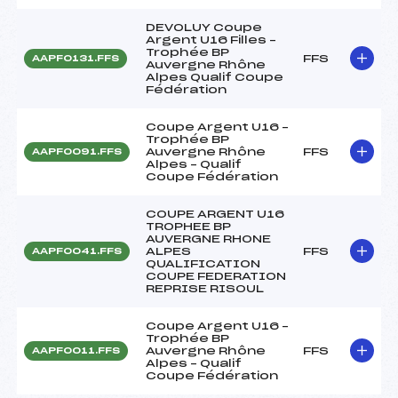
DEVOLUY Coupe
Argent U16 Filles –
Trophée BP
FFS
AAPF0131.FFS
Auvergne Rhône
Alpes Qualif Coupe
Fédération
Coupe Argent U16 –
Trophée BP
Auvergne Rhône
FFS
AAPF0091.FFS
Alpes – Qualif
Coupe Fédération
COUPE ARGENT U16
TROPHEE BP
AUVERGNE RHONE
ALPES
FFS
AAPF0041.FFS
QUALIFICATION
COUPE FEDERATION
REPRISE RISOUL
Coupe Argent U16 –
Trophée BP
Auvergne Rhône
FFS
AAPF0011.FFS
Alpes – Qualif
Coupe Fédération