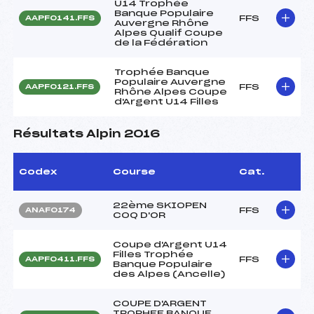
U14 Trophée
Banque Populaire
FFS
AAPF0141.FFS
Auvergne Rhône
Alpes Qualif Coupe
de la Fédération
Trophée Banque
Populaire Auvergne
FFS
AAPF0121.FFS
Rhône Alpes Coupe
d'Argent U14 Filles
Résultats Alpin 2016
Codex
Course
Cat.
22ème SKIOPEN
FFS
ANAF0174
COQ D'OR
Coupe d'Argent U14
Filles Trophée
FFS
AAPF0411.FFS
Banque Populaire
des Alpes (Ancelle)
COUPE D'ARGENT
TROPHEE BANQUE