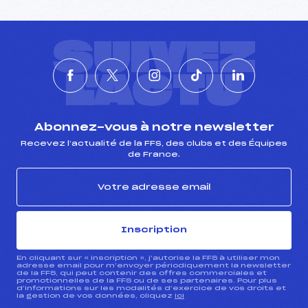
SUIVEZ
L'ACTU
Abonnez-vous à notre newsletter
Recevez l’actualité de la FFS, des clubs et des Équipes
de France.
Inscription
En cliquant sur « inscription », j’autorise la FFS à utiliser mon
adresse email pour m’envoyer périodiquement la newsletter
de la FFS, qui peut contenir des offres commerciales et
promotionnelles de la FFS ou de ses partenaires. Pour plus
d’informations sur les modalités d’exercice de vos droits et
la gestion de vos données, cliquez
ici