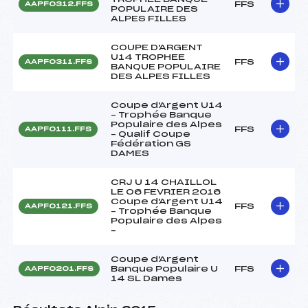
FFS
AAPF0312.FFS
POPULAIRE DES
ALPES FILLES
COUPE D'ARGENT
U14 TROPHEE
FFS
AAPF0311.FFS
BANQUE POPULAIRE
DES ALPES FILLES
Coupe d'Argent U14
– Trophée Banque
Populaire des Alpes
FFS
AAPF0111.FFS
– Qualif Coupe
Fédération GS
DAMES
CRJ U 14 CHAILLOL
LE 06 FEVRIER 2016
Coupe d'Argent U14
FFS
AAPF0121.FFS
– Trophée Banque
Populaire des Alpes
–
Coupe d'Argent
Banque Populaire U
FFS
AAPF0201.FFS
14 SL Dames