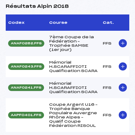
Résultats Alpin 2018
Codex
Course
Cat.
7ème Coupe de la
Fédération –
FFS
ANAF0262.FFS
Trophée SAMSE
(1er jour)
Mémorial
H.SCARAFFIOTI
FFS
ANAF0243.FFS
Qualification SCARA
Mémorial
H.SCARAFFIOTI
FFS
ANAF0241.FFS
Qualification SCARA
Coupe Argent U16 –
Trophée Banque
Populaire Auvergne
FFS
AAPF0401.FFS
Rhône Alpes –
Qualif Coupe
Fédération RISOUL