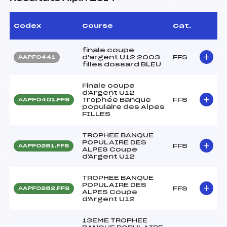
Codex
Course
Cat.
finale coupe
d'argent U12 2003
FFS
AAPF0441
filles dossard BLEU
Finale coupe
d'Argent U12
Trophée Banque
FFS
AAPF0401.FFS
populaire des Alpes
FILLES
TROPHEE BANQUE
POPULAIRE DES
FFS
AAPF0261.FFS
ALPES Coupe
d'Argent U12
TROPHEE BANQUE
POPULAIRE DES
FFS
AAPF0262.FFS
ALPES Coupe
d'Argent U12
13EME TROPHEE