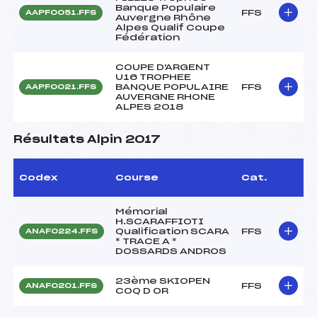
Banque Populaire
FFS
AAPF0051.FFS
Auvergne Rhône
Alpes Qualif Coupe
Fédération
COUPE D'ARGENT
U16 TROPHEE
BANQUE POPULAIRE
FFS
AAPF0021.FFS
AUVERGNE RHONE
ALPES 2018
Résultats Alpin 2017
Codex
Course
Cat.
Mémorial
H.SCARAFFIOTI
Qualification SCARA
FFS
ANAF0224.FFS
* TRACE A *
DOSSARDS ANDROS
23ème SKIOPEN
FFS
ANAF0201.FFS
COQ D OR