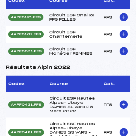
Codex
Course
Cat.
Circuit ESF Chaillol
FFS
AAPF0121.FFS
FFS FILLES
Circuit ESF
FFS
AAPF0101.FFS
Chantemerle
Circuit ESF
FFS
AAPF0071.FFS
Monêtier FEMMES
Résultats Alpin 2022
Codex
Course
Cat.
Circuit ESF Hautes
Alpes- Ubaye
FFS
AAPF0431.FFS
DAMES SL Vars 26
Mars 2022
Circuit ESF Hautes
Alpes-Ubaye
DAMES GS VARS –
FFS
AAPF0421.FFS