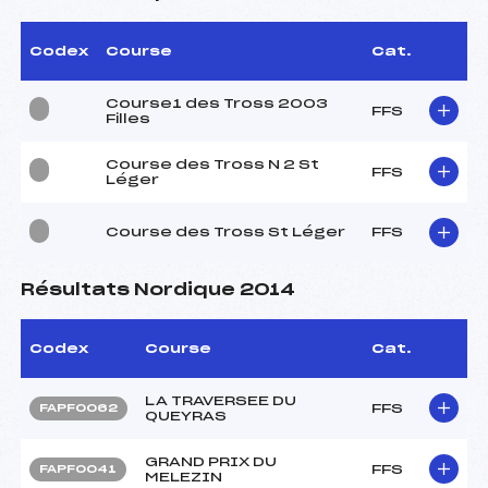
Codex
Course
Cat.
Course1 des Tross 2003
FFS
Filles
Course des Tross N 2 St
FFS
Léger
Course des Tross St Léger
FFS
Résultats Nordique 2014
Codex
Course
Cat.
LA TRAVERSEE DU
FFS
FAPF0062
QUEYRAS
GRAND PRIX DU
FFS
FAPF0041
MELEZIN