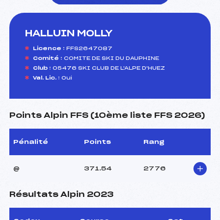
HALLUIN MOLLY
foi(s) le ski
Licence :
FFS2647087
Comité :
COMITE DE SKI DU DAUPHINE
Club :
05476 SKI CLUB DE L'ALPE D'HUEZ
Val. Lic. :
Oui
Points Alpin FFS (10ème liste FFS 2026)
Pénalité
Points
Rang
@
371.54
2776
Résultats Alpin 2023