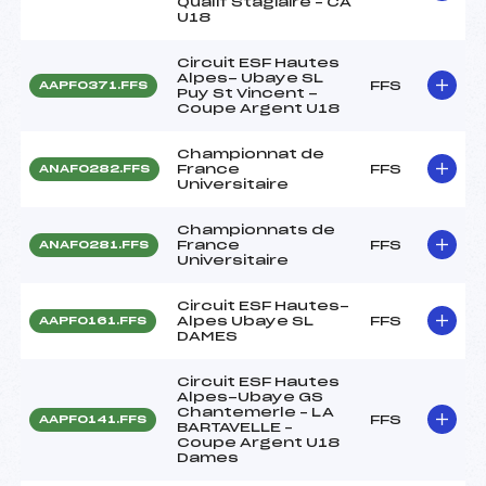
Qualif Stagiaire – CA
U18
Circuit ESF Hautes
Alpes- Ubaye SL
FFS
AAPF0371.FFS
Puy St Vincent -
Coupe Argent U18
Championnat de
France
FFS
ANAF0282.FFS
Universitaire
Championnats de
France
FFS
ANAF0281.FFS
Universitaire
Circuit ESF Hautes-
Alpes Ubaye SL
FFS
AAPF0161.FFS
DAMES
Circuit ESF Hautes
Alpes-Ubaye GS
Chantemerle – LA
FFS
AAPF0141.FFS
BARTAVELLE –
Coupe Argent U18
Dames