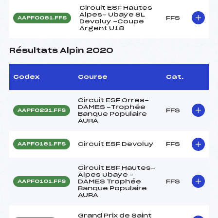
Circuit ESF Hautes
Alpes- Ubaye SL
FFS
AAPF0061.FFS
Devoluy -Coupe
Argent U18
Résultats Alpin 2020
Codex
Course
Cat.
Circuit ESF Orres-
DAMES -Trophée
FFS
AAPF0231.FFS
Banque Populaire
AURA
Circuit ESF Devoluy
FFS
AAPF0161.FFS
Circuit ESF Hautes-
Alpes Ubaye –
DAMES Trophée
FFS
AAPF0101.FFS
Banque Populaire
AURA
Grand Prix de Saint