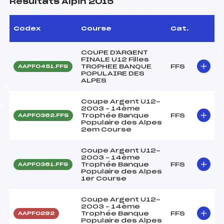
Résultats Alpin 2015
Codex
Course
Cat.
COUPE D'ARGENT
FINALE U12 Filles
TROPHEE BANQUE
FFS
AAPF0451.FFS
POPULAIRE DES
ALPES
Coupe Argent U12-
2003 – 14ème
Trophée Banque
FFS
AAPF0362.FFS
Populaire des Alpes
2em Course
Coupe Argent U12-
2003 – 14ème
Trophée Banque
FFS
AAPF0361.FFS
Populaire des Alpes
1er Course
Coupe Argent U12-
2003 – 14ème
Trophée Banque
FFS
AAPF0292
Populaire des Alpes