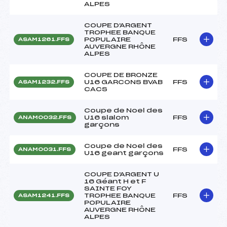
ALPES
COUPE D'ARGENT
TROPHEE BANQUE
POPULAIRE
FFS
ASAM1261.FFS
AUVERGNE RHÔNE
ALPES
COUPE DE BRONZE
U16 GARCONS BVAB
FFS
ASAM1232.FFS
CACS
Coupe de Noel des
U16 slalom
FFS
ANAM0032.FFS
garçons
Coupe de Noel des
FFS
ANAM0031.FFS
U16 geant garçons
COUPE D'ARGENT U
16 Géant H et F
SAINTE FOY
TROPHEE BANQUE
FFS
ASAM1241.FFS
POPULAIRE
AUVERGNE RHÔNE
ALPES