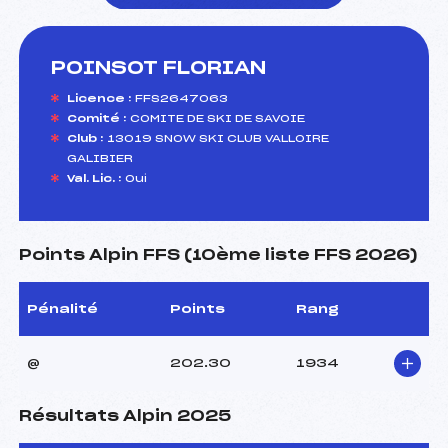
POINSOT FLORIAN
foi(s) le ski
Licence :
FFS2647063
Comité :
COMITE DE SKI DE SAVOIE
Club :
13019 SNOW SKI CLUB VALLOIRE
GALIBIER
Val. Lic. :
Oui
Points Alpin FFS (10ème liste FFS 2026)
Pénalité
Points
Rang
@
202.30
1934
Résultats Alpin 2025