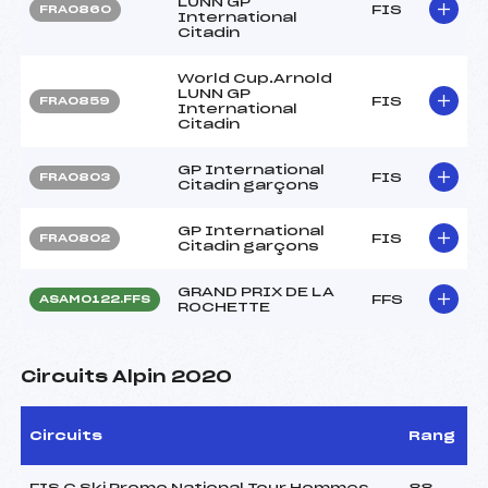
LUNN GP
FIS
FRA0860
International
Citadin
World Cup.Arnold
LUNN GP
FIS
FRA0859
International
Citadin
GP International
FIS
FRA0803
Citadin garçons
GP International
FIS
FRA0802
Citadin garçons
GRAND PRIX DE LA
FFS
ASAM0122.FFS
ROCHETTE
Circuits Alpin 2020
Circuits
Rang
FIS C Ski Promo National Tour Hommes
88