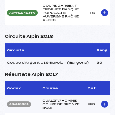
COUPE D'ARGENT
TROPHEE BANQUE
POPULAIRE
FFS
ASAM1242.FFS
AUVERGNE RHÔNE
ALPES
Circuits Alpin 2019
Circuits
Rang
Coupe d'Argent U16 Savoie – (Garçons)
39
Résultats Alpin 2017
Codex
Course
Cat.
QUALIF // HOMME
COUPE DE BRONZE
FFS
ASAM0661
BVAB