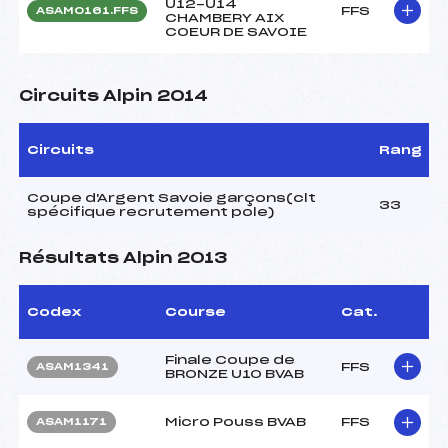
U12-U14
FFS
ASAM0161.FFS
CHAMBERY AIX
COEUR DE SAVOIE
Circuits Alpin 2014
Circuits
Rang
Coupe d'Argent Savoie garçons(clt
33
spécifique recrutement pole)
Résultats Alpin 2013
Codex
Course
Cat.
Finale Coupe de
FFS
ASAM1341
BRONZE U10 BVAB
Micro Pouss BVAB
FFS
ASAM1171