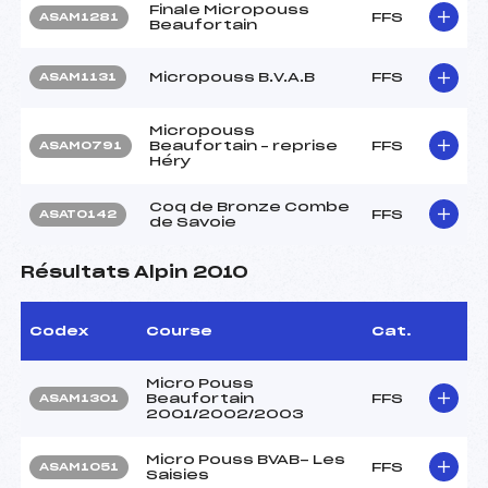
Finale Micropouss
FFS
ASAM1281
Beaufortain
Micropouss B.V.A.B
FFS
ASAM1131
Micropouss
Beaufortain – reprise
FFS
ASAM0791
Héry
Coq de Bronze Combe
FFS
ASAT0142
de Savoie
Résultats Alpin 2010
Codex
Course
Cat.
Micro Pouss
Beaufortain
FFS
ASAM1301
2001/2002/2003
Micro Pouss BVAB- Les
FFS
ASAM1051
Saisies