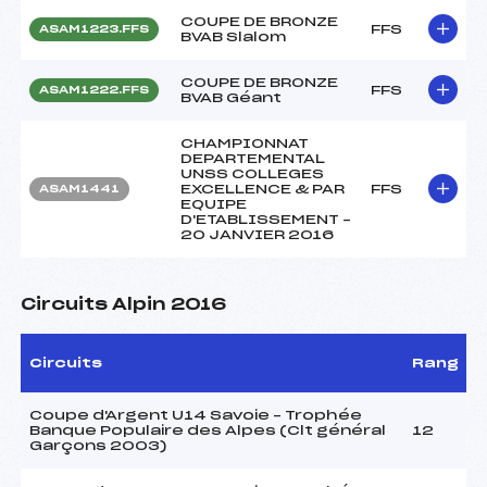
COUPE DE BRONZE
FFS
ASAM1223.FFS
BVAB Slalom
COUPE DE BRONZE
FFS
ASAM1222.FFS
BVAB Géant
CHAMPIONNAT
DEPARTEMENTAL
UNSS COLLEGES
EXCELLENCE & PAR
FFS
ASAM1441
EQUIPE
D'ETABLISSEMENT –
20 JANVIER 2016
Circuits Alpin 2016
Circuits
Rang
Coupe d'Argent U14 Savoie – Trophée
Banque Populaire des Alpes (Clt général
12
Garçons 2003)