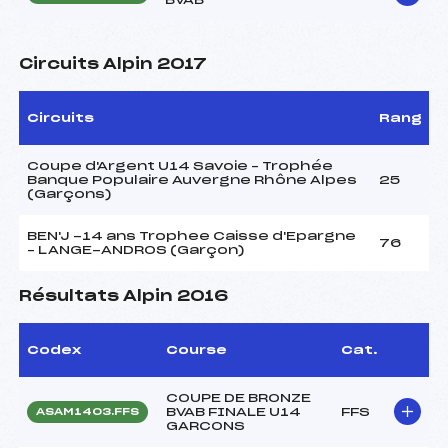
Circuits Alpin 2017
Circuits
Rang
Coupe d'Argent U14 Savoie – Trophée
Banque Populaire Auvergne Rhône Alpes
25
(Garçons)
BEN'J -14 ans Trophee Caisse d'Epargne
76
– LANGE-ANDROS (Garçon)
Résultats Alpin 2016
Codex
Course
Cat.
COUPE DE BRONZE
BVAB FINALE U14
FFS
ASAM1403.FFS
GARCONS