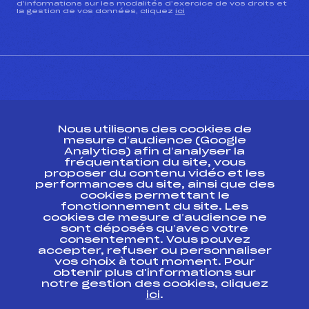
d’informations sur les modalités d’exercice de vos droits et
la gestion de vos données, cliquez
ici
CONTACT
Nous utilisons des cookies de
ESPACE PRESSE
mesure d’audience (Google
Analytics) afin d’analyser la
fréquentation du site, vous
Ressources
proposer du contenu vidéo et les
performances du site, ainsi que des
Pass’Neige
cookies permettant le
Projet sportif fédéral
fonctionnement du site. Les
cookies de mesure d’audience ne
Projet de performance fédéral
sont déposés qu’avec votre
Antidopage
consentement. Vous pouvez
Pôle Développement, Formation, Suivi
accepter, refuser ou personnaliser
Scientifique
vos choix à tout moment. Pour
Listes ministérielles
obtenir plus d'informations sur
notre gestion des cookies, cliquez
Pôle vie de l’athlète
ici
.
Enseignement professionnel