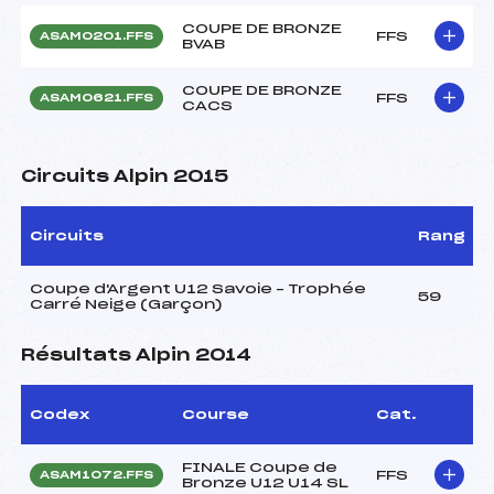
COUPE DE BRONZE
FFS
ASAM0201.FFS
BVAB
COUPE DE BRONZE
FFS
ASAM0621.FFS
CACS
Circuits Alpin 2015
Circuits
Rang
Coupe d'Argent U12 Savoie – Trophée
59
Carré Neige (Garçon)
Résultats Alpin 2014
Codex
Course
Cat.
FINALE Coupe de
FFS
ASAM1072.FFS
Bronze U12 U14 SL