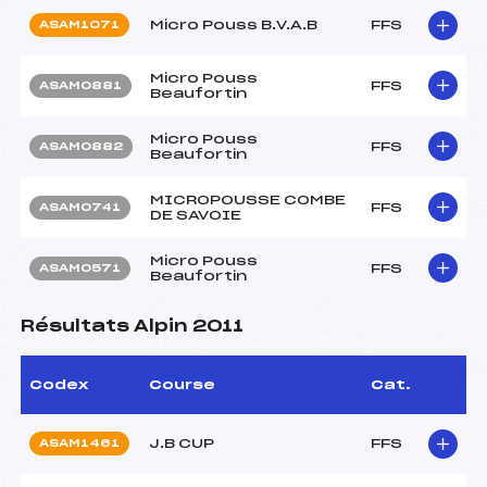
Micro Pouss B.V.A.B
FFS
ASAM1071
Micro Pouss
FFS
ASAM0881
Beaufortin
Micro Pouss
FFS
ASAM0882
Beaufortin
MICROPOUSSE COMBE
FFS
ASAM0741
DE SAVOIE
Micro Pouss
FFS
ASAM0571
Beaufortin
Résultats Alpin 2011
Codex
Course
Cat.
J.B CUP
FFS
ASAM1461