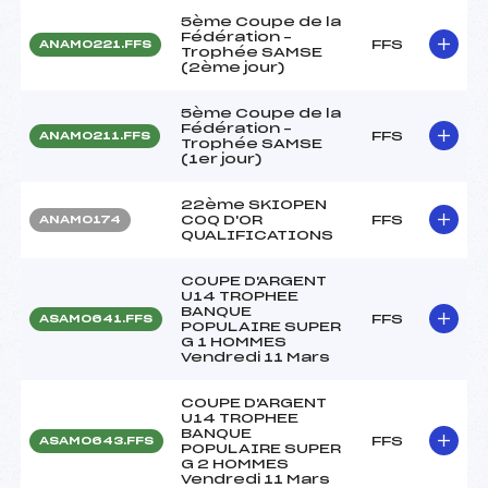
5ème Coupe de la
Fédération –
FFS
ANAM0221.FFS
Trophée SAMSE
(2ème jour)
5ème Coupe de la
Fédération –
FFS
ANAM0211.FFS
Trophée SAMSE
(1er jour)
22ème SKIOPEN
COQ D'OR
FFS
ANAM0174
QUALIFICATIONS
COUPE D'ARGENT
U14 TROPHEE
BANQUE
FFS
ASAM0641.FFS
POPULAIRE SUPER
G 1 HOMMES
Vendredi 11 Mars
COUPE D'ARGENT
U14 TROPHEE
BANQUE
FFS
ASAM0643.FFS
POPULAIRE SUPER
G 2 HOMMES
Vendredi 11 Mars