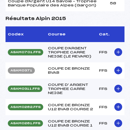
Coupe d'Argent U14 Savoie – Trophée
58
Banque Populaire des Alpes (Garçon)
Résultats Alpin 2015
Codex
Course
Cat.
COUPE D'ARGENT
TROPHEE CARRE
FFS
ASAM0701.FFS
NEIGE (LE REVARD)
COUPE DE BRONZE
FFS
ASAM0371
BVAB
COUPE D' ARGENT
TROPHEE CARRE
FFS
ASAM0311.FFS
NEIGE
COUPE DE BRONZE
FFS
ASAM0262.FFS
U12 BVAB COURSE 2
COUPE DE BRONZE
FFS
ASAM0261.FFS
U12 BVAB COURSE 1