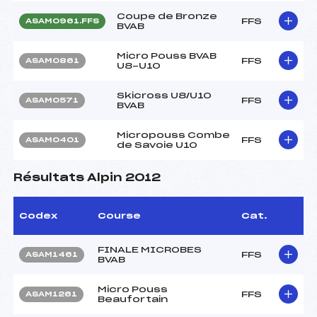
Coupe de Bronze
FFS
ASAM0961.FFS
BVAB
Micro Pouss BVAB
FFS
ASAM0861
U8-U10
Skicross U8/U10
FFS
ASAM0571
BVAB
Micropouss Combe
FFS
ASAM0401
de Savoie U10
Résultats Alpin 2012
Codex
Course
Cat.
FINALE MICROBES
FFS
ASAM1461
BVAB
Micro Pouss
FFS
ASAM1261
Beaufortain