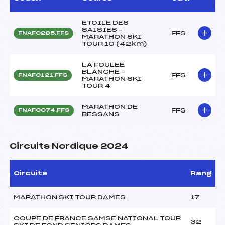
ETOILE DES
SAISIES –
FFS
FNAF0285.FFS
MARATHON SKI
TOUR 10 (42km)
LA FOULEE
BLANCHE –
FFS
FNAF0121.FFS
MARATHON SKI
TOUR 4
MARATHON DE
FFS
FNAF0074.FFS
BESSANS
Circuits Nordique 2024
Circuits
Rang
MARATHON SKI TOUR DAMES
17
COUPE DE FRANCE SAMSE NATIONAL TOUR
32