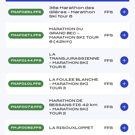
35e Marathon des
Glières – Marathon
FFS
FNAF0291.FFS
Ski Tour 6
MARATHON DU
GRAND BEC –
FFS
FNAF0271.FFS
MARATHON SKI TOUR
6 (42km)
LA
TRANSJURASSIENNE
FFS
FNAF0144.FFS
– MARATHON SKI
TOUR 5
LA FOULEE BLANCHE
– MARATHON SKI
FFS
FNAF0101.FFS
TOUR 3
MARATHON DE
BESSANS FIS 42 km
FFS
FNAF0072.FFS
– MARATHON SKI
TOUR 2
LA RISOUXLOPPET
FFS
FMJF0052.FFS