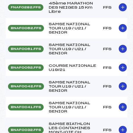
45ème MARATHON
DES NEIGES 15 Km
FFS
FNAF0282.FFS
Libre
SAMSE NATIONAL
TOUR U19 / U21 /
FFS
BNAF0062.FFS
SENIOR
SAMSE NATIONAL
TOUR U19 / U21 /
FFS
BNAF0061.FFS
SENIOR
COURSE NATIONALE
FFS
BNAF0052.FFS
U19/21
SAMSE NATIONAL
TOUR U19 / U21 /
FFS
BNAF0042.FFS
SENIOR
SAMSE NATIONAL
TOUR U19 / U21 /
FFS
BNAF0041.FFS
SENIOR
SAMSE BIATHLON
LES CONTAMINES
FFS
BNAF0032.FFS
MONTJOIE CH