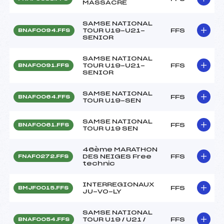
MASSACRE
SAMSE NATIONAL
TOUR U19-U21-
FFS
BNAF0094.FFS
SENIOR
SAMSE NATIONAL
TOUR U19-U21-
FFS
BNAF0091.FFS
SENIOR
SAMSE NATIONAL
FFS
BNAF0064.FFS
TOUR U19-SEN
SAMSE NATIONAL
FFS
BNAF0061.FFS
TOUR U19 SEN
46ème MARATHON
DES NEIGES Free
FFS
FNAF0272.FFS
technic
INTERREGIONAUX
FFS
BMJF0015.FFS
JU-VO-LY
SAMSE NATIONAL
TOUR U19 / U21 /
FFS
BNAF0054.FFS