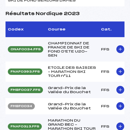
SKI DE FOND SENIORS DAMES
Résultats Nordique 2023
Codex
Course
Cat.
CHAMPIONNAT DE
FRANCE DE SKI DE
FFS
ONAF0034.FFS
FOND D'ETE U20-
SEN
ETOILE DES SAISIES
– MARATHON SKI
FFS
FNAF0393.FFS
TOUR n°11
Grand-Prix de la
FFS
FMBF0037.FFS
Vallée du Bouchet
Grand-Prix de la
FFS
FMBF0034
Vallée du Bouchet
MARATHON DU
GRAND BEC –
FFS
FNAF0313.FFS
MARATHON SKI TOUR