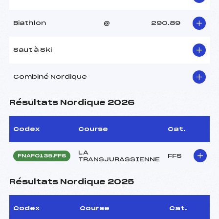
Biathlon
@
290.89
Saut à Ski
Combiné Nordique
Résultats Nordique 2026
Codex
Course
Cat.
LA
FFS
FNAF0135.FFS
TRANSJURASSIENNE
Résultats Nordique 2025
Codex
Course
Cat.