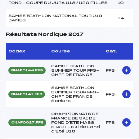
FOND – COUPE DU JURA U18 / U20 FILLES
10
SAMSE BIATHLON NATIONAL TOUR U19
14
DAMES
Résultats Nordique 2017
Codex
Course
Cat.
SAMSE BIATHLON
SUMMER TOUR FFS-
FFS
BNAF0144.FFS
CHPT DE FRANCE
SAMSE BIATHLON
SUMMER TOUR FFS-
FFS
BNAF0141.FFS
CHPT DE FRANCE
Seniors
CHAMPIONNATS DE
FRANCE DE SKI DE
FOND D'ETE MASS
FFS
ONAF0027.FFS
START – Ski de Fond
d'Eté U16