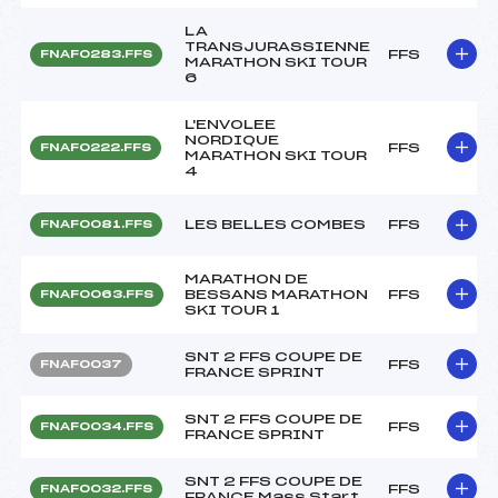
LA
TRANSJURASSIENNE
FFS
FNAF0283.FFS
MARATHON SKI TOUR
6
L'ENVOLEE
NORDIQUE
FFS
FNAF0222.FFS
MARATHON SKI TOUR
4
LES BELLES COMBES
FFS
FNAF0081.FFS
MARATHON DE
BESSANS MARATHON
FFS
FNAF0063.FFS
SKI TOUR 1
SNT 2 FFS COUPE DE
FFS
FNAF0037
FRANCE SPRINT
SNT 2 FFS COUPE DE
FFS
FNAF0034.FFS
FRANCE SPRINT
SNT 2 FFS COUPE DE
FFS
FNAF0032.FFS
FRANCE Mass Start