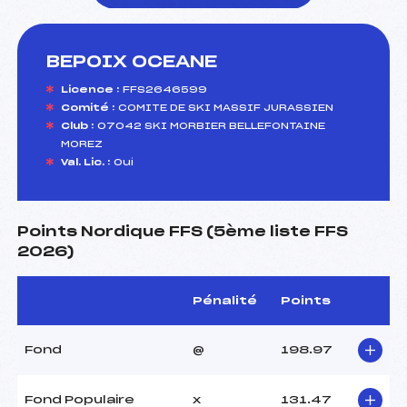
BEPOIX OCEANE
foi(s) le ski
Licence :
FFS2646599
Comité :
COMITE DE SKI MASSIF JURASSIEN
Club :
07042 SKI MORBIER BELLEFONTAINE
MOREZ
Val. Lic. :
Oui
Points Nordique FFS (5ème liste FFS
2026)
Pénalité
Points
Fond
@
198.97
Fond Populaire
x
131.47