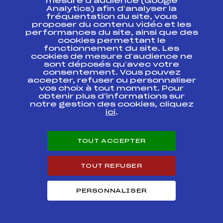
mesure d’audience (Google
TOUR U19 / U21 /
FFS
BNAF0072.FFS
SENIOR
Analytics) afin d’analyser la
fréquentation du site, vous
proposer du contenu vidéo et les
BIATHLON
performances du site, ainsi que des
FFS
BMJF0022.FFS
REGIONAL
cookies permettant le
fonctionnement du site. Les
cookies de mesure d’audience ne
SAMSE NATIONAL
TOUR U19 / U21 /
FFS
sont déposés qu’avec votre
BNAF0031.FFS
SENIOR
consentement. Vous pouvez
accepter, refuser ou personnaliser
vos choix à tout moment. Pour
SAMSE NATIONAL
obtenir plus d'informations sur
TOUR U19 / U21 /
FFS
BNAF0032.FFS
notre gestion des cookies, cliquez
SENIOR
ici
.
SAMSE NATIONAL
TOUR U19 / U21 /
FFS
BNAF0033.FFS
SENIOR
TOUT ACCEPTER
SAMSE NATIONAL
TOUT REFUSER
TOUR U19 / U21 /
FFS
BNAF0022.FFS
SENIOR POURSUITE
DAMES
PERSONNALISER
SAMSE NATIONAL
TOUR U19 / U21 /
FFS
BNAF0021.FFS
SENIOR