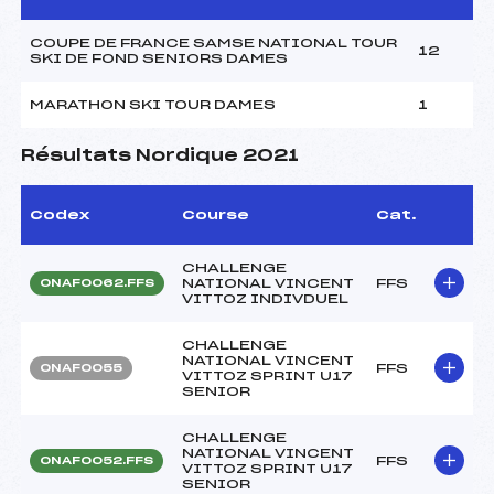
COUPE DE FRANCE SAMSE NATIONAL TOUR
12
SKI DE FOND SENIORS DAMES
MARATHON SKI TOUR DAMES
1
Résultats Nordique 2021
Codex
Course
Cat.
CHALLENGE
NATIONAL VINCENT
FFS
ONAF0062.FFS
VITTOZ INDIVDUEL
CHALLENGE
NATIONAL VINCENT
FFS
ONAF0055
VITTOZ SPRINT U17
SENIOR
CHALLENGE
NATIONAL VINCENT
FFS
ONAF0052.FFS
VITTOZ SPRINT U17
SENIOR