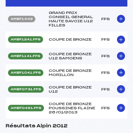
GRAND PRIX
CONSEIL GENERAL
FFS
AMBF1442
HAUTE SAVOIE U12
FILLES
COUPE DE BRONZE
FFS
AMBF1241.FFS
COUPE DE BRONZE
FFS
AMBF1141.FFS
U12 SAMOENS
COUPE DE BRONZE
FFS
AMBF1041.FFS
MORILLON
COUPE DE BRONZE
FFS
AMBF0731.FFS
U12
COUPE DE BRONZE
POUSSINES FLAINE
FFS
AMBF0491.FFS
26 /01/2013
Résultats Alpin 2012