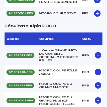
FFS
AMBF0921.FFS
FLAINE 20/02/2010
MICRO COUPE SIXT
FFS
AMBF0561.FFS
Résultats Alpin 2009
Codex
Course
Cat.
40ème GRAND PRIX
DU CONSEIL
FFS
AMBF1521.FFS
GENERAL/MICROBES
FILLES
MICRO COUPE FILLE
FFS
AMBF1361.FFS
/ GEANT
MICRO COUPE DU
FFS
AMBF1121.FFS
GRAND MASSIF
MICRO COUPE DU
GRAND MASSIF
FFS
AMBF0761.FFS
MICROBES FILLES