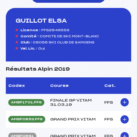
GUILLOT ELSA
foi(s) le ski
Licence :
FFS2646559
Comité :
COMITE DE SKI MONT-BLANC
Club :
09056 SKI CLUB DE SAMOENS
Val. Lic. :
Oui
Résultats Alpin 2019
Codex
Course
Cat.
FINALE GP VITAM
FFS
AMBF1701.FFS
31.03.19
GRAND PRIX VITAM
FFS
AMBF0653.FFS
GRAND PRIX VITAM
FFS
AMBF0651