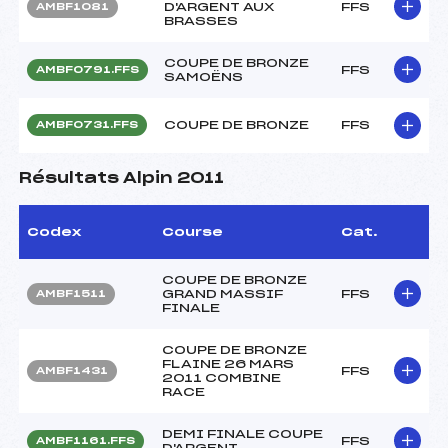
D'ARGENT AUX
FFS
AMBF1081
BRASSES
COUPE DE BRONZE
FFS
AMBF0791.FFS
SAMOËNS
COUPE DE BRONZE
FFS
AMBF0731.FFS
Résultats Alpin 2011
Codex
Course
Cat.
COUPE DE BRONZE
GRAND MASSIF
FFS
AMBF1511
FINALE
COUPE DE BRONZE
FLAINE 26 MARS
FFS
AMBF1431
2011 COMBINE
RACE
DEMI FINALE COUPE
FFS
AMBF1161.FFS
D'ARGENT