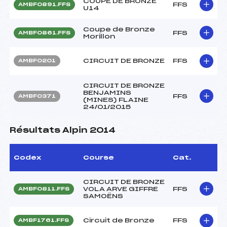
COUPE DE BRONZE
FFS
AMBF0891.FFS
U14
Coupe de Bronze
FFS
AMBF0861.FFS
Morillon
CIRCUIT DE BRONZE
FFS
AMBF0201
CIRCUIT DE BRONZE
BENJAMINS
FFS
AMBF0371
(MINES) FLAINE
24/01/2015
Résultats Alpin 2014
Codex
Course
Cat.
CIRCUIT DE BRONZE
VOLA ARVE GIFFRE
FFS
AMBF0811.FFS
SAMOËNS
Circuit de Bronze
FFS
AMBF1761.FFS