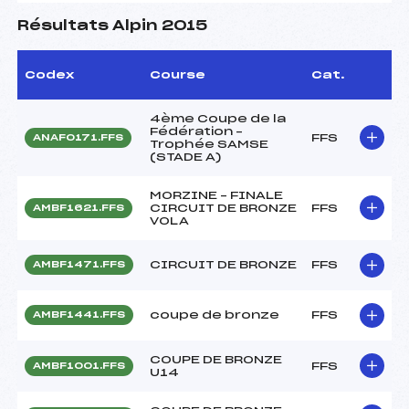
Résultats Alpin 2015
Codex
Course
Cat.
4ème Coupe de la
Fédération –
FFS
ANAF0171.FFS
Trophée SAMSE
(STADE A)
MORZINE – FINALE
CIRCUIT DE BRONZE
FFS
AMBF1621.FFS
VOLA
CIRCUIT DE BRONZE
FFS
AMBF1471.FFS
coupe de bronze
FFS
AMBF1441.FFS
COUPE DE BRONZE
FFS
AMBF1001.FFS
U14