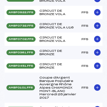
BRONZE VOLA
CIRCUIT DE
FFS
AMBF0922.FFS
BRONZE VOLA
CIRCUIT DE
FFS
AMBF0732.FFS
BRONZE VOLA U16
CIRCUIT DE
FFS
AMBF0702.FFS
BRONZE VOLA
CIRCUIT DE
FFS
AMBF0361.FFS
BRONZE
CIRCUIT DE
FFS
AMBF0451.FFS
BRONZE
Coupe d'Argent
Banque Populaire
Auvergne Rhône
Alpes CHAMONIX
FFS
AMBF0101.FFS
MONT-BLANC
Mercredi 25 janvier
2017