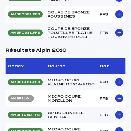
COUPE DE BRONZE
FFS
AMBF0521.FFS
POUSSINES
COUPE DE BRONZE
POU.FILLES FLAINE
FFS
AMBF0331.FFS
29 JANVIER 2011
Résultats Alpin 2010
Codex
Course
Cat.
MICRO COUPE
FFS
AMBF1401.FFS
FLAINE 03/04/2010
MICRO COUPE
FFS
AMBF1161
MORILLON
GP DU CONSEIL
FFS
AMBF1352.FFS
GENERAL
MICRO COUPE