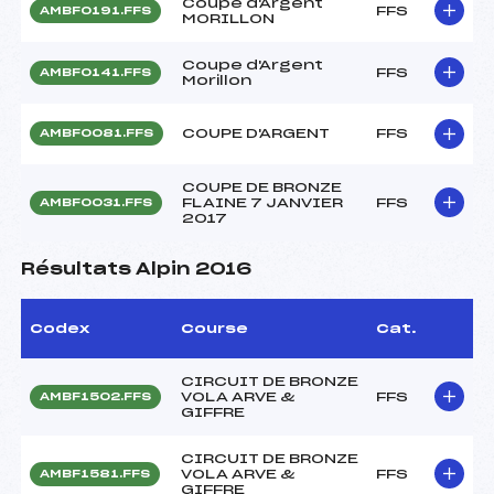
Coupe d'Argent
FFS
AMBF0191.FFS
MORILLON
Coupe d'Argent
FFS
AMBF0141.FFS
Morillon
COUPE D'ARGENT
FFS
AMBF0081.FFS
COUPE DE BRONZE
FLAINE 7 JANVIER
FFS
AMBF0031.FFS
2017
Résultats Alpin 2016
Codex
Course
Cat.
CIRCUIT DE BRONZE
VOLA ARVE &
FFS
AMBF1502.FFS
GIFFRE
CIRCUIT DE BRONZE
VOLA ARVE &
FFS
AMBF1581.FFS
GIFFRE