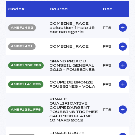
Codex
Course
Cat.
COMBINE_RACE
selection finale 15
FFS
AMBF1462
par categorie
COMBINE_RACE
FFS
AMBF1461
GRAND PRIX DU
CONSEIL GENERAL
FFS
AMBF1352.FFS
2012 – POUSSINES
COUPE DE BRONZE
FFS
AMBF1141.FFS
POUSSINES – VOLA
FINALE
QUALIFICATIVE
COUPE D'ARGENT
FFS
AMBF1231.FFS
POUSSINS TROPHEE
SALOMON FLAINE
10 MARS 2012
FINALE COUPE