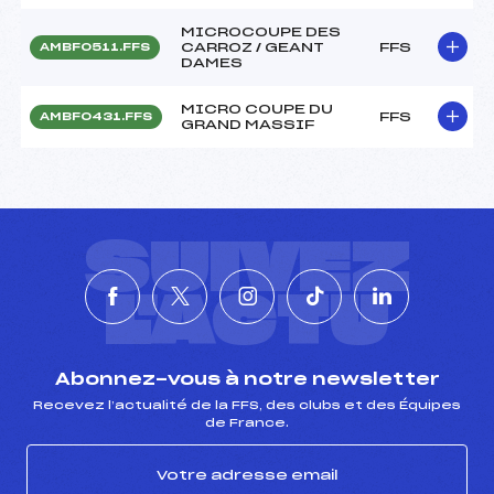
MICROCOUPE DES
CARROZ / GEANT
FFS
AMBF0511.FFS
DAMES
MICRO COUPE DU
FFS
AMBF0431.FFS
GRAND MASSIF
SUIVEZ
L'ACTU
Abonnez-vous à notre newsletter
Recevez l’actualité de la FFS, des clubs et des Équipes
de France.