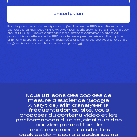
Inscription
En cliquant sur « inscription », j’autorise la FFS à utiliser mon
adresse email pour m’envoyer périodiquement la newsletter
de la FFS, qui peut contenir des offres commerciales et
promotionnelles de la FFS ou de ses partenaires. Pour plus
d’informations sur les modalités d’exercice de vos droits et
la gestion de vos données, cliquez
ici
CONTACT
Nous utilisons des cookies de
ESPACE PRESSE
mesure d’audience (Google
Analytics) afin d’analyser la
fréquentation du site, vous
Ressources
proposer du contenu vidéo et les
performances du site, ainsi que des
Pass’Neige
cookies permettant le
Projet sportif fédéral
fonctionnement du site. Les
cookies de mesure d’audience ne
Projet de performance fédéral