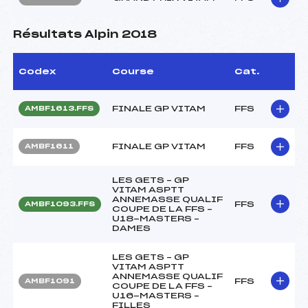
Résultats Alpin 2018
Codex
Course
Cat.
FINALE GP VITAM
FFS
AMBF1613.FFS
FINALE GP VITAM
FFS
AMBF1611
LES GETS – GP
VITAM ASPTT
ANNEMASSE QUALIF
FFS
AMBF1093.FFS
COUPE DE LA FFS –
U18-MASTERS –
DAMES
LES GETS – GP
VITAM ASPTT
ANNEMASSE QUALIF
FFS
AMBF1091
COUPE DE LA FFS –
U16-MASTERS –
FILLES