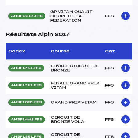
GP VITAM QUALIF
COUPE DE LA
FFS
AMBF0314.FFS
FEDERATION
Résultats Alpin 2017
Codex
Course
Cat.
FINALE CIRCUIT DE
FFS
AMBF1711.FFS
BRONZE
FINALE GRAND PRIX
FFS
AMBF1721.FFS
VITAM
GRAND PRIX VITAM
FFS
AMBF1631.FFS
CIRCUIT DE
FFS
AMBF1441.FFS
BRONZE VOLA
CIRCUIT DE
FFS
AMBF1351.FFS