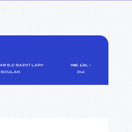
46 S.C SAINT LARY
Val. Lic. :
SOULAN
Oui