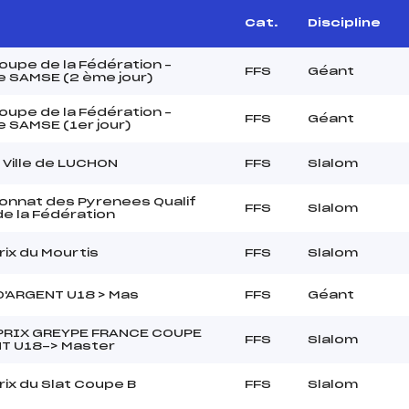
Cat.
Discipline
upe de la Fédération –
FFS
Géant
 SAMSE (2 ème jour)
upe de la Fédération –
FFS
Géant
 SAMSE (1er jour)
a Ville de LUCHON
FFS
Slalom
nnat des Pyrenees Qualif
FFS
Slalom
e la Fédération
rix du Mourtis
FFS
Slalom
'ARGENT U18 > Mas
FFS
Géant
PRIX GREYPE FRANCE COUPE
FFS
Slalom
T U18-> Master
rix du Slat Coupe B
FFS
Slalom