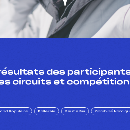
résultats des participants
es circuits et compétition
Fond Populaire
Rollerski
Saut à Ski
Combiné Nordiq