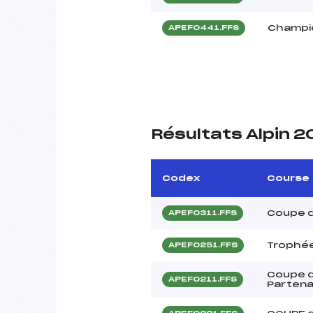
Champio
APEF0441.FFS
Résultats Alpin 2
Codex
Course
Coupe d 
APEF0311.FFS
Trophée
APEF0251.FFS
Coupe d
APEF0211.FFS
Partena