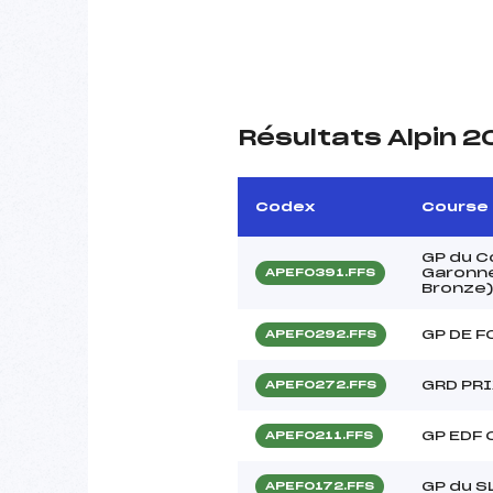
Résultats Alpin 2
Codex
Course
GP du C
Garonne
APEF0391.FFS
Bronze
GP DE F
APEF0292.FFS
GRD PRI
APEF0272.FFS
GP EDF 
APEF0211.FFS
GP du S
APEF0172.FFS