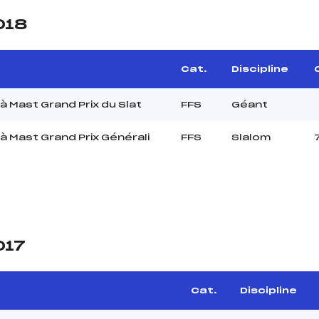
018
e
Cat.
Discipline
à Mast Grand Prix du Slat
FFS
Géant
à Mast Grand Prix Générali
FFS
Slalom
017
Cat.
Discipline