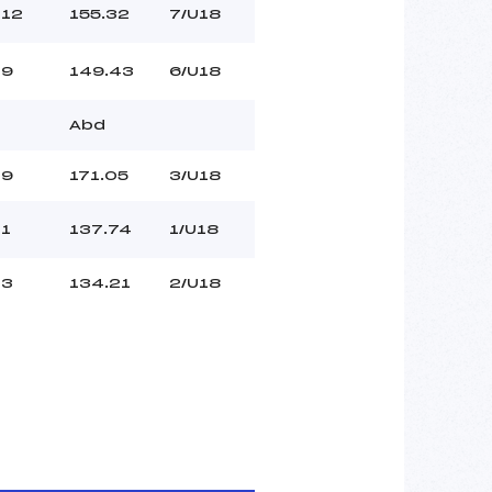
12
155.32
7/U18
9
149.43
6/U18
Abd
9
171.05
3/U18
1
137.74
1/U18
3
134.21
2/U18