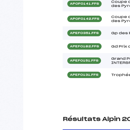
Coupe 
APOF0141.FFS
des Py
Coupe 
APOF0142.FFS
des Py
Gp des 
APEF0351.FFS
Gd Prix
APEF0182.FFS
Grand P
APEF0151.FFS
INTERS
Trophée
APEF0131.FFS
Résultats Alpin 2