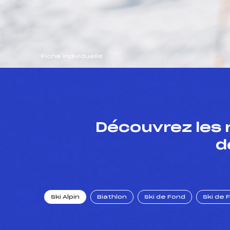
Fiche individuelle
Découvrez les 
d
Ski Alpin
Biathlon
Ski de Fond
Ski de 