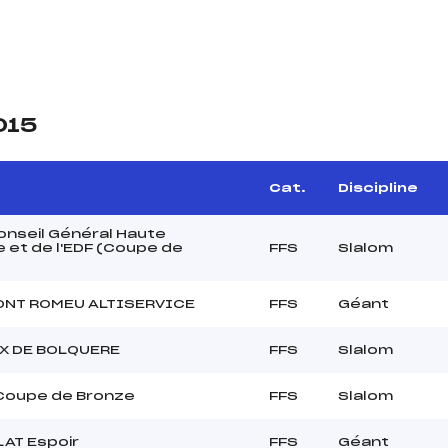
015
Cat.
Discipline
onseil Général Haute
 et de l'EDF (Coupe de
FFS
Slalom
)
ONT ROMEU ALTISERVICE
FFS
Géant
X DE BOLQUERE
FFS
Slalom
Coupe de Bronze
FFS
Slalom
LAT Espoir
FFS
Géant