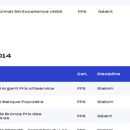
nnat Ski Excellence UNSS
FFS
Géant
014
Cat.
Discipline
Argent Prix Altiservice
FFS
Slalom
 Banque Populaire
FFS
Slalom
e Bronze Prix des
FFS
Géant
ires