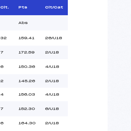
Clt.
Pts
Clt/Cat
Abs
32
159.41
26/U18
7
172.59
2/U18
6
150.36
4/U18
2
145.26
2/U18
4
156.03
4/U18
7
152.30
6/U18
6
164.30
2/U18