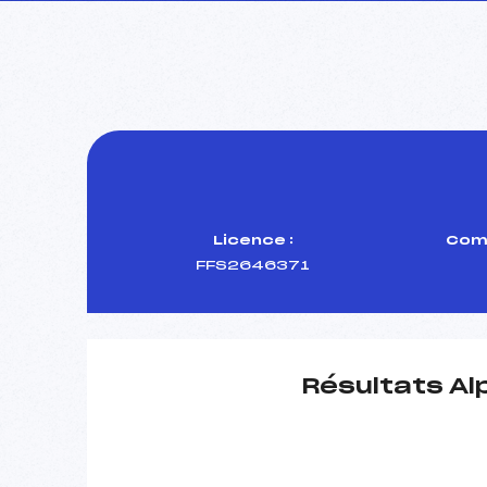
Licence :
Comi
FFS2646371
Résultats Al