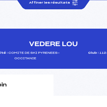
Affiner les résultats
VEDERE LOU
té :
COMITE DE SKI PYRENEES-
Club :
112
OCCITANIE
pin