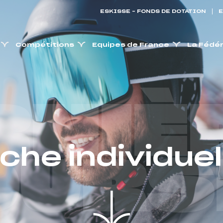
ESKISSE – FONDS DE DOTATION
E
Compétitions
Equipes de France
La Fédé
RNIÈ
iche individuel
OURS