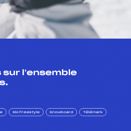
 sur l’ensemble
s.
ue
Ski Freestyle
Snowboard
Télémark