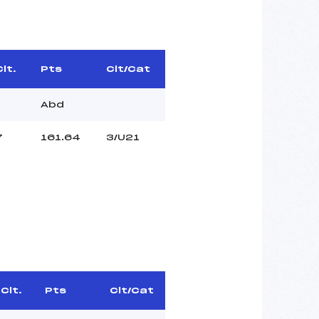
Clt.
Pts
Clt/Cat
Abd
7
161.64
3/U21
Clt.
Pts
Clt/Cat