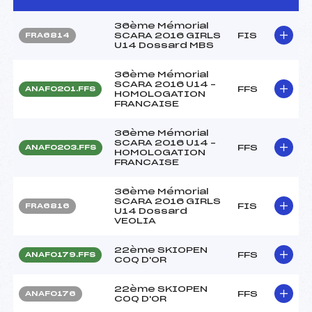
36ème Mémorial
SCARA 2016 GIRLS
FIS
FRA6814
U14 Dossard MBS
36ème Mémorial
SCARA 2016 U14 –
FFS
ANAF0201.FFS
HOMOLOGATION
FRANCAISE
36ème Mémorial
SCARA 2016 U14 –
FFS
ANAF0203.FFS
HOMOLOGATION
FRANCAISE
36ème Mémorial
SCARA 2016 GIRLS
FIS
FRA6816
U14 Dossard
VEOLIA
22ème SKIOPEN
FFS
ANAF0179.FFS
COQ D'OR
22ème SKIOPEN
FFS
ANAF0176
COQ D'OR