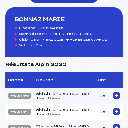
BONNAZ MARIE
foi(s) le ski
Licence :
FFS2646185
Comité :
COMITE DE SKI MONT-BLANC
Club :
09047 SKI CLUB ARACHES LES CARROZ
Val. Lic. :
Oui
Résultats Alpin 2020
Codex
Course
Cat.
Ski Chrono Samse Tour
FIS
FRA5796
Technique
Ski Chrono Samse Tour
FIS
FRA5794
Technique
World Cup.Arnold LUNN
FIS
FRA5822