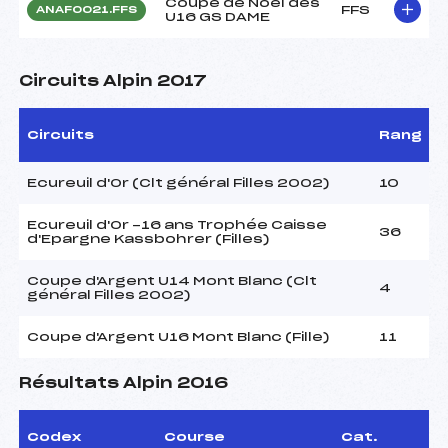
Coupe de Noel des
FFS
ANAF0021.FFS
U16 GS DAME
Circuits Alpin 2017
Circuits
Rang
Ecureuil d'Or (Clt général Filles 2002)
10
Ecureuil d'Or -16 ans Trophée Caisse
36
d'Epargne Kassbohrer (Filles)
Coupe d'Argent U14 Mont Blanc (Clt
4
général Filles 2002)
Coupe d'Argent U16 Mont Blanc (Fille)
11
Résultats Alpin 2016
Codex
Course
Cat.