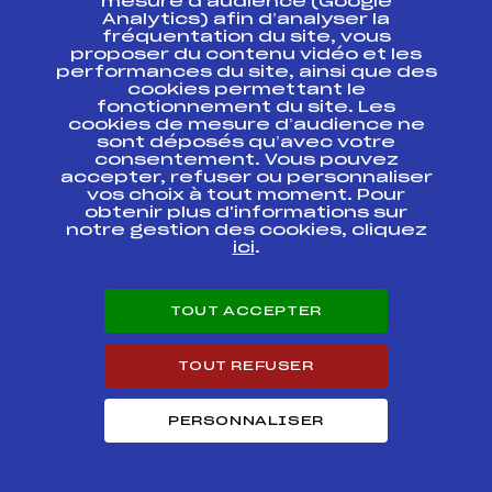
mesure d’audience (Google
D'ARGENT U12 –
FFS
AMBF1461.FFS
Analytics) afin d’analyser la
TROPHEE SOURCE
MT BLANC/BREZAIN
fréquentation du site, vous
proposer du contenu vidéo et les
performances du site, ainsi que des
LES GETS – DEMI
cookies permettant le
FINALE 2002
fonctionnement du site. Les
COUPE D'ARGENT
FFS
AMBF1421.FFS
cookies de mesure d’audience ne
TROPHEE SOURCE
sont déposés qu’avec votre
MT-BLANC –
BREZAIN
consentement. Vous pouvez
accepter, refuser ou personnaliser
vos choix à tout moment. Pour
COUPE DE BRONZE
FFS
obtenir plus d'informations sur
AMBF1231.FFS
MORILLON
notre gestion des cookies, cliquez
ici
.
COUPE DE BRONZE
U12 DISTRICT
FFS
AMBF1191.FFS
ARVE-GIFFRE
TOUT ACCEPTER
ANNEE 2002
COUPE DE BRONZE
FFS
AMBF1071.FFS
TOUT REFUSER
PERSONNALISER
COUPE DE BRONZE
FFS
AMBF0941.FFS
COUPE DE BRONZE