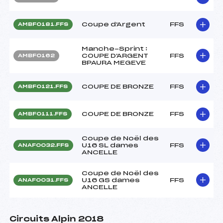
Coupe d'Argent
FFS
AMBF0181.FFS
Manche-Sprint :
COUPE D'ARGENT
FFS
AMBF0162
BPAURA MEGEVE
COUPE DE BRONZE
FFS
AMBF0121.FFS
COUPE DE BRONZE
FFS
AMBF0111.FFS
Coupe de Noël des
U16 SL dames
FFS
ANAF0032.FFS
ANCELLE
Coupe de Noël des
U16 GS dames
FFS
ANAF0031.FFS
ANCELLE
Circuits Alpin 2018