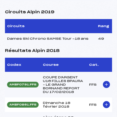
Circuits Alpin 2019
Circuits
Rang
Dames Ski Chrono SAMSE Tour -18 ans
49
Résultats Alpin 2018
Codex
Course
Cat.
COUPE D'ARGENT
U16 FILLES BPAURA
– LE GRAND
FFS
AMBF0791.FFS
BORNAND REPORT
DU 17/02/2018
Dimanche 18
FFS
AMBF0861.FFS
février 2018