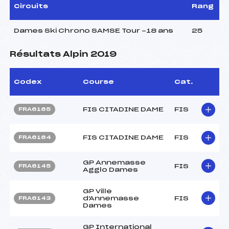
Circuits
Rang
Dames Ski Chrono SAMSE Tour -18 ans
25
Résultats Alpin 2019
Codex
Course
Cat.
FIS CITADINE DAME
FIS
FRA6165
FIS CITADINE DAME
FIS
FRA6164
GP Annemasse
FIS
FRA6145
Agglo Dames
GP Ville
d'Annemasse
FIS
FRA6143
Dames
GP International