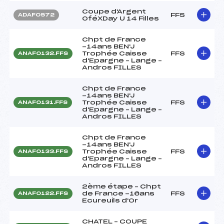
Coupe d'Argent
FFS
ADAF0572
OféXDay U 14 Filles
Chpt de France
-14ans BEN'J
Trophée Caisse
FFS
ANAF0132.FFS
d'Epargne – Lange –
Andros FILLES
Chpt de France
-14ans BEN'J
Trophée Caisse
FFS
ANAF0131.FFS
d'Epargne – Lange –
Andros FILLES
Chpt de France
-14ans BEN'J
Trophée Caisse
FFS
ANAF0133.FFS
d'Epargne – Lange –
Andros FILLES
2ème étape – Chpt
de France -16ans
FFS
ANAF0122.FFS
Ecureuils d'Or
CHATEL – COUPE