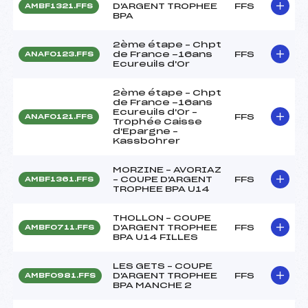
D'ARGENT TROPHEE
FFS
AMBF1321.FFS
BPA
2ème étape – Chpt
de France -16ans
FFS
ANAF0123.FFS
Ecureuils d'Or
2ème étape – Chpt
de France -16ans
Ecureuils d'Or –
FFS
ANAF0121.FFS
Trophée Caisse
d'Epargne –
Kassbohrer
MORZINE – AVORIAZ
– COUPE D'ARGENT
FFS
AMBF1361.FFS
TROPHEE BPA U14
THOLLON – COUPE
D'ARGENT TROPHEE
FFS
AMBF0711.FFS
BPA U14 FILLES
LES GETS – COUPE
D'ARGENT TROPHEE
FFS
AMBF0981.FFS
BPA MANCHE 2