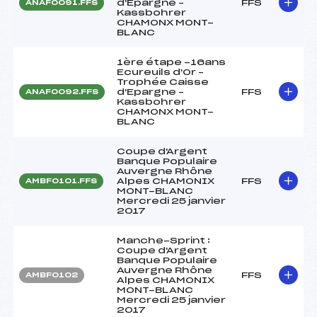
d'Epargne –
FFS
ANAF0091.FFS
Kassbohrer
CHAMONX MONT-
BLANC
1ère étape -16ans
Ecureuils d'Or –
Trophée Caisse
d'Epargne –
FFS
ANAF0092.FFS
Kassbohrer
CHAMONX MONT-
BLANC
Coupe d'Argent
Banque Populaire
Auvergne Rhône
Alpes CHAMONIX
FFS
AMBF0101.FFS
MONT-BLANC
Mercredi 25 janvier
2017
Manche-Sprint :
Coupe d'Argent
Banque Populaire
Auvergne Rhône
FFS
AMBF0102
Alpes CHAMONIX
MONT-BLANC
Mercredi 25 janvier
2017