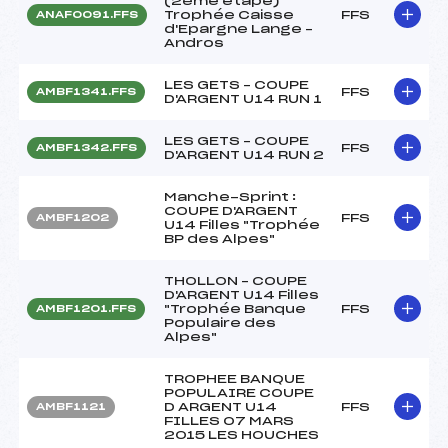
(2ème étape)
Trophée Caisse
FFS
ANAF0091.FFS
d'Epargne Lange –
Andros
LES GETS – COUPE
FFS
AMBF1341.FFS
D'ARGENT U14 RUN 1
LES GETS – COUPE
FFS
AMBF1342.FFS
D'ARGENT U14 RUN 2
Manche-Sprint :
COUPE D'ARGENT
FFS
AMBF1202
U14 Filles "Trophée
BP des Alpes"
THOLLON – COUPE
D'ARGENT U14 Filles
"Trophée Banque
FFS
AMBF1201.FFS
Populaire des
Alpes"
TROPHEE BANQUE
POPULAIRE COUPE
D ARGENT U14
FFS
AMBF1121
FILLES 07 MARS
2015 LES HOUCHES