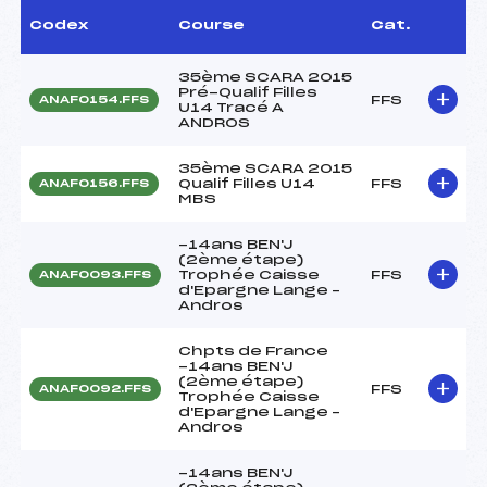
Codex
Course
Cat.
35ème SCARA 2015
Pré-Qualif Filles
FFS
ANAF0154.FFS
U14 Tracé A
ANDROS
35ème SCARA 2015
Qualif Filles U14
FFS
ANAF0156.FFS
MBS
-14ans BEN'J
(2ème étape)
Trophée Caisse
FFS
ANAF0093.FFS
d'Epargne Lange –
Andros
Chpts de France
-14ans BEN'J
(2ème étape)
FFS
ANAF0092.FFS
Trophée Caisse
d'Epargne Lange –
Andros
-14ans BEN'J