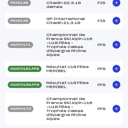
Citadin 22.3.19
FIS
FRA6138
dames
GP International
FIS
FRA6135
Citadin 21.3.19
Championnat de
France Ski Alpin U16
-U18 Filles –
FFS
ANAF0171
Trophée Caisse
d'Epargne Rhône
Alpes
Résultat U18 Filles
FFS
ANAF0191.FFS
MERIBEL
Résultat U18 Filles
FFS
ANAF0192.FFS
MERIBEL
Championnat de
France Ski Alpin U16
-U18 Filles –
FFS
ANAF0172
Trophée Caisse
d'Epargne Rhône
Alpes