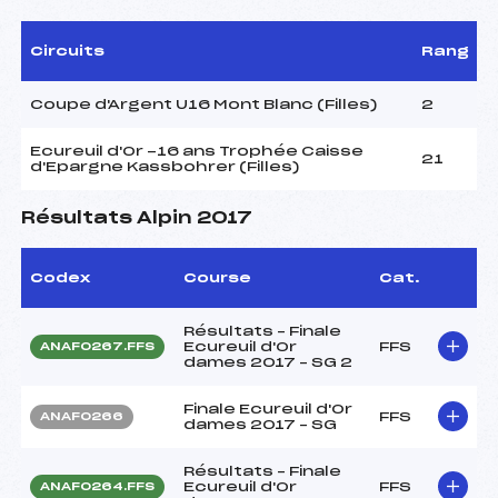
Circuits
Rang
Coupe d'Argent U16 Mont Blanc (Filles)
2
Ecureuil d'Or -16 ans Trophée Caisse
21
d'Epargne Kassbohrer (Filles)
Résultats Alpin 2017
Codex
Course
Cat.
Résultats – Finale
Ecureuil d'Or
FFS
ANAF0267.FFS
dames 2017 – SG 2
Finale Ecureuil d'Or
FFS
ANAF0266
dames 2017 – SG
Résultats – Finale
Ecureuil d'Or
FFS
ANAF0264.FFS