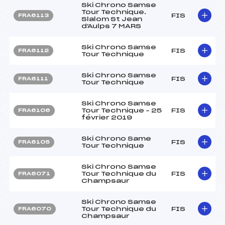
Ski Chrono Samse
Tour Technique.
FIS
FRA6113
Slalom St Jean
d'Aulps 7 MARS
Ski Chrono Samse
FIS
FRA6112
Tour Technique
Ski Chrono Samse
FIS
FRA6111
Tour Technique
Ski Chrono Samse
Tour Technique – 25
FIS
FRA6106
février 2019
Ski Chrono Same
FIS
FRA6105
Tour Technique
Ski Chrono Samse
Tour Technique du
FIS
FRA6071
Champsaur
Ski Chrono Samse
Tour Technique du
FIS
FRA6070
Champsaur