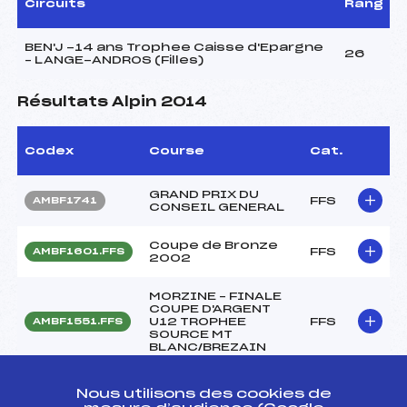
Circuits
Rang
BEN'J -14 ans Trophee Caisse d'Epargne
26
– LANGE-ANDROS (Filles)
Résultats Alpin 2014
Codex
Course
Cat.
GRAND PRIX DU
FFS
AMBF1741
CONSEIL GENERAL
Coupe de Bronze
FFS
AMBF1601.FFS
2002
MORZINE – FINALE
COUPE D'ARGENT
U12 TROPHEE
FFS
AMBF1551.FFS
SOURCE MT
BLANC/BREZAIN
MORZINE – DEMI
Nous utilisons des cookies de
FINALE COUPE