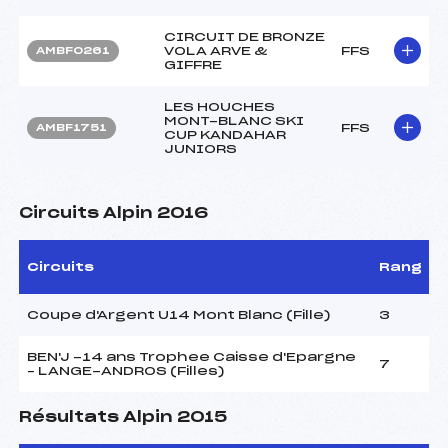
CIRCUIT DE BRONZE
VOLA ARVE &
FFS
AMBF0261
GIFFRE
LES HOUCHES
MONT-BLANC SKI
FFS
AMBF1751
CUP KANDAHAR
JUNIORS
Circuits Alpin 2016
Circuits
Rang
Coupe d'Argent U14 Mont Blanc (Fille)
3
BEN'J -14 ans Trophee Caisse d'Epargne
7
– LANGE-ANDROS (Filles)
Résultats Alpin 2015