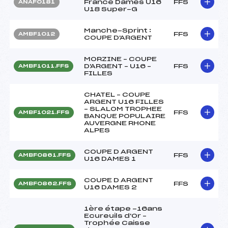
France Dames U16
FFS
ANAF0181
U18 Super-G
Manche-Sprint :
FFS
AMBF1012
COUPE D'ARGENT
MORZINE – COUPE
D'ARGENT – U16 –
FFS
AMBF1011.FFS
FILLES
CHATEL – COUPE
ARGENT U16 FILLES
– SLALOM TROPHEE
FFS
AMBF1021.FFS
BANQUE POPULAIRE
AUVERGNE RHONE
ALPES
COUPE D ARGENT
FFS
AMBF0861.FFS
U16 DAMES 1
COUPE D ARGENT
FFS
AMBF0862.FFS
U16 DAMES 2
1ère étape -16ans
Ecureuils d'Or –
Trophée Caisse