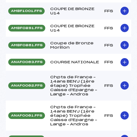
COUPE DE BRONZE
FFS
AMBF1001.FFS
U14
COUPE DE BRONZE
FFS
AMBF0891.FFS
U14
Coupe de Bronze
FFS
AMBF0861.FFS
Morillon
COURSE NATIONALE
FFS
ANAF0063.FFS
Chpts de France –
14ans BEN'J (1ère
étape) Trophée
FFS
ANAF0062.FFS
Caisse d'Epargne –
Lange – Andros
Chpts de France –
14ans BEN'J (1ère
étape) Trophée
FFS
ANAF0061.FFS
Caisse d'Epargne –
Lange – Andros