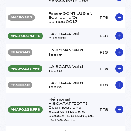
dames 2017 – SG
Finale SCNT U18 et
Ecureuil d'Or
FFS
ANAF0263
dames 2017
LA SCARA Val
FFS
ANAF0234.FFS
d'Isere
LA SCARA Val d
FIS
FRA6646
Isere
LA SCARA Val d
FFS
ANAF0231.FFS
Isere
LA SCARA Val d
FIS
FRA6642
Isere
Mémorial
H.SCARAFFIOTTI
Qualifications
FFS
ANAF0223.FFS
SCARA TRACE A
DOSSARDS BANQUE
POPULAIRE