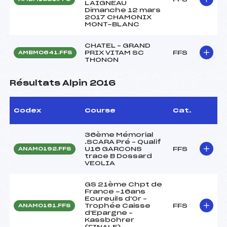
LAIGNEAU
Dimanche 12 mars
2017 CHAMONIX
MONT-BLANC
CHATEL – GRAND
PRIX VITAM SC
FFS
AMBM0641.FFS
THONON
Résultats Alpin 2016
Codex
Course
Cat.
36ème Mémorial
.SCARA Pré – Qualif
U16 GARCONS
FFS
ANAM0192.FFS
trace B Dossard
VEOLIA
GS 21ème Chpt de
France -16ans
Ecureuils d'Or –
Trophée Caisse
FFS
ANAM0161.FFS
d'Epargne –
Kassbohrer
(FINALE)