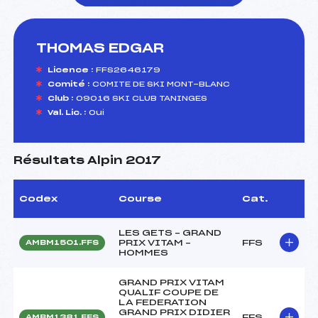
THOMAS EDGAR
foi(s) le ski
Licence :
FFS2646179
Comité :
COMITE DE SKI MONT-BLANC
Club :
09016 SKI CLUB TANINGES
Val. Lic. :
Oui
Résultats Alpin 2017
Codex
Course
Cat.
LES GETS – GRAND
PRIX VITAM –
FFS
AMBM1501.FFS
HOMMES
GRAND PRIX VITAM
QUALIF COUPE DE
LA FEDERATION
GRAND PRIX DIDIER
FFS
AMBM1381.FFS