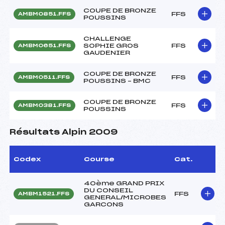
COUPE DE BRONZE
FFS
AMBM0851.FFS
POUSSINS
CHALLENGE
SOPHIE GROS
FFS
AMBM0651.FFS
GAUDENIER
COUPE DE BRONZE
FFS
AMBM0511.FFS
POUSSINS – BMC
COUPE DE BRONZE
FFS
AMBM0381.FFS
POUSSINS
Résultats Alpin 2009
Codex
Course
Cat.
40ème GRAND PRIX
DU CONSEIL
FFS
AMBM1521.FFS
GENERAL/MICROBES
GARCONS