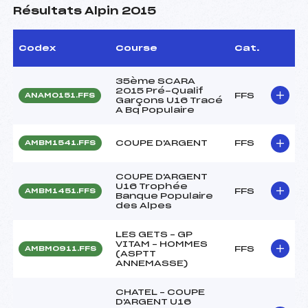
Résultats Alpin 2015
Codex
Course
Cat.
35ème SCARA
2015 Pré-Qualif
FFS
ANAM0151.FFS
Garçons U16 Tracé
A Bq Populaire
COUPE D'ARGENT
FFS
AMBM1541.FFS
COUPE D'ARGENT
U16 Trophée
FFS
AMBM1451.FFS
Banque Populaire
des Alpes
LES GETS – GP
VITAM – HOMMES
FFS
AMBM0911.FFS
(ASPTT
ANNEMASSE)
CHATEL – COUPE
D'ARGENT U16