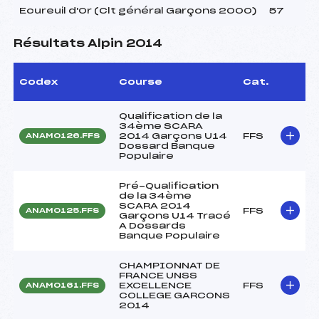
Ecureuil d'Or (Clt général Garçons 2000)
57
Résultats Alpin 2014
Codex
Course
Cat.
Qualification de la
34ème SCARA
2014 Garçons U14
FFS
ANAM0126.FFS
Dossard Banque
Populaire
Pré-Qualification
de la 34ème
SCARA 2014
FFS
ANAM0125.FFS
Garçons U14 Tracé
A Dossards
Banque Populaire
CHAMPIONNAT DE
FRANCE UNSS
EXCELLENCE
FFS
ANAM0161.FFS
COLLEGE GARCONS
2014