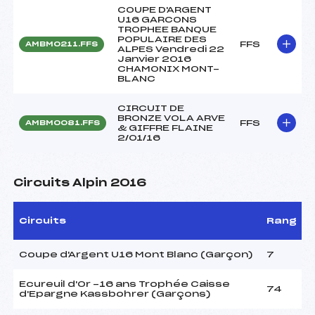
COUPE D'ARGENT
U16 GARCONS
TROPHEE BANQUE
POPULAIRE DES
FFS
AMBM0211.FFS
ALPES Vendredi 22
Janvier 2016
CHAMONIX MONT-
BLANC
CIRCUIT DE
BRONZE VOLA ARVE
FFS
AMBM0081.FFS
& GIFFRE FLAINE
2/01/16
Circuits Alpin 2016
Circuits
Rang
Coupe d'Argent U16 Mont Blanc (Garçon)
7
Ecureuil d'Or -16 ans Trophée Caisse
74
d'Epargne Kassbohrer (Garçons)