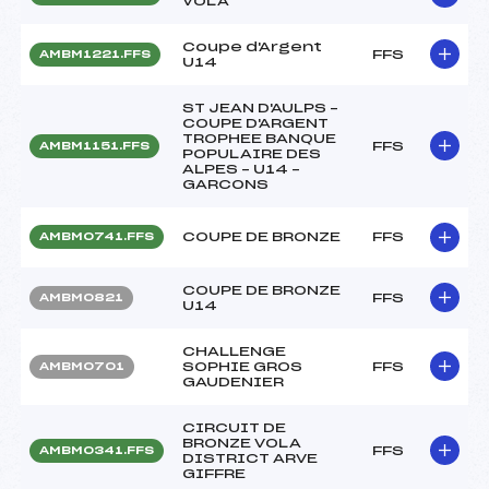
VOLA
Coupe d'Argent
FFS
AMBM1221.FFS
U14
ST JEAN D'AULPS –
COUPE D'ARGENT
TROPHEE BANQUE
FFS
AMBM1151.FFS
POPULAIRE DES
ALPES – U14 –
GARCONS
COUPE DE BRONZE
FFS
AMBM0741.FFS
COUPE DE BRONZE
FFS
AMBM0821
U14
CHALLENGE
SOPHIE GROS
FFS
AMBM0701
GAUDENIER
CIRCUIT DE
BRONZE VOLA
FFS
AMBM0341.FFS
DISTRICT ARVE
GIFFRE