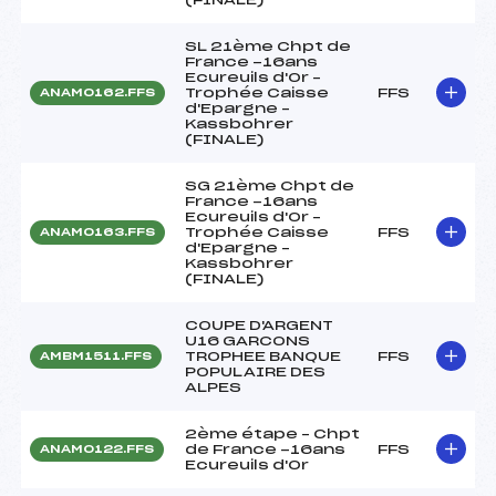
SL 21ème Chpt de
France -16ans
Ecureuils d'Or –
Trophée Caisse
FFS
ANAM0162.FFS
d'Epargne –
Kassbohrer
(FINALE)
SG 21ème Chpt de
France -16ans
Ecureuils d'Or –
Trophée Caisse
FFS
ANAM0163.FFS
d'Epargne –
Kassbohrer
(FINALE)
COUPE D'ARGENT
U16 GARCONS
TROPHEE BANQUE
FFS
AMBM1511.FFS
POPULAIRE DES
ALPES
2ème étape – Chpt
de France -16ans
FFS
ANAM0122.FFS
Ecureuils d'Or