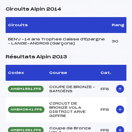
Circuits Alpin 2014
Circuits
Rang
BEN'J -14 ans Trophee Caisse d'Epargne
30
– LANGE-ANDROS (Garçons)
Résultats Alpin 2013
Codex
Course
Cat.
COUPE DE BRONZE –
FFS
AMBM1591.FFS
SAMOËNS
CIRCUIT DE
BRONZE VOLA
FFS
AMBM0941.FFS
DISTRICT ARVE
GIFFRE
Coupe de Bronze
FFS
AMBM1391.FFS