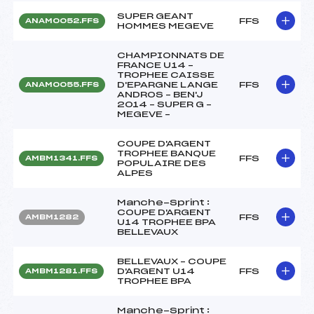
SUPER GEANT
FFS
ANAM0052.FFS
HOMMES MEGEVE
CHAMPIONNATS DE
FRANCE U14 –
TROPHEE CAISSE
D'EPARGNE LANGE
FFS
ANAM0055.FFS
ANDROS – BEN'J
2014 – SUPER G –
MEGEVE –
COUPE D'ARGENT
TROPHEE BANQUE
FFS
AMBM1341.FFS
POPULAIRE DES
ALPES
Manche-Sprint :
COUPE D'ARGENT
FFS
AMBM1282
U14 TROPHEE BPA
BELLEVAUX
BELLEVAUX – COUPE
D'ARGENT U14
FFS
AMBM1281.FFS
TROPHEE BPA
Manche-Sprint :