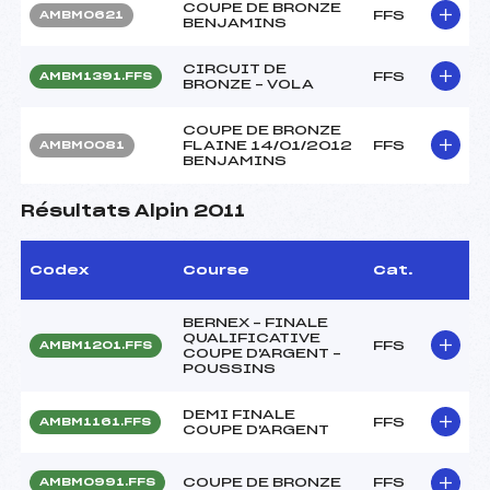
COUPE DE BRONZE
FFS
AMBM0621
BENJAMINS
CIRCUIT DE
FFS
AMBM1391.FFS
BRONZE – VOLA
COUPE DE BRONZE
FLAINE 14/01/2012
FFS
AMBM0081
BENJAMINS
Résultats Alpin 2011
Codex
Course
Cat.
BERNEX – FINALE
QUALIFICATIVE
FFS
AMBM1201.FFS
COUPE D'ARGENT –
POUSSINS
DEMI FINALE
FFS
AMBM1161.FFS
COUPE D'ARGENT
COUPE DE BRONZE
FFS
AMBM0991.FFS