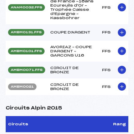
de France -16ans
Ecureuils d'Or –
FFS
ANAM0032.FFS
Trophée Caisse
d'Epargne –
Kassbohrer
COUPE D'ARGENT
FFS
AMBM0131.FFS
AVORIAZ – COUPE
D'ARGENT –
FFS
AMBM0101.FFS
GARCONS U16
CIRCUIT DE
FFS
AMBM0071.FFS
BRONZE
CIRCUIT DE
FFS
AMBM0021
BRONZE
Circuits Alpin 2015
Circuits
Rang