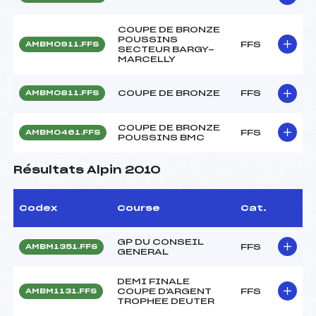
COUPE DE BRONZE
POUSSINS
FFS
AMBM0911.FFS
SECTEUR BARGY-
MARCELLY
COUPE DE BRONZE
FFS
AMBM0811.FFS
COUPE DE BRONZE
FFS
AMBM0461.FFS
POUSSINS BMC
Résultats Alpin 2010
Codex
Course
Cat.
GP DU CONSEIL
FFS
AMBM1351.FFS
GENERAL
DEMI FINALE
COUPE D'ARGENT
FFS
AMBM1131.FFS
TROPHEE DEUTER