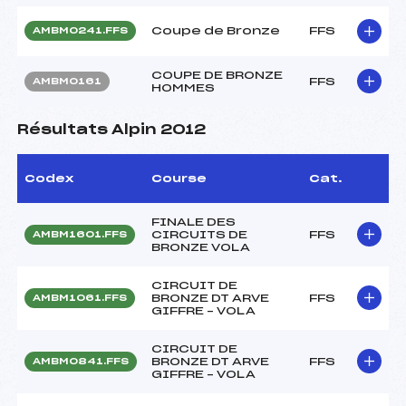
Coupe de Bronze
FFS
AMBM0241.FFS
COUPE DE BRONZE
FFS
AMBM0161
HOMMES
Résultats Alpin 2012
Codex
Course
Cat.
FINALE DES
CIRCUITS DE
FFS
AMBM1601.FFS
BRONZE VOLA
CIRCUIT DE
BRONZE DT ARVE
FFS
AMBM1061.FFS
GIFFRE – VOLA
CIRCUIT DE
BRONZE DT ARVE
FFS
AMBM0841.FFS
GIFFRE – VOLA