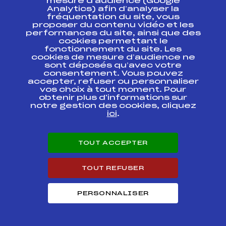
mesure d’audience (Google
Course FIS – GS
Analytics) afin d’analyser la
FIS
FRA6462
Dames
fréquentation du site, vous
proposer du contenu vidéo et les
performances du site, ainsi que des
Ski Chrono Samse
cookies permettant le
Tour Technique – GS
FIS
FRA6461
fonctionnement du site. Les
Dames
cookies de mesure d’audience ne
sont déposés qu’avec votre
GP International
consentement. Vous pouvez
VAL THORENS- SL
FIS
FRA6946
accepter, refuser ou personnaliser
Dames
vos choix à tout moment. Pour
obtenir plus d'informations sur
notre gestion des cookies, cliquez
GP International
VAL THORENS- SL
FIS
FRA6945
ici
.
Dames
TOUT ACCEPTER
Circuits Alpin 2018
TOUT REFUSER
Circuits
Rang
PERSONNALISER
Dames Ski Chrono SAMSE Tour -18 ans
23
Dames Ski Chrono SAMSE Tour Vitesse
41