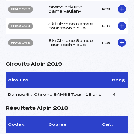
Grand prix FIS
FIS
FRA6050
Dame Vaujany
Ski Chrono Samse
FIS
FRA6039
Tour Technique
Ski Chrono Samse
FIS
FRA6049
Tour Technique
Circuits Alpin 2019
Circuits
Rang
Dames Ski Chrono SAMSE Tour -18 ans
4
Résultats Alpin 2018
Codex
Course
Cat.