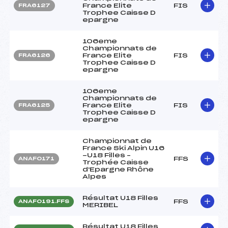
France Elite
FIS
FRA6127
Trophee Caisse D
epargne
106eme
Championnats de
France Elite
FIS
FRA6126
Trophee Caisse D
epargne
106eme
Championnats de
France Elite
FIS
FRA6125
Trophee Caisse D
epargne
Championnat de
France Ski Alpin U16
-U18 Filles –
FFS
ANAF0171
Trophée Caisse
d'Epargne Rhône
Alpes
Résultat U18 Filles
FFS
ANAF0191.FFS
MERIBEL
Résultat U18 Filles