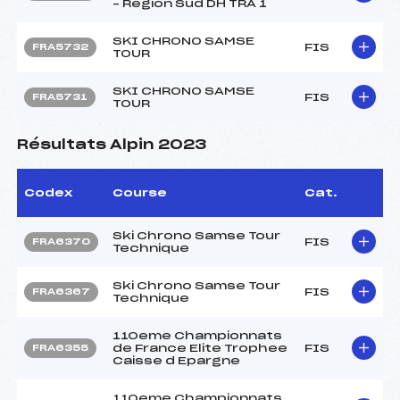
– Region Sud DH TRA 1
SKI CHRONO SAMSE
FIS
FRA5732
TOUR
SKI CHRONO SAMSE
FIS
FRA5731
TOUR
Résultats Alpin 2023
Codex
Course
Cat.
Ski Chrono Samse Tour
FIS
FRA6370
Technique
Ski Chrono Samse Tour
FIS
FRA6367
Technique
110eme Championnats
de France Elite Trophee
FIS
FRA6355
Caisse d Epargne
110eme Championnats