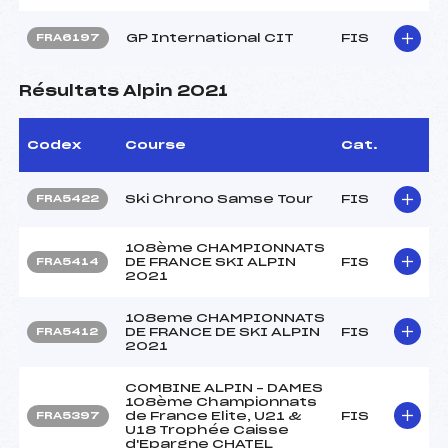
GP International CIT
FIS
FRA6197
Résultats Alpin 2021
Codex
Course
Cat.
Ski Chrono Samse Tour
FIS
FRA5422
108ème CHAMPIONNATS
DE FRANCE SKI ALPIN
FIS
FRA5414
2021
108eme CHAMPIONNATS
DE FRANCE DE SKI ALPIN
FIS
FRA5412
2021
COMBINE ALPIN – DAMES
108ème Championnats
de France Elite, U21 &
FIS
FRA5397
U18 Trophée Caisse
d'Epargne CHATEL