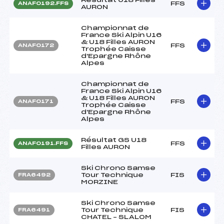
FFS
ANAF0192.FFS
AURON
Championnat de
France Ski Alpin U16
& U18 Filles AURON
FFS
ANAF0172
Trophée Caisse
d'Epargne Rhône
Alpes
Championnat de
France Ski Alpin U16
& U18 Filles AURON
FFS
ANAF0171
Trophée Caisse
d'Epargne Rhône
Alpes
Résultat GS U18
FFS
ANAF0191.FFS
Filles AURON
Ski Chrono Samse
Tour Technique
FIS
FRA6492
MORZINE
Ski Chrono Samse
Tour Technique
FIS
FRA6491
CHATEL – SLALOM