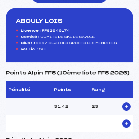
ABOULY LOIS
foi(s) le ski
Licence :
FFS2646174
Comité :
COMITE DE SKI DE SAVOIE
Club :
13057 CLUB DES SPORTS LES MENUIRES
Val. Lic. :
Oui
Points Alpin FFS (10ème liste FFS 2026)
Pénalité
Points
Rang
31.42
23