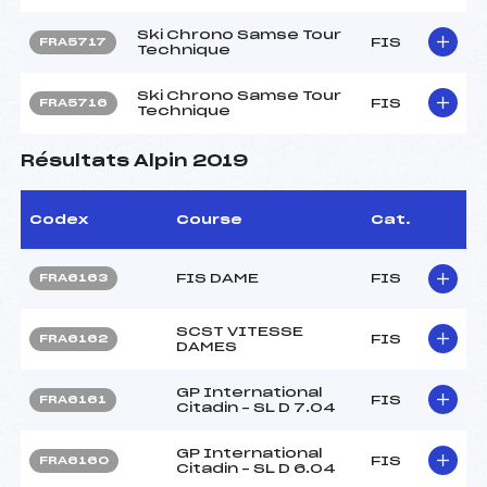
Ski Chrono Samse Tour
FIS
FRA5717
Technique
Ski Chrono Samse Tour
FIS
FRA5716
Technique
Résultats Alpin 2019
Codex
Course
Cat.
FIS DAME
FIS
FRA6163
SCST VITESSE
FIS
FRA6162
DAMES
GP International
FIS
FRA6161
Citadin – SL D 7.04
GP International
FIS
FRA6160
Citadin – SL D 6.04