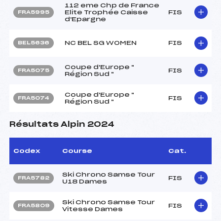
112 eme Chp de France
Elite Trophée Caisse
FIS
FRA5995
d'Epargne
NC BEL SG WOMEN
FIS
BEL5636
Coupe d'Europe "
FIS
FRA5075
Région Sud "
Coupe d'Europe "
FIS
FRA5074
Région Sud "
Résultats Alpin 2024
Codex
Course
Cat.
Ski Chrono Samse Tour
FIS
FRA5782
U18 Dames
Ski Chrono Samse Tour
FIS
FRA5809
Vitesse Dames