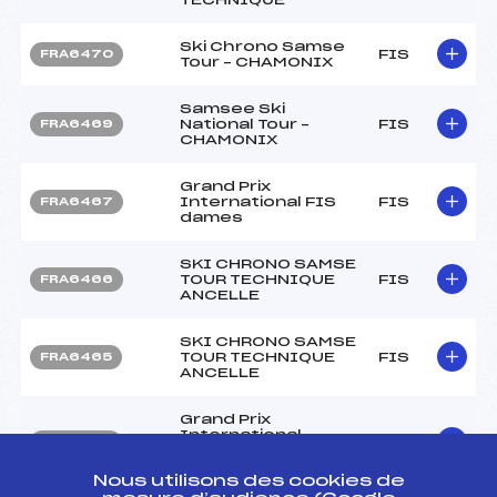
Ski Chrono Samse
FIS
FRA6470
Tour – CHAMONIX
Samsee Ski
National Tour –
FIS
FRA6469
CHAMONIX
Grand Prix
International FIS
FIS
FRA6467
dames
SKI CHRONO SAMSE
TOUR TECHNIQUE
FIS
FRA6466
ANCELLE
SKI CHRONO SAMSE
TOUR TECHNIQUE
FIS
FRA6465
ANCELLE
Grand Prix
International
FIS
FRA6463
SAINTE FOY SLALOM
FILLES
Nous utilisons des cookies de