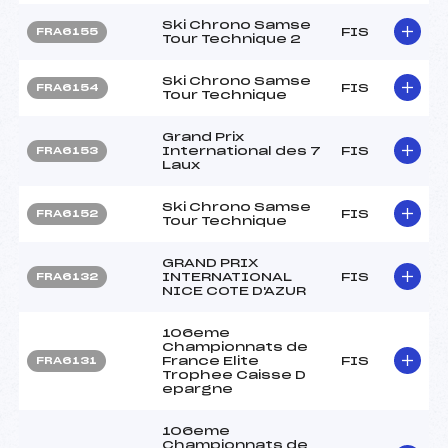
Ski Chrono Samse
FIS
FRA6155
Tour Technique 2
Ski Chrono Samse
FIS
FRA6154
Tour Technique
Grand Prix
International des 7
FIS
FRA6153
Laux
Ski Chrono Samse
FIS
FRA6152
Tour Technique
GRAND PRIX
INTERNATIONAL
FIS
FRA6132
NICE COTE D'AZUR
106eme
Championnats de
France Elite
FIS
FRA6131
Trophee Caisse D
epargne
106eme
Championnats de