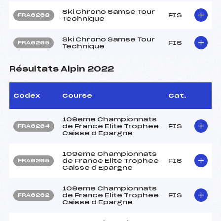
Ski Chrono Samse Tour
FIS
FRA6268
Technique
Ski Chrono Samse Tour
FIS
FRA6265
Technique
Résultats Alpin 2022
Codex
Course
Cat.
109eme Championnats
de France Elite Trophee
FIS
FRA6264
Caisse d Epargne
109eme Championnats
de France Elite Trophee
FIS
FRA6265
Caisse d Epargne
109eme Championnats
de France Elite Trophee
FIS
FRA6262
Caisse d Epargne