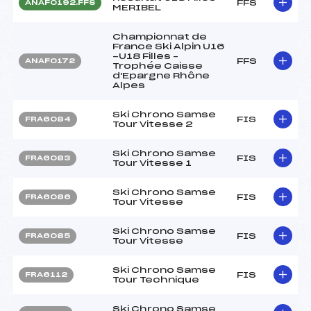
FFS
ANAF0192.FFS
MERIBEL
Championnat de
France Ski Alpin U16
-U18 Filles –
FFS
ANAF0172
Trophée Caisse
d'Epargne Rhône
Alpes
Ski Chrono Samse
FIS
FRA6084
Tour Vitesse 2
Ski Chrono Samse
FIS
FRA6083
Tour Vitesse 1
Ski Chrono Samse
FIS
FRA6086
Tour Vitesse
Ski Chrono Samse
FIS
FRA6085
Tour Vitesse
Ski Chrono Samse
FIS
FRA6112
Tour Technique
Ski Chrono Samse