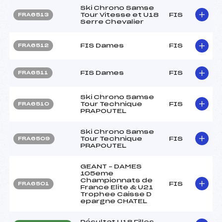
Ski Chrono Samse
Tour Vitesse et U18
FIS
FRA6513
Serre Chevalier
FIS Dames
FIS
FRA6512
FIS Dames
FIS
FRA6511
Ski Chrono Samse
Tour Technique
FIS
FRA6510
PRAPOUTEL
Ski Chrono Samse
Tour Technique
FIS
FRA6509
PRAPOUTEL
GEANT – DAMES
105eme
Championnats de
FIS
FRA6501
France Elite & U21
Trophee Caisse D
epargne CHATEL
Résultat U18 Filles