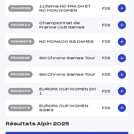
113eme NC FRA DH ET
FIS
FRA6999
NC MON WOMEN
Championnat de
FIS
FRA5644
France U18 dames
NC MONACO SG DAMES
FIS
MON6276
Ski Chrono Samse Tour
FIS
FRA5635
Ski Chrono Samse Tour
FIS
FRA5634
EUROPA CUP WOMEN DH
FIS
FRA5070
1
EUROPA CUP WOMEN
FIS
FRA5072
SG#3
Résultats Alpin 2025