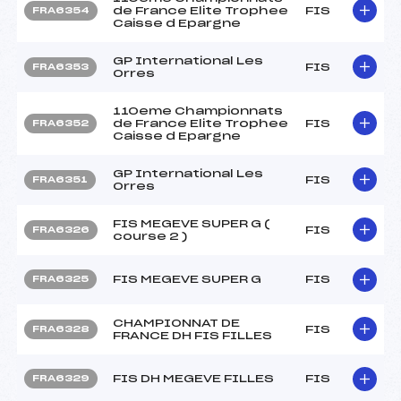
de France Elite Trophee
FIS
FRA6354
Caisse d Epargne
GP International Les
FIS
FRA6353
Orres
110eme Championnats
de France Elite Trophee
FIS
FRA6352
Caisse d Epargne
GP International Les
FIS
FRA6351
Orres
FIS MEGEVE SUPER G (
FIS
FRA6326
course 2 )
FIS MEGEVE SUPER G
FIS
FRA6325
CHAMPIONNAT DE
FIS
FRA6328
FRANCE DH FIS FILLES
FIS DH MEGEVE FILLES
FIS
FRA6329