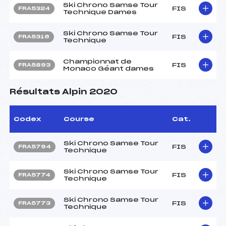
Ski Chrono Samse Tour
FIS
FRA5324
Technique Dames
Ski Chrono Samse Tour
FIS
FRA5316
Technique
Championnat de
FIS
FRA5893
Monaco Géant dames
Résultats Alpin 2020
Codex
Course
Cat.
Ski Chrono Samse Tour
FIS
FRA5794
Technique
Ski Chrono Samse Tour
FIS
FRA5774
Technique
Ski Chrono Samse Tour
FIS
FRA5773
Technique