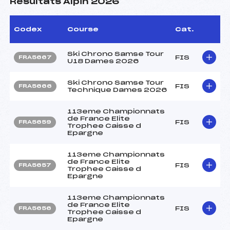
Résultats Alpin 2026
Codex
Course
Cat.
Ski Chrono Samse Tour
FIS
FRA5667
U18 Dames 2026
Ski Chrono Samse Tour
FIS
FRA5666
Technique Dames 2026
113eme Championnats
de France Elite
FIS
FRA5659
Trophee Caisse d
Epargne
113eme Championnats
de France Elite
FIS
FRA5657
Trophee Caisse d
Epargne
113eme Championnats
de France Elite
FIS
FRA5656
Trophee Caisse d
Epargne