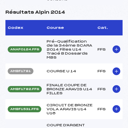
Résultats Alpin 2014
Codex
Course
Cat.
Pré-Qualification
de la 34ème SCARA
2014 Filles U14
FFS
ANAF0124.FFS
Tracé B Dossards
MBS
COURSE U 14
FFS
AMBF1781
FINALE COUPE DE
BRONZE ARAVIS U14
FFS
AMBF1782.FFS
FILLES
CIRCUIT DE BRONZE
VOLA ARAVIS U14
FFS
AMBF1531.FFS
U16
COUPE D'ARGENT