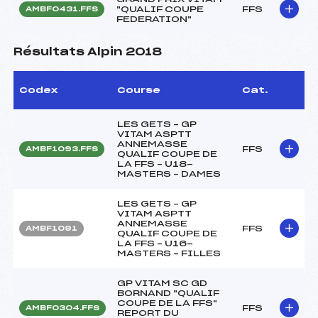
"QUALIF COUPE
FFS
AMBF0431.FFS
FEDERATION"
Résultats Alpin 2018
Codex
Course
Cat.
LES GETS – GP
VITAM ASPTT
ANNEMASSE
FFS
AMBF1093.FFS
QUALIF COUPE DE
LA FFS – U18-
MASTERS – DAMES
LES GETS – GP
VITAM ASPTT
ANNEMASSE
FFS
AMBF1091
QUALIF COUPE DE
LA FFS – U16-
MASTERS – FILLES
GP VITAM SC GD
BORNAND "QUALIF
COUPE DE LA FFS"
FFS
AMBF0304.FFS
REPORT DU