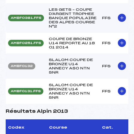
LES GETS – COUPE
D'ARGENT TROPHEE
BANQUE POPULAIRE
FFS
AMBF0381.FFS
DES ALPES COURSE
N°2
COUPE DE BRONZE
U14 REPORTE AU 18
FFS
AMBF0251.FFS
01 2014
SLALOM COUPE DE
BRONZE U14
FFS
AMBF0132
ANNECY ASO NTN
SNR
SLALOM COUPE DE
BRONZE U14
FFS
AMBF0131.FFS
ANNECY ASO NTN
SNR
Résultats Alpin 2013
Codex
Course
Cat.