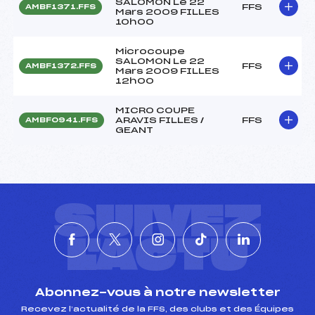
SALOMON Le 22
FFS
AMBF1371.FFS
Mars 2009 FILLES
10h00
Microcoupe
SALOMON Le 22
FFS
AMBF1372.FFS
Mars 2009 FILLES
12h00
MICRO COUPE
ARAVIS FILLES /
FFS
AMBF0941.FFS
GEANT
SUIVEZ
L'ACTU
Abonnez-vous à notre newsletter
Recevez l’actualité de la FFS, des clubs et des Équipes