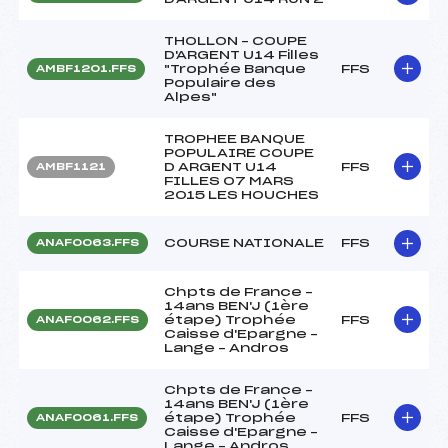
THOLLON – COUPE
D'ARGENT U14 Filles
"Trophée Banque
FFS
AMBF1201.FFS
Populaire des
Alpes"
TROPHEE BANQUE
POPULAIRE COUPE
D ARGENT U14
FFS
AMBF1121
FILLES 07 MARS
2015 LES HOUCHES
COURSE NATIONALE
FFS
ANAF0063.FFS
Chpts de France –
14ans BEN'J (1ère
étape) Trophée
FFS
ANAF0062.FFS
Caisse d'Epargne –
Lange – Andros
Chpts de France –
14ans BEN'J (1ère
étape) Trophée
FFS
ANAF0061.FFS
Caisse d'Epargne –
Lange – Andros