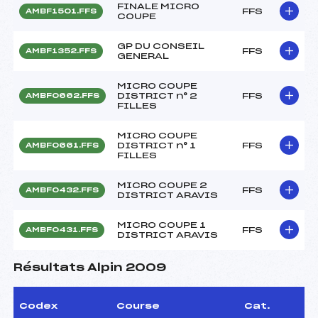
FINALE MICRO
FFS
AMBF1501.FFS
COUPE
GP DU CONSEIL
FFS
AMBF1352.FFS
GENERAL
MICRO COUPE
DISTRICT n° 2
FFS
AMBF0662.FFS
FILLES
MICRO COUPE
DISTRICT n° 1
FFS
AMBF0661.FFS
FILLES
MICRO COUPE 2
FFS
AMBF0432.FFS
DISTRICT ARAVIS
MICRO COUPE 1
FFS
AMBF0431.FFS
DISTRICT ARAVIS
Résultats Alpin 2009
Codex
Course
Cat.