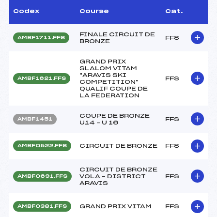
Codex
Course
Cat.
FINALE CIRCUIT DE
FFS
AMBF1711.FFS
BRONZE
GRAND PRIX
SLALOM VITAM
"ARAVIS SKI
FFS
AMBF1621.FFS
COMPETITION"
QUALIF COUPE DE
LA FEDERATION
COUPE DE BRONZE
FFS
AMBF1451
U14 – U 16
CIRCUIT DE BRONZE
FFS
AMBF0522.FFS
CIRCUIT DE BRONZE
VOLA – DISTRICT
FFS
AMBF0691.FFS
ARAVIS
GRAND PRIX VITAM
FFS
AMBF0381.FFS