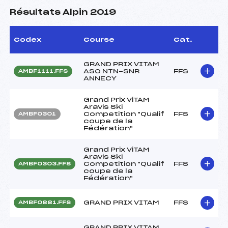
Résultats Alpin 2019
Codex
Course
Cat.
GRAND PRIX VITAM
ASO NTN-SNR
FFS
AMBF1111.FFS
ANNECY
Grand Prix ViTAM
Aravis Ski
Competition "Qualif
FFS
AMBF0301
coupe de la
Fédération"
Grand Prix ViTAM
Aravis Ski
Competition "Qualif
FFS
AMBF0303.FFS
coupe de la
Fédération"
GRAND PRIX VITAM
FFS
AMBF0881.FFS
GRAND PRIX VITAM