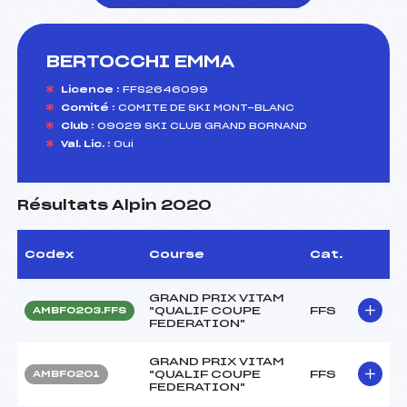
BERTOCCHI EMMA
foi(s) le ski
Licence :
FFS2646099
Comité :
COMITE DE SKI MONT-BLANC
Club :
09029 SKI CLUB GRAND BORNAND
Val. Lic. :
Oui
Résultats Alpin 2020
Codex
Course
Cat.
GRAND PRIX VITAM
"QUALIF COUPE
FFS
AMBF0203.FFS
FEDERATION"
GRAND PRIX VITAM
"QUALIF COUPE
FFS
AMBF0201
FEDERATION"