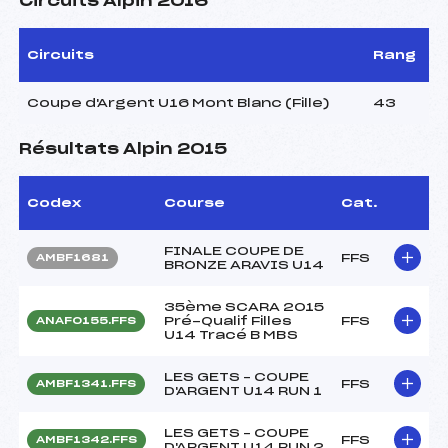
Circuits Alpin 2016
Circuits
Rang
Coupe d'Argent U16 Mont Blanc (Fille)
43
Résultats Alpin 2015
Codex
Course
Cat.
FINALE COUPE DE
FFS
AMBF1681
BRONZE ARAVIS U14
35ème SCARA 2015
Pré-Qualif Filles
FFS
ANAF0155.FFS
U14 Tracé B MBS
LES GETS – COUPE
FFS
AMBF1341.FFS
D'ARGENT U14 RUN 1
LES GETS – COUPE
FFS
AMBF1342.FFS
D'ARGENT U14 RUN 2