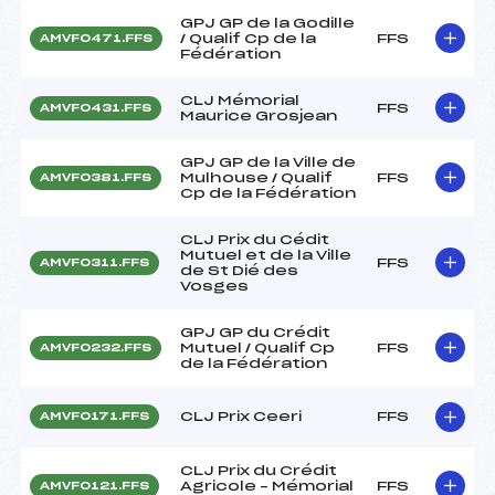
GPJ GP de la Godille
/ Qualif Cp de la
FFS
AMVF0471.FFS
Fédération
CLJ Mémorial
FFS
AMVF0431.FFS
Maurice Grosjean
GPJ GP de la Ville de
Mulhouse / Qualif
FFS
AMVF0381.FFS
Cp de la Fédération
CLJ Prix du Cédit
Mutuel et de la Ville
FFS
AMVF0311.FFS
de St Dié des
Vosges
GPJ GP du Crédit
Mutuel / Qualif Cp
FFS
AMVF0232.FFS
de la Fédération
CLJ Prix Ceeri
FFS
AMVF0171.FFS
CLJ Prix du Crédit
Agricole – Mémorial
FFS
AMVF0121.FFS