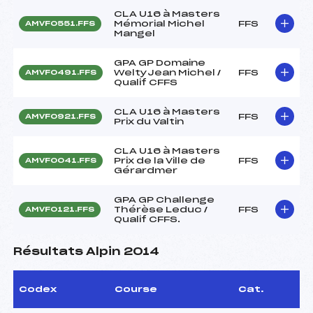
CLA U16 à Masters
Mémorial Michel
FFS
AMVF0551.FFS
Mangel
GPA GP Domaine
WeltyJean Michel /
FFS
AMVF0491.FFS
Qualif CFFS
CLA U16 à Masters
FFS
AMVF0921.FFS
Prix du Valtin
CLA U16 à Masters
Prix de la Ville de
FFS
AMVF0041.FFS
Gérardmer
GPA GP Challenge
Thérèse Leduc /
FFS
AMVF0121.FFS
Qualif CFFS.
Résultats Alpin 2014
Codex
Course
Cat.