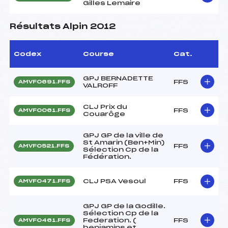
Gilles Lemaire
Résultats Alpin 2012
Codex
Course
Cat.
GPJ BERNADETTE
FFS
AMVF0691.FFS
VALROFF
CLJ Prix du
FFS
AMVF0061.FFS
Couarôge
GPJ GP de la ville de
St Amarin (Ben+Min)
FFS
AMVF0521.FFS
Sélection Cp de la
Fédération.
CLJ PSA Vesoul
FFS
AMVF0471.FFS
GPJ GP de la Godille.
Sélection Cp de la
Federation. (
FFS
AMVF0461.FFS
benjamins et