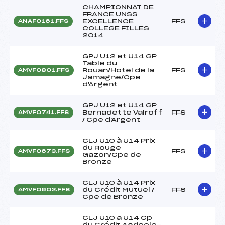
CHAMPIONNAT DE
FRANCE UNSS
EXCELLENCE
FFS
ANAF0161.FFS
COLLEGE FILLES
2014
GPJ U12 et U14 GP
Table du
Rouan/Hotel de la
FFS
AMVF0801.FFS
Jamagne/Cpe
d'Argent
GPJ U12 et U14 GP
Bernadette Valroff
FFS
AMVF0741.FFS
/ Cpe d'Argent
CLJ U10 à U14 Prix
du Rouge
FFS
AMVF0673.FFS
Gazon/Cpe de
Bronze
CLJ U10 à U14 Prix
du Crédit Mutuel /
FFS
AMVF0602.FFS
Cpe de Bronze
CLJ U10 a U14 Cp
du Crédit Agricole-