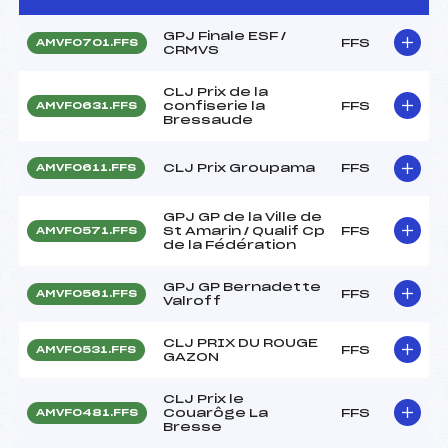
GPJ Finale ESF /
FFS
AMVF0701.FFS
CRMVS
CLJ Prix de la
confiserie la
FFS
AMVF0631.FFS
Bressaude
CLJ Prix Groupama
FFS
AMVF0611.FFS
GPJ GP de la Ville de
St Amarin / Qualif Cp
FFS
AMVF0571.FFS
de la Fédération
GPJ GP Bernadette
FFS
AMVF0561.FFS
Valroff
CLJ PRIX DU ROUGE
FFS
AMVF0531.FFS
GAZON
CLJ Prix le
Couarôge La
FFS
AMVF0481.FFS
Bresse