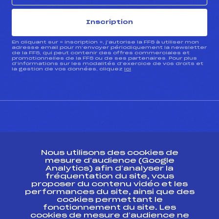
Inscription
En cliquant sur « inscription », j’autorise la FFS à utiliser mon
adresse email pour m’envoyer périodiquement la newsletter
de la FFS, qui peut contenir des offres commerciales et
promotionnelles de la FFS ou de ses partenaires. Pour plus
d’informations sur les modalités d’exercice de vos droits et
la gestion de vos données, cliquez
ici
CONTACT
Nous utilisons des cookies de
ESPACE PRESSE
mesure d’audience (Google
Analytics) afin d’analyser la
fréquentation du site, vous
Ressources
proposer du contenu vidéo et les
performances du site, ainsi que des
Pass’Neige
cookies permettant le
Projet sportif fédéral
fonctionnement du site. Les
cookies de mesure d’audience ne
Projet de performance fédéral