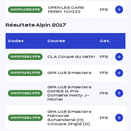
OPEN LES CARS
FFS
AMVF1052.FFS
FERRY TCHIZZ
Résultats Alpin 2017
Codex
Course
Cat.
CLA Coupe du Valtin
FFS
AMVF0391.FFS
GPA U16 à Masters
FFS
AMVF0161.FFS
GPA U16 à Masters
DAMES G. Prix
FFS
AMVF0321.FFS
Domaine Welty J-
Michel
GPA U16 à Masters
Mémorial
FFS
AMVF0281.FFS
Schandené (H)
Cooupe Zinglé (D)