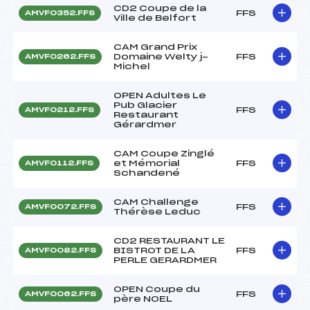
CD2 Coupe de la
FFS
AMVF0352.FFS
Ville de Belfort
CAM Grand Prix
Domaine Welty j-
FFS
AMVF0262.FFS
Michel
OPEN Adultes Le
Pub Glacier
FFS
AMVF0212.FFS
Restaurant
Gérardmer
CAM Coupe Zinglé
et Mémorial
FFS
AMVF0112.FFS
Schandené
CAM Challenge
FFS
AMVF0072.FFS
Thérèse Leduc
CD2 RESTAURANT LE
BISTROT DE LA
FFS
AMVF0082.FFS
PERLE GERARDMER
OPEN Coupe du
FFS
AMVF0062.FFS
père NOEL