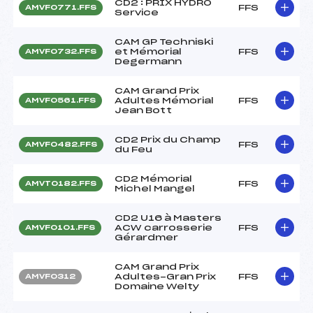
CD2 : PRIX HYDRO
FFS
AMVF0771.FFS
Service
CAM GP Techniski
et Mémorial
FFS
AMVF0732.FFS
Degermann
CAM Grand Prix
Adultes Mémorial
FFS
AMVF0561.FFS
Jean Bott
CD2 Prix du Champ
FFS
AMVF0482.FFS
du Feu
CD2 Mémorial
FFS
AMVT0182.FFS
Michel Mangel
CD2 U16 à Masters
ACW carrosserie
FFS
AMVF0101.FFS
Gérardmer
CAM Grand Prix
Adultes-Gran Prix
FFS
AMVF0312
Domaine Welty