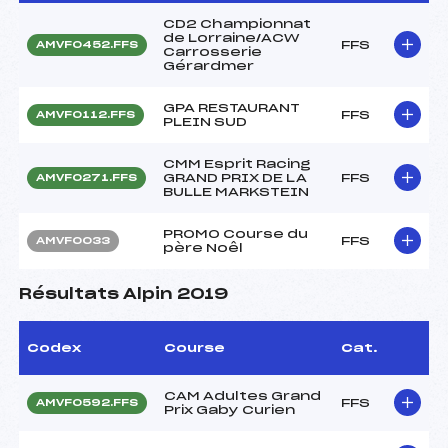
CD2 Championnat
de Lorraine/ACW
FFS
AMVF0452.FFS
Carrosserie
Gérardmer
GPA RESTAURANT
FFS
AMVF0112.FFS
PLEIN SUD
CMM Esprit Racing
GRAND PRIX DE LA
FFS
AMVF0271.FFS
BULLE MARKSTEIN
PROMO Course du
FFS
AMVF0033
père Noêl
Résultats Alpin 2019
Codex
Course
Cat.
CAM Adultes Grand
FFS
AMVF0592.FFS
Prix Gaby Curien