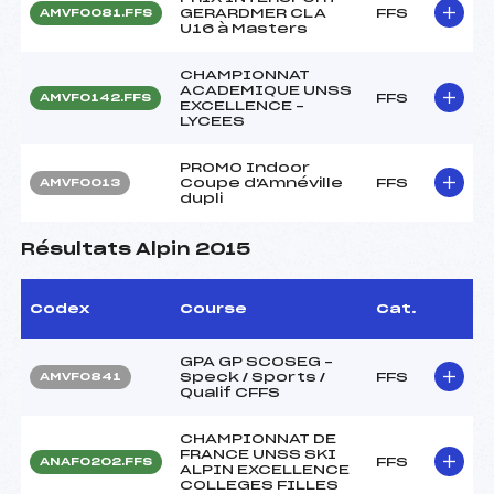
GERARDMER CLA
FFS
AMVF0081.FFS
U16 à Masters
CHAMPIONNAT
ACADEMIQUE UNSS
FFS
AMVF0142.FFS
EXCELLENCE –
LYCEES
PROMO Indoor
Coupe d'Amnéville
FFS
AMVF0013
dupli
Résultats Alpin 2015
Codex
Course
Cat.
GPA GP SCOSEG –
Speck / Sports /
FFS
AMVF0841
Qualif CFFS
CHAMPIONNAT DE
FRANCE UNSS SKI
FFS
ANAF0202.FFS
ALPIN EXCELLENCE
COLLEGES FILLES