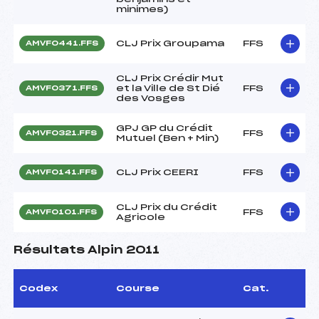
minimes)
CLJ Prix Groupama
FFS
AMVF0441.FFS
CLJ Prix Crédir Mut
et la Ville de St Dié
FFS
AMVF0371.FFS
des Vosges
GPJ GP du Crédit
FFS
AMVF0321.FFS
Mutuel (Ben + Min)
CLJ Prix CEERI
FFS
AMVF0141.FFS
CLJ Prix du Crédit
FFS
AMVF0101.FFS
Agricole
Résultats Alpin 2011
Codex
Course
Cat.