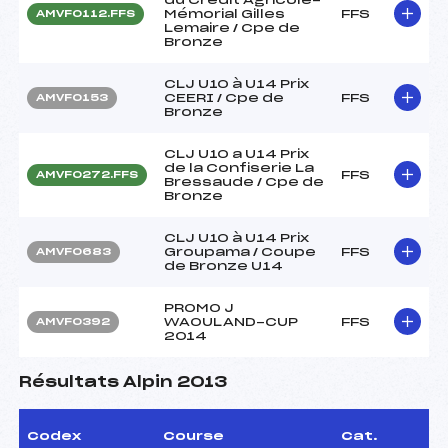
Mémorial Gilles
FFS
AMVF0112.FFS
Lemaire / Cpe de
Bronze
CLJ U10 à U14 Prix
CEERI / Cpe de
FFS
AMVF0153
Bronze
CLJ U10 a U14 Prix
de la Confiserie La
FFS
AMVF0272.FFS
Bressaude / Cpe de
Bronze
CLJ U10 à U14 Prix
Groupama / Coupe
FFS
AMVF0683
de Bronze U14
PROMO J
WAOULAND-CUP
FFS
AMVF0392
2014
Résultats Alpin 2013
Codex
Course
Cat.