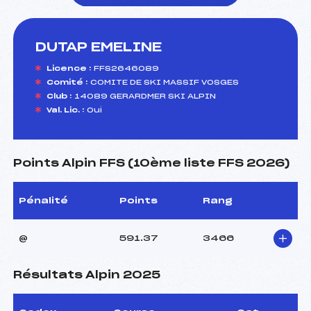
DUTAP EMELINE
foi(s) le ski
Licence :
FFS2646089
Comité :
COMITE DE SKI MASSIF VOSGES
Club :
14089 GERARDMER SKI ALPIN
Val. Lic. :
Oui
Points Alpin FFS (10ème liste FFS 2026)
Pénalité
Points
Rang
@
591.37
3466
Résultats Alpin 2025