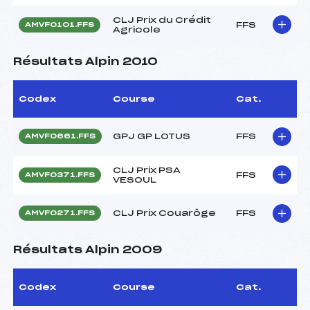
CLJ Prix du Crédit
FFS
AMVF0101.FFS
Agricole
Résultats Alpin 2010
Codex
Course
Cat.
GPJ GP LOTUS
FFS
AMVF0661.FFS
CLJ Prix PSA
FFS
AMVF0371.FFS
VESOUL
CLJ Prix Couarôge
FFS
AMVF0271.FFS
Résultats Alpin 2009
Codex
Course
Cat.