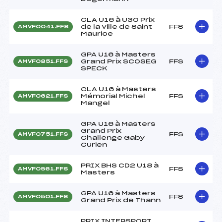
CLA U16 à U30 Prix
de la Ville de Saint
FFS
AMVF0041.FFS
Maurice
GPA U16 à Masters
Grand Prix SCOSEG
FFS
AMVF0851.FFS
SPECK
CLA U16 à Masters
Mémorial Michel
FFS
AMVF0621.FFS
Mangel
GPA U16 à Masters
Grand Prix
FFS
AMVF0751.FFS
Challenge Gaby
Curien
PRIX BHS CD2 U18 à
FFS
AMVF0561.FFS
Masters
GPA U16 à Masters
FFS
AMVF0501.FFS
Grand Prix de Thann
PRIX INTERSPORT