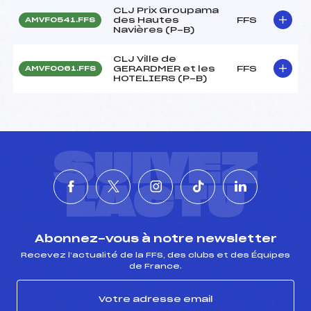
CLJ Prix Groupama
des Hautes
FFS
AMVF0541.FFS
Navières (P-B)
CLJ Ville de
GERARDMER et les
FFS
AMVF0061.FFS
HOTELIERS (P-B)
SUIVEZ
L'ACTU
Abonnez-vous à notre newsletter
Recevez l’actualité de la FFS, des clubs et des Équipes
de France.