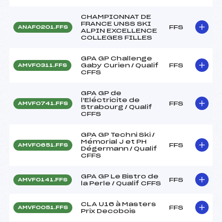
CHAMPIONNAT DE
FRANCE UNSS SKI
FFS
ANAF0201.FFS
ALPIN EXCELLENCE
COLLEGES FILLES
GPA GP Challenge
Gaby Curien / Qualif
FFS
AMVF0311.FFS
CFFS
GPA GP de
l'Eléctricite de
FFS
AMVF0741.FFS
Strabourg / Qualif
CFFS
GPA GP Techni Ski /
Mémorial J et PH
FFS
AMVF0651.FFS
Dégermann / Qualif
CFFS
GPA GP Le Bistro de
FFS
AMVF0141.FFS
la Perle / Qualif CFFS
CLA U16 à Masters
FFS
AMVF0051.FFS
Prix Decobois