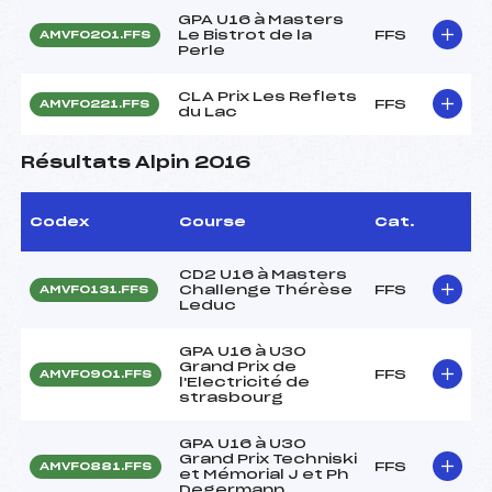
GPA U16 à Masters
Le Bistrot de la
FFS
AMVF0201.FFS
Perle
CLA Prix Les Reflets
FFS
AMVF0221.FFS
du Lac
Résultats Alpin 2016
Codex
Course
Cat.
CD2 U16 à Masters
Challenge Thérèse
FFS
AMVF0131.FFS
Leduc
GPA U16 à U30
Grand Prix de
FFS
AMVF0901.FFS
l'Electricité de
strasbourg
GPA U16 à U30
Grand Prix Techniski
FFS
AMVF0881.FFS
et Mémorial J et Ph
Degermann