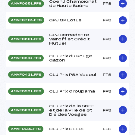
OpenJ Championat
FFS
AMVF0651.FFS
de Haute Saône
GPJ GP Lotus
FFS
AMVF0701.FFS
GPJ Bernadette
Valroff et Crédit
FFS
AMVF0621.FFS
Mutuel
CLJ Prix du Rouge
FFS
AMVF0531.FFS
Gazon
CLJ Prix PSA Vesoul
FFS
AMVF0431.FFS
CLJ Prix Groupama
FFS
AMVF0361.FFS
CLJ Prix de la SNEE
et de la Ville de St
FFS
AMVF0291.FFS
Dié des Vosges
CLJ Prix CEERI
FFS
AMVF0131.FFS