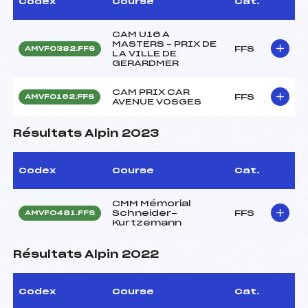
Codex
Course
Cat.
CAM U16 A
MASTERS – PRIX DE
FFS
AMVF0382.FFS
LA VILLE DE
GERARDMER
CAM PRIX CAR
FFS
AMVF0162.FFS
AVENUE VOSGES
Résultats Alpin 2023
Codex
Course
Cat.
CMM Mémorial
Schneider-
FFS
AMVF0481.FFS
Kurtzemann
Résultats Alpin 2022
Codex
Course
Cat.