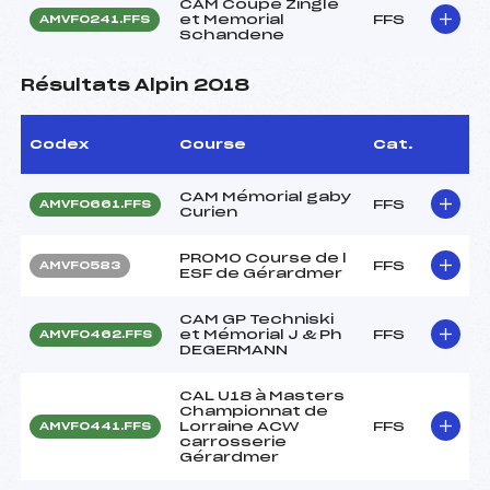
CAM Coupe Zingle
et Memorial
FFS
AMVF0241.FFS
Schandene
Résultats Alpin 2018
Codex
Course
Cat.
CAM Mémorial gaby
FFS
AMVF0661.FFS
Curien
PROMO Course de l
FFS
AMVF0583
ESF de Gérardmer
CAM GP Techniski
et Mémorial J & Ph
FFS
AMVF0462.FFS
DEGERMANN
CAL U18 à Masters
Championnat de
Lorraine ACW
FFS
AMVF0441.FFS
carrosserie
Gérardmer