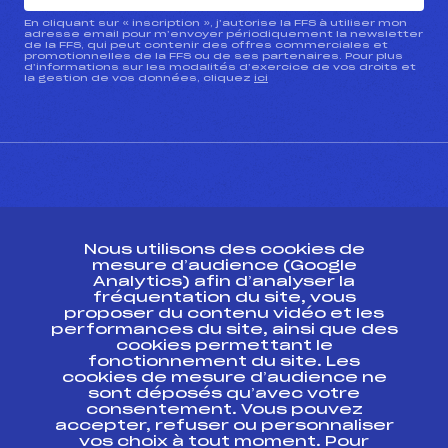
En cliquant sur « inscription », j’autorise la FFS à utiliser mon
adresse email pour m’envoyer périodiquement la newsletter
de la FFS, qui peut contenir des offres commerciales et
promotionnelles de la FFS ou de ses partenaires. Pour plus
d’informations sur les modalités d’exercice de vos droits et
la gestion de vos données, cliquez
ici
CONTACT
Nous utilisons des cookies de
ESPACE PRESSE
mesure d’audience (Google
Analytics) afin d’analyser la
fréquentation du site, vous
Ressources
proposer du contenu vidéo et les
performances du site, ainsi que des
Pass’Neige
cookies permettant le
Projet sportif fédéral
fonctionnement du site. Les
cookies de mesure d’audience ne
Projet de performance fédéral
sont déposés qu’avec votre
Antidopage
consentement. Vous pouvez
Pôle Développement, Formation, Suivi
accepter, refuser ou personnaliser
Scientifique
vos choix à tout moment. Pour