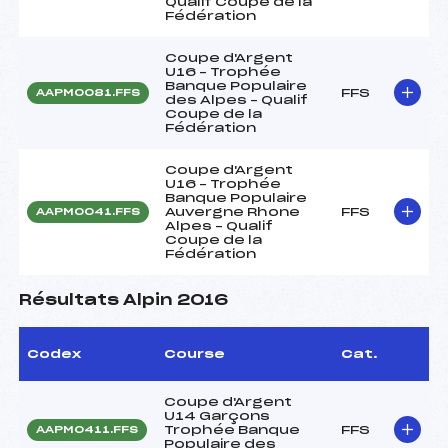
Qualif Coupe de la
Fédération
Coupe d'Argent
U16 – Trophée
Banque Populaire
FFS
AAPM0081.FFS
des Alpes – Qualif
Coupe de la
Fédération
Coupe d'Argent
U16 – Trophée
Banque Populaire
Auvergne Rhone
FFS
AAPM0041.FFS
Alpes – Qualif
Coupe de la
Fédération
Résultats Alpin 2016
Codex
Course
Cat.
Coupe d'Argent
U14 Garçons
Trophée Banque
FFS
AAPM0411.FFS
Populaire des