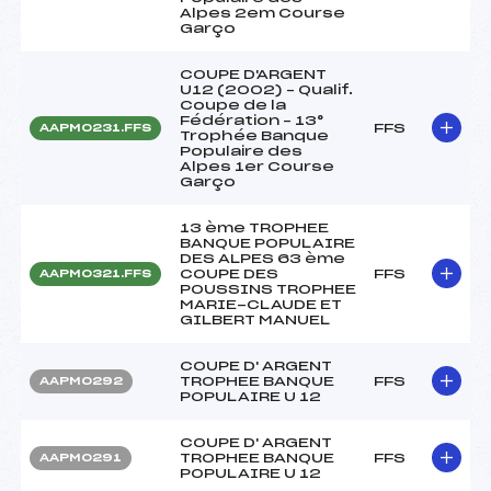
Alpes 2em Course
Garço
COUPE D'ARGENT
U12 (2002) – Qualif.
Coupe de la
Fédération – 13°
FFS
AAPM0231.FFS
Trophée Banque
Populaire des
Alpes 1er Course
Garço
13 ème TROPHEE
BANQUE POPULAIRE
DES ALPES 63 ème
COUPE DES
FFS
AAPM0321.FFS
POUSSINS TROPHEE
MARIE-CLAUDE ET
GILBERT MANUEL
COUPE D' ARGENT
TROPHEE BANQUE
FFS
AAPM0292
POPULAIRE U 12
COUPE D' ARGENT
TROPHEE BANQUE
FFS
AAPM0291
POPULAIRE U 12