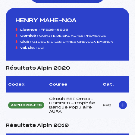
HENRY MAHE-NOA
foi(s) le ski
Licence :
FFS2645936
Comité :
COMITE DE SKI ALPES PROVENCE
Club :
01081 S.C LES ORRES CREVOUX EMBRUN
Val. Lic. :
Oui
Résultats Alpin 2020
Codex
Course
Cat.
Circuit ESF Orres-
HOMMES -Trophée
FFS
AAPM0231.FFS
Banque Populaire
AURA
Résultats Alpin 2019