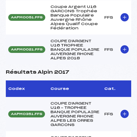
Coupe Argent U16
GARCONS Trophée
Banque Populaire
FFS
AAPM0051.FFS
Auvergne Rhône
Alpes Qualif Coupe
Fédération
COUPE D'ARGENT
U16 TROPHEE
BANQUE POPULAIRE
FFS
AAPM0021.FFS
AUVERGNE RHONE
ALPES 2018
Résultats Alpin 2017
Codex
Course
Cat.
COUPE D'ARGENT
U16 – TROPHEE
BANQUE POPULAIRE
FFS
AAPM0351.FFS
AUVERGNE RHONE
ALPES LES ORRES
GARCONS