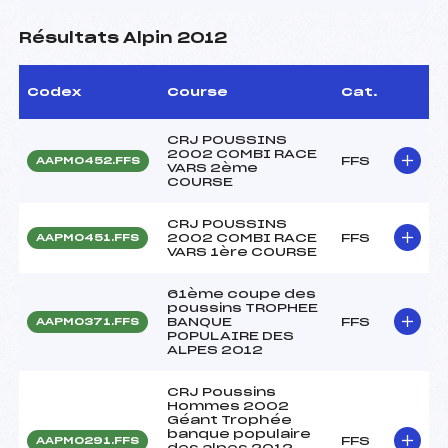
Résultats Alpin 2012
Codex
Course
Cat.
CRJ POUSSINS
2002 COMBI RACE
FFS
AAPM0452.FFS
VARS 2ème
COURSE
CRJ POUSSINS
2002 COMBI RACE
FFS
AAPM0451.FFS
VARS 1ère COURSE
61ème coupe des
poussins TROPHEE
BANQUE
FFS
AAPM0371.FFS
POPULAIRE DES
ALPES 2012
CRJ Poussins
Hommes 2002
Géant Trophée
banque populaire
FFS
AAPM0291.FFS
des alpes 2012