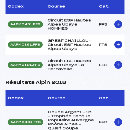
Codex
Course
Cat.
Circuit ESF Hautes
Alpes Ubaye
FFS
AAPM0451.FFS
HOMMES
GP ESF CHAILLOL –
Circuit ESF Hautes-
FFS
AAPM0161.FFS
Alpes Ubaye
Circuit ESF Hautes
Alpes Ubaye La
FFS
AAPM0101.FFS
Bartavelle
Résultats Alpin 2018
Codex
Course
Cat.
Coupe Argent U16
– Trophée Banque
Populaire Auvergne
FFS
AAPM0401.FFS
Rhône Alpes –
Qualif Coupe