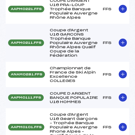
COUPE D'ARGENT
U16 PRA-LOUP
Trophée Banque
FFS
AAPM0221.FFS
Populaire Auvergne
Rhône Alpes
Coupe d'Argent
U16 GARCONS
Trophée Banque
Populaire Auvergne
FFS
AAPM0211.FFS
Rhône Alpes Qualif
Coupe de la
Fédération
Championnat de
France de Ski Alpin
FFS
ANAM0281.FFS
Excellence
COLLEGES
COUPE D ARGENT
BANQUE POPULAIRE
FFS
AAPM0111.FFS
U16 HOMMES
Coupe d'Argent
U16 Geant Garçons
– Trophée Banque
Populaire Auvergne
FFS
AAPM0101.FFS
Rhone Alpes –