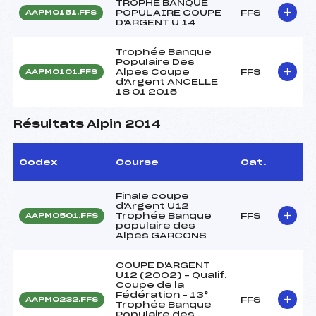
TROPHE BANQUE
POPULAIRE COUPE
FFS
AAPM0151.FFS
D'ARGENT U 14
Trophée Banque
Populaire Des
Alpes Coupe
FFS
AAPM0101.FFS
d'Argent ANCELLE
18 01 2015
Résultats Alpin 2014
Codex
Course
Cat.
Finale coupe
d'Argent U12
Trophée Banque
FFS
AAPM0501.FFS
populaire des
Alpes GARCONS
COUPE D'ARGENT
U12 (2002) – Qualif.
Coupe de la
Fédération – 13°
FFS
AAPM0232.FFS
Trophée Banque
Populaire des