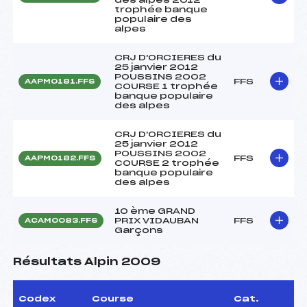
trophée banque
populaire des
alpes
CRJ D'ORCIERES du
25 janvier 2012
POUSSINS 2002
FFS
AAPM0181.FFS
COURSE 1 trophée
banque populaire
des alpes
CRJ D'ORCIERES du
25 janvier 2012
POUSSINS 2002
FFS
AAPM0182.FFS
COURSE 2 trophée
banque populaire
des alpes
10 ème GRAND
PRIX VIDAUBAN
FFS
ACAM0083.FFS
Garçons
Résultats Alpin 2009
Codex
Course
Cat.