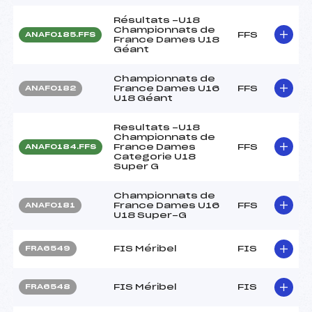
Résultats -U18
Championnats de
FFS
ANAF0185.FFS
France Dames U18
Géant
Championnats de
France Dames U16
FFS
ANAF0182
U18 Géant
Resultats -U18
Championnats de
France Dames
FFS
ANAF0184.FFS
Categorie U18
Super G
Championnats de
France Dames U16
FFS
ANAF0181
U18 Super-G
FIS Méribel
FIS
FRA6549
FIS Méribel
FIS
FRA6548