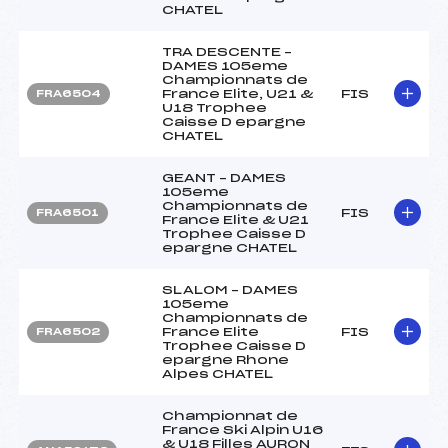
CHATEL
TRA DESCENTE –
DAMES 105eme
Championnats de
France Elite, U21 &
FIS
FRA6504
U18 Trophee
Caisse D epargne
CHATEL
GEANT – DAMES
105eme
Championnats de
FIS
FRA6501
France Elite & U21
Trophee Caisse D
epargne CHATEL
SLALOM – DAMES
105eme
Championnats de
France Elite
FIS
FRA6502
Trophee Caisse D
epargne Rhone
Alpes CHATEL
Championnat de
France Ski Alpin U16
& U18 Filles AURON