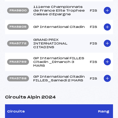
111eme Championnats
de France Elite Trophee
FIS
FRA5800
Caisse d Epargne
GP International Citadin
FIS
FRA5805
GRAND PRIX
INTERNATIONAL
FIS
FRA5772
CITADINS
GP International FILLES
Citadin _Dimanch 3
FIS
FRA5769
MARS
GP International Citadin
FIS
FRA5768
FILLES_Samedi 2 MARS
Circuits Alpin 2024
Circuits
Rang