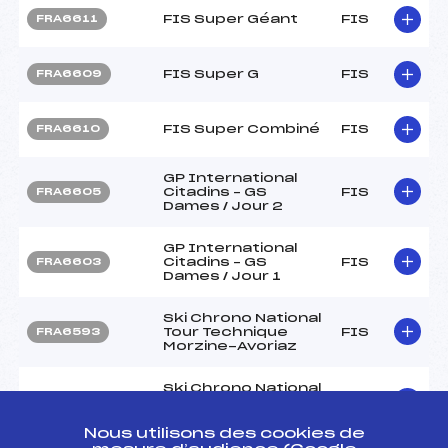
FIS Super Géant
FIS
FRA6611
FIS Super G
FIS
FRA6609
FIS Super Combiné
FIS
FRA6610
GP International
Citadins – GS
FIS
FRA6605
Dames / Jour 2
GP International
Citadins – GS
FIS
FRA6603
Dames / Jour 1
Ski Chrono National
Tour Technique
FIS
FRA6593
Morzine-Avoriaz
Ski Chrono National
Tour Technique
FIS
FRA6592
Morzine-Avoriaz
Nous utilisons des cookies de