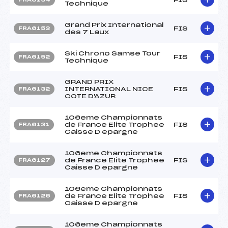
Technique
Grand Prix International
FIS
FRA6153
des 7 Laux
Ski Chrono Samse Tour
FIS
FRA6152
Technique
GRAND PRIX
INTERNATIONAL NICE
FIS
FRA6132
COTE D'AZUR
106eme Championnats
de France Elite Trophee
FIS
FRA6131
Caisse D epargne
106eme Championnats
de France Elite Trophee
FIS
FRA6127
Caisse D epargne
106eme Championnats
de France Elite Trophee
FIS
FRA6126
Caisse D epargne
106eme Championnats