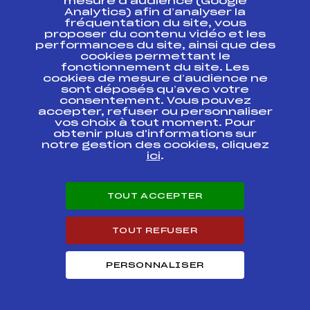
mesure d’audience (Google
GRAND PRIX DE
Analytics) afin d’analyser la
CHAILLOL CIRCUIT
FFS
AAPF0181.FFS
fréquentation du site, vous
ESF SLALOM DAMES
proposer du contenu vidéo et les
performances du site, ainsi que des
Ski Chrono National
cookies permettant le
Tour Technique
FIS
FRA6581
fonctionnement du site. Les
Gérardmer
cookies de mesure d’audience ne
sont déposés qu’avec votre
consentement. Vous pouvez
Ski Chrono National
accepter, refuser ou personnaliser
Tour Technique
FIS
FRA6580
vos choix à tout moment. Pour
Gerardmer
obtenir plus d'informations sur
notre gestion des cookies, cliquez
Ski Chrono National
ici
.
Tour Technique
FIS
FRA6579
Gérardmer
TOUT ACCEPTER
Ski Chrono National
Tour Technique Prix
FIS
FRA6578
de la ville
Gérardmer
TOUT REFUSER
Circuit ESF Hautes
PERSONNALISER
Alpes Ubaye –
Trophée Banque
FFS
AAPF0031.FFS
Populaire Auvergne
Rhône Alpes