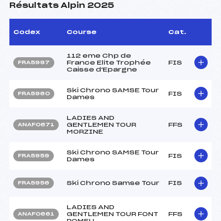
Résultats Alpin 2025
Codex
Course
Cat.
112 eme Chp de
France Elite Trophée
FIS
FRA5997
Caisse d'Epargne
Ski Chrono SAMSE Tour
FIS
FRA5960
Dames
LADIES AND
GENTLEMEN TOUR
FFS
ANAF0671
MORZINE
Ski Chrono SAMSE Tour
FIS
FRA5959
Dames
Ski Chrono Samse Tour
FIS
FRA5956
LADIES AND
GENTLEMEN TOUR FONT
FFS
ANAF0661
ROMEU