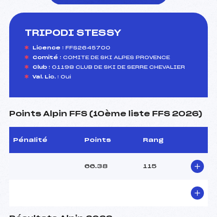
TRIPODI STESSY
foi(s) le ski
Licence :
FFS2645700
Comité :
COMITE DE SKI ALPES PROVENCE
Club :
01198 CLUB DE SKI DE SERRE CHEVALIER
Val. Lic. :
Oui
Points Alpin FFS (10ème liste FFS 2026)
Pénalité
Points
Rang
66.38
115