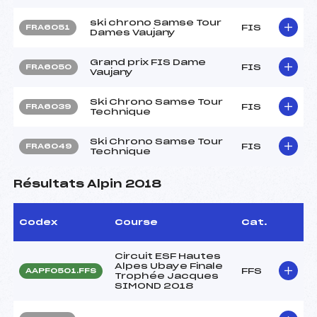
ski chrono Samse Tour
FIS
FRA6051
Dames Vaujany
Grand prix FIS Dame
FIS
FRA6050
Vaujany
Ski Chrono Samse Tour
FIS
FRA6039
Technique
Ski Chrono Samse Tour
FIS
FRA6049
Technique
Résultats Alpin 2018
Codex
Course
Cat.
Circuit ESF Hautes
Alpes Ubaye Finale
FFS
AAPF0501.FFS
Trophée Jacques
SIMOND 2018