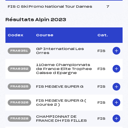
FIS C Ski Promo National Tour Dames
7
Résultats Alpin 2023
Codex
Course
Cat.
GP International Les
FIS
FRA6351
Orres
110eme Championnats
de France Elite Trophee
FIS
FRA6352
Caisse d Epargne
FIS MEGEVE SUPER G
FIS
FRA6325
FIS MEGEVE SUPER G (
FIS
FRA6326
course 2 )
CHAMPIONNAT DE
FIS
FRA6328
FRANCE DH FIS FILLES