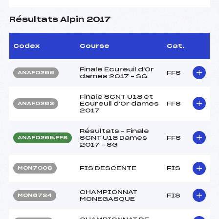
Résultats Alpin 2017
Codex
Course
Cat.
Finale Ecureuil d'Or
FFS
ANAF0266
dames 2017 – SG
Finale SCNT U18 et
Ecureuil d'Or dames
FFS
ANAF0263
2017
Résultats – Finale
SCNT U18 Dames
FFS
ANAF0265.FFS
2017 – SG
FIS DESCENTE
FIS
MON7008
CHAMPIONNAT
FIS
MON6724
MONEGASQUE