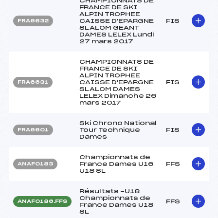
CHAMPIONNATS DE
FRANCE DE SKI
ALPIN TROPHEE
CAISSE D'EPARGNE
FIS
FRA6632
SLALOM GEANT
DAMES LELEX Lundi
27 mars 2017
CHAMPIONNATS DE
FRANCE DE SKI
ALPIN TROPHEE
CAISSE D'EPARGNE
FIS
FRA6631
SLALOM DAMES
LELEX Dimanche 26
mars 2017
Ski Chrono National
Tour Technique
FIS
FRA6601
Dames
Championnats de
France Dames U16
FFS
ANAF0183
U18 SL
Résultats -U18
Championnats de
FFS
ANAF0186.FFS
France Dames U18
SL