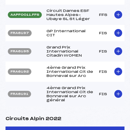
Circuit Dames ESF
Hautes Alpes-
FFS
AAPF0011.FFS
Ubaye SL St Léger
GP International
FIS
FRA6197
CIT
Grand Prix
International
FIS
FRA6195
Citadin WOMEN
4ème Grand Prix
International Cit de
FIS
FRA6192
Bonneval sur Arc
4ème Grand Prix
International Cit de
FIS
FRA6191
Bonneval sur Arc
général
Circuits Alpin 2022