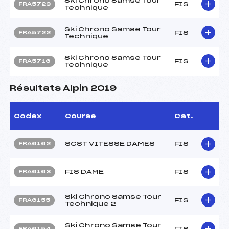
Ski Chrono Samse Tour
FIS
FRA5723
Technique
Ski Chrono Samse Tour
FIS
FRA5722
Technique
Ski Chrono Samse Tour
FIS
FRA5716
Technique
Résultats Alpin 2019
Codex
Course
Cat.
SCST VITESSE DAMES
FIS
FRA6162
FIS DAME
FIS
FRA6163
Ski Chrono Samse Tour
FIS
FRA6155
Technique 2
Ski Chrono Samse Tour
FIS
FRA6154