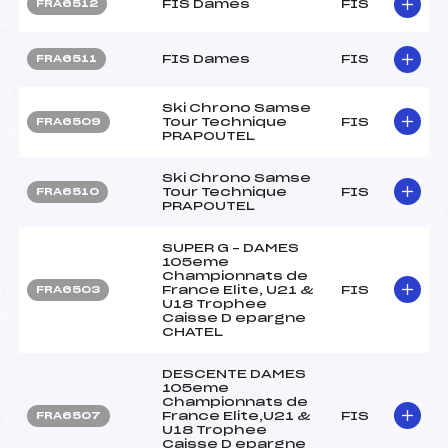
FIS Dames
FIS
FRA6512
FIS Dames
FIS
FRA6511
Ski Chrono Samse
Tour Technique
FIS
FRA6509
PRAPOUTEL
Ski Chrono Samse
Tour Technique
FIS
FRA6510
PRAPOUTEL
SUPER G – DAMES
105eme
Championnats de
France Elite, U21 &
FIS
FRA6503
U18 Trophee
Caisse D epargne
CHATEL
DESCENTE DAMES
105eme
Championnats de
France Elite,U21 &
FIS
FRA6507
U18 Trophee
Caisse D epargne