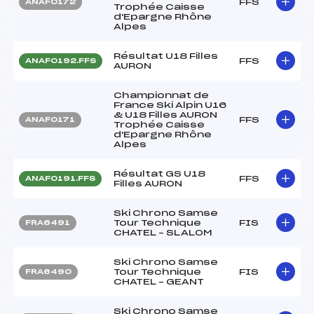
FFS
ANAF0172
Trophée Caisse
d'Epargne Rhône
Alpes
Résultat U18 Filles
FFS
ANAF0192.FFS
AURON
Championnat de
France Ski Alpin U16
& U18 Filles AURON
FFS
ANAF0171
Trophée Caisse
d'Epargne Rhône
Alpes
Résultat GS U18
FFS
ANAF0191.FFS
Filles AURON
Ski Chrono Samse
Tour Technique
FIS
FRA6491
CHATEL – SLALOM
Ski Chrono Samse
Tour Technique
FIS
FRA6490
CHATEL – GEANT
Ski Chrono Samse