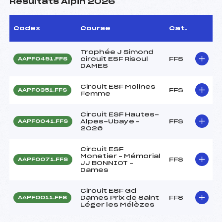
Résultats Alpin 2026
Codex
Course
Cat.
Trophée J Simond
circuit ESF Risoul
FFS
AAPF0451.FFS
DAMES
Circuit ESF Molines
FFS
AAPF0351.FFS
Femme
Circuit ESF Hautes-
Alpes-Ubaye –
FFS
AAPF0041.FFS
2026
Circuit ESF
Monetier – Mémorial
FFS
AAPF0071.FFS
JJ BONNIOT –
Dames
Circuit ESF Gd
Dames Prix de Saint
FFS
AAPF0011.FFS
Léger les Mélèzes