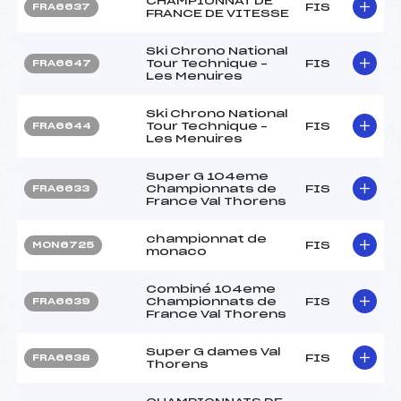
CHAMPIONNAT DE
FIS
FRA6637
FRANCE DE VITESSE
Ski Chrono National
Tour Technique –
FIS
FRA6647
Les Menuires
Ski Chrono National
Tour Technique –
FIS
FRA6644
Les Menuires
Super G 104eme
Championnats de
FIS
FRA6633
France Val Thorens
championnat de
FIS
MON6725
monaco
Combiné 104eme
Championnats de
FIS
FRA6639
France Val Thorens
Super G dames Val
FIS
FRA6638
Thorens