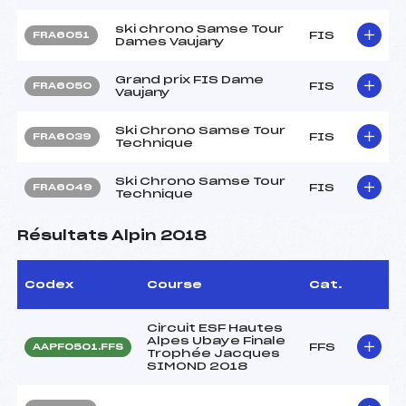
ski chrono Samse Tour
FIS
FRA6051
Dames Vaujany
Grand prix FIS Dame
FIS
FRA6050
Vaujany
Ski Chrono Samse Tour
FIS
FRA6039
Technique
Ski Chrono Samse Tour
FIS
FRA6049
Technique
Résultats Alpin 2018
Codex
Course
Cat.
Circuit ESF Hautes
Alpes Ubaye Finale
FFS
AAPF0501.FFS
Trophée Jacques
SIMOND 2018