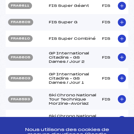
FIS Super Géant
FIS
FRA6611
FIS Super G
FIS
FRA6609
FIS Super Combiné
FIS
FRA6610
GP International
Citadins – GS
FIS
FRA6605
Dames / Jour 2
GP International
Citadins – GS
FIS
FRA6603
Dames / Jour 1
Ski Chrono National
Tour Technique
FIS
FRA6593
Morzine-Avoriaz
Ski Chrono National
Tour Technique
FIS
FRA6592
Morzine-Avoriaz
Nous utilisons des cookies de