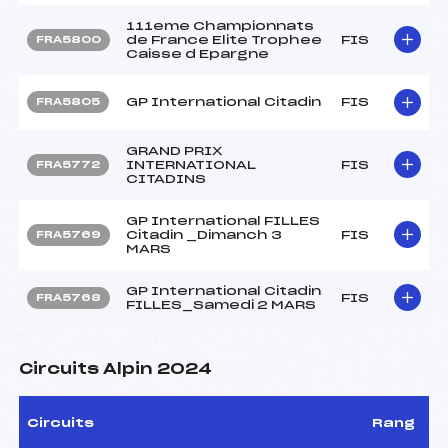
111eme Championnats
de France Elite Trophee
FIS
FRA5800
Caisse d Epargne
GP International Citadin
FIS
FRA5805
GRAND PRIX
INTERNATIONAL
FIS
FRA5772
CITADINS
GP International FILLES
Citadin _Dimanch 3
FIS
FRA5769
MARS
GP International Citadin
FIS
FRA5768
FILLES_Samedi 2 MARS
Circuits Alpin 2024
Circuits
Rang