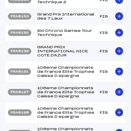
Technique 2
Grand Prix International
FIS
FRA6153
des 7 Laux
Ski Chrono Samse Tour
FIS
FRA6152
Technique
GRAND PRIX
INTERNATIONAL NICE
FIS
FRA6132
COTE D'AZUR
106eme Championnats
de France Elite Trophee
FIS
FRA6131
Caisse D epargne
106eme Championnats
de France Elite Trophee
FIS
FRA6127
Caisse D epargne
106eme Championnats
de France Elite Trophee
FIS
FRA6126
Caisse D epargne
106eme Championnats