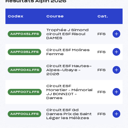
Résultats Alpin 2026
Codex
Course
Cat.
Trophée J Simond
circuit ESF Risoul
FFS
AAPF0451.FFS
DAMES
Circuit ESF Molines
FFS
AAPF0351.FFS
Femme
Circuit ESF Hautes-
Alpes-Ubaye –
FFS
AAPF0041.FFS
2026
Circuit ESF
Monetier – Mémorial
FFS
AAPF0071.FFS
JJ BONNIOT –
Dames
Circuit ESF Gd
Dames Prix de Saint
FFS
AAPF0011.FFS
Léger les Mélèzes