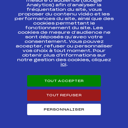
mesure d’audience (Google
GRAND PRIX DE
Analytics) afin d’analyser la
CHAILLOL CIRCUIT
FFS
AAPF0181.FFS
fréquentation du site, vous
ESF SLALOM DAMES
proposer du contenu vidéo et les
performances du site, ainsi que des
Ski Chrono National
cookies permettant le
Tour Technique
FIS
FRA6581
fonctionnement du site. Les
Gérardmer
cookies de mesure d’audience ne
sont déposés qu’avec votre
consentement. Vous pouvez
Ski Chrono National
accepter, refuser ou personnaliser
Tour Technique
FIS
FRA6580
vos choix à tout moment. Pour
Gerardmer
obtenir plus d'informations sur
notre gestion des cookies, cliquez
Ski Chrono National
ici
.
Tour Technique
FIS
FRA6579
Gérardmer
TOUT ACCEPTER
Ski Chrono National
Tour Technique Prix
FIS
FRA6578
de la ville
Gérardmer
TOUT REFUSER
Circuit ESF Hautes
PERSONNALISER
Alpes Ubaye –
Trophée Banque
FFS
AAPF0031.FFS
Populaire Auvergne
Rhône Alpes