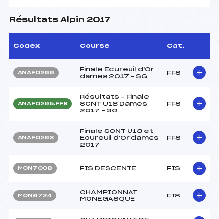
Résultats Alpin 2017
Codex
Course
Cat.
Finale Ecureuil d'Or
FFS
ANAF0266
dames 2017 – SG
Résultats – Finale
SCNT U18 Dames
FFS
ANAF0265.FFS
2017 – SG
Finale SCNT U18 et
Ecureuil d'Or dames
FFS
ANAF0263
2017
FIS DESCENTE
FIS
MON7008
CHAMPIONNAT
FIS
MON6724
MONEGASQUE