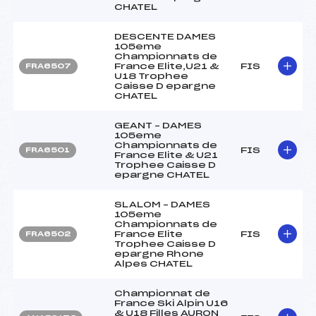
CHATEL
DESCENTE DAMES
105eme
Championnats de
France Elite,U21 &
FIS
FRA6507
U18 Trophee
Caisse D epargne
CHATEL
GEANT – DAMES
105eme
Championnats de
FIS
FRA6501
France Elite & U21
Trophee Caisse D
epargne CHATEL
SLALOM – DAMES
105eme
Championnats de
France Elite
FIS
FRA6502
Trophee Caisse D
epargne Rhone
Alpes CHATEL
Championnat de
France Ski Alpin U16
& U18 Filles AURON