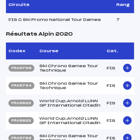
Circuits
Rang
FIS C Ski Promo National Tour Dames
7
Résultats Alpin 2020
Codex
Course
Cat.
Ski Chrono Samse Tour
FIS
FRA5796
Technique
Ski Chrono Samse Tour
FIS
FRA5794
Technique
World Cup.Arnold LUNN
FIS
FRA5823
GP International Citadin
World Cup.Arnold LUNN
FIS
FRA5822
GP International Citadin
Ski Chrono Samse Tour
FIS
FRA5782