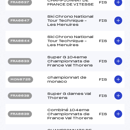
CHAMPIONNAT DE
FIS
FRA6637
FRANCE DE VITESSE
Ski Chrono National
Tour Technique –
FIS
FRA6647
Les Menuires
Ski Chrono National
Tour Technique –
FIS
FRA6644
Les Menuires
Super G 104eme
Championnats de
FIS
FRA6633
France Val Thorens
championnat de
FIS
MON6725
monaco
Super G dames Val
FIS
FRA6638
Thorens
Combiné 104eme
Championnats de
FIS
FRA6639
France Val Thorens