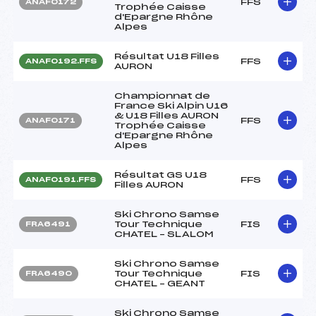
FFS
ANAF0172
Trophée Caisse
d'Epargne Rhône
Alpes
Résultat U18 Filles
FFS
ANAF0192.FFS
AURON
Championnat de
France Ski Alpin U16
& U18 Filles AURON
FFS
ANAF0171
Trophée Caisse
d'Epargne Rhône
Alpes
Résultat GS U18
FFS
ANAF0191.FFS
Filles AURON
Ski Chrono Samse
Tour Technique
FIS
FRA6491
CHATEL – SLALOM
Ski Chrono Samse
Tour Technique
FIS
FRA6490
CHATEL – GEANT
Ski Chrono Samse