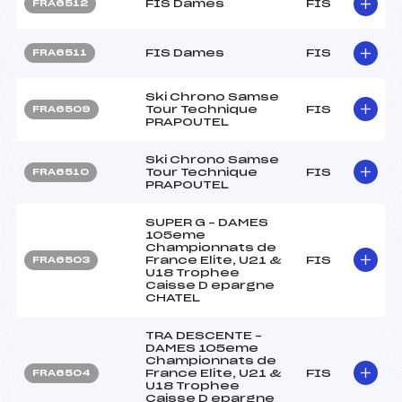
FIS Dames
FIS
FRA6512
FIS Dames
FIS
FRA6511
Ski Chrono Samse
Tour Technique
FIS
FRA6509
PRAPOUTEL
Ski Chrono Samse
Tour Technique
FIS
FRA6510
PRAPOUTEL
SUPER G – DAMES
105eme
Championnats de
France Elite, U21 &
FIS
FRA6503
U18 Trophee
Caisse D epargne
CHATEL
TRA DESCENTE –
DAMES 105eme
Championnats de
France Elite, U21 &
FIS
FRA6504
U18 Trophee
Caisse D epargne