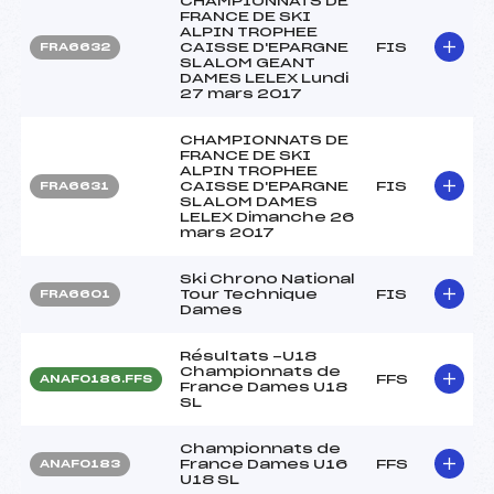
CHAMPIONNATS DE
FRANCE DE SKI
ALPIN TROPHEE
CAISSE D'EPARGNE
FIS
FRA6632
SLALOM GEANT
DAMES LELEX Lundi
27 mars 2017
CHAMPIONNATS DE
FRANCE DE SKI
ALPIN TROPHEE
CAISSE D'EPARGNE
FIS
FRA6631
SLALOM DAMES
LELEX Dimanche 26
mars 2017
Ski Chrono National
Tour Technique
FIS
FRA6601
Dames
Résultats -U18
Championnats de
FFS
ANAF0186.FFS
France Dames U18
SL
Championnats de
France Dames U16
FFS
ANAF0183
U18 SL