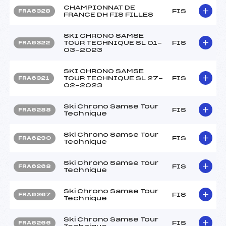
CHAMPIONNAT DE
FIS
FRA6328
FRANCE DH FIS FILLES
SKI CHRONO SAMSE
TOUR TECHNIQUE SL 01-
FIS
FRA6322
03-2023
SKI CHRONO SAMSE
TOUR TECHNIQUE SL 27-
FIS
FRA6321
02-2023
Ski Chrono Samse Tour
FIS
FRA6288
Technique
Ski Chrono Samse Tour
FIS
FRA6290
Technique
Ski Chrono Samse Tour
FIS
FRA6268
Technique
Ski Chrono Samse Tour
FIS
FRA6267
Technique
Ski Chrono Samse Tour
FIS
FRA6266