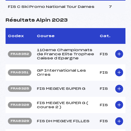
FIS C Ski Promo National Tour Dames
7
Résultats Alpin 2023
Codex
Course
Cat.
110eme Championnats
de France Elite Trophee
FIS
FRA6352
Caisse d Epargne
GP International Les
FIS
FRA6351
Orres
FIS MEGEVE SUPER G
FIS
FRA6325
FIS MEGEVE SUPER G (
FIS
FRA6326
course 2 )
FIS DH MEGEVE FILLES
FIS
FRA6329