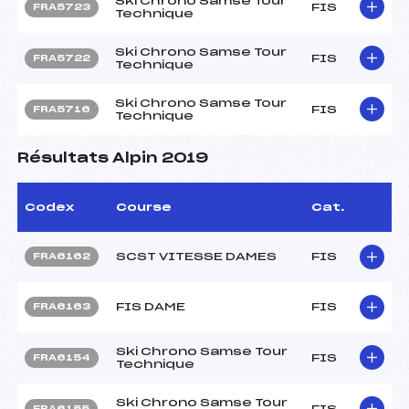
Ski Chrono Samse Tour
FIS
FRA5723
Technique
Ski Chrono Samse Tour
FIS
FRA5722
Technique
Ski Chrono Samse Tour
FIS
FRA5716
Technique
Résultats Alpin 2019
Codex
Course
Cat.
SCST VITESSE DAMES
FIS
FRA6162
FIS DAME
FIS
FRA6163
Ski Chrono Samse Tour
FIS
FRA6154
Technique
Ski Chrono Samse Tour
FIS
FRA6155