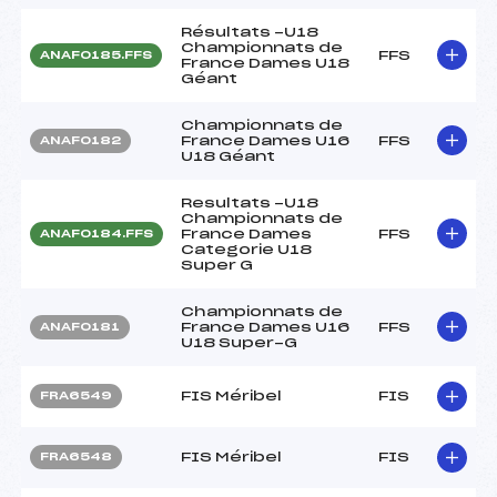
Résultats -U18
Championnats de
FFS
ANAF0185.FFS
France Dames U18
Géant
Championnats de
France Dames U16
FFS
ANAF0182
U18 Géant
Resultats -U18
Championnats de
France Dames
FFS
ANAF0184.FFS
Categorie U18
Super G
Championnats de
France Dames U16
FFS
ANAF0181
U18 Super-G
FIS Méribel
FIS
FRA6549
FIS Méribel
FIS
FRA6548