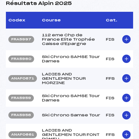
Résultats Alpin 2025
Codex
Course
Cat.
112 eme Chp de
France Elite Trophée
FIS
FRA5997
Caisse d'Epargne
Ski Chrono SAMSE Tour
FIS
FRA5960
Dames
LADIES AND
GENTLEMEN TOUR
FFS
ANAF0671
MORZINE
Ski Chrono SAMSE Tour
FIS
FRA5959
Dames
Ski Chrono Samse Tour
FIS
FRA5956
LADIES AND
GENTLEMEN TOUR FONT
FFS
ANAF0661
ROMEU