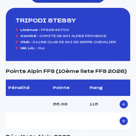
TRIPODI STESSY
foi(s) le ski
Licence :
FFS2645700
Comité :
COMITE DE SKI ALPES PROVENCE
Club :
01198 CLUB DE SKI DE SERRE CHEVALIER
Val. Lic. :
Oui
Points Alpin FFS (10ème liste FFS 2026)
Pénalité
Points
Rang
66.38
115