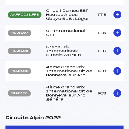
Circuit Dames ESF
Hautes Alpes-
FFS
AAPF0011.FFS
Ubaye SL St Léger
GP International
FIS
FRA6197
CIT
Grand Prix
International
FIS
FRA6195
Citadin WOMEN
4ème Grand Prix
International Cit de
FIS
FRA6192
Bonneval sur Arc
4ème Grand Prix
International Cit de
FIS
FRA6191
Bonneval sur Arc
général
Circuits Alpin 2022