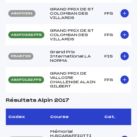
GRAND PRIX DE ST
COLOMBAN DES
FFS
ASAF0331
VILLARDS
GRAND PRIX DE ST
COLOMBAN DES
FFS
ASAF0332.FFS
VILLARDS
Grand Prix
International LA
FIS
FRA6733
NORMA
GRAND PRIX DE
VALLOIRE
FFS
ASAF0122.FFS
CHALLENGE ALAIN
GILBERT
Résultats Alpin 2017
Codex
Course
Cat.
Mémorial
H.SCARAFFIOTTI