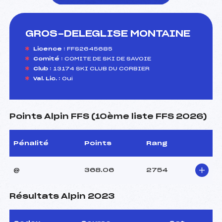
GROS-DELEGLISE MONTAINE
foi(s) le ski
Licence :
FFS2645685
Comité :
COMITE DE SKI DE SAVOIE
Club :
13174 SKI CLUB DU CORBIER
Val. Lic. :
Oui
Points Alpin FFS (10ème liste FFS 2026)
Pénalité
Points
Rang
@
368.06
2754
Résultats Alpin 2023