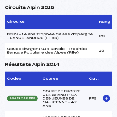
Circuits Alpin 2015
Circuits
Rang
BEN'J -14 ans Trophee Caisse d'Epargne
29
– LANGE-ANDROS (Filles)
Coupe d'Argent U14 Savoie – Trophée
19
Banque Populaire des Alpes (Fille)
Résultats Alpin 2014
Codex
Course
Cat.
COUPE DE BRONZE
U14 GRAND PRIX
DES JEUNES DE
FFS
ASAF1022.FFS
MAURIENNE – 47
ANS –
COUPE DE BRONZE