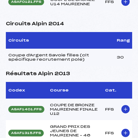
FFS
ASAF0121.FFS
U14 MAURIENNE
Circuits Alpin 2014
Circuits
Rang
Coupe d'Argent Savoie filles (clt
30
spécifique recrutement pole)
Résultats Alpin 2013
Codex
Course
Cat.
COUPE DE BRONZE
MAURIENNE FINALE
FFS
ASAF1401.FFS
U12
GRAND PRIX DES
JEUNES DE
FFS
ASAF1315.FFS
MAURIENNE – 46