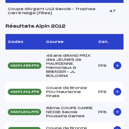
Coupe d'Argent U12 Savoie – Trophee
47
Carré Neige (Filles)
Résultats Alpin 2012
Codex
Course
Cat.
45 ans GRAND PRIX
des JEUNES de
MAURIENNE
FFS
ASAF1455.FFS
Mémoriaux G
BRENIER – JL
BOLOGNA
Coupe de Bronze
POU Maurienne
FFS
ASAF1401.FFS
Finale
6ème COUPE CARRE
NEIGE Savoie
FFS
ASAF1201.FFS
Poussins Dames
Coupe de Bronze