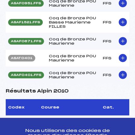
Coq de Bronze POU
FFS
ASAF0951.FFS
Maurienne
Coq de Bronze POU
Basse Maurienne
FFS
ASAF1521.FFS
FILLES
Coq de Bronze POU
FFS
ASAF0671.FFS
Maurienne
Coq de Bronze POU
FFS
ASAT0401
Maurienne
Coq de Bronze POU
FFS
ASAF0401.FFS
Maurienne
Résultats Alpin 2010
Codex
Course
Cat.
JB CUP
FFS
ASAT1512
Nous utilisons des cookies de