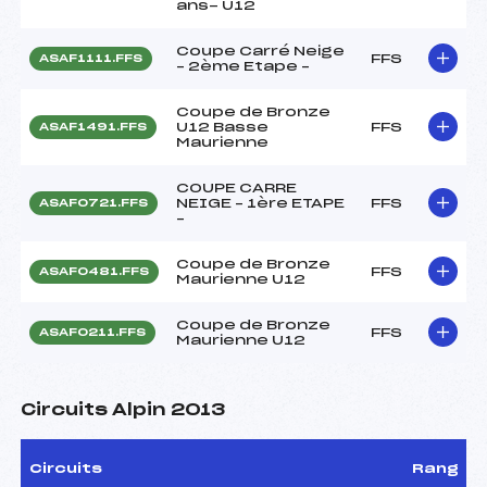
ans- U12
Coupe Carré Neige
FFS
ASAF1111.FFS
– 2ème Etape –
Coupe de Bronze
U12 Basse
FFS
ASAF1491.FFS
Maurienne
COUPE CARRE
NEIGE – 1ère ETAPE
FFS
ASAF0721.FFS
–
Coupe de Bronze
FFS
ASAF0481.FFS
Maurienne U12
Coupe de Bronze
FFS
ASAF0211.FFS
Maurienne U12
Circuits Alpin 2013
Circuits
Rang