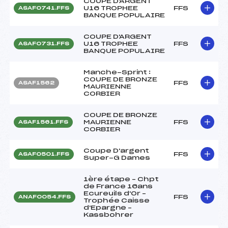
COUPE D'ARGENT
U16 TROPHEE
FFS
ASAF0741.FFS
BANQUE POPULAIRE
COUPE D'ARGENT
U16 TROPHEE
FFS
ASAF0731.FFS
BANQUE POPULAIRE
Manche-Sprint :
COUPE DE BRONZE
FFS
ASAF1562
MAURIENNE
CORBIER
COUPE DE BRONZE
MAURIENNE
FFS
ASAF1561.FFS
CORBIER
Coupe D'argent
FFS
ASAF0501.FFS
Super-G Dames
1ère étape – Chpt
de France 16ans
Ecureuils d'Or –
FFS
ANAF0054.FFS
Trophée Caisse
d'Epargne –
Kassbohrer