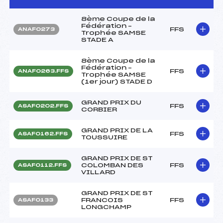
8ème Coupe de la
Fédération –
FFS
ANAF0273
Trophée SAMSE
STADE A
8ème Coupe de la
Fédération –
FFS
ANAF0263.FFS
Trophée SAMSE
(1er jour) STADE D
GRAND PRIX DU
FFS
ASAF0202.FFS
CORBIER
GRAND PRIX DE LA
FFS
ASAF0162.FFS
TOUSSUIRE
GRAND PRIX DE ST
COLOMBAN DES
FFS
ASAF0112.FFS
VILLARD
GRAND PRIX DE ST
FRANCOIS
FFS
ASAF0133
LONGCHAMP