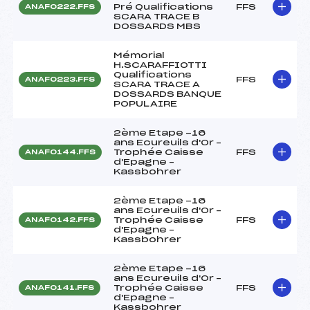
Pré Qualifications
FFS
ANAF0222.FFS
SCARA TRACE B
DOSSARDS MBS
Mémorial
H.SCARAFFIOTTI
Qualifications
FFS
ANAF0223.FFS
SCARA TRACE A
DOSSARDS BANQUE
POPULAIRE
2ème Etape -16
ans Ecureuils d'Or –
Trophée Caisse
FFS
ANAF0144.FFS
d'Epagne –
Kassbohrer
2ème Etape -16
ans Ecureuils d'Or –
Trophée Caisse
FFS
ANAF0142.FFS
d'Epagne –
Kassbohrer
2ème Etape -16
ans Ecureuils d'Or –
Trophée Caisse
FFS
ANAF0141.FFS
d'Epagne –
Kassbohrer