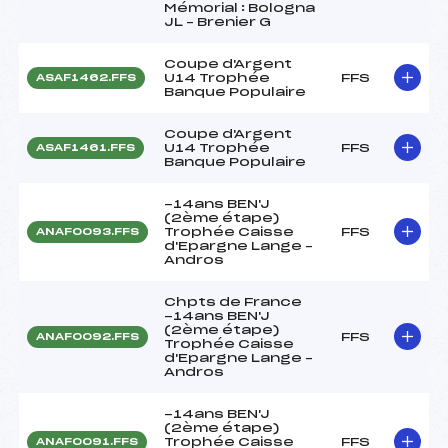
Mémorial : Bologna
JL – Brenier G
Coupe d'Argent
U14 Trophée
FFS
ASAF1462.FFS
Banque Populaire
Coupe d'Argent
U14 Trophée
FFS
ASAF1461.FFS
Banque Populaire
-14ans BEN'J
(2ème étape)
Trophée Caisse
FFS
ANAF0093.FFS
d'Epargne Lange –
Andros
Chpts de France
-14ans BEN'J
(2ème étape)
FFS
ANAF0092.FFS
Trophée Caisse
d'Epargne Lange –
Andros
-14ans BEN'J
(2ème étape)
Trophée Caisse
FFS
ANAF0091.FFS