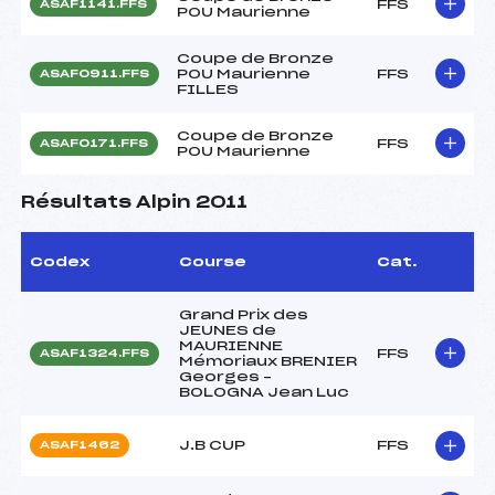
FFS
ASAF1141.FFS
POU Maurienne
Coupe de Bronze
POU Maurienne
FFS
ASAF0911.FFS
FILLES
Coupe de Bronze
FFS
ASAF0171.FFS
POU Maurienne
Résultats Alpin 2011
Codex
Course
Cat.
Grand Prix des
JEUNES de
MAURIENNE
FFS
ASAF1324.FFS
Mémoriaux BRENIER
Georges –
BOLOGNA Jean Luc
J.B CUP
FFS
ASAF1462