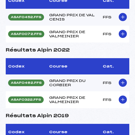
Codex
Course
Cat.
GRAND PRIX DE VAL
FFS
ASAF0452.FFS
CENIS
GRAND PRIX DE
FFS
ASAF0072.FFS
VALMEINIER
Résultats Alpin 2022
Codex
Course
Cat.
GRAND PRIX DU
FFS
ASAF0462.FFS
CORBIER
GRAND PRIX DE
FFS
ASAF0322.FFS
VALMEINIER
Résultats Alpin 2019
Codex
Course
Cat.