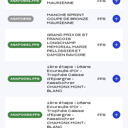
FFS
ASAF0851.FFS
MAURIENNE
MANCHE SPRINT
COUPE DE BRONZE
FFS
ASAF0852
MAURIENNE
GRAND PRIX DE ST
FRANCOIS
LONGCHAMP
FFS
ASAF0861.FFS
MEMORIAL MARIE
PELLISSIER ET
DAMIEN RAVOIRE
1ère étape -16ans
Ecureuils d'Or –
Trophée Caisse
d'Epargne –
FFS
ANAF0091.FFS
Kassbohrer
CHAMONX MONT-
BLANC
1ère étape -16ans
Ecureuils d'Or –
Trophée Caisse
d'Epargne –
FFS
ANAF0092.FFS
Kassbohrer
CHAMONX MONT-
BLANC