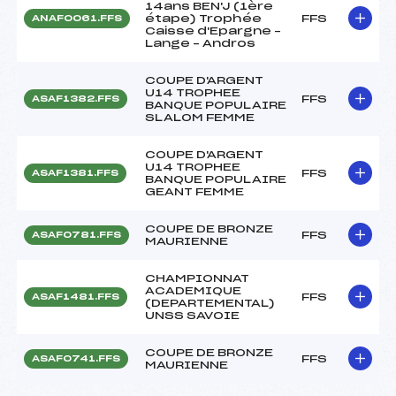
14ans BEN'J (1ère
étape) Trophée
FFS
ANAF0061.FFS
Caisse d'Epargne –
Lange – Andros
COUPE D'ARGENT
U14 TROPHEE
FFS
ASAF1382.FFS
BANQUE POPULAIRE
SLALOM FEMME
COUPE D'ARGENT
U14 TROPHEE
FFS
ASAF1381.FFS
BANQUE POPULAIRE
GEANT FEMME
COUPE DE BRONZE
FFS
ASAF0781.FFS
MAURIENNE
CHAMPIONNAT
ACADEMIQUE
FFS
ASAF1481.FFS
(DEPARTEMENTAL)
UNSS SAVOIE
COUPE DE BRONZE
FFS
ASAF0741.FFS
MAURIENNE