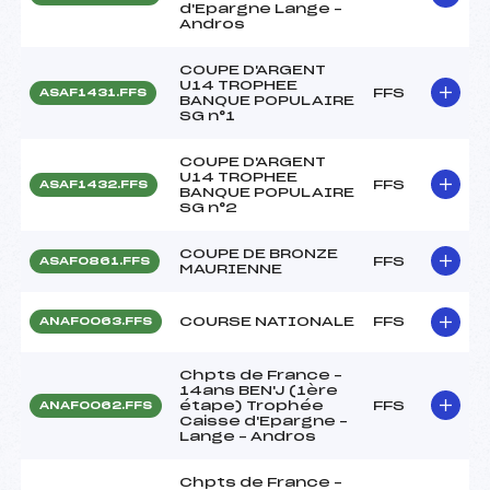
d'Epargne Lange –
Andros
COUPE D'ARGENT
U14 TROPHEE
FFS
ASAF1431.FFS
BANQUE POPULAIRE
SG n°1
COUPE D'ARGENT
U14 TROPHEE
FFS
ASAF1432.FFS
BANQUE POPULAIRE
SG n°2
COUPE DE BRONZE
FFS
ASAF0861.FFS
MAURIENNE
COURSE NATIONALE
FFS
ANAF0063.FFS
Chpts de France –
14ans BEN'J (1ère
étape) Trophée
FFS
ANAF0062.FFS
Caisse d'Epargne –
Lange – Andros
Chpts de France –