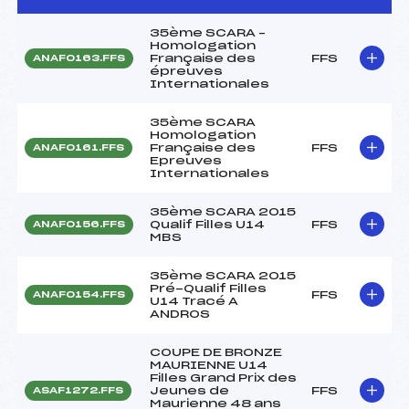
35ème SCARA –
Homologation
Française des
FFS
ANAF0163.FFS
épreuves
Internationales
35ème SCARA
Homologation
Française des
FFS
ANAF0161.FFS
Epreuves
Internationales
35ème SCARA 2015
Qualif Filles U14
FFS
ANAF0156.FFS
MBS
35ème SCARA 2015
Pré-Qualif Filles
FFS
ANAF0154.FFS
U14 Tracé A
ANDROS
COUPE DE BRONZE
MAURIENNE U14
Filles Grand Prix des
Jeunes de
FFS
ASAF1272.FFS
Maurienne 48 ans