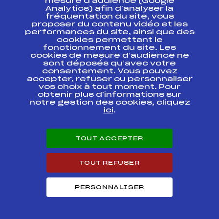
mesure d’audience (Google
Micro Pouss Maurienne
Analytics) afin d’analyser la
FFS
ASAT1471
+ Hte Maurienne Finale
fréquentation du site, vous
proposer du contenu vidéo et les
performances du site, ainsi que des
XXIVème MILLE PATTES
FFS
AAPF8889
2001 Filles
cookies permettant le
fonctionnement du site. Les
cookies de mesure d’audience ne
KARAMEL CUP
FFS
sont déposés qu’avec votre
ASAT1201
consentement. Vous pouvez
accepter, refuser ou personnaliser
vos choix à tout moment. Pour
Micro Pouss Basse
FFS
ASAT1141
Maurienne
obtenir plus d'informations sur
notre gestion des cookies, cliquez
ici
.
Micro Pouss Basse
FFS
ASAT0561
Maurienne
TOUT ACCEPTER
Micro Pouss Maurienne
FFS
ASAT0311
TOUT REFUSER
Résultats Alpin 2009
PERSONNALISER
Codex
Course
Cat.