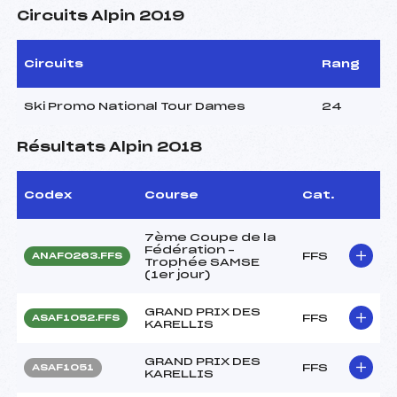
Circuits Alpin 2019
Circuits
Rang
Ski Promo National Tour Dames
24
Résultats Alpin 2018
Codex
Course
Cat.
7ème Coupe de la
Fédération –
FFS
ANAF0263.FFS
Trophée SAMSE
(1er jour)
GRAND PRIX DES
FFS
ASAF1052.FFS
KARELLIS
GRAND PRIX DES
FFS
ASAF1051
KARELLIS