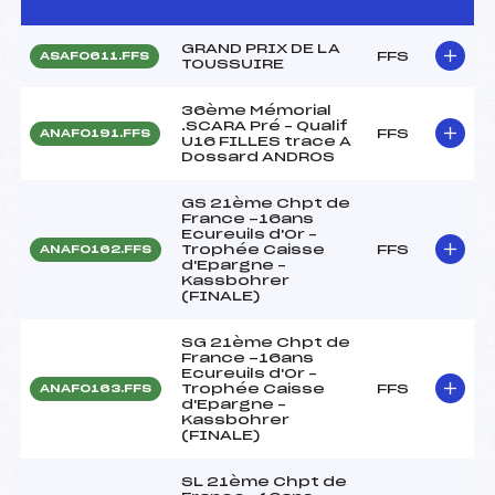
GRAND PRIX DE LA
FFS
ASAF0611.FFS
TOUSSUIRE
36ème Mémorial
.SCARA Pré – Qualif
FFS
ANAF0191.FFS
U16 FILLES trace A
Dossard ANDROS
GS 21ème Chpt de
France -16ans
Ecureuils d'Or –
Trophée Caisse
FFS
ANAF0162.FFS
d'Epargne –
Kassbohrer
(FINALE)
SG 21ème Chpt de
France -16ans
Ecureuils d'Or –
Trophée Caisse
FFS
ANAF0163.FFS
d'Epargne –
Kassbohrer
(FINALE)
SL 21ème Chpt de