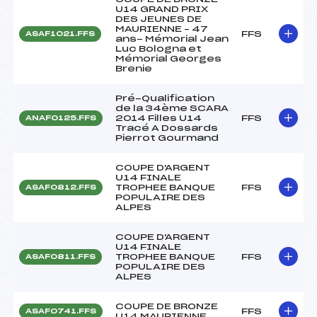
U14 GRAND PRIX
DES JEUNES DE
MAURIENNE – 47
FFS
ASAF1021.FFS
ans- Mémorial Jean
Luc Bologna et
Mémorial Georges
Brenie
Pré-Qualification
de la 34ème SCARA
2014 Filles U14
FFS
ANAF0125.FFS
Tracé A Dossards
Pierrot Gourmand
COUPE D'ARGENT
U14 FINALE
TROPHEE BANQUE
FFS
ASAF0812.FFS
POPULAIRE DES
ALPES
COUPE D'ARGENT
U14 FINALE
TROPHEE BANQUE
FFS
ASAF0811.FFS
POPULAIRE DES
ALPES
COUPE DE BRONZE
FFS
ASAF0741.FFS
U14 MAURIENNE