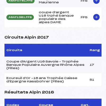
FFS
ASAF0761.FFS
Maurienne
coupe d'argent
U16 trphé banque
FFS
ASAF1381.FFS
populaire des
alpes DAME
Circuits Alpin 2017
Circuits
Rang
Coupe d'Argent U16 Savoie – Trophée
Banque Populaire Auvergne Rhône Alpes
17
(Filles)
Ecureuil d'Or -16 ans Trophée Caisse
51
d'Epargne Kassbohrer (Filles)
Résultats Alpin 2016
Codex
Course
Cat.