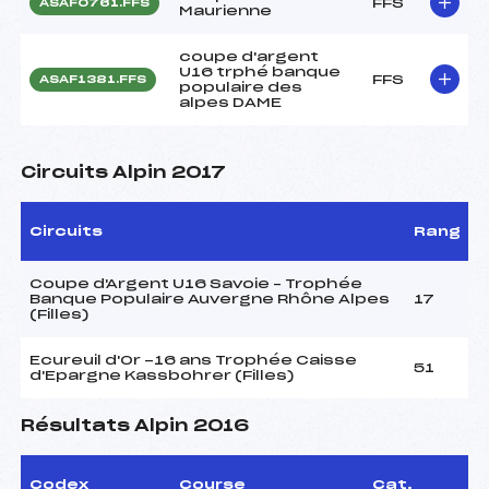
FFS
ASAF0761.FFS
Maurienne
coupe d'argent
U16 trphé banque
FFS
ASAF1381.FFS
populaire des
alpes DAME
Circuits Alpin 2017
Circuits
Rang
Coupe d'Argent U16 Savoie – Trophée
Banque Populaire Auvergne Rhône Alpes
17
(Filles)
Ecureuil d'Or -16 ans Trophée Caisse
51
d'Epargne Kassbohrer (Filles)
Résultats Alpin 2016
Codex
Course
Cat.