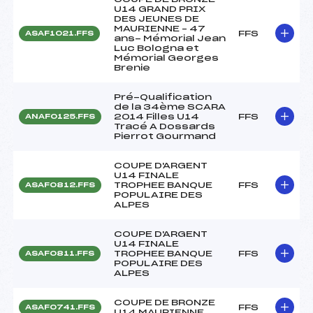
U14 GRAND PRIX
DES JEUNES DE
MAURIENNE – 47
FFS
ASAF1021.FFS
ans- Mémorial Jean
Luc Bologna et
Mémorial Georges
Brenie
Pré-Qualification
de la 34ème SCARA
2014 Filles U14
FFS
ANAF0125.FFS
Tracé A Dossards
Pierrot Gourmand
COUPE D'ARGENT
U14 FINALE
TROPHEE BANQUE
FFS
ASAF0812.FFS
POPULAIRE DES
ALPES
COUPE D'ARGENT
U14 FINALE
TROPHEE BANQUE
FFS
ASAF0811.FFS
POPULAIRE DES
ALPES
COUPE DE BRONZE
FFS
ASAF0741.FFS
U14 MAURIENNE