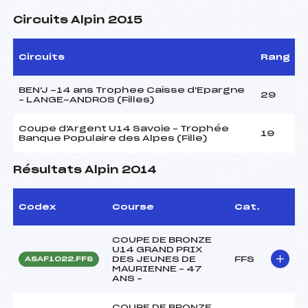
Circuits Alpin 2015
Circuits
Rang
BEN'J -14 ans Trophee Caisse d'Epargne
29
– LANGE-ANDROS (Filles)
Coupe d'Argent U14 Savoie – Trophée
19
Banque Populaire des Alpes (Fille)
Résultats Alpin 2014
Codex
Course
Cat.
COUPE DE BRONZE
U14 GRAND PRIX
DES JEUNES DE
FFS
ASAF1022.FFS
MAURIENNE – 47
ANS –
COUPE DE BRONZE