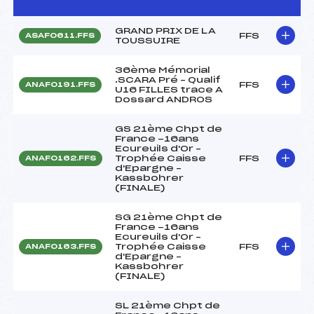
GRAND PRIX DE LA
FFS
ASAF0611.FFS
TOUSSUIRE
36ème Mémorial
.SCARA Pré – Qualif
FFS
ANAF0191.FFS
U16 FILLES trace A
Dossard ANDROS
GS 21ème Chpt de
France -16ans
Ecureuils d'Or –
Trophée Caisse
FFS
ANAF0162.FFS
d'Epargne –
Kassbohrer
(FINALE)
SG 21ème Chpt de
France -16ans
Ecureuils d'Or –
Trophée Caisse
FFS
ANAF0163.FFS
d'Epargne –
Kassbohrer
(FINALE)
SL 21ème Chpt de