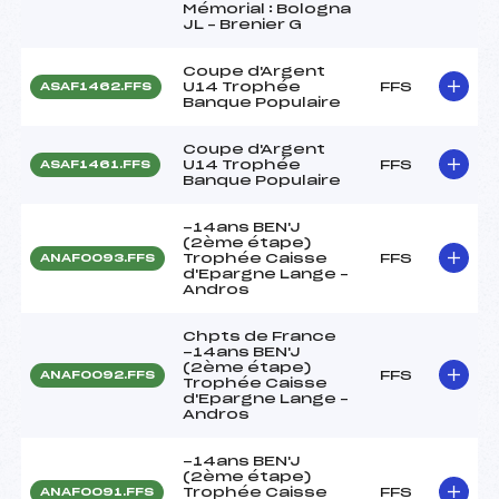
Mémorial : Bologna
JL – Brenier G
Coupe d'Argent
U14 Trophée
FFS
ASAF1462.FFS
Banque Populaire
Coupe d'Argent
U14 Trophée
FFS
ASAF1461.FFS
Banque Populaire
-14ans BEN'J
(2ème étape)
Trophée Caisse
FFS
ANAF0093.FFS
d'Epargne Lange –
Andros
Chpts de France
-14ans BEN'J
(2ème étape)
FFS
ANAF0092.FFS
Trophée Caisse
d'Epargne Lange –
Andros
-14ans BEN'J
(2ème étape)
Trophée Caisse
FFS
ANAF0091.FFS