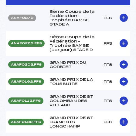
8ème Coupe de la
Fédération –
FFS
ANAF0273
Trophée SAMSE
STADE A
8ème Coupe de la
Fédération –
FFS
ANAF0263.FFS
Trophée SAMSE
(1er jour) STADE D
GRAND PRIX DU
FFS
ASAF0202.FFS
CORBIER
GRAND PRIX DE LA
FFS
ASAF0162.FFS
TOUSSUIRE
GRAND PRIX DE ST
COLOMBAN DES
FFS
ASAF0112.FFS
VILLARD
GRAND PRIX DE ST
FRANCOIS
FFS
ASAF0132.FFS
LONGCHAMP