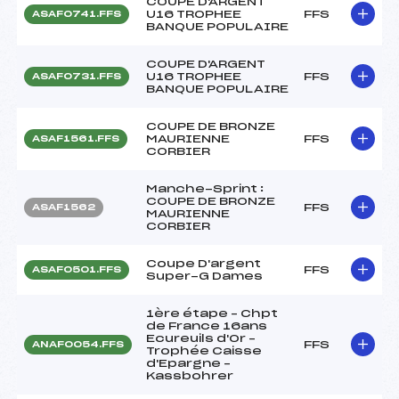
COUPE D'ARGENT
U16 TROPHEE
FFS
ASAF0741.FFS
BANQUE POPULAIRE
COUPE D'ARGENT
U16 TROPHEE
FFS
ASAF0731.FFS
BANQUE POPULAIRE
COUPE DE BRONZE
MAURIENNE
FFS
ASAF1561.FFS
CORBIER
Manche-Sprint :
COUPE DE BRONZE
FFS
ASAF1562
MAURIENNE
CORBIER
Coupe D'argent
FFS
ASAF0501.FFS
Super-G Dames
1ère étape – Chpt
de France 16ans
Ecureuils d'Or –
FFS
ANAF0054.FFS
Trophée Caisse
d'Epargne –
Kassbohrer