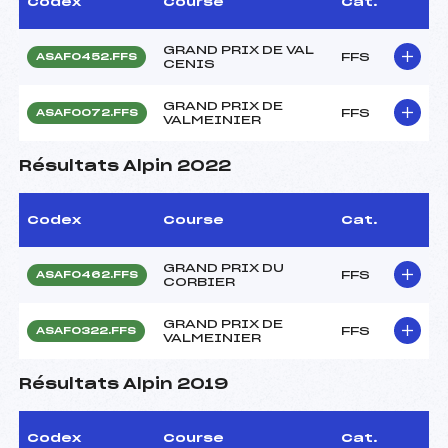
Codex
Course
Cat.
GRAND PRIX DE VAL
FFS
ASAF0452.FFS
CENIS
GRAND PRIX DE
FFS
ASAF0072.FFS
VALMEINIER
Résultats Alpin 2022
Codex
Course
Cat.
GRAND PRIX DU
FFS
ASAF0462.FFS
CORBIER
GRAND PRIX DE
FFS
ASAF0322.FFS
VALMEINIER
Résultats Alpin 2019
Codex
Course
Cat.