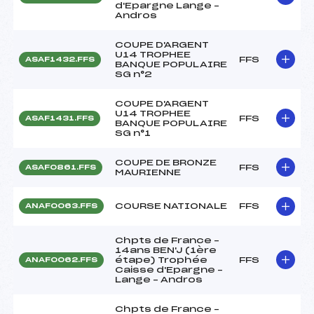
d'Epargne Lange –
Andros
COUPE D'ARGENT
U14 TROPHEE
FFS
ASAF1432.FFS
BANQUE POPULAIRE
SG n°2
COUPE D'ARGENT
U14 TROPHEE
FFS
ASAF1431.FFS
BANQUE POPULAIRE
SG n°1
COUPE DE BRONZE
FFS
ASAF0861.FFS
MAURIENNE
COURSE NATIONALE
FFS
ANAF0063.FFS
Chpts de France –
14ans BEN'J (1ère
étape) Trophée
FFS
ANAF0062.FFS
Caisse d'Epargne –
Lange – Andros
Chpts de France –