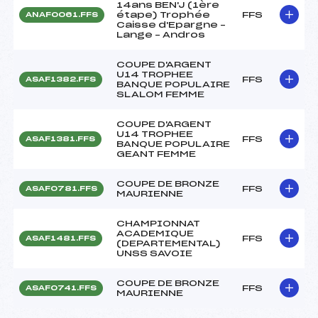
14ans BEN'J (1ère
étape) Trophée
FFS
ANAF0061.FFS
Caisse d'Epargne –
Lange – Andros
COUPE D'ARGENT
U14 TROPHEE
FFS
ASAF1382.FFS
BANQUE POPULAIRE
SLALOM FEMME
COUPE D'ARGENT
U14 TROPHEE
FFS
ASAF1381.FFS
BANQUE POPULAIRE
GEANT FEMME
COUPE DE BRONZE
FFS
ASAF0781.FFS
MAURIENNE
CHAMPIONNAT
ACADEMIQUE
FFS
ASAF1481.FFS
(DEPARTEMENTAL)
UNSS SAVOIE
COUPE DE BRONZE
FFS
ASAF0741.FFS
MAURIENNE