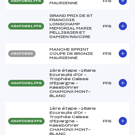
FFS
ASAF0851.FFS
MAURIENNE
GRAND PRIX DE ST
FRANCOIS
LONGCHAMP
FFS
ASAF0861.FFS
MEMORIAL MARIE
PELLISSIER ET
DAMIEN RAVOIRE
MANCHE SPRINT
COUPE DE BRONZE
FFS
ASAF0852
MAURIENNE
1ère étape -16ans
Ecureuils d'Or –
Trophée Caisse
d'Epargne –
FFS
ANAF0091.FFS
Kassbohrer
CHAMONX MONT-
BLANC
1ère étape -16ans
Ecureuils d'Or –
Trophée Caisse
d'Epargne –
FFS
ANAF0092.FFS
Kassbohrer
CHAMONX MONT-
BLANC