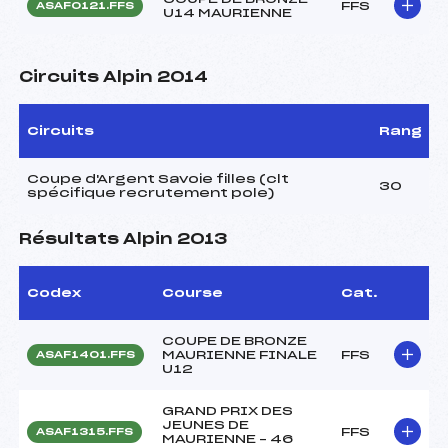
FFS
ASAF0121.FFS
U14 MAURIENNE
Circuits Alpin 2014
Circuits
Rang
Coupe d'Argent Savoie filles (clt
30
spécifique recrutement pole)
Résultats Alpin 2013
Codex
Course
Cat.
COUPE DE BRONZE
MAURIENNE FINALE
FFS
ASAF1401.FFS
U12
GRAND PRIX DES
JEUNES DE
FFS
ASAF1315.FFS
MAURIENNE – 46