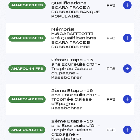
Qualifications
FFS
ANAF0223.FFS
SCARA TRACE A
DOSSARDS BANQUE
POPULAIRE
Mémorial
H.SCARAFFIOTTI
Pré Qualifications
FFS
ANAF0222.FFS
SCARA TRACE B
DOSSARDS MBS
2ème Etape -16
ans Ecureuils d'Or –
Trophée Caisse
FFS
ANAF0144.FFS
d'Epagne –
Kassbohrer
2ème Etape -16
ans Ecureuils d'Or –
Trophée Caisse
FFS
ANAF0142.FFS
d'Epagne –
Kassbohrer
2ème Etape -16
ans Ecureuils d'Or –
Trophée Caisse
FFS
ANAF0141.FFS
d'Epagne –
Kassbohrer