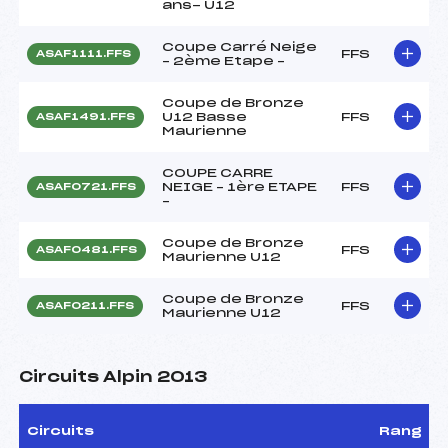
ans- U12
Coupe Carré Neige
FFS
ASAF1111.FFS
– 2ème Etape –
Coupe de Bronze
U12 Basse
FFS
ASAF1491.FFS
Maurienne
COUPE CARRE
NEIGE – 1ère ETAPE
FFS
ASAF0721.FFS
–
Coupe de Bronze
FFS
ASAF0481.FFS
Maurienne U12
Coupe de Bronze
FFS
ASAF0211.FFS
Maurienne U12
Circuits Alpin 2013
Circuits
Rang