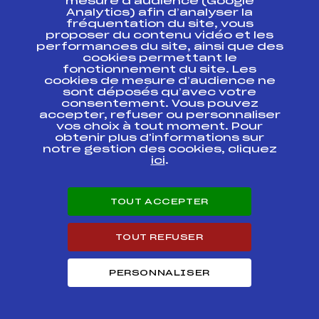
mesure d’audience (Google
Micro Pouss Maurienne
Analytics) afin d’analyser la
FFS
ASAT1471
+ Hte Maurienne Finale
fréquentation du site, vous
proposer du contenu vidéo et les
performances du site, ainsi que des
XXIVème MILLE PATTES
FFS
AAPF8889
2001 Filles
cookies permettant le
fonctionnement du site. Les
cookies de mesure d’audience ne
KARAMEL CUP
FFS
sont déposés qu’avec votre
ASAT1201
consentement. Vous pouvez
accepter, refuser ou personnaliser
vos choix à tout moment. Pour
Micro Pouss Basse
FFS
ASAT1141
Maurienne
obtenir plus d'informations sur
notre gestion des cookies, cliquez
ici
.
Micro Pouss Basse
FFS
ASAT0561
Maurienne
TOUT ACCEPTER
Micro Pouss Maurienne
FFS
ASAT0311
TOUT REFUSER
Résultats Alpin 2009
PERSONNALISER
Codex
Course
Cat.