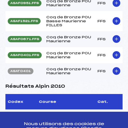
Coq de Bronze POU
FFS
ASAF0951.FFS
Maurienne
Coq de Bronze POU
Basse Maurienne
FFS
ASAF1521.FFS
FILLES
Coq de Bronze POU
FFS
ASAF0671.FFS
Maurienne
Coq de Bronze POU
FFS
ASAF0401.FFS
Maurienne
Coq de Bronze POU
FFS
ASAT0401
Maurienne
Résultats Alpin 2010
Codex
Course
Cat.
JB CUP
FFS
ASAT1512
Nous utilisons des cookies de