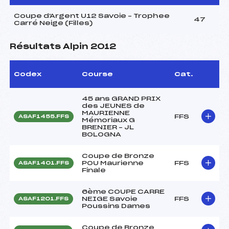
Coupe d'Argent U12 Savoie – Trophee
47
Carré Neige (Filles)
Résultats Alpin 2012
Codex
Course
Cat.
45 ans GRAND PRIX
des JEUNES de
MAURIENNE
FFS
ASAF1455.FFS
Mémoriaux G
BRENIER – JL
BOLOGNA
Coupe de Bronze
POU Maurienne
FFS
ASAF1401.FFS
Finale
6ème COUPE CARRE
NEIGE Savoie
FFS
ASAF1201.FFS
Poussins Dames
Coupe de Bronze