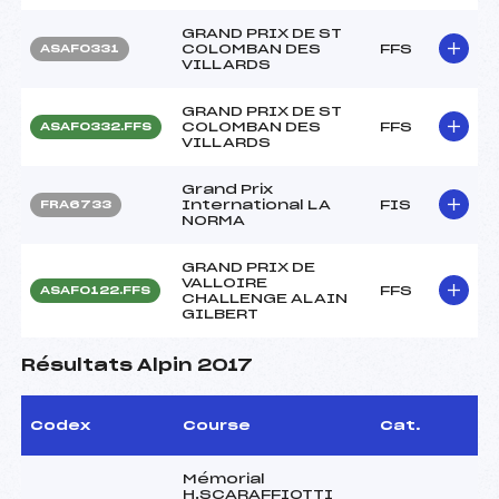
GRAND PRIX DE ST
COLOMBAN DES
FFS
ASAF0331
VILLARDS
GRAND PRIX DE ST
COLOMBAN DES
FFS
ASAF0332.FFS
VILLARDS
Grand Prix
International LA
FIS
FRA6733
NORMA
GRAND PRIX DE
VALLOIRE
FFS
ASAF0122.FFS
CHALLENGE ALAIN
GILBERT
Résultats Alpin 2017
Codex
Course
Cat.
Mémorial
H.SCARAFFIOTTI