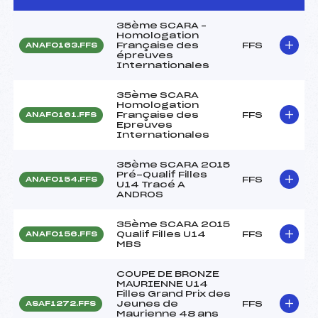
35ème SCARA –
Homologation
Française des
FFS
ANAF0163.FFS
épreuves
Internationales
35ème SCARA
Homologation
Française des
FFS
ANAF0161.FFS
Epreuves
Internationales
35ème SCARA 2015
Pré-Qualif Filles
FFS
ANAF0154.FFS
U14 Tracé A
ANDROS
35ème SCARA 2015
Qualif Filles U14
FFS
ANAF0156.FFS
MBS
COUPE DE BRONZE
MAURIENNE U14
Filles Grand Prix des
Jeunes de
FFS
ASAF1272.FFS
Maurienne 48 ans