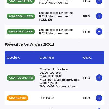
FFS
ASAF1141.FFS
POU Maurienne
Coupe de Bronze
POU Maurienne
FFS
ASAF0911.FFS
FILLES
Coupe de Bronze
FFS
ASAF0171.FFS
POU Maurienne
Résultats Alpin 2011
Codex
Course
Cat.
Grand Prix des
JEUNES de
MAURIENNE
FFS
ASAF1324.FFS
Mémoriaux BRENIER
Georges –
BOLOGNA Jean Luc
J.B CUP
FFS
ASAF1462