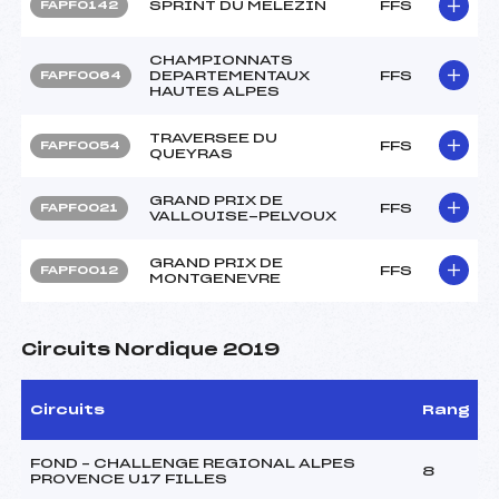
SPRINT DU MELEZIN
FFS
FAPF0142
CHAMPIONNATS
DEPARTEMENTAUX
FFS
FAPF0064
HAUTES ALPES
TRAVERSEE DU
FFS
FAPF0054
QUEYRAS
GRAND PRIX DE
FFS
FAPF0021
VALLOUISE-PELVOUX
GRAND PRIX DE
FFS
FAPF0012
MONTGENEVRE
Circuits Nordique 2019
Circuits
Rang
FOND – CHALLENGE REGIONAL ALPES
8
PROVENCE U17 FILLES