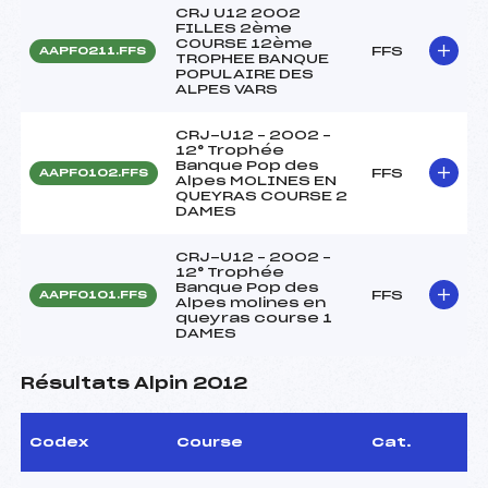
CRJ U12 2002
FILLES 2ème
COURSE 12ème
FFS
AAPF0211.FFS
TROPHEE BANQUE
POPULAIRE DES
ALPES VARS
CRJ-U12 – 2002 –
12° Trophée
Banque Pop des
FFS
AAPF0102.FFS
Alpes MOLINES EN
QUEYRAS COURSE 2
DAMES
CRJ-U12 – 2002 –
12° Trophée
Banque Pop des
FFS
AAPF0101.FFS
Alpes molines en
queyras course 1
DAMES
Résultats Alpin 2012
Codex
Course
Cat.