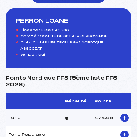
PERRON LOANE
foi(s) le ski
Licence :
FFS2645530
Comité :
COMITE DE SKI ALPES PROVENCE
Club :
01449 LES TROLLS SKI NORDIQUE
ASSOCIAT
Val. Lic. :
Oui
Points Nordique FFS (5ème liste FFS
2026)
Pénalité
Points
Fond
@
474.96
Fond Populaire