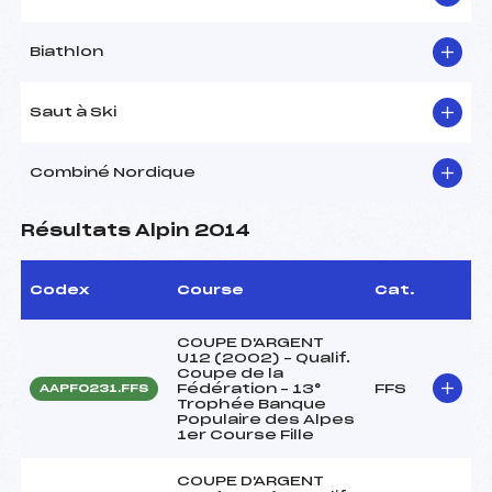
Biathlon
Saut à Ski
Combiné Nordique
Résultats Alpin 2014
Codex
Course
Cat.
COUPE D'ARGENT
U12 (2002) – Qualif.
Coupe de la
Fédération – 13°
FFS
AAPF0231.FFS
Trophée Banque
Populaire des Alpes
1er Course Fille
COUPE D'ARGENT