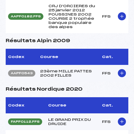
CRJ D'ORCIERES du
25 janvier 2012
POUSSINES 2002
FFS
AAPF0182.FFS
COURSE 2 trophée
banque populaire
des alpes
Résultats Alpin 2009
Codex
Course
Cat.
23ème MILLE PATTES
FFS
AAPF0543
2002 FILLES
Résultats Nordique 2020
Codex
Course
Cat.
LE GRAND PRIX DU
FFS
FAPF0112.FFS
DRUIDE