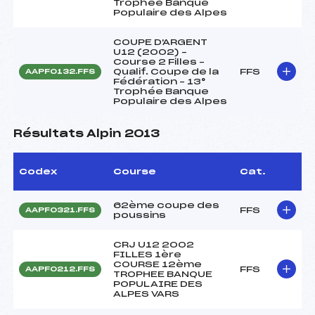
Trophée Banque
Populaire des Alpes
COUPE D'ARGENT
U12 (2002) –
Course 2 Filles –
Qualif. Coupe de la
FFS
AAPF0132.FFS
Fédération – 13°
Trophée Banque
Populaire des Alpes
Résultats Alpin 2013
Codex
Course
Cat.
62ème coupe des
FFS
AAPF0321.FFS
poussins
CRJ U12 2002
FILLES 1ère
COURSE 12ème
FFS
AAPF0212.FFS
TROPHEE BANQUE
POPULAIRE DES
ALPES VARS