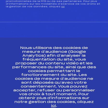
promotionnelles de la FFS ou de ses partenaires. Pour plus
d’informations sur les modalités d’exercice de vos droits et
la gestion de vos données, cliquez
ici
CONTACT
Nous utilisons des cookies de
ESPACE PRESSE
mesure d’audience (Google
Analytics) afin d’analyser la
fréquentation du site, vous
Ressources
proposer du contenu vidéo et les
performances du site, ainsi que des
Pass’Neige
cookies permettant le
Projet sportif fédéral
fonctionnement du site. Les
cookies de mesure d’audience ne
Projet de performance fédéral
sont déposés qu’avec votre
Antidopage
consentement. Vous pouvez
Pôle Développement, Formation, Suivi
accepter, refuser ou personnaliser
Scientifique
vos choix à tout moment. Pour
Listes ministérielles
obtenir plus d'informations sur
notre gestion des cookies, cliquez
Pôle vie de l’athlète
ici
.