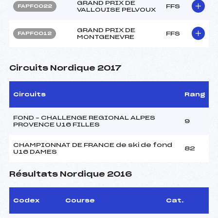
GRAND PRIX DE
FFS
FAPF0022
VALLOUISE PELVOUX
GRAND PRIX DE
FFS
FAPF0012
MONTGENEVRE
Circuits Nordique 2017
Circuits
Rang
FOND – CHALLENGE REGIONAL ALPES
9
PROVENCE U16 FILLES
CHAMPIONNAT DE FRANCE de ski de fond
82
U16 DAMES
Résultats Nordique 2016
Codex
Course
Cat.