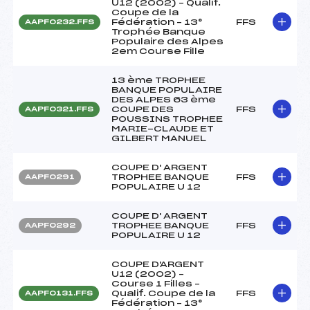
U12 (2002) – Qualif.
Coupe de la
Fédération – 13°
FFS
AAPF0232.FFS
Trophée Banque
Populaire des Alpes
2em Course Fille
13 ème TROPHEE
BANQUE POPULAIRE
DES ALPES 63 ème
COUPE DES
FFS
AAPF0321.FFS
POUSSINS TROPHEE
MARIE-CLAUDE ET
GILBERT MANUEL
COUPE D' ARGENT
TROPHEE BANQUE
FFS
AAPF0291
POPULAIRE U 12
COUPE D' ARGENT
TROPHEE BANQUE
FFS
AAPF0292
POPULAIRE U 12
COUPE D'ARGENT
U12 (2002) –
Course 1 Filles –
Qualif. Coupe de la
FFS
AAPF0131.FFS
Fédération – 13°