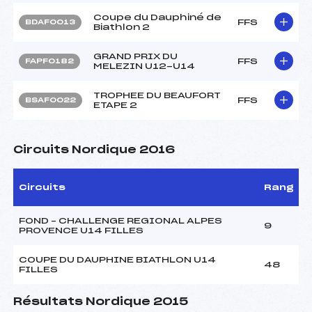
Coupe du Dauphiné de
FFS
BDAF0013
Biathlon 2
GRAND PRIX DU
FFS
FAPF0182
MELEZIN U12-U14
TROPHEE DU BEAUFORT
FFS
BSAF0022
ETAPE 2
Circuits Nordique 2016
Circuits
Rang
FOND – CHALLENGE REGIONAL ALPES
9
PROVENCE U14 FILLES
COUPE DU DAUPHINE BIATHLON U14
48
FILLES
Résultats Nordique 2015