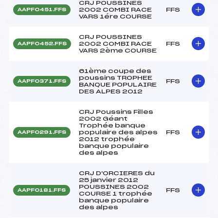
CRJ POUSSINES
2002 COMBI RACE
FFS
AAPF0451.FFS
VARS 1ére COURSE
CRJ POUSSINES
2002 COMBI RACE
FFS
AAPF0452.FFS
VARS 2ème COURSE
61ème coupe des
poussins TROPHEE
FFS
AAPF0371.FFS
BANQUE POPULAIRE
DES ALPES 2012
CRJ Poussins Filles
2002 Géant
Trophée banque
populaire des alpes
FFS
AAPF0291.FFS
2012 trophée
banque populaire
des alpes
CRJ D'ORCIERES du
25 janvier 2012
POUSSINES 2002
FFS
AAPF0181.FFS
COURSE 1 trophée
banque populaire
des alpes