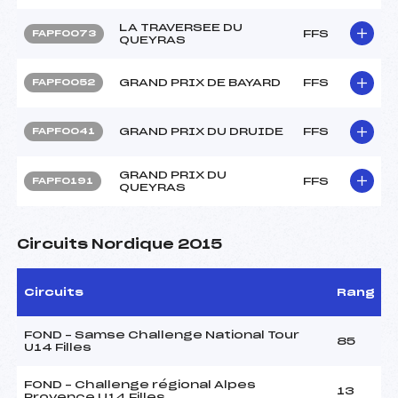
LA TRAVERSEE DU
FFS
FAPF0073
QUEYRAS
GRAND PRIX DE BAYARD
FFS
FAPF0052
GRAND PRIX DU DRUIDE
FFS
FAPF0041
GRAND PRIX DU
FFS
FAPF0191
QUEYRAS
Circuits Nordique 2015
Circuits
Rang
FOND – Samse Challenge National Tour
85
U14 Filles
FOND – Challenge régional Alpes
13
Provence U14 Filles