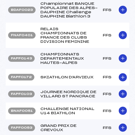
Championnat BANQUE
POPULAIRE DES ALPES-
FFS
BDAF0023
DAUPHINE Challenge
DAUPHINE Biathlon 3
RELAIS
CHAMPIONNATS DE
FFS
FNAF0401
FRANCE DES CLUBS
DIVISION FEMININE
CHAMPIONNATS
DEPARTEMENTAUX
FFS
FAPF0143
HAUTES-ALPES
SKIATHLON D'ARVIEUX
FFS
FAPF0172
JOURNEE NORDIQUE DE
FFS
FAPF0103
VILLARD ST PANCRACE
CHALLENGE NATIONAL
FFS
BNAF0051
U14 BIATHLON
GRAND PRIX DE
FFS
FAPF0053
CREVOUX