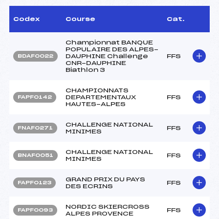
Codex
Course
Cat.
Championnat BANQUE
POPULAIRE DES ALPES-
DAUPHINE Challenge
FFS
BDAF0022
CNR-DAUPHINE
Biathlon 3
CHAMPIONNATS
DEPARTEMENTAUX
FFS
FAPF0142
HAUTES-ALPES
CHALLENGE NATIONAL
FFS
FNAF0271
MINIMES
CHALLENGE NATIONAL
FFS
BNAF0051
MINIMES
GRAND PRIX DU PAYS
FFS
FAPF0123
DES ECRINS
NORDIC SKIERCROSS
FFS
FAPF0093
ALPES PROVENCE