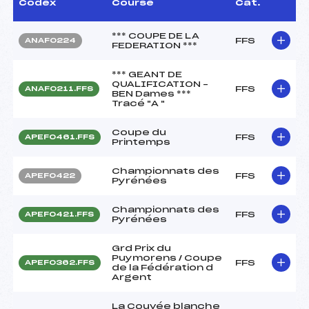
Codex
Course
Cat.
*** COUPE DE LA
FFS
ANAF0224
FEDERATION ***
*** GEANT DE
QUALIFICATION –
FFS
ANAF0211.FFS
BEN Dames ***
Tracé "A "
Coupe du
FFS
APEF0461.FFS
Printemps
Championnats des
FFS
APEF0422
Pyrénées
Championnats des
FFS
APEF0421.FFS
Pyrénées
Grd Prix du
Puymorens / Coupe
FFS
APEF0362.FFS
de la Fédération d
Argent
La Couvée blanche