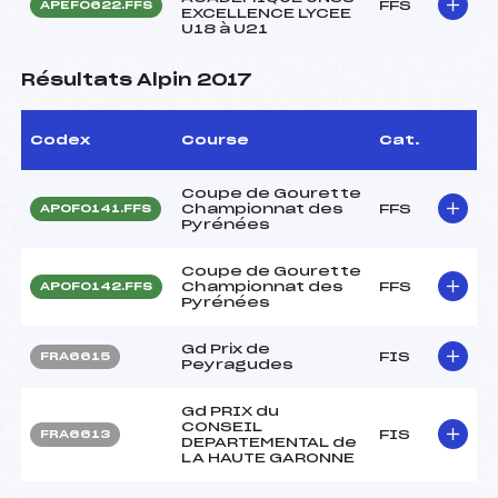
FFS
APEF0622.FFS
EXCELLENCE LYCEE
U18 à U21
Résultats Alpin 2017
Codex
Course
Cat.
Coupe de Gourette
Championnat des
FFS
APOF0141.FFS
Pyrénées
Coupe de Gourette
Championnat des
FFS
APOF0142.FFS
Pyrénées
Gd Prix de
FIS
FRA6615
Peyragudes
Gd PRIX du
CONSEIL
FIS
FRA6613
DEPARTEMENTAL de
LA HAUTE GARONNE