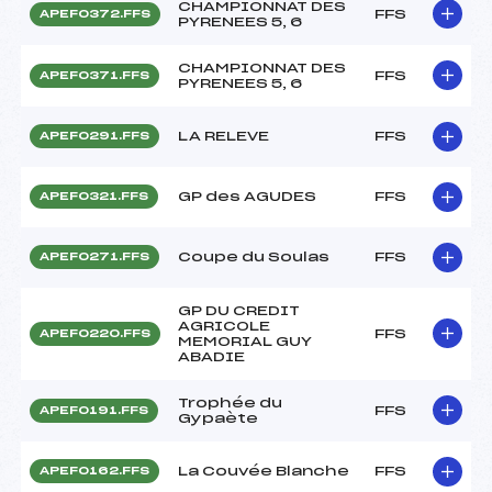
CHAMPIONNAT DES
FFS
APEF0372.FFS
PYRENEES 5, 6
CHAMPIONNAT DES
FFS
APEF0371.FFS
PYRENEES 5, 6
LA RELEVE
FFS
APEF0291.FFS
GP des AGUDES
FFS
APEF0321.FFS
Coupe du Soulas
FFS
APEF0271.FFS
GP DU CREDIT
AGRICOLE
FFS
APEF0220.FFS
MEMORIAL GUY
ABADIE
Trophée du
FFS
APEF0191.FFS
Gypaète
La Couvée Blanche
FFS
APEF0162.FFS