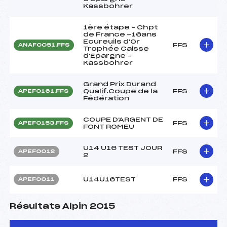
Kassbohrer
1ère étape – Chpt
de France -16ans
Ecureuils d'Or
FFS
ANAF0051.FFS
Trophée Caisse
d'Epargne –
Kassbohrer
Grand Prix Durand
Qualif.Coupe de la
FFS
APEF0161.FFS
Fédération
COUPE D'ARGENT DE
FFS
APEF0153.FFS
FONT ROMEU
U14 U16 TEST JOUR
FFS
APEF0012
2
U14U16TEST
FFS
APEF0011
Résultats Alpin 2015