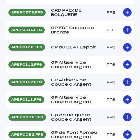
GRD PRIX DE
FFS
APEF0272.FFS
BOLQUERE
GP EDF Coupe de
FFS
APEF0211.FFS
Bronze
GP du SLAT Espoir
FFS
APEF0172.FFS
GP Altiservice
FFS
APEF0113.FFS
Coupe d Argent
GP Altiservice
FFS
APEF0112.FFS
Coupe d Argent
GP Altiservice
FFS
APEF0111.FFS
Coupe d Argent
Gp de Bolquère
FFS
APEF0092.FFS
Coupe d Argent
GP de Font Romeu
FFS
APEF0082.FFS
Coupe d Argent