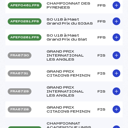
CHAMPIONNAT DES
FFS
APEF0461.FFS
PYRENEES
SO U18 à Mast
FFS
APEF0291.FFS
Grand Prix du SIGAS
SO U18 à Mast
FFS
APEF0261.FFS
Grand Prix du Slat
GRAND PRIX
INTERNATIONAL
FIS
FRA6730
LES ANGLES
GRAND PRIX
FIS
FRA6731
CITADINS FEMININ
GRAND PRIX
INTERNATIONAL
FIS
FRA6729
LES ANGLES
GRAND PRIX
FIS
FRA6728
CITADINS FEMININ
CHAMPIONNAT
ACADEMIQUE UNSS