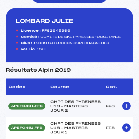
LOMBARD JULIE
foi(s) le ski
Licence :
FFS2645396
Comité :
COMITE DE SKI PYRENEES-OCCITANIE
Club :
11039 S.C LUCHON SUPERBAGNERES
Val. Lic. :
Oui
Résultats Alpin 2019
Codex
Course
Cat.
CHPT DES PYRENEES
U18 – MASTERS
FFS
APEF0491.FFS
JOUR 2
CHPT DES PYRENEES
U18 – MASTERS
FFS
APEF0451.FFS
JOUR 1