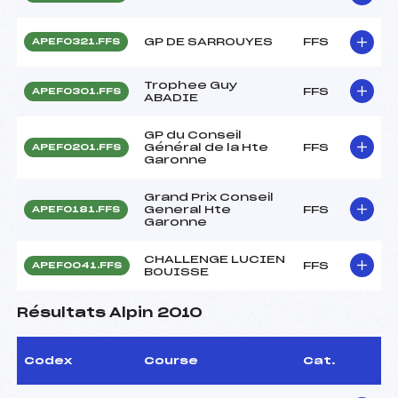
GP DE SARROUYES
FFS
APEF0321.FFS
Trophee Guy
FFS
APEF0301.FFS
ABADIE
GP du Conseil
Général de la Hte
FFS
APEF0201.FFS
Garonne
Grand Prix Conseil
General Hte
FFS
APEF0181.FFS
Garonne
CHALLENGE LUCIEN
FFS
APEF0041.FFS
BOUISSE
Résultats Alpin 2010
Codex
Course
Cat.