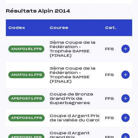
Résultats Alpin 2014
Codex
Course
Cat.
3ème Coupe de la
Fédération –
FFS
ANAF0151.FFS
Trophée SAMSE
(FINALE)
3ème Coupe de la
Fédération –
FFS
ANAF0141.FFS
Trophée SAMSE
(FINALE)
Coupe de Bronze
Grand Prix de
FFS
APEF0371.FFS
Superbagneres
Coupe d Argent Prix
FFS
APEF0341.FFS
de la Vallée du Carol
Coupe d Argent
Grand Prix
FFS
APEF0331.FFS