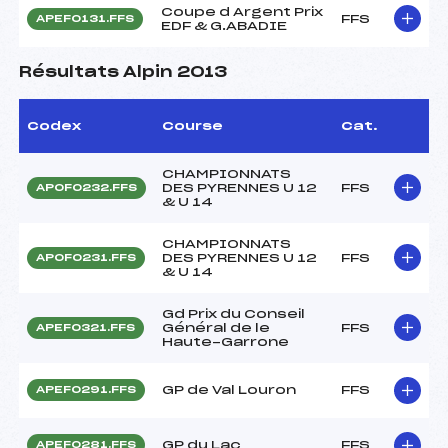
Coupe d Argent Prix
FFS
APEF0131.FFS
EDF & G.ABADIE
Résultats Alpin 2013
Codex
Course
Cat.
CHAMPIONNATS
DES PYRENNES U 12
FFS
APOF0232.FFS
& U 14
CHAMPIONNATS
DES PYRENNES U 12
FFS
APOF0231.FFS
& U 14
Gd Prix du Conseil
Général de le
FFS
APEF0321.FFS
Haute-Garrone
GP de Val Louron
FFS
APEF0291.FFS
GP du Lac
FFS
APEF0281.FFS