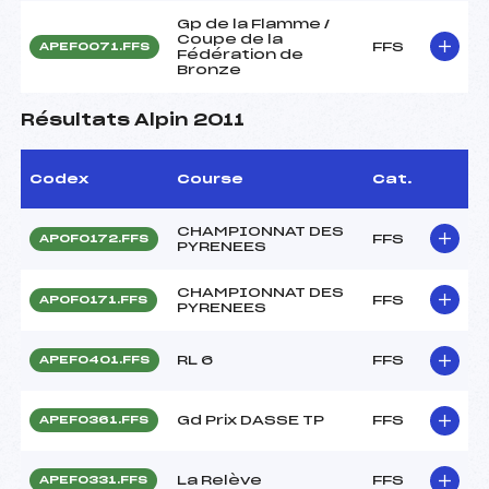
Gp de la Flamme /
Coupe de la
FFS
APEF0071.FFS
Fédération de
Bronze
Résultats Alpin 2011
Codex
Course
Cat.
CHAMPIONNAT DES
FFS
APOF0172.FFS
PYRENEES
CHAMPIONNAT DES
FFS
APOF0171.FFS
PYRENEES
RL 6
FFS
APEF0401.FFS
Gd Prix DASSE TP
FFS
APEF0361.FFS
La Relève
FFS
APEF0331.FFS