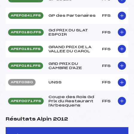
GP des Partenaires
FFS
APEF0241.FFS
Gd PRIX DU SLAT
FFS
APEF0180.FFS
ESPOIR
GRAND PRIX DE LA
FFS
APEF0191.FFS
VALLEE DU CAROL
GRD PRIX DU
FFS
APEF0161.FFS
CAMBRE D'AZE
UNSS
FFS
APEF0380
Coupe des Rois Gd
Prix du Restaurant
FFS
APEF0071.FFS
l'Arbesquens
Résultats Alpin 2012