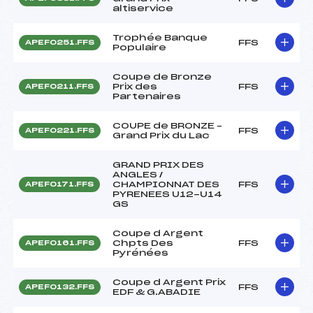
altiservice
Trophée Banque
FFS
APEF0251.FFS
Populaire
Coupe de Bronze
Prix des
FFS
APEF0211.FFS
Partenaires
COUPE de BRONZE –
FFS
APEF0221.FFS
Grand Prix du Lac
GRAND PRIX DES
ANGLES /
CHAMPIONNAT DES
FFS
APEF0171.FFS
PYRENEES U12-U14
GS
Coupe d Argent
Chpts Des
FFS
APEF0161.FFS
Pyrénées
Coupe d Argent Prix
FFS
APEF0132.FFS
EDF & G.ABADIE