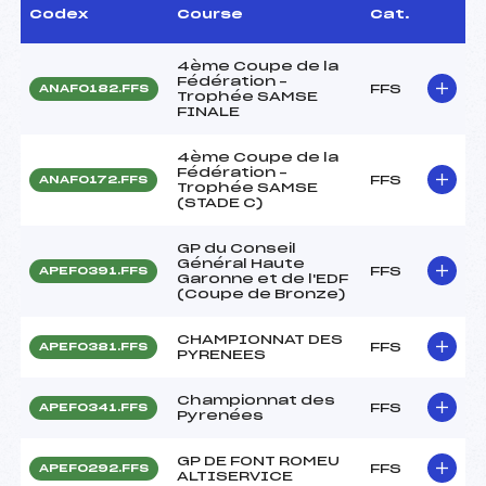
Codex
Course
Cat.
4ème Coupe de la
Fédération –
FFS
ANAF0182.FFS
Trophée SAMSE
FINALE
4ème Coupe de la
Fédération –
FFS
ANAF0172.FFS
Trophée SAMSE
(STADE C)
GP du Conseil
Général Haute
FFS
APEF0391.FFS
Garonne et de l'EDF
(Coupe de Bronze)
CHAMPIONNAT DES
FFS
APEF0381.FFS
PYRENEES
Championnat des
FFS
APEF0341.FFS
Pyrenées
GP DE FONT ROMEU
FFS
APEF0292.FFS
ALTISERVICE