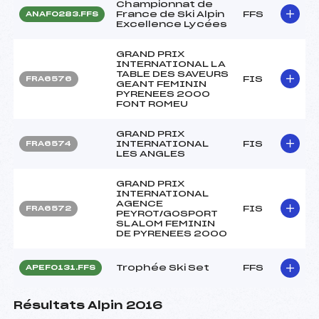
Championnat de
France de Ski Alpin
FFS
ANAF0283.FFS
Excellence Lycées
GRAND PRIX
INTERNATIONAL LA
TABLE DES SAVEURS
FIS
FRA6576
GEANT FEMININ
PYRENEES 2000
FONT ROMEU
GRAND PRIX
INTERNATIONAL
FIS
FRA6574
LES ANGLES
GRAND PRIX
INTERNATIONAL
AGENCE
FIS
FRA6572
PEYROT/GOSPORT
SLALOM FEMININ
DE PYRENEES 2000
Trophée Ski Set
FFS
APEF0131.FFS
Résultats Alpin 2016