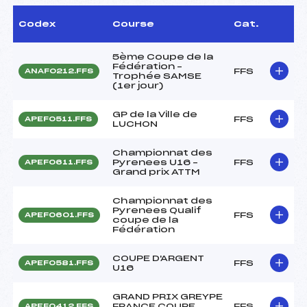
Codex
Course
Cat.
5ème Coupe de la
Fédération –
FFS
ANAF0212.FFS
Trophée SAMSE
(1er jour)
GP de la Ville de
FFS
APEF0511.FFS
LUCHON
Championnat des
Pyrenees U16 –
FFS
APEF0611.FFS
Grand prix ATTM
Championnat des
Pyrenees Qualif
FFS
APEF0601.FFS
coupe de la
Fédération
COUPE D'ARGENT
FFS
APEF0581.FFS
U16
GRAND PRIX GREYPE
FRANCE COUPE
FFS
APEF0412.FFS