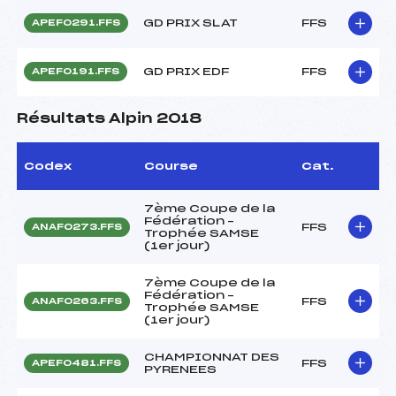
GD PRIX SLAT
FFS
APEF0291.FFS
GD PRIX EDF
FFS
APEF0191.FFS
Résultats Alpin 2018
Codex
Course
Cat.
7ème Coupe de la
Fédération –
FFS
ANAF0273.FFS
Trophée SAMSE
(1er jour)
7ème Coupe de la
Fédération –
FFS
ANAF0263.FFS
Trophée SAMSE
(1er jour)
CHAMPIONNAT DES
FFS
APEF0481.FFS
PYRENEES