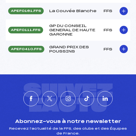
La Couvée Blanche
FFS
APEF0161.FFS
GP DU CONSEIL
GENERAL DE HAUTE
FFS
APEF0111.FFS
GARONNE
GRAND PRIX DES
FFS
APEF0410.FFS
POUSSINS
SUIVEZ
L'ACTU
Abonnez-vous à notre newsletter
Recevez l’actualité de la FFS, des clubs et des Équipes
de France.