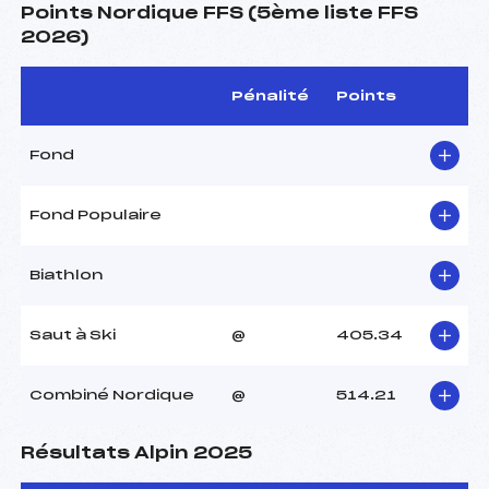
Points Nordique FFS (5ème liste FFS
2026)
Pénalité
Points
Fond
Fond Populaire
Biathlon
Saut à Ski
@
405.34
Combiné Nordique
@
514.21
Résultats Alpin 2025