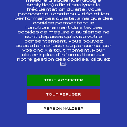
mesure d’audience (Google
Analytics) afin d’analyser la
fréquentation du site, vous
FIS CITADINE HOMME
FIS
FRA1287
proposer du contenu vidéo et les
performances du site, ainsi que des
cookies permettant le
fonctionnement du site. Les
FIS CITADINE HOMME
FIS
FRA1288
cookies de mesure d’audience ne
sont déposés qu’avec votre
consentement. Vous pouvez
GRAND PRIX
accepter, refuser ou personnaliser
INTERNATIONAL FIS
FIS
FRA1279
vos choix à tout moment. Pour
COURCHEVEL
obtenir plus d'informations sur
notre gestion des cookies, cliquez
Ski Chrono Samse Tour
ici
.
Technique et U18
FIS
FRA1282
Courchevel OFFICIEL
TOUT ACCEPTER
GP International Citadin
FIS
FRA1274
Garçon slalom
TOUT REFUSER
GP International Citadin
FIS
FRA1273
Garçon geant
PERSONNALISER
Championnat de France
FIS
FRA2101
Universitaire ELITE