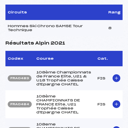
Circuits
Rang
Hommes Ski Chrono SAMSE Tour
8
Technique
Résultats Alpin 2021
Codex
Course
Cat.
108ème Championnats
de France Elite, U21 &
FIS
FRA0483
U18 Trophée Caisse
d'Epargne CHATEL
108ème
CHAMPIONNATS DE
FRANCE Elite, U21
FIS
FRA0484
Trophée Caisse
d'Epargne CHATEL
108eme