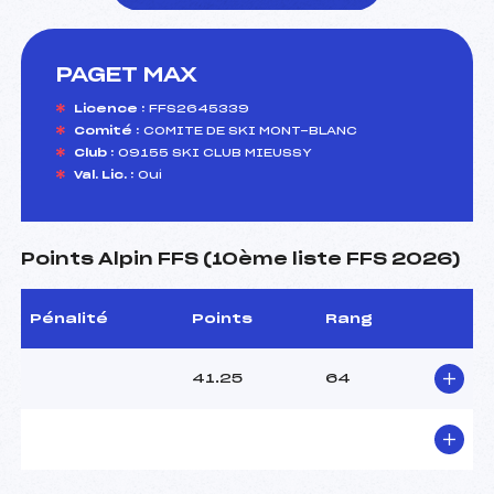
PAGET MAX
foi(s) le ski
Licence :
FFS2645339
Comité :
COMITE DE SKI MONT-BLANC
Club :
09155 SKI CLUB MIEUSSY
Val. Lic. :
Oui
Points Alpin FFS (10ème liste FFS 2026)
Pénalité
Points
Rang
41.25
64