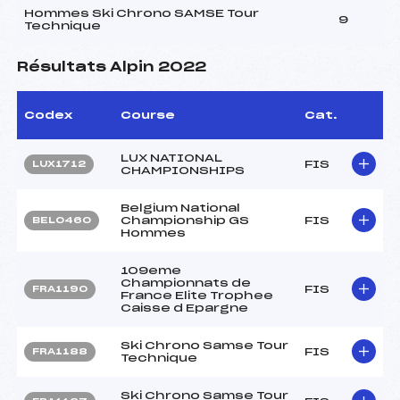
Hommes Ski Chrono SAMSE Tour
9
Technique
Résultats Alpin 2022
Codex
Course
Cat.
LUX NATIONAL
FIS
LUX1712
CHAMPIONSHIPS
Belgium National
Championship GS
FIS
BEL0460
Hommes
109eme
Championnats de
FIS
FRA1190
France Elite Trophee
Caisse d Epargne
Ski Chrono Samse Tour
FIS
FRA1188
Technique
Ski Chrono Samse Tour