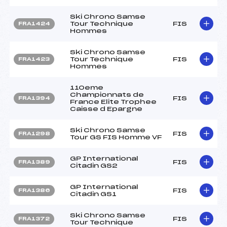
Ski Chrono Samse
Tour Technique
FIS
FRA1424
Hommes
Ski Chrono Samse
Tour Technique
FIS
FRA1423
Hommes
110eme
Championnats de
FIS
FRA1394
France Elite Trophee
Caisse d Epargne
Ski Chrono Samse
FIS
FRA1298
Tour GS FIS Homme VF
GP International
FIS
FRA1389
Citadin GS2
GP International
FIS
FRA1386
Citadin GS1
Ski Chrono Samse
FIS
FRA1372
Tour Technique