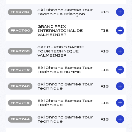
Ski Chrono Samse Tour
FIS
FRA0761
Technique Briançon
GRAND PRIX
INTERNATIONAL DE
FIS
FRA0760
VALMEINIER
SKI CHRONO SAMSE
TOUR TECHNIQUE
FIS
FRA0759
VALMEINIER
Ski Chrono Samse Tour
FIS
FRA0749
Technique HOMME
Ski Chrono Samse Tour
FIS
FRA0746
Technique
Ski Chrono Samse Tour
FIS
FRA0745
Technique
Ski Chrono Samse Tour
FIS
FRA0744
Technique