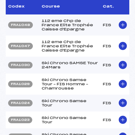
Codex
Course
Cat.
112 eme Chp de
France Elite Trophée
FIS
FRA1048
Caisse d'Epargne
112 eme Chp de
France Elite Trophée
FIS
FRA1047
Caisse d'Epargne
Ski Chrono SAMSE Tour
FIS
FRA1030
24Mars
Ski Chrono Samse
Tour – FIS Homme –
FIS
FRA1029
Chamrousse
Ski Chrono Samse
FIS
FRA1024
Tour
Ski Chrono Samse
FIS
FRA1023
Tour
Ski Chrono Samse