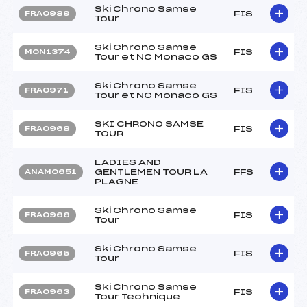
Ski Chrono Samse
FIS
FRA0989
Tour
Ski Chrono Samse
FIS
MON1374
Tour et NC Monaco GS
Ski Chrono Samse
FIS
FRA0971
Tour et NC Monaco GS
SKI CHRONO SAMSE
FIS
FRA0968
TOUR
LADIES AND
GENTLEMEN TOUR LA
FFS
ANAM0651
PLAGNE
Ski Chrono Samse
FIS
FRA0966
Tour
Ski Chrono Samse
FIS
FRA0965
Tour
Ski Chrono Samse
FIS
FRA0963
Tour Technique