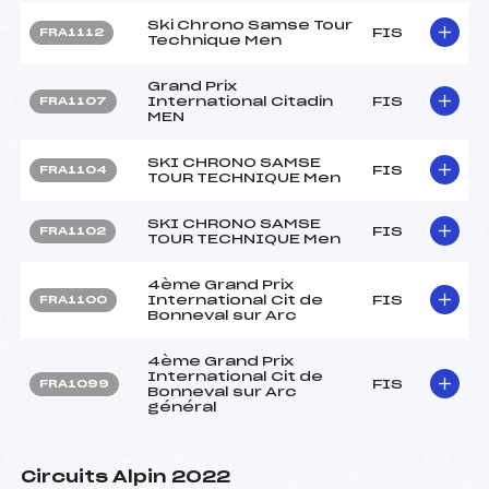
Ski Chrono Samse Tour
FIS
FRA1112
Technique Men
Grand Prix
International Citadin
FIS
FRA1107
MEN
SKI CHRONO SAMSE
FIS
FRA1104
TOUR TECHNIQUE Men
SKI CHRONO SAMSE
FIS
FRA1102
TOUR TECHNIQUE Men
4ème Grand Prix
International Cit de
FIS
FRA1100
Bonneval sur Arc
4ème Grand Prix
International Cit de
FIS
FRA1099
Bonneval sur Arc
général
Circuits Alpin 2022