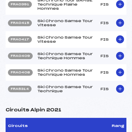
Ski Chrono Tour SAMSE
Technique Flaine
FIS
FRA0391
Hommes
Ski Chrono Samse Tour
FIS
FRA0415
Vitesse
Ski Chrono Samse Tour
FIS
FRA0417
Vitesse
Ski Chrono Samse Tour
FIS
FRA0409
Technique Hommes
Ski Chrono Samse Tour
FIS
FRA0408
Technique Hommes
Ski Chrono Samse Tour
FIS
FRA5314
Technique
Circuits Alpin 2021
Circuits
Rang