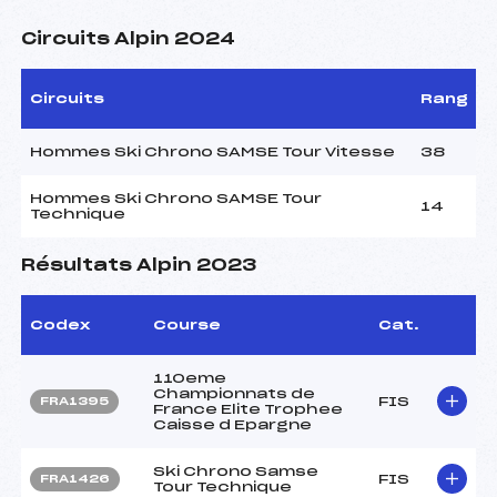
Circuits Alpin 2024
Circuits
Rang
Hommes Ski Chrono SAMSE Tour Vitesse
38
Hommes Ski Chrono SAMSE Tour
14
Technique
Résultats Alpin 2023
Codex
Course
Cat.
110eme
Championnats de
FIS
FRA1395
France Elite Trophee
Caisse d Epargne
Ski Chrono Samse
FIS
FRA1426
Tour Technique