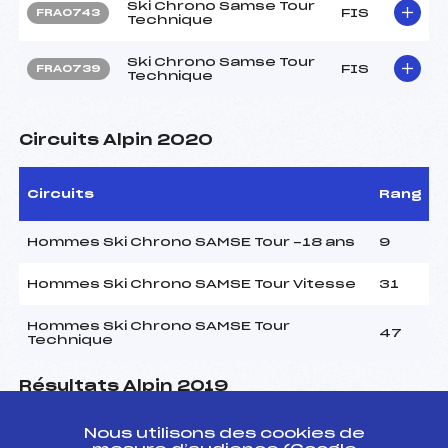
Ski Chrono Samse Tour
FIS
FRA0743
Technique
Ski Chrono Samse Tour
FIS
FRA0739
Technique
Circuits Alpin 2020
Circuits
Rang
Hommes Ski Chrono SAMSE Tour -18 ans
9
Hommes Ski Chrono SAMSE Tour Vitesse
31
Hommes Ski Chrono SAMSE Tour
47
Technique
Résultats Alpin 2019
Nous utilisons des cookies de
Codex
Course
Cat.