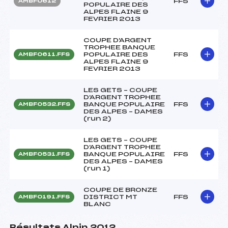
FFS
AMBF0612
POPULAIRE DES
ALPES FLAINE 9
FEVRIER 2013
COUPE D'ARGENT
TROPHEE BANQUE
POPULAIRE DES
FFS
AMBF0611.FFS
ALPES FLAINE 9
FEVRIER 2013
LES GETS – COUPE
D'ARGENT TROPHEE
BANQUE POPULAIRE
FFS
AMBF0532.FFS
DES ALPES – DAMES
(run 2)
LES GETS – COUPE
D'ARGENT TROPHEE
BANQUE POPULAIRE
FFS
AMBF0531.FFS
DES ALPES – DAMES
(run 1)
COUPE DE BRONZE
DISTRICT MT
FFS
AMBF0191.FFS
BLANC
Résultats Alpin 2012