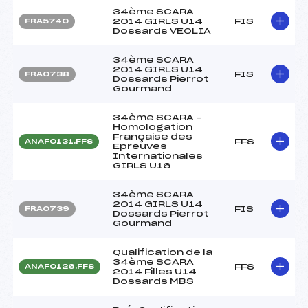
34ème SCARA
2014 GIRLS U14
FIS
FRA5740
Dossards VEOLIA
34ème SCARA
2014 GIRLS U14
FIS
FRA0738
Dossards Pierrot
Gourmand
34ème SCARA –
Homologation
Française des
FFS
ANAF0131.FFS
Epreuves
Internationales
GIRLS U16
34ème SCARA
2014 GIRLS U14
FIS
FRA0739
Dossards Pierrot
Gourmand
Qualification de la
34ème SCARA
FFS
ANAF0126.FFS
2014 Filles U14
Dossards MBS