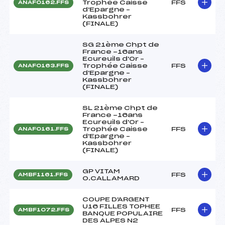
Trophée Caisse
FFS
ANAF0162.FFS
d'Epargne –
Kassbohrer
(FINALE)
SG 21ème Chpt de
France -16ans
Ecureuils d'Or –
Trophée Caisse
FFS
ANAF0163.FFS
d'Epargne –
Kassbohrer
(FINALE)
SL 21ème Chpt de
France -16ans
Ecureuils d'Or –
Trophée Caisse
FFS
ANAF0161.FFS
d'Epargne –
Kassbohrer
(FINALE)
GP VITAM
FFS
AMBF1161.FFS
O.CALLAMARD
COUPE D'ARGENT
U16 FILLES TOPHEE
FFS
AMBF1072.FFS
BANQUE POPULAIRE
DES ALPES N2