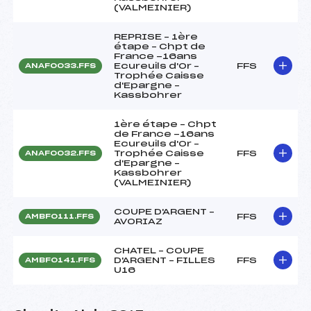
(VALMEINIER)
REPRISE – 1ère
étape – Chpt de
France -16ans
Ecureuils d'Or –
FFS
ANAF0033.FFS
Trophée Caisse
d'Epargne –
Kassbohrer
1ère étape – Chpt
de France -16ans
Ecureuils d'Or –
Trophée Caisse
FFS
ANAF0032.FFS
d'Epargne –
Kassbohrer
(VALMEINIER)
COUPE D'ARGENT –
FFS
AMBF0111.FFS
AVORIAZ
CHATEL – COUPE
D'ARGENT – FILLES
FFS
AMBF0141.FFS
U16