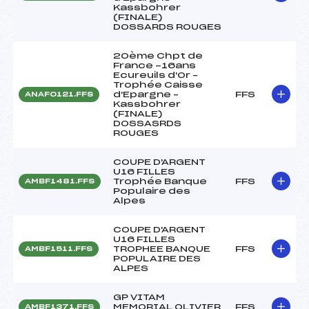
Kassbohrer
(FINALE)
DOSSARDS ROUGES
20ème Chpt de
France -16ans
Ecureuils d'Or –
Trophée Caisse
d'Epargne –
FFS
ANAF0121.FFS
Kassbohrer
(FINALE)
DOSSASRDS
ROUGES
COUPE D'ARGENT
U16 FILLES
Trophée Banque
FFS
AMBF1481.FFS
Populaire des
Alpes
COUPE D'ARGENT
U16 FILLES
TROPHEE BANQUE
FFS
AMBF1511.FFS
POPULAIRE DES
ALPES
GP VITAM
MEMORIAL OLIVIER
FFS
AMBF1371.FFS