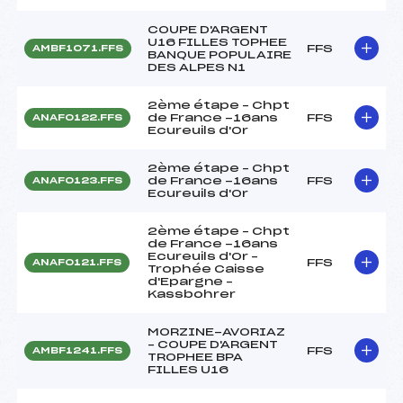
COUPE D'ARGENT
U16 FILLES TOPHEE
FFS
AMBF1071.FFS
BANQUE POPULAIRE
DES ALPES N1
2ème étape – Chpt
de France -16ans
FFS
ANAF0122.FFS
Ecureuils d'Or
2ème étape – Chpt
de France -16ans
FFS
ANAF0123.FFS
Ecureuils d'Or
2ème étape – Chpt
de France -16ans
Ecureuils d'Or –
FFS
ANAF0121.FFS
Trophée Caisse
d'Epargne –
Kassbohrer
MORZINE-AVORIAZ
– COUPE D'ARGENT
FFS
AMBF1241.FFS
TROPHEE BPA
FILLES U16