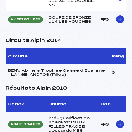
DES ALPES COURSE
N°2
COUPE DE BRONZE
FFS
AMBF1871.FFS
U14 LES HOUCHES
Circuits Alpin 2014
Circuits
Rang
BEN'J -14 ans Trophee Caisse d'Epargne
3
– LANGE-ANDROS (Filles)
Résultats Alpin 2013
Codex
Course
Cat.
Pré-Qualification
Scara 2013 U14
FFS
ASAF1664.FFS
FILLES TRACE B
dossards MBS