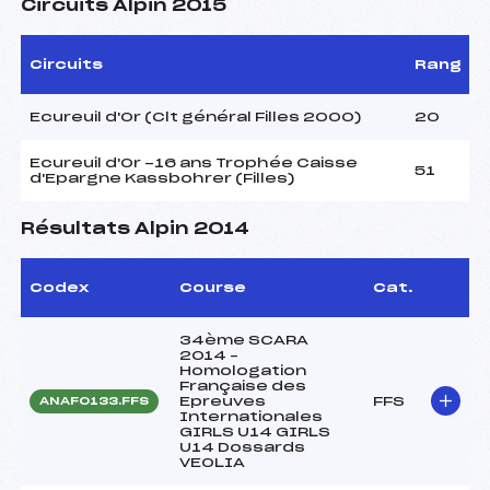
Circuits Alpin 2015
Circuits
Rang
Ecureuil d'Or (Clt général Filles 2000)
20
Ecureuil d'Or -16 ans Trophée Caisse
51
d'Epargne Kassbohrer (Filles)
Résultats Alpin 2014
Codex
Course
Cat.
34ème SCARA
2014 –
Homologation
Française des
Epreuves
FFS
ANAF0133.FFS
Internationales
GIRLS U14 GIRLS
U14 Dossards
VEOLIA