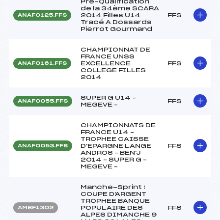
Pré-Qualification
de la 34ème SCARA
2014 Filles U14
FFS
ANAF0125.FFS
Tracé A Dossards
Pierrot Gourmand
CHAMPIONNAT DE
FRANCE UNSS
EXCELLENCE
FFS
ANAF0161.FFS
COLLEGE FILLES
2014
SUPER G U14 –
FFS
ANAF0055.FFS
MEGEVE –
CHAMPIONNATS DE
FRANCE U14 –
TROPHEE CAISSE
D'EPARGNE LANGE
FFS
ANAF0053.FFS
ANDROS – BEN'J
2014 – SUPER G –
MEGEVE –
Manche-Sprint :
COUPE D'ARGENT
TROPHEE BANQUE
POPULAIRE DES
FFS
AMBF1302
ALPES DIMANCHE 9