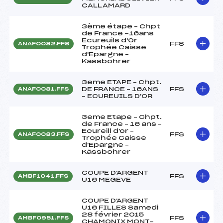
CALLAMARD
3ème étape – Chpt
de France -16ans
Ecureuils d'Or
FFS
ANAF0082.FFS
Trophée Caisse
d'Epargne –
Kassbohrer
3eme ETAPE – Chpt.
DE FRANCE – 16ANS
FFS
ANAF0081.FFS
– ECUREUILS D'OR
3eme Etape – Chpt.
de France – 16 ans –
Ecureill d'or –
FFS
ANAF0083.FFS
Trophée Caisse
d'Epargne –
Kässbohrer
COUPE D'ARGENT
FFS
AMBF1041.FFS
U16 MEGEVE
COUPE D'ARGENT
U16 FILLES Samedi
28 février 2015
FFS
AMBF0951.FFS
CHAMONIX MONT-