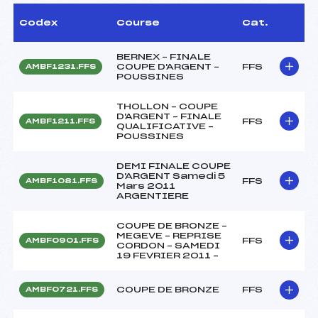
Codex
Course
Cat.
BERNEX – FINALE
COUPE D'ARGENT –
FFS
AMBF1231.FFS
POUSSINES
THOLLON – COUPE
D'ARGENT – FINALE
FFS
AMBF1211.FFS
QUALIFICATIVE –
POUSSINES
DEMI FINALE COUPE
D'ARGENT Samedi 5
FFS
AMBF1081.FFS
Mars 2011
ARGENTIERE
COUPE DE BRONZE –
MEGEVE – REPRISE
FFS
AMBF0901.FFS
CORDON – SAMEDI
19 FEVRIER 2011 –
COUPE DE BRONZE
FFS
AMBF0721.FFS