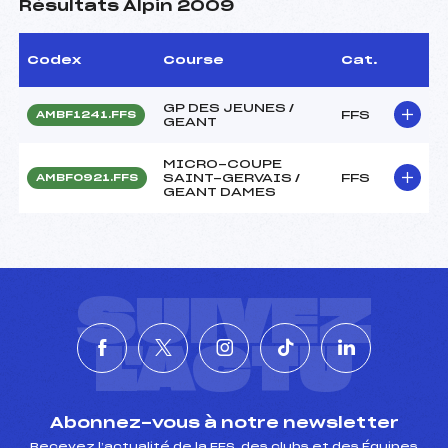
Résultats Alpin 2009
Codex
Course
Cat.
GP DES JEUNES /
FFS
AMBF1241.FFS
GEANT
MICRO-COUPE
SAINT-GERVAIS /
FFS
AMBF0921.FFS
GEANT DAMES
SUIVEZ
L'ACTU
Abonnez-vous à notre newsletter
Recevez l’actualité de la FFS, des clubs et des Équipes