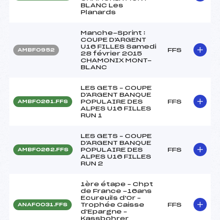
BLANC Les
Planards
Manche-Sprint :
COUPE D'ARGENT
U16 FILLES Samedi
FFS
AMBF0952
28 février 2015
CHAMONIX MONT-
BLANC
LES GETS – COUPE
D'ARGENT BANQUE
POPULAIRE DES
FFS
AMBF0261.FFS
ALPES U16 FILLES
RUN 1
LES GETS – COUPE
D'ARGENT BANQUE
POPULAIRE DES
FFS
AMBF0262.FFS
ALPES U16 FILLES
RUN 2
1ère étape – Chpt
de France -16ans
Ecureuils d'Or –
Trophée Caisse
FFS
ANAF0031.FFS
d'Epargne –
Kassbohrer