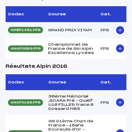
Codex
Course
Cat.
GRAND PRIX VITAM
FFS
AMBF1491.FFS
Championnat de
France de Ski Alpin
FFS
ANAF0283.FFS
Excellence Lycées
Résultats Alpin 2016
Codex
Course
Cat.
36ème Mémorial
.SCARA Pré – Qualif
FFS
ANAF0192.FFS
U16 FILLES trace B
Dossard MBS
GS 21ème Chpt de
France -16ans
Ecureuils d'Or –