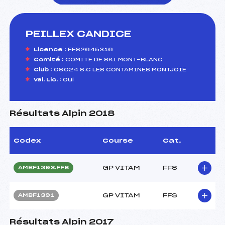
PEILLEX CANDICE
foi(s) le ski
Licence :
FFS2645316
Comité :
COMITE DE SKI MONT-BLANC
Club :
09024 S.C LES CONTAMINES MONTJOIE
Val. Lic. :
Oui
Résultats Alpin 2018
Codex
Course
Cat.
GP VITAM
FFS
AMBF1393.FFS
GP VITAM
FFS
AMBF1391
Résultats Alpin 2017