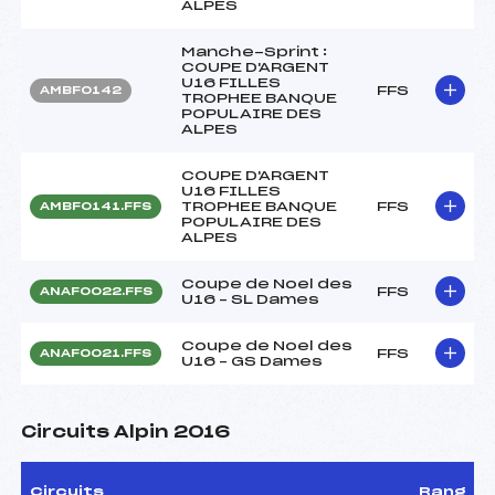
ALPES
Manche-Sprint :
COUPE D'ARGENT
U16 FILLES
FFS
AMBF0142
TROPHEE BANQUE
POPULAIRE DES
ALPES
COUPE D'ARGENT
U16 FILLES
TROPHEE BANQUE
FFS
AMBF0141.FFS
POPULAIRE DES
ALPES
Coupe de Noel des
FFS
ANAF0022.FFS
U16 – SL Dames
Coupe de Noel des
FFS
ANAF0021.FFS
U16 – GS Dames
Circuits Alpin 2016
Circuits
Rang