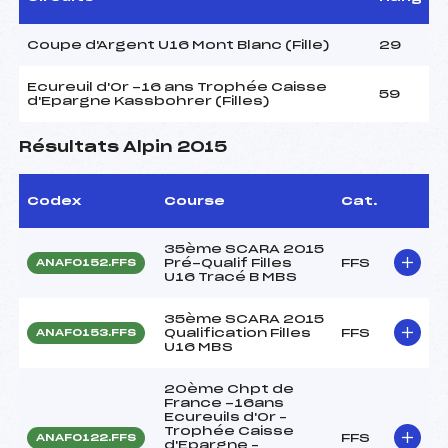
Coupe d'Argent U16 Mont Blanc (Fille)
29
Ecureuil d'Or -16 ans Trophée Caisse
59
d'Epargne Kassbohrer (Filles)
Résultats Alpin 2015
Codex
Course
Cat.
35ème SCARA 2015
Pré-Qualif Filles
FFS
ANAF0152.FFS
U16 Tracé B MBS
35ème SCARA 2015
Qualification Filles
FFS
ANAF0153.FFS
U16 MBS
20ème Chpt de
France -16ans
Ecureuils d'Or –
Trophée Caisse
FFS
ANAF0122.FFS
d'Epargne –