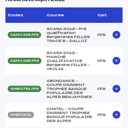
Codex
Course
Cat.
SCARA 2012- Pré
qualification
FFS
ASAF1425.FFS
Benjamines FILLES
TRACE B – DALLOZ
SCARA 2012 –
MANCHE
QUALIFICATIVE
FFS
ASAF1426.FFS
Benjamins FILLES –
VEOLIA
ABONDANCE –
COUPE D'ARGENT
TROPHEE BANQUE
FFS
AMBF1751.FFS
POPULAIRE DES
ALPES BENJAMINES
CHATEL – COUPE
D'ARGENT TROPHEE
FFS
AMBF0931
BANQUE POPULAIRE
DES ALPES