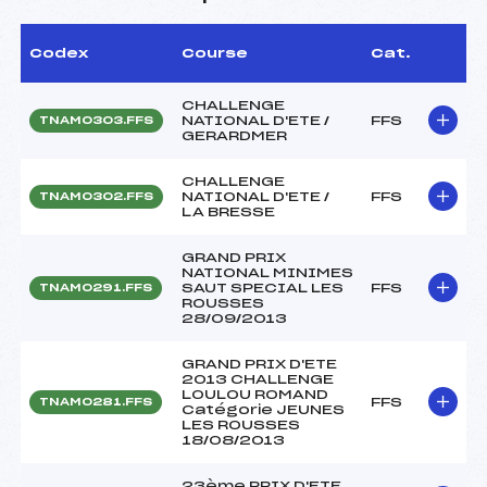
Codex
Course
Cat.
CHALLENGE
NATIONAL D'ETE /
FFS
TNAM0303.FFS
GERARDMER
CHALLENGE
NATIONAL D'ETE /
FFS
TNAM0302.FFS
LA BRESSE
GRAND PRIX
NATIONAL MINIMES
SAUT SPECIAL LES
FFS
TNAM0291.FFS
ROUSSES
28/09/2013
GRAND PRIX D'ETE
2013 CHALLENGE
LOULOU ROMAND
FFS
TNAM0281.FFS
Catégorie JEUNES
LES ROUSSES
18/08/2013
23ème PRIX D'ETE