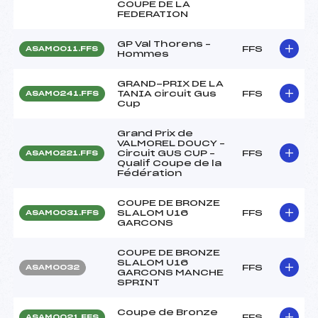
COUPE DE LA
FEDERATION
GP Val Thorens –
FFS
ASAM0011.FFS
Hommes
GRAND-PRIX DE LA
TANIA circuit Gus
FFS
ASAM0241.FFS
Cup
Grand Prix de
VALMOREL DOUCY –
Circuit GUS CUP –
FFS
ASAM0221.FFS
Qualif Coupe de la
Fédération
COUPE DE BRONZE
SLALOM U16
FFS
ASAM0031.FFS
GARCONS
COUPE DE BRONZE
SLALOM U16
FFS
ASAM0032
GARCONS MANCHE
SPRINT
Coupe de Bronze
FFS
ASAM0021.FFS