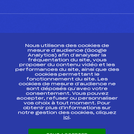
CONTACT
Nous utilisons des cookies de
ESPACE PRESSE
mesure d’audience (Google
Analytics) afin d’analyser la
fréquentation du site, vous
Ressources
proposer du contenu vidéo et les
performances du site, ainsi que des
Pass’Neige
cookies permettant le
Projet sportif fédéral
fonctionnement du site. Les
cookies de mesure d’audience ne
Projet de performance fédéral
sont déposés qu’avec votre
Antidopage
consentement. Vous pouvez
Pôle Développement, Formation, Suivi
accepter, refuser ou personnaliser
Scientifique
vos choix à tout moment. Pour
Listes ministérielles
obtenir plus d'informations sur
notre gestion des cookies, cliquez
Pôle vie de l’athlète
ici
.
Enseignement professionnel
Informatique et chronométrage
Circuits