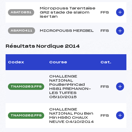
Micropouss Tarentaise
GR2 stade de slalom
FFS
ASAT0851
isertan
MICROPOUSS MERIBEL
FFS
ASAM0411
Résultats Nordique 2014
Codex
Course
Cat.
CHALLENGE
NATIONAL
PouBenMinCad
FFS
TNAM0263.FFS
HS81 PREMANON-
LES TUFFES
05/10/2015
CHALLENGE
NATIONAL Pou Ben
FFS
TNAM0262.FFS
Min HS60 CHAUX
NEUVE 04/10/2014