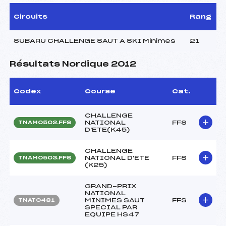
Circuits
Rang
SUBARU CHALLENGE SAUT A SKI Minimes
21
Résultats Nordique 2012
Codex
Course
Cat.
CHALLENGE
NATIONAL
FFS
TNAM0502.FFS
D'ETE(K45)
CHALLENGE
NATIONAL D'ETE
FFS
TNAM0503.FFS
(K25)
GRAND-PRIX
NATIONAL
MINIMES SAUT
FFS
TNAT0481
SPECIAL PAR
EQUIPE HS47