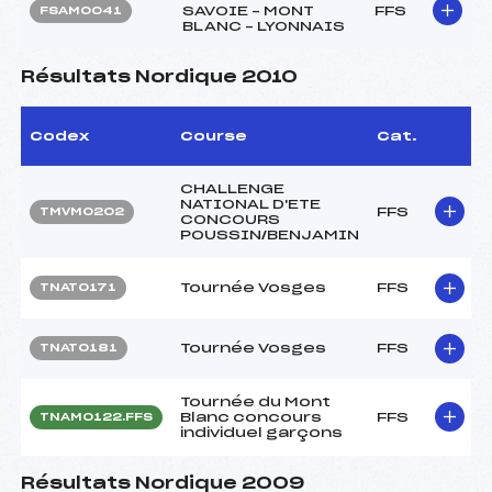
SAVOIE – MONT
FFS
FSAM0041
BLANC – LYONNAIS
Résultats Nordique 2010
Codex
Course
Cat.
CHALLENGE
NATIONAL D'ETE
FFS
TMVM0202
CONCOURS
POUSSIN/BENJAMIN
Tournée Vosges
FFS
TNAT0171
Tournée Vosges
FFS
TNAT0181
Tournée du Mont
Blanc concours
FFS
TNAM0122.FFS
individuel garçons
Résultats Nordique 2009