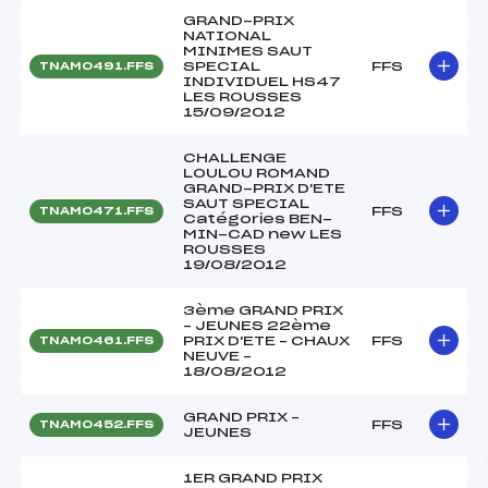
GRAND-PRIX
NATIONAL
MINIMES SAUT
SPECIAL
FFS
TNAM0491.FFS
INDIVIDUEL HS47
LES ROUSSES
15/09/2012
CHALLENGE
LOULOU ROMAND
GRAND-PRIX D'ETE
SAUT SPECIAL
FFS
TNAM0471.FFS
Catégories BEN-
MIN-CAD new LES
ROUSSES
19/08/2012
3ème GRAND PRIX
– JEUNES 22ème
PRIX D'ETE – CHAUX
FFS
TNAM0461.FFS
NEUVE –
18/08/2012
GRAND PRIX –
FFS
TNAM0452.FFS
JEUNES
1ER GRAND PRIX