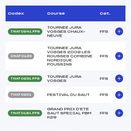
Codex
Course
Cat.
TOURNEE JURA
VOSGES CHAUX-
FFS
TNAT0241.FFS
NEUVE
TOURNEE JURA
VOSGES 2009 LES
ROUSSES COMBINE
FFS
CNAT0123
NORDIQUE
POUSSINS
TOURNEE JURA
FFS
TNAT0231.FFS
VOSGES
FESTIVAL DU SAUT
FFS
TNAT0201
GRAND PRIX D'ETE
SAUT SPECIAL PBM
FFS
TNAT0181.FFS
K29