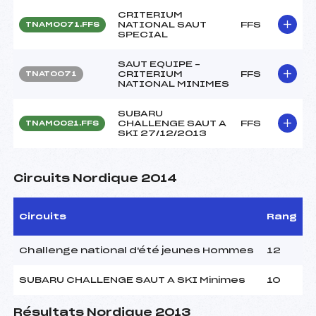
CRITERIUM
NATIONAL SAUT
FFS
TNAM0071.FFS
SPECIAL
SAUT EQUIPE –
CRITERIUM
FFS
TNAT0071
NATIONAL MINIMES
SUBARU
CHALLENGE SAUT A
FFS
TNAM0021.FFS
SKI 27/12/2013
Circuits Nordique 2014
Circuits
Rang
Challenge national d'été jeunes Hommes
12
SUBARU CHALLENGE SAUT A SKI Minimes
10
Résultats Nordique 2013