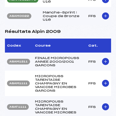
U16
Manche-Sprint :
Coupe de Bronze
FFS
ASAM0022
U16
Résultats Alpin 2009
Codex
Course
Cat.
FINALE MICROPOUSS
ANNEE 2000/2001
FFS
ASAM1211
GARCONS
MICROPOUSS
TARENTAISE
CHAMPAGNY EN
FFS
ASAM1111
VANOISE MICROBES
GARCONS
MICROPOUSS
TARENTAISE
FFS
ASAT1111
CHAMPAGNY EN
VANOISE MICROBES