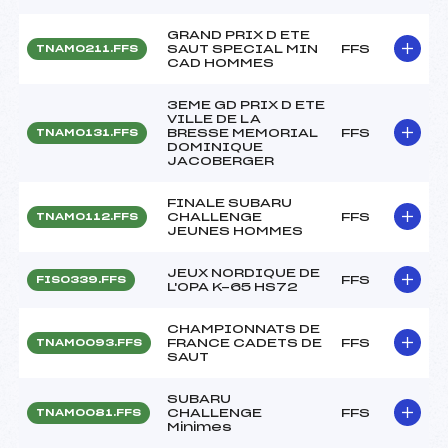
GRAND PRIX D ETE
SAUT SPECIAL MIN
FFS
TNAM0211.FFS
CAD HOMMES
3EME GD PRIX D ETE
VILLE DE LA
BRESSE MEMORIAL
FFS
TNAM0131.FFS
DOMINIQUE
JACOBERGER
FINALE SUBARU
CHALLENGE
FFS
TNAM0112.FFS
JEUNES HOMMES
JEUX NORDIQUE DE
FFS
FIS0339.FFS
L'OPA K-65 HS72
CHAMPIONNATS DE
FRANCE CADETS DE
FFS
TNAM0093.FFS
SAUT
SUBARU
CHALLENGE
FFS
TNAM0081.FFS
Minimes