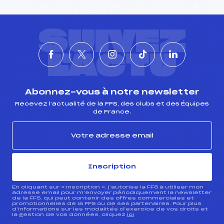
SUIVEZ
L'ACTU
Abonnez-vous à notre newsletter
Recevez l’actualité de la FFS, des clubs et des Équipes
de France.
Inscription
En cliquant sur « inscription », j’autorise la FFS à utiliser mon
adresse email pour m’envoyer périodiquement la newsletter
de la FFS, qui peut contenir des offres commerciales et
promotionnelles de la FFS ou de ses partenaires. Pour plus
d’informations sur les modalités d’exercice de vos droits et
la gestion de vos données, cliquez
ici