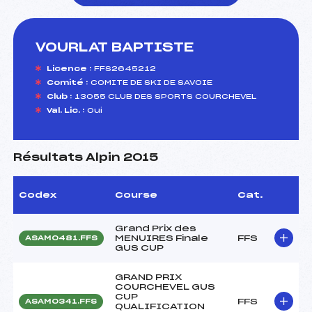
VOURLAT BAPTISTE
foi(s) le ski
Licence :
FFS2645212
Comité :
COMITE DE SKI DE SAVOIE
Club :
13055 CLUB DES SPORTS COURCHEVEL
Val. Lic. :
Oui
Résultats Alpin 2015
Codex
Course
Cat.
Grand Prix des
MENUIRES Finale
FFS
ASAM0481.FFS
GUS CUP
GRAND PRIX
COURCHEVEL GUS
CUP
FFS
ASAM0341.FFS
QUALIFICATION