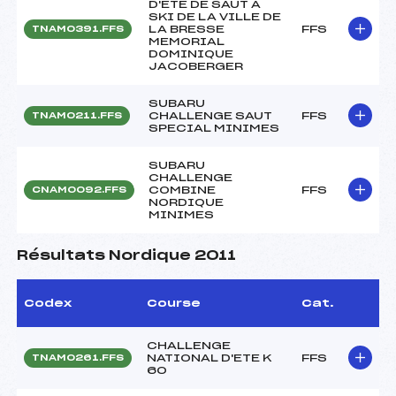
D'ETE DE SAUT A
SKI DE LA VILLE DE
LA BRESSE
FFS
TNAM0391.FFS
MEMORIAL
DOMINIQUE
JACOBERGER
SUBARU
CHALLENGE SAUT
FFS
TNAM0211.FFS
SPECIAL MINIMES
SUBARU
CHALLENGE
COMBINE
FFS
CNAM0092.FFS
NORDIQUE
MINIMES
Résultats Nordique 2011
Codex
Course
Cat.
CHALLENGE
NATIONAL D'ETE K
FFS
TNAM0261.FFS
60