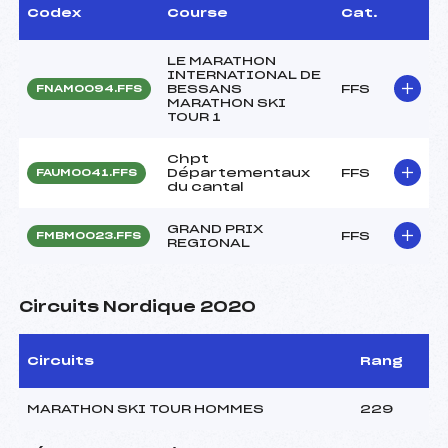
Codex
Course
Cat.
LE MARATHON
INTERNATIONAL DE
BESSANS
FFS
FNAM0094.FFS
MARATHON SKI
TOUR 1
Chpt
Départementaux
FFS
FAUM0041.FFS
du cantal
GRAND PRIX
FFS
FMBM0023.FFS
REGIONAL
Circuits Nordique 2020
Circuits
Rang
MARATHON SKI TOUR HOMMES
229