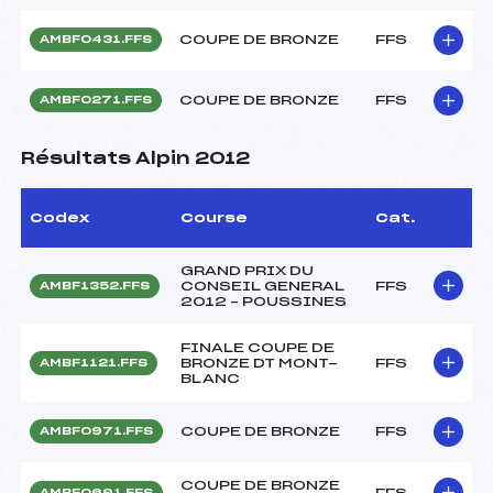
COUPE DE BRONZE
FFS
AMBF0431.FFS
COUPE DE BRONZE
FFS
AMBF0271.FFS
Résultats Alpin 2012
Codex
Course
Cat.
GRAND PRIX DU
CONSEIL GENERAL
FFS
AMBF1352.FFS
2012 – POUSSINES
FINALE COUPE DE
BRONZE DT MONT-
FFS
AMBF1121.FFS
BLANC
COUPE DE BRONZE
FFS
AMBF0971.FFS
COUPE DE BRONZE
FFS
AMBF0691.FFS