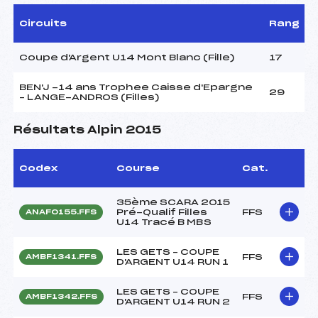
Circuits
Rang
Coupe d'Argent U14 Mont Blanc (Fille)
17
BEN'J -14 ans Trophee Caisse d'Epargne
29
– LANGE-ANDROS (Filles)
Résultats Alpin 2015
Codex
Course
Cat.
35ème SCARA 2015
Pré-Qualif Filles
FFS
ANAF0155.FFS
U14 Tracé B MBS
LES GETS – COUPE
FFS
AMBF1341.FFS
D'ARGENT U14 RUN 1
LES GETS – COUPE
FFS
AMBF1342.FFS
D'ARGENT U14 RUN 2