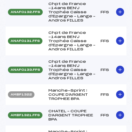
Chpt de France
-14ans BEN'J
Trophée Caisse
FFS
ANAF0132.FFS
d'Epargne – Lange –
Andros FILLES
Chpt de France
-14ans BEN'J
Trophée Caisse
FFS
ANAF0131.FFS
d'Epargne – Lange –
Andros FILLES
Chpt de France
-14ans BEN'J
Trophée Caisse
FFS
ANAF0133.FFS
d'Epargne – Lange –
Andros FILLES
Manche-Sprint :
COUPE D'ARGENT
FFS
AMBF1322
TROPHEE BPA
CHATEL – COUPE
D'ARGENT TROPHEE
FFS
AMBF1321.FFS
BPA
Manche-Sprint :