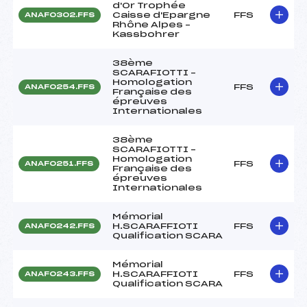
d'Or Trophée
Caisse d'Epargne
FFS
ANAF0302.FFS
Rhône Alpes –
Kassbohrer
38ème
SCARAFIOTTI –
Homologation
FFS
ANAF0254.FFS
Française des
épreuves
Internationales
38ème
SCARAFIOTTI –
Homologation
FFS
ANAF0251.FFS
Française des
épreuves
Internationales
Mémorial
H.SCARAFFIOTI
FFS
ANAF0242.FFS
Qualification SCARA
Mémorial
H.SCARAFFIOTI
FFS
ANAF0243.FFS
Qualification SCARA