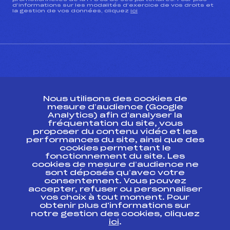
d’informations sur les modalités d’exercice de vos droits et
la gestion de vos données, cliquez
ici
CONTACT
Nous utilisons des cookies de
ESPACE PRESSE
mesure d’audience (Google
Analytics) afin d’analyser la
fréquentation du site, vous
Ressources
proposer du contenu vidéo et les
performances du site, ainsi que des
Pass’Neige
cookies permettant le
Projet sportif fédéral
fonctionnement du site. Les
cookies de mesure d’audience ne
Projet de performance fédéral
sont déposés qu’avec votre
Antidopage
consentement. Vous pouvez
Pôle Développement, Formation, Suivi
accepter, refuser ou personnaliser
Scientifique
vos choix à tout moment. Pour
Listes ministérielles
obtenir plus d'informations sur
notre gestion des cookies, cliquez
Pôle vie de l’athlète
ici
.
Enseignement professionnel