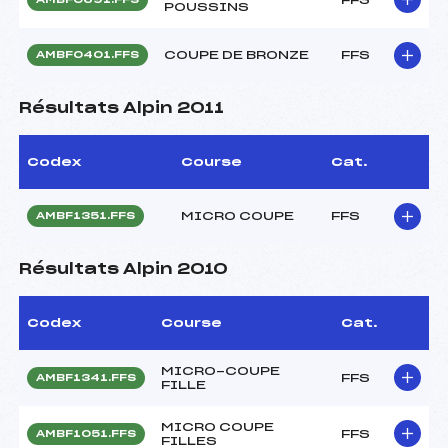
POUSSINS
COUPE DE BRONZE
FFS
AMBF0401.FFS
Résultats Alpin 2011
Codex
Course
Cat.
MICRO COUPE
FFS
AMBF1351.FFS
Résultats Alpin 2010
Codex
Course
Cat.
MICRO-COUPE
FFS
AMBF1341.FFS
FILLE
MICRO COUPE
FFS
AMBF1051.FFS
FILLES