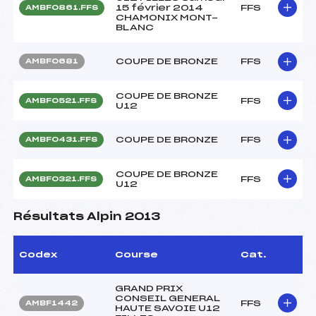
15 février 2014
FFS
AMBF0861.FFS
CHAMONIX MONT-
BLANC
COUPE DE BRONZE
FFS
AMBF0681
COUPE DE BRONZE
FFS
AMBF0521.FFS
U12
COUPE DE BRONZE
FFS
AMBF0431.FFS
COUPE DE BRONZE
FFS
AMBF0321.FFS
U12
Résultats Alpin 2013
Codex
Course
Cat.
GRAND PRIX
CONSEIL GENERAL
FFS
AMBF1442
HAUTE SAVOIE U12