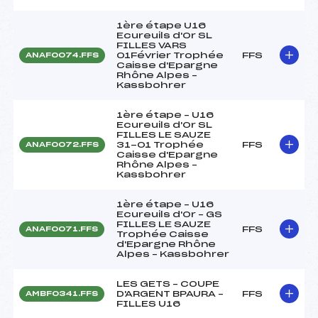
1ère étape U16
Ecureuils d'Or SL
FILLES VARS
01Février Trophée
FFS
ANAF0074.FFS
Caisse d'Epargne
Rhône Alpes –
Kassbohrer
1ère étape – U16
Ecureuils d'Or SL
FILLES LE SAUZE
31-01 Trophée
FFS
ANAF0072.FFS
Caisse d'Epargne
Rhône Alpes –
Kassbohrer
1ère étape – U16
Ecureuils d'Or – GS
FILLES LE SAUZE
FFS
ANAF0071.FFS
Trophée Caisse
d'Epargne Rhône
Alpes – Kassbohrer
LES GETS – COUPE
D'ARGENT BPAURA –
FFS
AMBF0341.FFS
FILLES U16