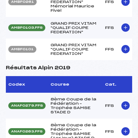
FEDERATION"
FFS
AMBF0261
Mémorial Maurice
Fivel
GRAND PRIX VITAM
"QUALIF COUPE
FFS
AMBF0103.FFS
FEDERATION"
GRAND PRIX VITAM
"QUALIF COUPE
FFS
AMBF0101
FEDERATION"
Résultats Alpin 2019
Codex
Course
Cat.
8ème Coupe de la
Fédération –
FFS
ANAF0279.FFS
Trophée SAMSE
STADE D
8ème Coupe de la
Fédération –
FFS
ANAF0263.FFS
Trophée SAMSE
(1er jour) STADE D