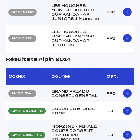
LES HOUCHES
MONT-BLANC SKI
FFS
AMBF1732
CUP KANDAHAR
JUNIORS 1 Manche
LES HOUCHES
MONT-BLANC SKI
FFS
AMBF1731
CUP KANDAHAR
JUNIORS
Résultats Alpin 2014
Codex
Course
Cat.
GRAND PRIX DU
FFS
AMBF1741
CONSEIL GENERAL
Coupe de Bronze
FFS
AMBF1601.FFS
2002
MORZINE – FINALE
COUPE D'ARGENT
U12 TROPHEE
FFS
AMBF1551.FFS
SOURCE MT