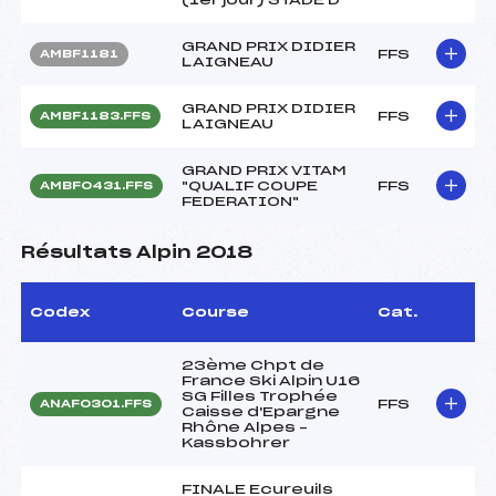
GRAND PRIX DIDIER
FFS
AMBF1181
LAIGNEAU
GRAND PRIX DIDIER
FFS
AMBF1183.FFS
LAIGNEAU
GRAND PRIX VITAM
"QUALIF COUPE
FFS
AMBF0431.FFS
FEDERATION"
Résultats Alpin 2018
Codex
Course
Cat.
23ème Chpt de
France Ski Alpin U16
SG Filles Trophée
FFS
ANAF0301.FFS
Caisse d'Epargne
Rhône Alpes –
Kassbohrer
FINALE Ecureuils