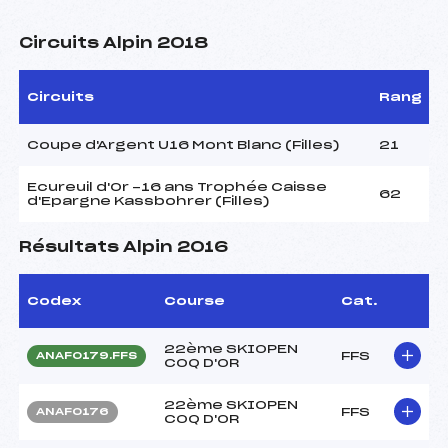
Circuits Alpin 2018
Circuits
Rang
Coupe d'Argent U16 Mont Blanc (Filles)
21
Ecureuil d'Or -16 ans Trophée Caisse
62
d'Epargne Kassbohrer (Filles)
Résultats Alpin 2016
Codex
Course
Cat.
22ème SKIOPEN
FFS
ANAF0179.FFS
COQ D'OR
22ème SKIOPEN
FFS
ANAF0176
COQ D'OR