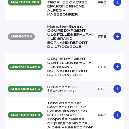
TROPHEE CAISSE
FFS
ANAF0131.FFS
EPARGNE RHONE
ALPES –
KASSBOHRER
Manche-Sprint :
COUPE D'ARGENT
U16 FILLES BPAURA
FFS
AMBF0792
– LE GRAND
BORNAND REPORT
DU 17/02/2018
COUPE D'ARGENT
U16 FILLES BPAURA
– LE GRAND
FFS
AMBF0791.FFS
BORNAND REPORT
DU 17/02/2018
Dimanche 18
FFS
AMBF0861.FFS
février 2018
1ère étape 02
Février 2018 U16
Ecureuils d'Or GS
FILLES VARS
FFS
ANAF0073.FFS
Trophée Caisse
d'Epargne Rhône
Alpes – Kassbohrer