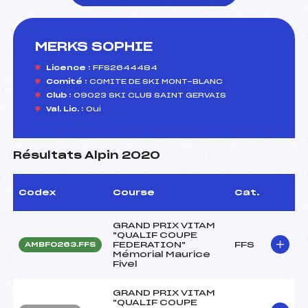
MERKS SOPHIE
foi(s) le ski
Licence :
FFS2644484
Comité :
COMITE DE SKI MONT-BLANC
Club :
09023 SKI CLUB SAINT GERVAIS
Val. Lic. :
Oui
Résultats Alpin 2020
Codex
Course
Cat.
GRAND PRIX VITAM
"QUALIF COUPE
FEDERATION"
FFS
AMBF0263.FFS
Mémorial Maurice
Fivel
GRAND PRIX VITAM
"QUALIF COUPE