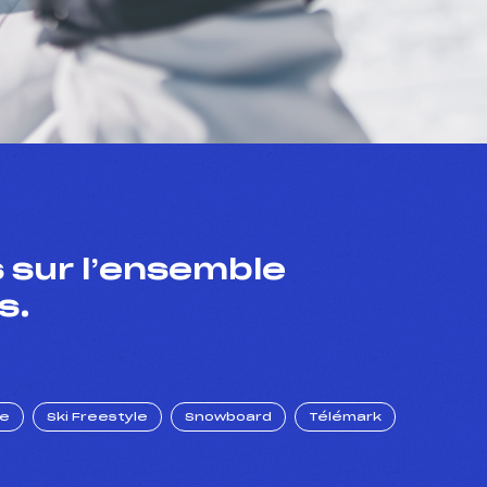
 sur l’ensemble
s.
ue
Ski Freestyle
Snowboard
Télémark