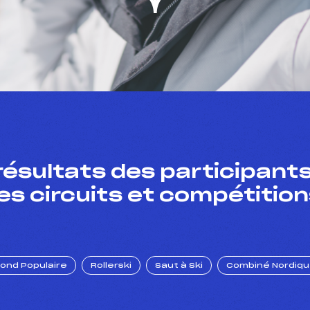
résultats des participants
es circuits et compétition
Fond Populaire
Rollerski
Saut à Ski
Combiné Nordiq