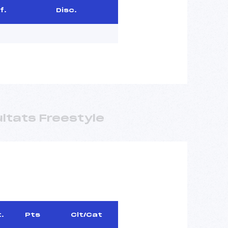
f.
Disc.
ltats Freestyle
t.
Pts
Clt/Cat