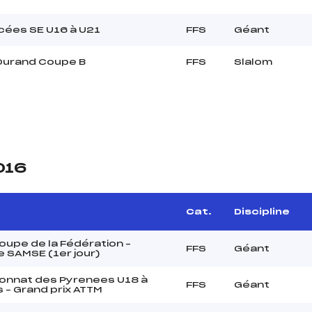
cées SE U16 à U21
FFS
Géant
 Durand Coupe B
FFS
Slalom
016
Cat.
Discipline
upe de la Fédération –
FFS
Géant
 SAMSE (1er jour)
onnat des Pyrenees U18 à
FFS
Géant
 – Grand prix ATTM