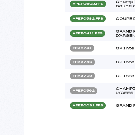
Champio
APEF0602.FFS
coupe d
COUPE D
APEF0582.FFS
GRAND 
APEF0411.FFS
D'ARGEN
GP Inte
FRA6741
GP Inte
FRA6740
GP Inte
FRA6739
CHAMPI
APEF0562
LYCEES 
GRAND 
APEF0091.FFS