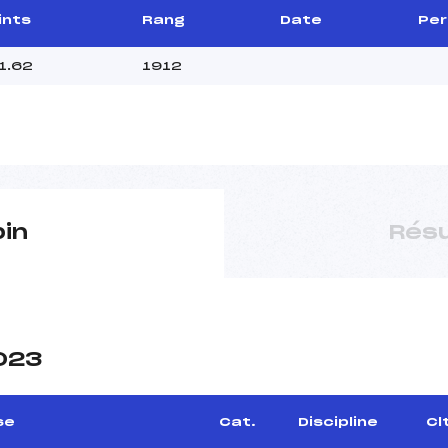
ints
Rang
Date
Per
1.62
1912
pin
Résu
2023
se
Cat.
Discipline
Cl