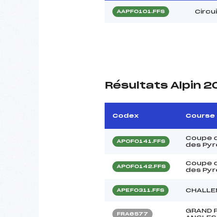
Circu
AAPF0101.FFS
Résultats Alpin 2
Codex
Course
Coupe 
APOF0141.FFS
des Py
Coupe 
APOF0142.FFS
des Py
CHALLE
APEF0311.FFS
GRAND 
FRA6577