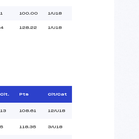
1
100.00
1/U18
4
128.22
1/U18
Clt.
Pts
Clt/Cat
13
108.61
12/U18
5
118.35
3/U18