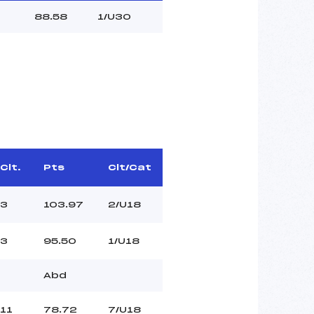
88.58
1/U30
Clt.
Pts
Clt/Cat
3
103.97
2/U18
3
95.50
1/U18
Abd
11
78.72
7/U18