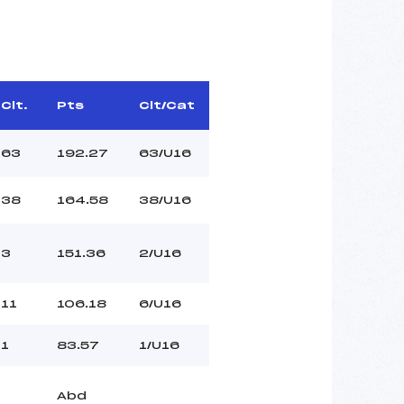
Clt.
Pts
Clt/Cat
63
192.27
63/U16
38
164.58
38/U16
3
151.36
2/U16
11
106.18
6/U16
1
83.57
1/U16
Abd