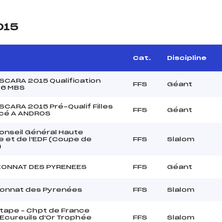
015
Cat.
Discipline
CARA 2015 Qualification
FFS
Géant
U16 MBS
CARA 2015 Pré-Qualif Filles
FFS
Géant
acé A ANDROS
onseil Général Haute
 et de l'EDF (Coupe de
FFS
Slalom
)
ONNAT DES PYRENEES
FFS
Géant
onnat des Pyrenées
FFS
Slalom
tape – Chpt de France
Ecureuils d'Or Trophée
FFS
Slalom