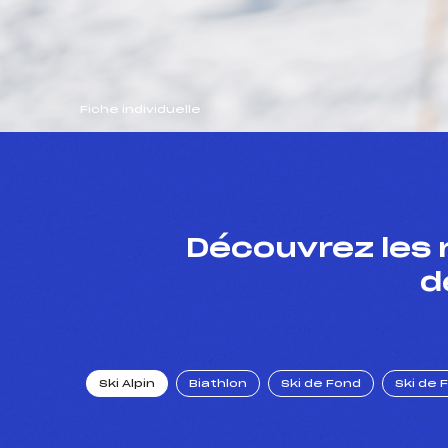
Fiche individuelle
Découvrez les 
d
Ski Alpin
Biathlon
Ski de Fond
Ski de 