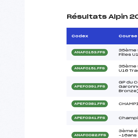
Résultats Alpin 2
Codex
Course
35ème S
ANAF0153.FFS
Filles 
35ème S
ANAF0151.FFS
U16 Tr
GP du C
Garonne
APEF0391.FFS
Bronze
CHAMPI
APEF0381.FFS
Champi
APEF0341.FFS
3ème é
-16ans 
ANAF0082.FFS