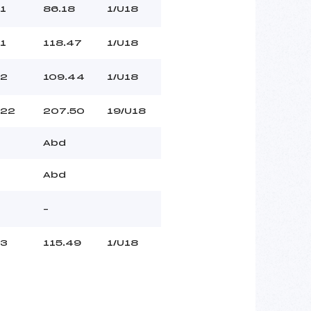
1
86.18
1/U18
1
118.47
1/U18
2
109.44
1/U18
22
207.50
19/U18
Abd
Abd
–
3
115.49
1/U18