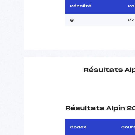
Pénalité
Po
@
27
Résultats Al
Résultats Alpin 
Codex
Cour