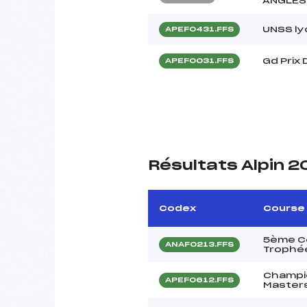
ANGLES
UNSS ly
APEF0431.FFS
Gd Prix
APEF0031.FFS
Résultats Alpin 2
Codex
Course
5ème Co
ANAF0213.FFS
Trophée
Champi
APEF0612.FFS
Masters