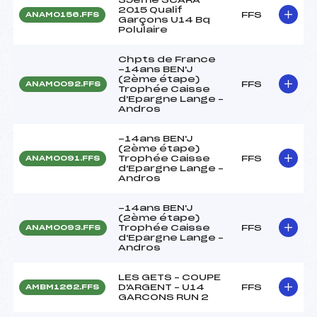
2015 Qualif
FFS
ANAM0156.FFS
Garçons U14 Bq
Polulaire
Chpts de France
-14ans BEN'J
(2ème étape)
FFS
ANAM0092.FFS
Trophée Caisse
d'Epargne Lange –
Andros
-14ans BEN'J
(2ème étape)
Trophée Caisse
FFS
ANAM0091.FFS
d'Epargne Lange –
Andros
-14ans BEN'J
(2ème étape)
Trophée Caisse
FFS
ANAM0093.FFS
d'Epargne Lange –
Andros
LES GETS – COUPE
D'ARGENT – U14
FFS
AMBM1262.FFS
GARCONS RUN 2