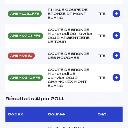
FINALE COUPE DE
BRONZE DT MONT-
FFS
AMBM1121.FFS
BLANC
COUPE DE BRONZE
Mercredi 29 février
FFS
AMBM0701.FFS
2012 ARGENTIERE –
LE TOUR
COUPE DE BRONZE
FFS
AMBM0951
LES HOUCHES
COUPE DE BRONZE
Mercredi 18
Janvier 2012
FFS
AMBM0241.FFS
CHAMONIX MONT-
BLANC
Résultats Alpin 2011
Codex
Course
Cat.
BERNEX – FINALE