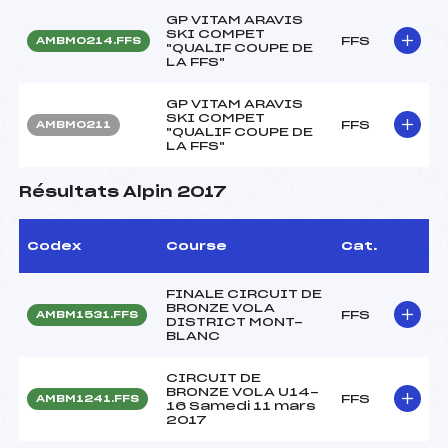
GP VITAM ARAVIS
SKI COMPET
FFS
AMBM0214.FFS
"QUALIF COUPE DE
LA FFS"
GP VITAM ARAVIS
SKI COMPET
FFS
AMBM0211
"QUALIF COUPE DE
LA FFS"
Résultats Alpin 2017
Codex
Course
Cat.
FINALE CIRCUIT DE
BRONZE VOLA
FFS
AMBM1531.FFS
DISTRICT MONT-
BLANC
CIRCUIT DE
BRONZE VOLA U14-
FFS
AMBM1241.FFS
16 Samedi 11 mars
2017