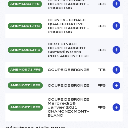
COUPE D'ARGENT –
FFS
AMBM1231.FFS
POUSSINS
BERNEX – FINALE
QUALIFICATIVE
FFS
AMBM1201.FFS
COUPE D'ARGENT –
POUSSINS
DEMI FINALE
COUPE D'ARGENT
FFS
AMBM1081.FFS
Samedi 5 Mars
2011 ARGENTIERE
COUPE DE BRONZE
FFS
AMBM0971.FFS
COUPE DE BRONZE
FFS
AMBM0571.FFS
COUPE DE BRONZE
Mercredi 19
Janvier 2011
FFS
AMBM0271.FFS
CHAMONIX MONT-
BLANC