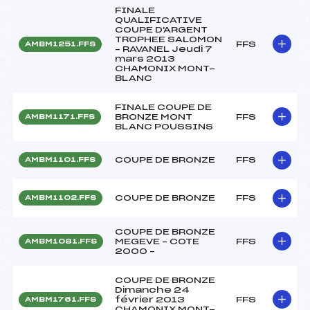
FINALE
QUALIFICATIVE
COUPE D'ARGENT
TROPHEE SALOMON
FFS
AMBM1251.FFS
– RAVANEL Jeudi 7
mars 2013
CHAMONIX MONT-
BLANC
FINALE COUPE DE
BRONZE MONT
FFS
AMBM1171.FFS
BLANC POUSSINS
COUPE DE BRONZE
FFS
AMBM1101.FFS
COUPE DE BRONZE
FFS
AMBM1102.FFS
COUPE DE BRONZE
MEGEVE – COTE
FFS
AMBM1081.FFS
2000 –
COUPE DE BRONZE
Dimanche 24
février 2013
FFS
AMBM1761.FFS
CHAMONIX MONT-