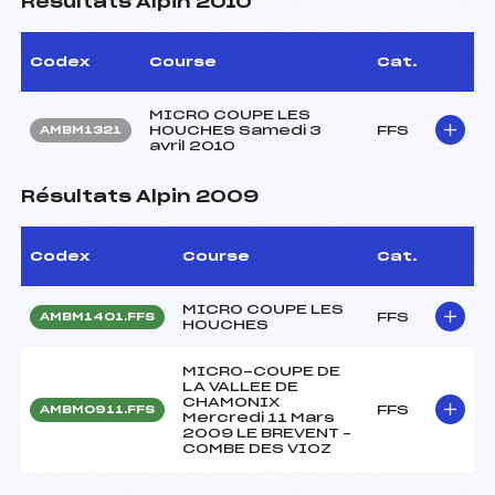
Résultats Alpin 2010
Codex
Course
Cat.
MICRO COUPE LES
HOUCHES Samedi 3
FFS
AMBM1321
avril 2010
Résultats Alpin 2009
Codex
Course
Cat.
MICRO COUPE LES
FFS
AMBM1401.FFS
HOUCHES
MICRO-COUPE DE
LA VALLEE DE
CHAMONIX
FFS
AMBM0911.FFS
Mercredi 11 Mars
2009 LE BREVENT –
COMBE DES VIOZ