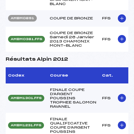
BLANC
COUPE DE BRONZE
FFS
AMBM0891
COUPE DE BRONZE
Samedi 26 Janvier
FFS
AMBM0381.FFS
2013 CHAMONIX
MONT-BLANC
Résultats Alpin 2012
Codex
Course
Cat.
FINALE COUPE
D'ARGENT
POUSSINS
FFS
AMBM1301.FFS
TROPHEE SALOMON
RAVANEL
FINALE
QUALIFICATIVE
FFS
AMBM1231.FFS
COUPE D'ARGENT
POUSSINS