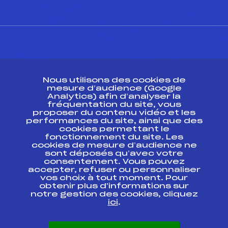
CONTACT
Nous utilisons des cookies de
ESPACE PRESSE
mesure d’audience (Google
Analytics) afin d’analyser la
fréquentation du site, vous
Ressources
proposer du contenu vidéo et les
performances du site, ainsi que des
Pass’Neige
cookies permettant le
Projet sportif fédéral
fonctionnement du site. Les
cookies de mesure d’audience ne
Projet de performance fédéral
sont déposés qu’avec votre
Antidopage
consentement. Vous pouvez
Pôle Développement, Formation, Suivi
accepter, refuser ou personnaliser
Scientifique
vos choix à tout moment. Pour
Listes ministérielles
obtenir plus d'informations sur
notre gestion des cookies, cliquez
Pôle vie de l’athlète
ici
.
Enseignement professionnel
Informatique et chronométrage