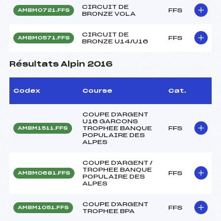
CIRCUIT DE
FFS
AMBM0721.FFS
BRONZE VOLA
CIRCUIT DE
FFS
AMBM0571.FFS
BRONZE U14/U16
Résultats Alpin 2016
Codex
Course
Cat.
COUPE D'ARGENT
U16 GARCONS
TROPHEE BANQUE
FFS
AMBM1511.FFS
POPULAIRE DES
ALPES
COUPE D'ARGENT /
TROPHEE BANQUE
FFS
AMBM0681.FFS
POPULAIRE DES
ALPES
COUPE D'ARGENT
FFS
AMBM1051.FFS
TROPHEE BPA