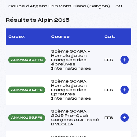
Coupe d'Argent U16 Mont Blanc (Garçon)
58
Résultats Alpin 2015
Codex
Course
Cat.
35ème SCARA –
Homologation
Française des
FFS
ANAM0163.FFS
épreuves
Internationales
35ème SCARA
Homologation
Française des
FFS
ANAM0161.FFS
Epreuves
Internationales
35ème SCARA
2015 Pré-Qualif
FFS
ANAM0155.FFS
Garçons U14 Tracé
B VEOLIA
35ème SCARA