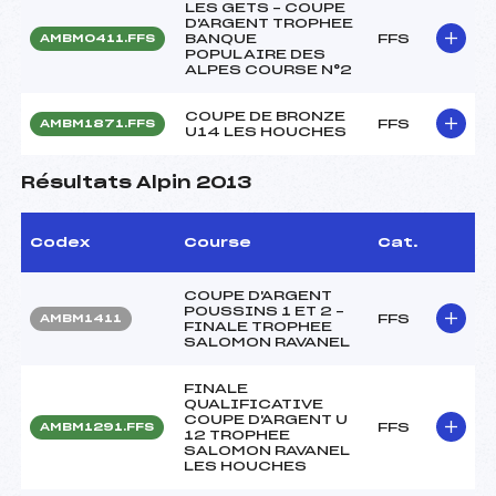
LES GETS – COUPE
D'ARGENT TROPHEE
BANQUE
FFS
AMBM0411.FFS
POPULAIRE DES
ALPES COURSE N°2
COUPE DE BRONZE
FFS
AMBM1871.FFS
U14 LES HOUCHES
Résultats Alpin 2013
Codex
Course
Cat.
COUPE D'ARGENT
POUSSINS 1 ET 2 –
FFS
AMBM1411
FINALE TROPHEE
SALOMON RAVANEL
FINALE
QUALIFICATIVE
COUPE D'ARGENT U
FFS
AMBM1291.FFS
12 TROPHEE
SALOMON RAVANEL
LES HOUCHES