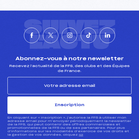
SUIVEZ
L'ACTU
Abonnez-vous à notre newsletter
Recevez l’actualité de la FFS, des clubs et des Équipes
de France.
Inscription
En cliquant sur « inscription », j’autorise la FFS à utiliser mon
adresse email pour m’envoyer périodiquement la newsletter
de la FFS, qui peut contenir des offres commerciales et
promotionnelles de la FFS ou de ses partenaires. Pour plus
d’informations sur les modalités d’exercice de vos droits et
la gestion de vos données, cliquez
ici