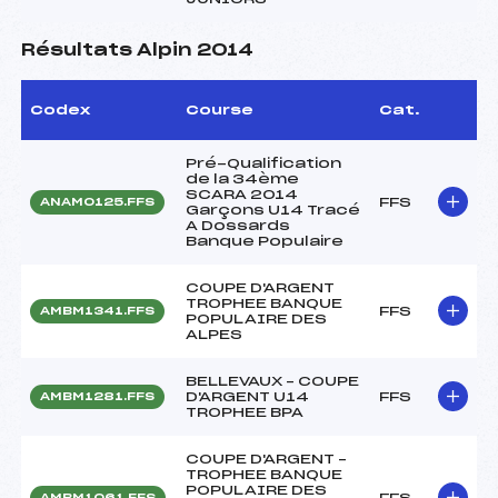
Résultats Alpin 2014
Codex
Course
Cat.
Pré-Qualification
de la 34ème
SCARA 2014
FFS
ANAM0125.FFS
Garçons U14 Tracé
A Dossards
Banque Populaire
COUPE D'ARGENT
TROPHEE BANQUE
FFS
AMBM1341.FFS
POPULAIRE DES
ALPES
BELLEVAUX – COUPE
D'ARGENT U14
FFS
AMBM1281.FFS
TROPHEE BPA
COUPE D'ARGENT –
TROPHEE BANQUE
POPULAIRE DES
FFS
AMBM1061.FFS