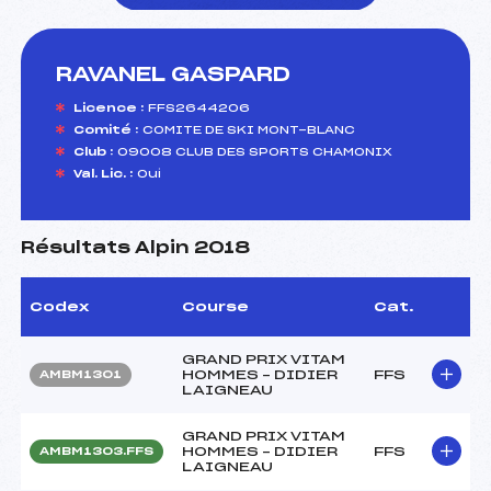
RAVANEL GASPARD
foi(s) le ski
Licence :
FFS2644206
Comité :
COMITE DE SKI MONT-BLANC
Club :
09008 CLUB DES SPORTS CHAMONIX
Val. Lic. :
Oui
Résultats Alpin 2018
Codex
Course
Cat.
GRAND PRIX VITAM
HOMMES – DIDIER
FFS
AMBM1301
LAIGNEAU
GRAND PRIX VITAM
HOMMES – DIDIER
FFS
AMBM1303.FFS
LAIGNEAU