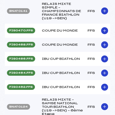
RELAIS MIXTE
SIMPLE –
CHAMPIONNATS DE
FFS
BNAT0141
FRANCE BIATHLON
(U19 ->SEN)
COUPE DU MONDE
FFS
FIS0470.FFS
COUPE DU MONDE
FFS
FIS0468.FFS
IBU CUP BIATHLON
FFS
FIS0466.FFS
IBU CUP BIATHLON
FFS
FIS0464.FFS
IBU CUP BIATHLON
FFS
FIS0462.FFS
RELAIS MIXTE –
SAMSE NATIONAL
TOUR BIATHLON
FFS
BNAT0124
(U19 ->SEN) – 6ème
Etape