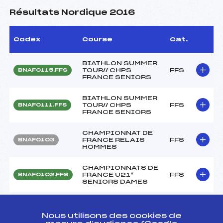
Résultats Nordique 2016
Codex
Course
Cat.
BIATHLON SUMMER
TOUR// CHPS
FFS
BNAF0115.FFS
FRANCE SENIORS
BIATHLON SUMMER
TOUR// CHPS
FFS
BNAF0111.FFS
FRANCE SENIORS
CHAMPIONNAT DE
FRANCE RELAIS
FFS
BNAF0103
HOMMES
CHAMPIONNATS DE
FRANCE U21*
FFS
BNAF0102.FFS
SENIORS DAMES
RELAIS
CHAMPIONNATS DE
Nous utilisons des cookies de
FRANCE DES CLUBS
FFS
FNAF0401