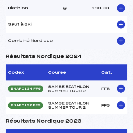
Biathlon
@
180.93
Saut à Ski
Combiné Nordique
Résultats Nordique 2024
Codex
Course
Cat.
SAMSE BIATHLON
FFS
BNAF0134.FFS
SUMMER TOUR 2
SAMSE BIATHLON
FFS
BNAF0132.FFS
SUMMER TOUR 2
Résultats Nordique 2023