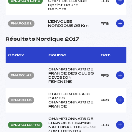
CHPT DE FRANCE
FFS
BNAF0141.FFS
Sprint Court
Seniors
L'ENVOLEE
FFS
FNAF0261
NORDIQUE 25 Km
Résultats Nordique 2017
Codex
Course
Cat.
CHAMPIONNATS DE
FRANCE DES CLUBS
FFS
FNAF0141
DIVISION
FEMININE
BIATHLON RELAIS
DAMES
FFS
BNAF0115
CHAMPIONNATS DE
FRANCE
CHAMPIONNATS DE
FRANCE ET SAMSE
FFS
BNAF0113.FFS
NATIONAL TOUR U19
/ U21 / SENIOR