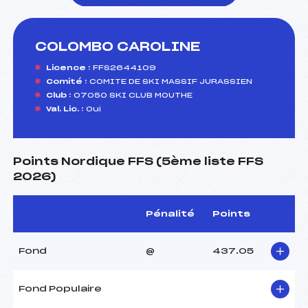
COLOMBO CAROLINE
foi(s) le ski
Licence :
FFS2644109
Comité :
COMITE DE SKI MASSIF JURASSIEN
Club :
07050 SKI CLUB MOUTHE
Val. Lic. :
Oui
Points Nordique FFS (5ème liste FFS
2026)
Pénalité
Points
Fond
@
437.05
Fond Populaire