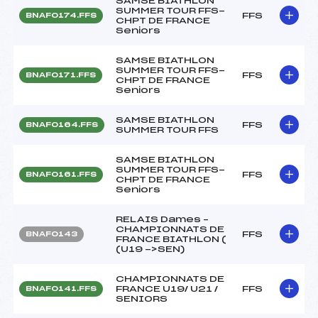
SAMSE BIATHLON
SUMMER TOUR FFS-
FFS
BNAF0174.FFS
CHPT DE FRANCE
Seniors
SAMSE BIATHLON
SUMMER TOUR FFS-
FFS
BNAF0171.FFS
CHPT DE FRANCE
Seniors
SAMSE BIATHLON
FFS
BNAF0164.FFS
SUMMER TOUR FFS
SAMSE BIATHLON
SUMMER TOUR FFS-
FFS
BNAF0161.FFS
CHPT DE FRANCE
Seniors
RELAIS Dames –
CHAMPIONNATS DE
FFS
BNAF0143
FRANCE BIATHLON (
(U19 ->SEN)
CHAMPIONNATS DE
FRANCE U19/ U21 /
FFS
BNAF0141.FFS
SENIORS