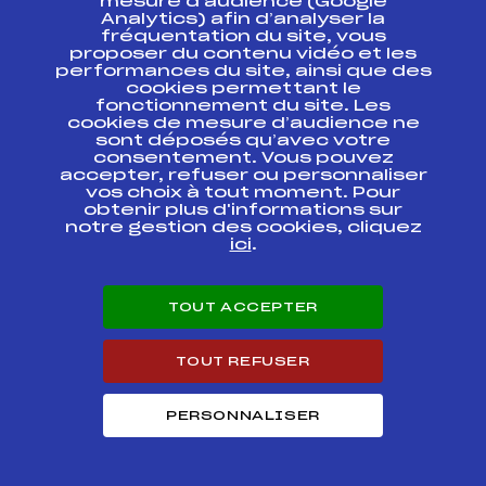
DIVISION
mesure d’audience (Google
FEMININE
Analytics) afin d’analyser la
fréquentation du site, vous
proposer du contenu vidéo et les
SAMSE NATIONAL
performances du site, ainsi que des
TOUR U19 / U21 /
FFS
BNAF0092.FFS
cookies permettant le
SENIOR
fonctionnement du site. Les
cookies de mesure d’audience ne
SAMSE NATIONAL
sont déposés qu’avec votre
TOUR U19 / U21 /
FFS
BNAF0091.FFS
consentement. Vous pouvez
SENIOR
accepter, refuser ou personnaliser
vos choix à tout moment. Pour
obtenir plus d'informations sur
SAMSE NATIONAL
notre gestion des cookies, cliquez
TOUR //
FFS
BNAF0082.FFS
CHAMPIONNATS DE
ici
.
FRANCE U16
SAMSE NATIONAL
TOUT ACCEPTER
FFS
BNAF0084.FFS
TOUR
TOUT REFUSER
SAMSE NATIONAL
TOUR U19 / U21 /
FFS
BNAF0073.FFS
SENIOR
PERSONNALISER
SAMSE NATIONAL
TOUR U19 / U21 /
FFS
BNAF0072.FFS
SENIOR