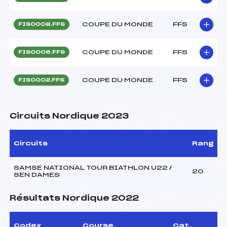
COUPE DU MONDE
FFS
FIS0008.FFS
COUPE DU MONDE
FFS
FIS0006.FFS
COUPE DU MONDE
FFS
FIS0002.FFS
Circuits Nordique 2023
Circuits
Rang
SAMSE NATIONAL TOUR BIATHLON U22 /
20
SEN DAMES
Résultats Nordique 2022
Codex
Course
Cat.