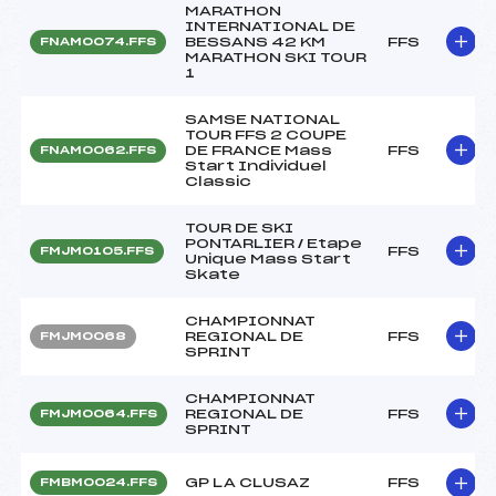
MARATHON
INTERNATIONAL DE
BESSANS 42 KM
FFS
FNAM0074.FFS
MARATHON SKI TOUR
1
SAMSE NATIONAL
TOUR FFS 2 COUPE
DE FRANCE Mass
FFS
FNAM0062.FFS
Start Individuel
Classic
TOUR DE SKI
PONTARLIER / Etape
FFS
FMJM0105.FFS
Unique Mass Start
Skate
CHAMPIONNAT
REGIONAL DE
FFS
FMJM0068
SPRINT
CHAMPIONNAT
REGIONAL DE
FFS
FMJM0064.FFS
SPRINT
GP LA CLUSAZ
FFS
FMBM0024.FFS