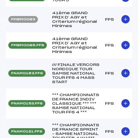
41ème GRAND
PRIX D’ AGY et
FFS
FMBM0083
Criterium régional
Minimes
41ème GRAND
PRIX D’ AGY et
FFS
FMBM0086.FFS
Criterium régional
Minimes
/// FINALE VERCORS
NORDIQUE TOUR
SAMSE NATIONAL
FFS
FNAM0163.FFS
TOUR FFS 4 MASS
START
*** CHAMPIONNATS
DE FRANCE INDIV
CLASSIQUE *** ***
FFS
FNAM0153.FFS
SAMSE NATIONAL
TOUR FFS 4 ***
*** CHAMPIONNATS
DE FRANCE SPRINT
FFS
FNAM0121.FFS
– SAMSE NATIONAL
TOUR FFS 4 W1***