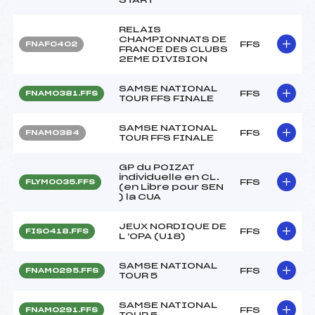
RELAIS
CHAMPIONNATS DE
FFS
FNAF0402
FRANCE DES CLUBS
2EME DIVISION
SAMSE NATIONAL
FFS
FNAM0381.FFS
TOUR FFS FINALE
SAMSE NATIONAL
FFS
FNAM0384
TOUR FFS FINALE
GP du POIZAT
individuelle en CL.
FFS
FLYM0035.FFS
(en Libre pour SEN
) la CUA
JEUX NORDIQUE DE
FFS
FIS0418.FFS
L 'OPA (U18)
SAMSE NATIONAL
FFS
FNAM0295.FFS
TOUR 5
SAMSE NATIONAL
FFS
FNAM0291.FFS
TOUR 5