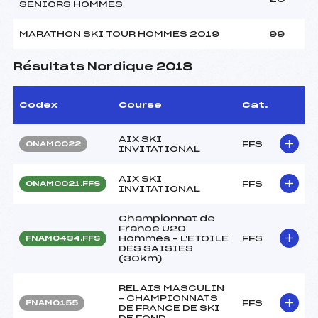
SENIORS HOMMES
MARATHON SKI TOUR HOMMES 2019
99
Résultats Nordique 2018
Codex
Course
Cat.
AIX SKI
FFS
ONAM0022
INVITATIONAL
AIX SKI
FFS
ONAM0021.FFS
INVITATIONAL
Championnat de
France U20
Hommes – L'ETOILE
FFS
FNAM0434.FFS
DES SAISIES
(30km)
RELAIS MASCULIN
– CHAMPIONNATS
FFS
FNAM0155
DE FRANCE DE SKI
DE FOND