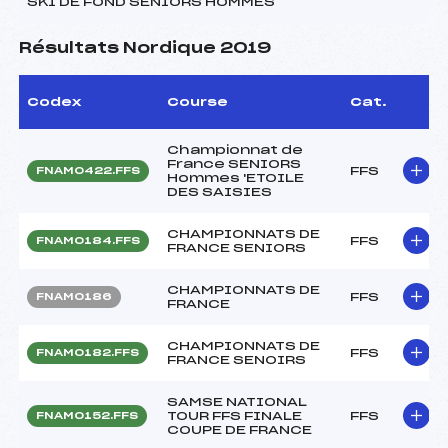
SKI DE FOND SENIORS HOMMES
Résultats Nordique 2019
Codex
Course
Cat.
Championnat de
France SENIORS
FFS
FNAM0422.FFS
Hommes 'ETOILE
DES SAISIES
CHAMPIONNATS DE
FFS
FNAM0184.FFS
FRANCE SENIORS
CHAMPIONNATS DE
FFS
FNAM0186
FRANCE
CHAMPIONNATS DE
FFS
FNAM0182.FFS
FRANCE SENOIRS
SAMSE NATIONAL
TOUR FFS FINALE
FFS
FNAM0152.FFS
COUPE DE FRANCE