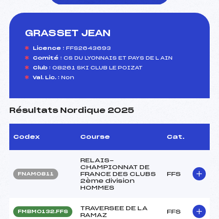
GRASSET JEAN
foi(s) le ski
Licence :
FFS2643693
Comité :
CS DU LYONNAIS ET PAYS DE L AIN
Club :
08261 SKI CLUB LE POIZAT
Val. Lic. :
Non
Résultats Nordique 2025
Codex
Course
Cat.
RELAIS-
CHAMPIONNAT DE
FRANCE DES CLUBS
FFS
FNAM0811
2ème division
HOMMES
TRAVERSEE DE LA
FFS
FMBM0132.FFS
RAMAZ