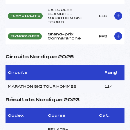
LA FOULEE
BLANCHE –
FFS
FNAM0101.FFS
MARATHON SKI
TOUR 3
Grand-prix
FFS
FLYM0016.FFS
Cormaranche
Circuits Nordique 2025
Circuits
Rang
MARATHON SKI TOUR HOMMES
114
Résultats Nordique 2023
Codex
Course
Cat.
RELAIS-