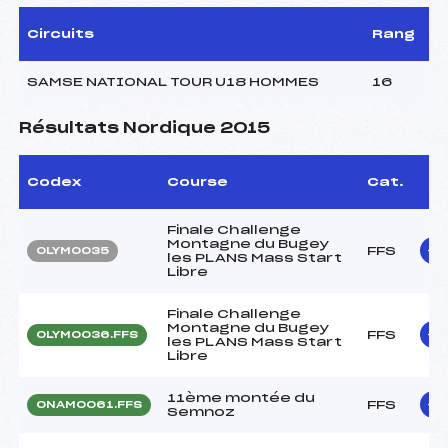
Circuits
Rang
SAMSE NATIONAL TOUR U18 HOMMES
16
Résultats Nordique 2015
Codex
Course
Cat.
Finale Challenge
Montagne du Bugey
FFS
OLYM0035
les PLANS Mass Start
Libre
Finale Challenge
Montagne du Bugey
FFS
OLYM0036.FFS
les PLANS Mass Start
Libre
11ème montée du
FFS
ONAM0061.FFS
Semnoz