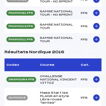
TOUR – KO SPRINT
SAMSE NATIONAL
FFS
FNAM0021.FFS
TOUR – KO SPRINT
SAMSE NATIONAL
FFS
FNAM0013.FFS
TOUR
SAMSE NATIONAL
FFS
FNAM0011.FFS
TOUR
Résultats Nordique 2016
Codex
Course
Cat.
CHALLENGE
NATIONAL VINCENT
FFS
ONAM0064.FFS
VITTOZ
Mass Start les
PLANS en style
FFS
OLYM0015
Libre roues
"lentes"