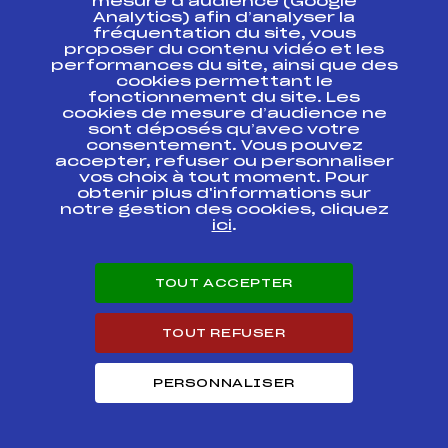
mesure d’audience (Google
Analytics) afin d’analyser la
fréquentation du site, vous
CHAMPIONNATS DE
FFS
FNAM0373.FFS
FRANCE KO SPRINT
proposer du contenu vidéo et les
performances du site, ainsi que des
cookies permettant le
CHAMPIONNATS DE
fonctionnement du site. Les
FRANCE KO SPRINT
FFS
FNAM0371
cookies de mesure d’audience ne
FINALES
sont déposés qu’avec votre
consentement. Vous pouvez
SAMSE NATIONAL
accepter, refuser ou personnaliser
TOUR FFS FINALE
FFS
FNAM0351.FFS
vos choix à tout moment. Pour
INDIV
obtenir plus d'informations sur
notre gestion des cookies, cliquez
ici
.
RELAIS-SAMSE
NATIONAL TOUR FFS
FINALE -CHPT DE
FFS
FNAT0355
FRANCE DES CLUBS D2
TOUT ACCEPTER
Hommes
TOUT REFUSER
COUPE CONTINENTALE
FFS
FIS0335.FFS
GRAND PRIX LA
PERSONNALISER
FFS
FMBM0114.FFS
CLUSAZ LES CONFINS
GRAND PRIX LA
FFS
FMBM0113