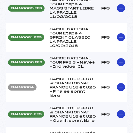
TOUR Etape 4
MASS START LIBRE
FFS
FNAM0085.FFS
LA PRAILLE
11/02/2018
SAMSE NATIONAL
TOUR Etape 4
SPRINT CLASSIC
FFS
FNAM0081.FFS
LA PRAILLE
10/02/2018
SAMSE NATIONAL
TOUR FFS 3 – Naves
FFS
FNAM0066.FFS
– Individuel CL
SAMSE TOUR FFS 3
& CHAMPIONNAT
FRANCE U18 et U20
FFS
FNAM0064
– Finales sprint
libre
SAMSE TOUR FFS 3
& CHAMPIONNAT
FFS
FNAM0061.FFS
FRANCE U18 et U20
– Qualif. sprint libre
GP du POIZAT Style