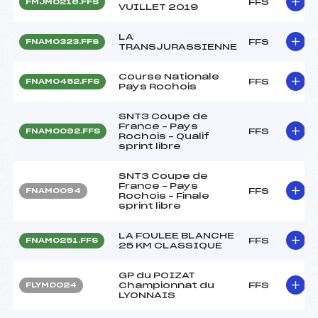
FFS
FMJM0216.FFS
VUILLET 2019
LA
FFS
FNAM0323.FFS
TRANSJURASSIENNE
Course Nationale
FFS
FNAM0452.FFS
Pays Rochois
SNT3 Coupe de
France – Pays
FFS
FNAM0092.FFS
Rochois – Qualif
sprint libre
SNT3 Coupe de
France – Pays
FFS
FNAM0094
Rochois – Finale
sprint libre
LA FOULEE BLANCHE
FFS
FNAM0251.FFS
25 KM CLASSIQUE
GP du POIZAT
Championnat du
FFS
FLYM0024
LYONNAIS