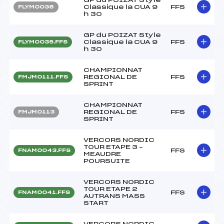
Classique la CUA 9
FFS
FLYM0036
h 30
GP du POIZAT Style
Classique la CUA 9
FFS
FLYM0035.FFS
h 30
CHAMPIONNAT
REGIONAL DE
FFS
FMJM0111.FFS
SPRINT
CHAMPIONNAT
REGIONAL DE
FFS
FMJM0113
SPRINT
VERCORS NORDIC
TOUR ETAPE 3 –
FFS
FNAM0043.FFS
MEAUDRE
POURSUITE
VERCORS NORDIC
TOUR ETAPE 2
FFS
FNAM0041.FFS
AUTRANS MASS
START
VERCORS NORDIC