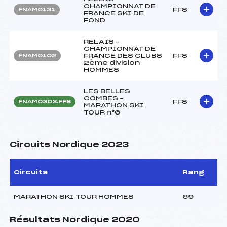
CHAMPIONNAT DE
FFS
FNAM0131
FRANCE SKI DE
FOND
RELAIS –
CHAMPIONNAT DE
FRANCE DES CLUBS
FFS
FNAM0102
2ème division
HOMMES
LES BELLES
COMBES –
FFS
FNAM0303.FFS
MARATHON SKI
TOUR n°6
Circuits Nordique 2023
Circuits
Rang
MARATHON SKI TOUR HOMMES
69
Résultats Nordique 2020