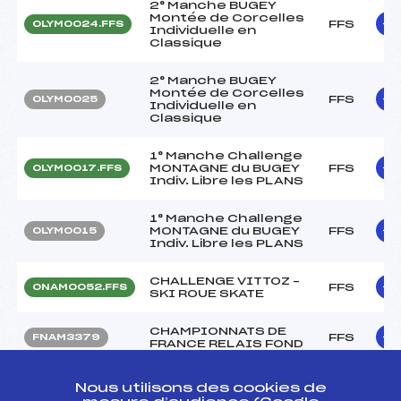
2° Manche BUGEY
Montée de Corcelles
FFS
OLYM0024.FFS
Individuelle en
Classique
2° Manche BUGEY
Montée de Corcelles
FFS
OLYM0025
Individuelle en
Classique
1° Manche Challenge
MONTAGNE du BUGEY
FFS
OLYM0017.FFS
Indiv. Libre les PLANS
1° Manche Challenge
MONTAGNE du BUGEY
FFS
OLYM0015
Indiv. Libre les PLANS
CHALLENGE VITTOZ –
FFS
ONAM0052.FFS
SKI ROUE SKATE
CHAMPIONNATS DE
FFS
FNAM3379
FRANCE RELAIS FOND
CHAMPIONNATS DE
FFS
Nous utilisons des cookies de
FNAM0376.FFS
FRANCE SKIATHLON