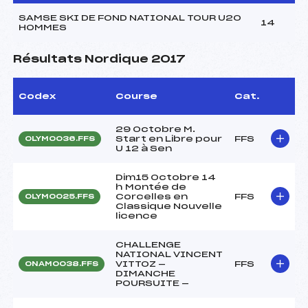
SAMSE SKI DE FOND NATIONAL TOUR U20
14
HOMMES
Résultats Nordique 2017
Codex
Course
Cat.
29 Octobre M.
Start en Libre pour
FFS
OLYM0036.FFS
U 12 à Sen
Dim15 Octobre 14
h Montée de
Corcelles en
FFS
OLYM0025.FFS
Classique Nouvelle
licence
CHALLENGE
NATIONAL VINCENT
VITTOZ —
FFS
ONAM0038.FFS
DIMANCHE
POURSUITE —