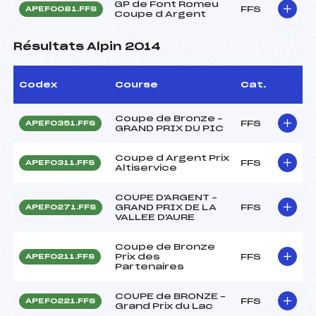
GP de Font Romeu
FFS
APEF0081.FFS
Coupe d Argent
Résultats Alpin 2014
Codex
Course
Cat.
Coupe de Bronze –
FFS
APEF0351.FFS
GRAND PRIX DU PIC
Coupe d Argent Prix
FFS
APEF0311.FFS
Altiservice
COUPE D'ARGENT –
GRAND PRIX DE LA
FFS
APEF0271.FFS
VALLEE D'AURE
Coupe de Bronze
Prix des
FFS
APEF0211.FFS
Partenaires
COUPE de BRONZE –
FFS
APEF0221.FFS
Grand Prix du Lac