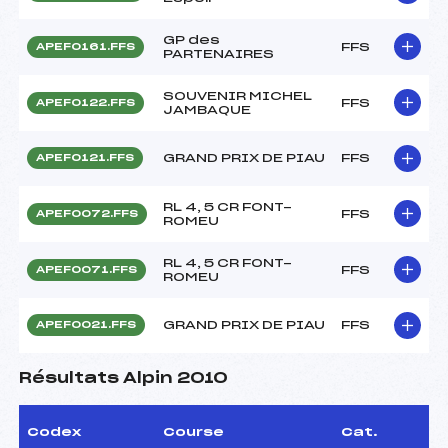
GP des
FFS
APEF0161.FFS
PARTENAIRES
SOUVENIR MICHEL
FFS
APEF0122.FFS
JAMBAQUE
GRAND PRIX DE PIAU
FFS
APEF0121.FFS
RL 4, 5 CR FONT-
FFS
APEF0072.FFS
ROMEU
RL 4, 5 CR FONT-
FFS
APEF0071.FFS
ROMEU
GRAND PRIX DE PIAU
FFS
APEF0021.FFS
Résultats Alpin 2010
Codex
Course
Cat.