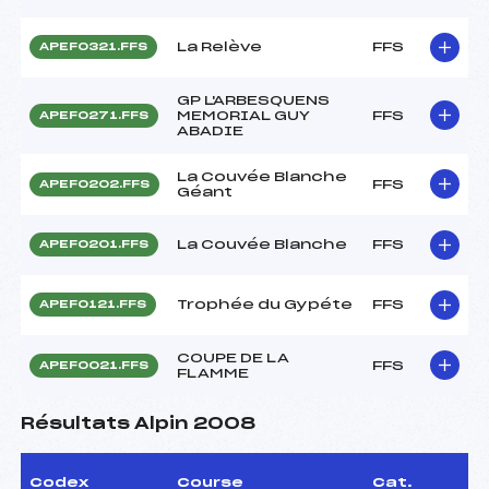
La Relève
FFS
APEF0321.FFS
GP L'ARBESQUENS
MEMORIAL GUY
FFS
APEF0271.FFS
ABADIE
La Couvée Blanche
FFS
APEF0202.FFS
Géant
La Couvée Blanche
FFS
APEF0201.FFS
Trophée du Gypéte
FFS
APEF0121.FFS
COUPE DE LA
FFS
APEF0021.FFS
FLAMME
Résultats Alpin 2008
Codex
Course
Cat.