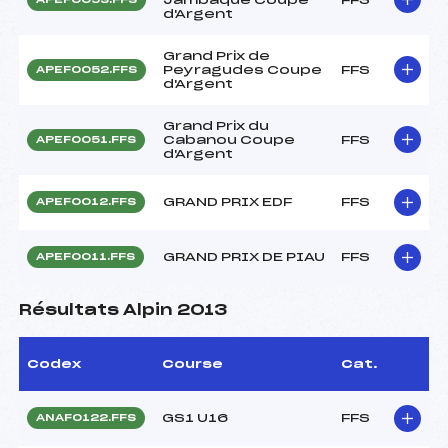
d'Argent
Grand Prix de
Peyragudes Coupe
FFS
APEF0052.FFS
d'Argent
Grand Prix du
Cabanou Coupe
FFS
APEF0051.FFS
d'Argent
GRAND PRIX EDF
FFS
APEF0012.FFS
GRAND PRIX DE PIAU
FFS
APEF0011.FFS
Résultats Alpin 2013
Codex
Course
Cat.
GS1 U16
FFS
ANAF0122.FFS