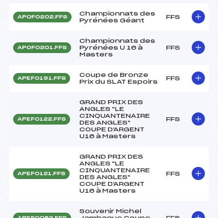
Championnats des
FFS
APOF0202.FFS
Pyrénées Géant
Championnats des
Pyrénées U 16 à
FFS
APOF0201.FFS
Masters
Coupe de Bronze
FFS
APEF0191.FFS
Prix du SLAT Espoirs
GRAND PRIX DES
ANGLES "LE
CINQUANTENAIRE
FFS
APEF0122.FFS
DES ANGLES"
COUPE D'ARGENT
U16 à Masters
GRAND PRIX DES
ANGLES "LE
CINQUANTENAIRE
FFS
APEF0121.FFS
DES ANGLES"
COUPE D'ARGENT
U16 à Masters
Souvenir Michel
Jambaque Coupe
FFS
APEF0053.FFS