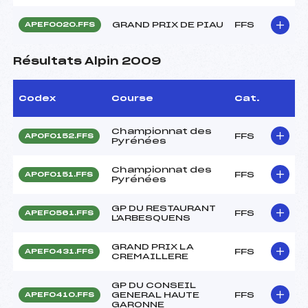
GRAND PRIX DE PIAU
FFS
APEF0020.FFS
Résultats Alpin 2009
Codex
Course
Cat.
Championnat des
FFS
APOF0152.FFS
Pyrénées
Championnat des
FFS
APOF0151.FFS
Pyrénées
GP DU RESTAURANT
FFS
APEF0561.FFS
L'ARBESQUENS
GRAND PRIX LA
FFS
APEF0431.FFS
CREMAILLERE
GP DU CONSEIL
GENERAL HAUTE
FFS
APEF0410.FFS
GARONNE