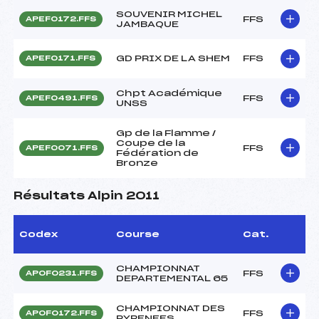
SOUVENIR MICHEL
FFS
APEF0172.FFS
JAMBAQUE
GD PRIX DE LA SHEM
FFS
APEF0171.FFS
Chpt Académique
FFS
APEF0491.FFS
UNSS
Gp de la Flamme /
Coupe de la
FFS
APEF0071.FFS
Fédération de
Bronze
Résultats Alpin 2011
Codex
Course
Cat.
CHAMPIONNAT
FFS
APOF0231.FFS
DEPARTEMENTAL 65
CHAMPIONNAT DES
FFS
APOF0172.FFS
PYRENEES