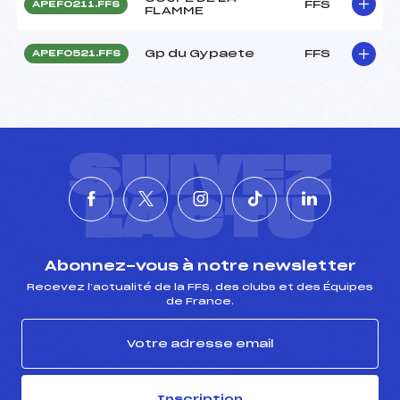
FFS
APEF0211.FFS
FLAMME
Gp du Gypaete
FFS
APEF0521.FFS
SUIVEZ
L'ACTU
Abonnez-vous à notre newsletter
Recevez l’actualité de la FFS, des clubs et des Équipes
de France.
Inscription