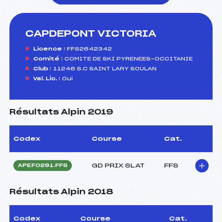
CAPDEPONT VICTORIA
foi(s) le ski
Licence :
FFS2642342
Comité :
COMITE DE SKI PYRENEES-OCCITANIE
Club :
11246 S.C SAINT LARY SOULAN
Val. Lic. :
Oui
Résultats Alpin 2019
Codex
Course
Cat.
GD PRIX SLAT
FFS
APEF0291.FFS
Résultats Alpin 2018
Codex
Course
Cat.