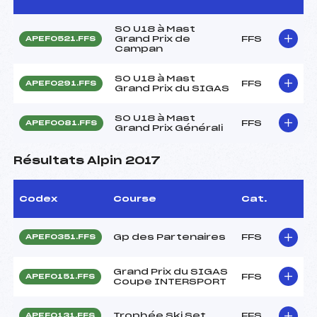
SO U18 à Mast
Grand Prix de
FFS
APEF0521.FFS
Campan
SO U18 à Mast
FFS
APEF0291.FFS
Grand Prix du SIGAS
SO U18 à Mast
FFS
APEF0081.FFS
Grand Prix Générali
Résultats Alpin 2017
Codex
Course
Cat.
Gp des Partenaires
FFS
APEF0351.FFS
Grand Prix du SIGAS
FFS
APEF0151.FFS
Coupe INTERSPORT
Trophée Ski Set
FFS
APEF0131.FFS