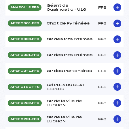
Géant de
FFS
ANAF0112.FFS
Qualification U16
Chpt de Pyrénées
FFS
APEF0361.FFS
GP des Mts D'Olmes
FFS
APEF0333.FFS
GP des Mts D'Olmes
FFS
APEF0331.FFS
GP des Partenaires
FFS
APEF0241.FFS
Gd PRIX DU SLAT
FFS
APEF0180.FFS
ESPOIR
GP de la ville de
FFS
APEF0232.FFS
LUCHON
GP de la ville de
FFS
APEF0231.FFS
LUCHON