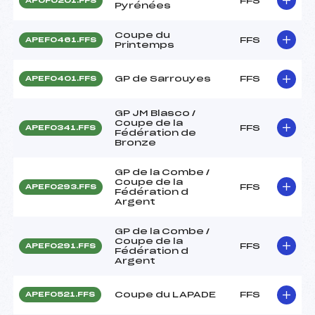
FFS
APOF0201.FFS
Pyrénées
Coupe du
FFS
APEF0461.FFS
Printemps
GP de Sarrouyes
FFS
APEF0401.FFS
GP JM Blasco /
Coupe de la
FFS
APEF0341.FFS
Fédération de
Bronze
GP de la Combe /
Coupe de la
FFS
APEF0293.FFS
Fédération d
Argent
GP de la Combe /
Coupe de la
FFS
APEF0291.FFS
Fédération d
Argent
Coupe du LAPADE
FFS
APEF0521.FFS