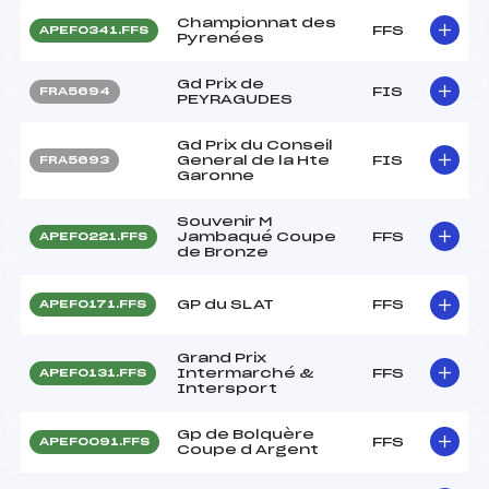
Championnat des
FFS
APEF0341.FFS
Pyrenées
Gd Prix de
FIS
FRA5694
PEYRAGUDES
Gd Prix du Conseil
General de la Hte
FIS
FRA5693
Garonne
Souvenir M
Jambaqué Coupe
FFS
APEF0221.FFS
de Bronze
GP du SLAT
FFS
APEF0171.FFS
Grand Prix
Intermarché &
FFS
APEF0131.FFS
Intersport
Gp de Bolquère
FFS
APEF0091.FFS
Coupe d Argent