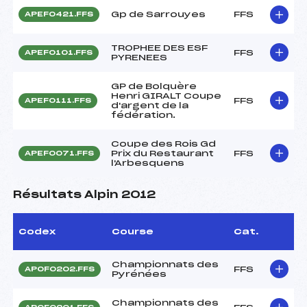
Gp de Sarrouyes
FFS
APEF0421.FFS
TROPHEE DES ESF
FFS
APEF0101.FFS
PYRENEES
GP de Bolquère
Henri GIRALT Coupe
FFS
APEF0111.FFS
d'argent de la
fédération.
Coupe des Rois Gd
Prix du Restaurant
FFS
APEF0071.FFS
l'Arbesquens
Résultats Alpin 2012
Codex
Course
Cat.
Championnats des
FFS
APOF0202.FFS
Pyrénées
Championnats des