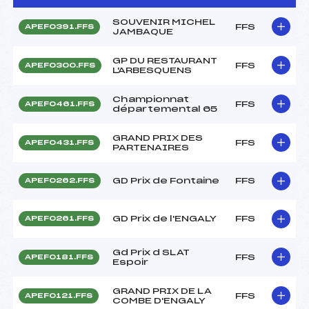
SOUVENIR MICHEL
FFS
APEF0391.FFS
JAMBAQUE
GP DU RESTAURANT
FFS
APEF0300.FFS
L'ARBESQUENS
Championnat
FFS
APEF0461.FFS
départemental 65
GRAND PRIX DES
FFS
APEF0431.FFS
PARTENAIRES
GD Prix de Fontaine
FFS
APEF0262.FFS
GD Prix de l'ENGALY
FFS
APEF0261.FFS
Gd Prix d SLAT
FFS
APEF0181.FFS
Espoir
GRAND PRIX DE LA
FFS
APEF0121.FFS
COMBE D'ENGALY