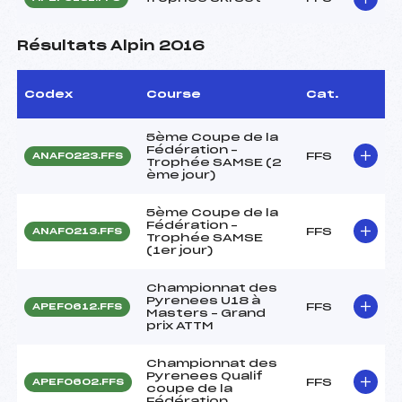
Résultats Alpin 2016
Codex
Course
Cat.
5ème Coupe de la
Fédération –
FFS
ANAF0223.FFS
Trophée SAMSE (2
ème jour)
5ème Coupe de la
Fédération –
FFS
ANAF0213.FFS
Trophée SAMSE
(1er jour)
Championnat des
Pyrenees U18 à
FFS
APEF0612.FFS
Masters – Grand
prix ATTM
Championnat des
Pyrenees Qualif
FFS
APEF0602.FFS
coupe de la
Fédération