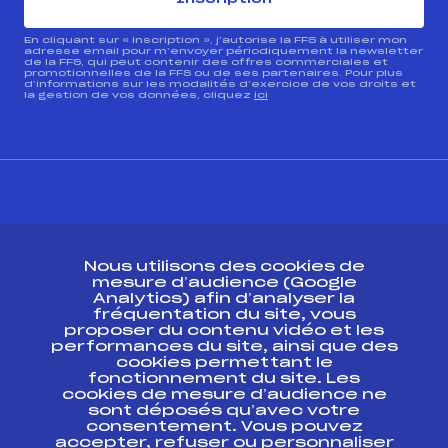
En cliquant sur « inscription », j’autorise la FFS à utiliser mon
adresse email pour m’envoyer périodiquement la newsletter
de la FFS, qui peut contenir des offres commerciales et
promotionnelles de la FFS ou de ses partenaires. Pour plus
d’informations sur les modalités d’exercice de vos droits et
la gestion de vos données, cliquez
ici
CONTACT
Nous utilisons des cookies de
ESPACE PRESSE
mesure d’audience (Google
Analytics) afin d’analyser la
fréquentation du site, vous
Ressources
proposer du contenu vidéo et les
performances du site, ainsi que des
Pass’Neige
cookies permettant le
Projet sportif fédéral
fonctionnement du site. Les
cookies de mesure d’audience ne
Projet de performance fédéral
sont déposés qu’avec votre
Antidopage
consentement. Vous pouvez
Pôle Développement, Formation, Suivi
accepter, refuser ou personnaliser