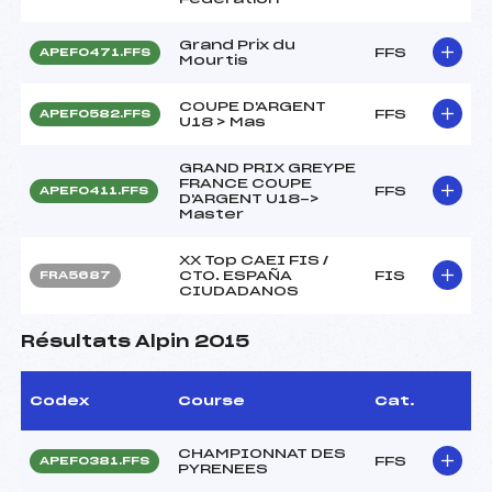
Grand Prix du
FFS
APEF0471.FFS
Mourtis
COUPE D'ARGENT
FFS
APEF0582.FFS
U18 > Mas
GRAND PRIX GREYPE
FRANCE COUPE
FFS
APEF0411.FFS
D'ARGENT U18->
Master
XX Top CAEI FIS /
CTO. ESPAÑA
FIS
FRA5687
CIUDADANOS
Résultats Alpin 2015
Codex
Course
Cat.
CHAMPIONNAT DES
FFS
APEF0381.FFS
PYRENEES