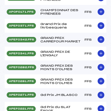
CHAMPIONNAT DES
FFS
APOF0171.FFS
PYRENEES
Grand Prix de
FFS
APEF0371.FFS
l'Arbesquens
GRAND PRIX
FFS
APEF0342.FFS
CARREFOUR MARKET
GRAND PRIX DE
FFS
APEF0341.FFS
L'ENGALY
GRAND PRIX DES
FFS
APEF0282.FFS
MONTS D'OLMES
GRAND PRIX DES
FFS
APEF0281.FFS
MONTS D'OLMES
Gd Prix JM BLASCO
FFS
APEF0271.FFS
Gd Prix du SLAT
FFS
APEF0221.FFS
Espoir