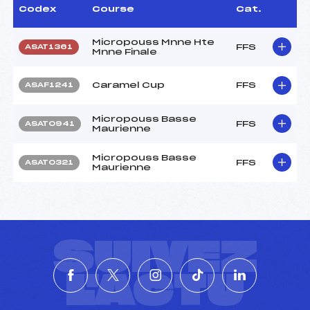
Codex
Course
Cat.
Micropouss Mnne Hte
FFS
ASAT1361
Mnne Finale
Caramel Cup
FFS
ASAF1241
Micropouss Basse
FFS
ASAT0941
Maurienne
Micropouss Basse
FFS
ASAT0321
Maurienne
SUIVEZ
L'ACTU