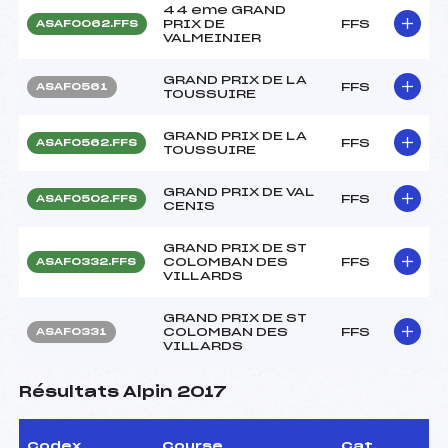
44 eme GRAND
PRIX DE
FFS
ASAF0062.FFS
VALMEINIER
GRAND PRIX DE LA
FFS
ASAF0561
TOUSSUIRE
GRAND PRIX DE LA
FFS
ASAF0562.FFS
TOUSSUIRE
GRAND PRIX DE VAL
FFS
ASAF0502.FFS
CENIS
GRAND PRIX DE ST
COLOMBAN DES
FFS
ASAF0332.FFS
VILLARDS
GRAND PRIX DE ST
COLOMBAN DES
FFS
ASAF0331
VILLARDS
Résultats Alpin 2017
Codex
Course
Cat.