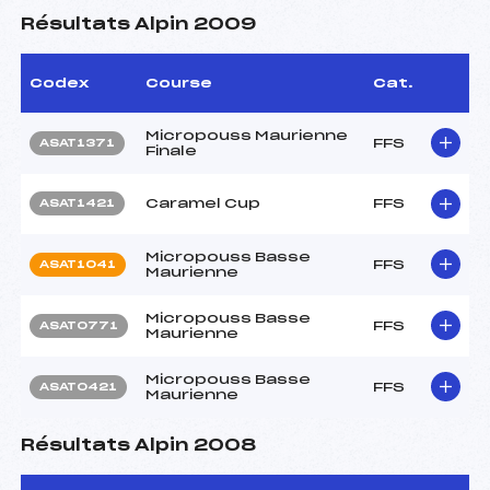
Résultats Alpin 2009
Codex
Course
Cat.
Micropouss Maurienne
FFS
ASAT1371
Finale
Caramel Cup
FFS
ASAT1421
Micropouss Basse
FFS
ASAT1041
Maurienne
Micropouss Basse
FFS
ASAT0771
Maurienne
Micropouss Basse
FFS
ASAT0421
Maurienne
Résultats Alpin 2008