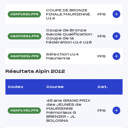
COUPE DE BRONZE
FINALE MAURIENNE
FFS
ASAF1621.FFS
U14
Coupe de Bronze
Savoie Qualification
FFS
ASAF0591.FFS
Coupe de la
Fédération U14 U16
Sélection U14
FFS
ASAF0231.FFS
Maurienne
Résultats Alpin 2012
Codex
Course
Cat.
45 ans GRAND PRIX
des JEUNES de
MAURIENNE
FFS
ASAF1451.FFS
Mémoriaux G
BRENIER – JL
BOLOGNA