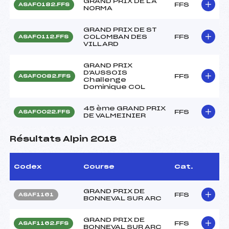
GRAND PRIX DE LA
FFS
ASAF0182.FFS
NORMA
GRAND PRIX DE ST
COLOMBAN DES
FFS
ASAF0112.FFS
VILLARD
GRAND PRIX
D'AUSSOIS
FFS
ASAF0082.FFS
Challenge
Dominique COL
45 ème GRAND PRIX
FFS
ASAF0022.FFS
DE VALMEINIER
Résultats Alpin 2018
Codex
Course
Cat.
GRAND PRIX DE
FFS
ASAF1161
BONNEVAL SUR ARC
GRAND PRIX DE
FFS
ASAF1162.FFS
BONNEVAL SUR ARC