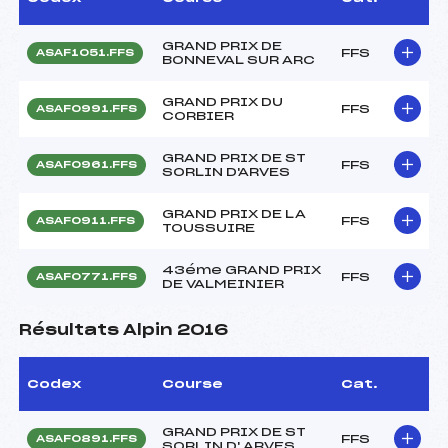
GRAND PRIX DE
FFS
ASAF1051.FFS
BONNEVAL SUR ARC
GRAND PRIX DU
FFS
ASAF0991.FFS
CORBIER
GRAND PRIX DE ST
FFS
ASAF0961.FFS
SORLIN D'ARVES
GRAND PRIX DE LA
FFS
ASAF0911.FFS
TOUSSUIRE
43éme GRAND PRIX
FFS
ASAF0771.FFS
DE VALMEINIER
Résultats Alpin 2016
Codex
Course
Cat.
GRAND PRIX DE ST
FFS
ASAF0891.FFS
SORLIN D' ARVES