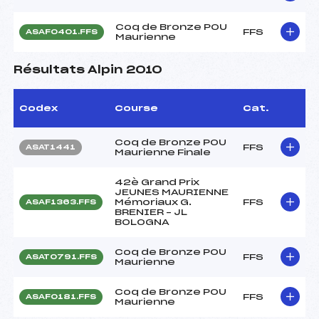
Coq de Bronze POU
FFS
ASAF0401.FFS
Maurienne
Résultats Alpin 2010
Codex
Course
Cat.
Coq de Bronze POU
FFS
ASAT1441
Maurienne Finale
42è Grand Prix
JEUNES MAURIENNE
Mémoriaux G.
FFS
ASAF1363.FFS
BRENIER – JL
BOLOGNA
Coq de Bronze POU
FFS
ASAT0791.FFS
Maurienne
Coq de Bronze POU
FFS
ASAF0181.FFS
Maurienne