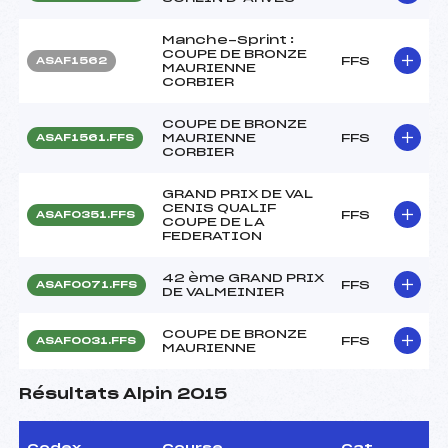
Manche-Sprint :
COUPE DE BRONZE
FFS
ASAF1562
MAURIENNE
CORBIER
COUPE DE BRONZE
MAURIENNE
FFS
ASAF1561.FFS
CORBIER
GRAND PRIX DE VAL
CENIS QUALIF
FFS
ASAF0351.FFS
COUPE DE LA
FEDERATION
42 ème GRAND PRIX
FFS
ASAF0071.FFS
DE VALMEINIER
COUPE DE BRONZE
FFS
ASAF0031.FFS
MAURIENNE
Résultats Alpin 2015
Codex
Course
Cat.