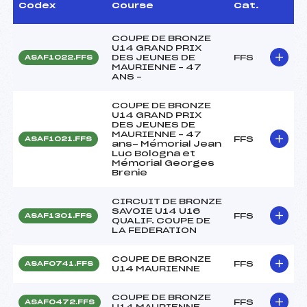
Codex
Course
Cat.
COUPE DE BRONZE
U14 GRAND PRIX
DES JEUNES DE
FFS
ASAF1022.FFS
MAURIENNE – 47
ANS –
COUPE DE BRONZE
U14 GRAND PRIX
DES JEUNES DE
MAURIENNE – 47
FFS
ASAF1021.FFS
ans- Mémorial Jean
Luc Bologna et
Mémorial Georges
Brenie
CIRCUIT DE BRONZE
SAVOIE U14 U16
FFS
ASAF1301.FFS
QUALIF. COUPE DE
LA FEDERATION
COUPE DE BRONZE
FFS
ASAF0741.FFS
U14 MAURIENNE
COUPE DE BRONZE
FFS
ASAF0472.FFS
U14 MAURIENNE