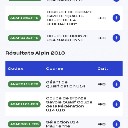
CIRCUIT DE BRONZE
SAVOIE "QUALIF.
FFS
ASAF1261.FFS
COUPE DE LA
FEDERATION"
COUPE DE BRONZE
FFS
ASAF0121.FFS
U14 MAURIENNE
Résultats Alpin 2013
Codex
Course
Cat.
Géant de
FFS
ANAF0111.FFS
Qualification U14
Coupe de Bronze
Savoie Qualif Coupe
FFS
ASAF1161.FFS
de la Fédération
U14 U16
Sélection U14
FFS
ASAF0811.FFS
Maurienne