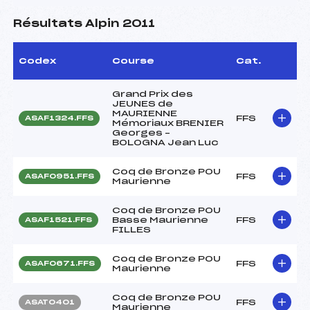
Résultats Alpin 2011
Codex
Course
Cat.
Grand Prix des
JEUNES de
MAURIENNE
FFS
ASAF1324.FFS
Mémoriaux BRENIER
Georges –
BOLOGNA Jean Luc
Coq de Bronze POU
FFS
ASAF0951.FFS
Maurienne
Coq de Bronze POU
Basse Maurienne
FFS
ASAF1521.FFS
FILLES
Coq de Bronze POU
FFS
ASAF0671.FFS
Maurienne
Coq de Bronze POU
FFS
ASAT0401
Maurienne