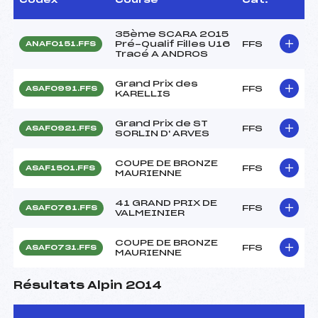
35ème SCARA 2015
Pré-Qualif Filles U16
FFS
ANAF0151.FFS
Tracé A ANDROS
Grand Prix des
FFS
ASAF0991.FFS
KARELLIS
Grand Prix de ST
FFS
ASAF0921.FFS
SORLIN D' ARVES
COUPE DE BRONZE
FFS
ASAF1501.FFS
MAURIENNE
41 GRAND PRIX DE
FFS
ASAF0761.FFS
VALMEINIER
COUPE DE BRONZE
FFS
ASAF0731.FFS
MAURIENNE
Résultats Alpin 2014