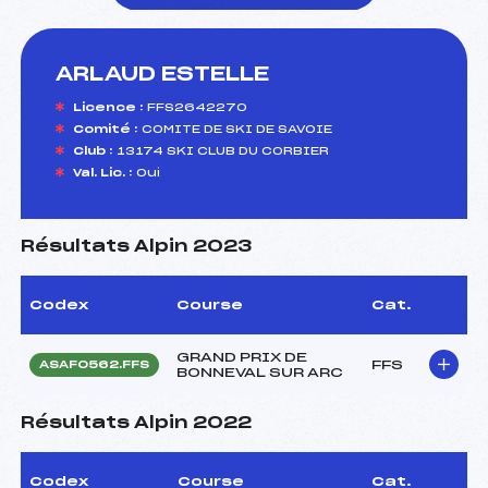
ARLAUD ESTELLE
foi(s) le ski
Licence :
FFS2642270
Comité :
COMITE DE SKI DE SAVOIE
Club :
13174 SKI CLUB DU CORBIER
Val. Lic. :
Oui
Résultats Alpin 2023
Codex
Course
Cat.
GRAND PRIX DE
FFS
ASAF0562.FFS
BONNEVAL SUR ARC
Résultats Alpin 2022
Codex
Course
Cat.