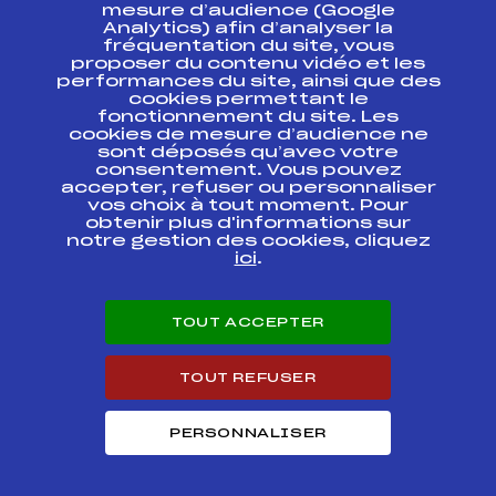
ESPACE PRESSE
mesure d’audience (Google
Analytics) afin d’analyser la
fréquentation du site, vous
Ressources
proposer du contenu vidéo et les
performances du site, ainsi que des
Pass’Neige
cookies permettant le
Projet sportif fédéral
fonctionnement du site. Les
cookies de mesure d’audience ne
Projet de performance fédéral
sont déposés qu’avec votre
Antidopage
consentement. Vous pouvez
Pôle Développement, Formation, Suivi
accepter, refuser ou personnaliser
Scientifique
vos choix à tout moment. Pour
Listes ministérielles
obtenir plus d'informations sur
notre gestion des cookies, cliquez
Pôle vie de l’athlète
ici
.
Enseignement professionnel
Informatique et chronométrage
Circuits
TOUT ACCEPTER
Carrières
Développement des habiletés mentales
TOUT REFUSER
PERSONNALISER
© 2026 Fédération Française de Ski
Mentions légales
Politique de
confidentialité
Cookies