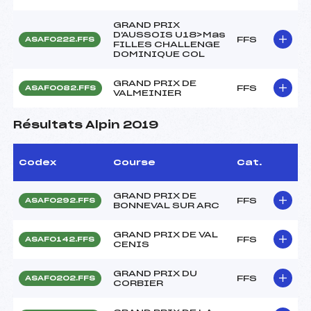
GRAND PRIX
D'AUSSOIS U18>Mas
FFS
ASAF0222.FFS
FILLES CHALLENGE
DOMINIQUE COL
GRAND PRIX DE
FFS
ASAF0082.FFS
VALMEINIER
Résultats Alpin 2019
Codex
Course
Cat.
GRAND PRIX DE
FFS
ASAF0292.FFS
BONNEVAL SUR ARC
GRAND PRIX DE VAL
FFS
ASAF0142.FFS
CENIS
GRAND PRIX DU
FFS
ASAF0202.FFS
CORBIER