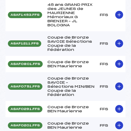
45 ans GRAND PRIX
des JEUNES de
MAURIENNE
FFS
ASAF1453.FFS
Mémoriaux G
BRENIER – JL
BOLOGNA
Coupe de Bronze
SAVOIE Sélections
FFS
ASAF1211.FFS
Coupe de la
Fédération
Coupe de Bronze
FFS
ASAF0801.FFS
BEN Maurienne
Coupe de Bronze
SAVOIE –
Sélections MIN/BEN
FFS
ASAF0751.FFS
Coupe de la
Fédération
Coupe de Bronze
FFS
ASAF0291.FFS
BEN Maurienne
Coupe de Bronze
FFS
ASAF0201.FFS
BEN Maurienne