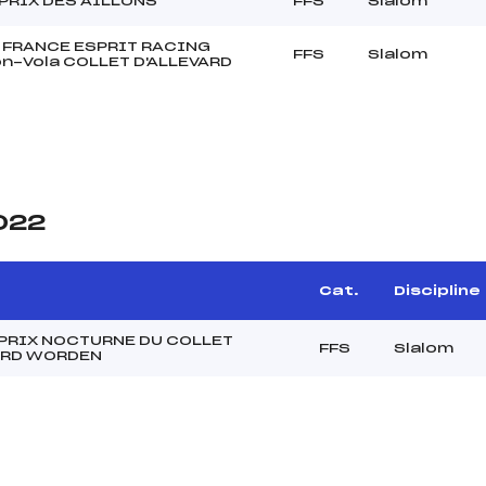
PRIX DES AILLONS
FFS
Slalom
 FRANCE ESPRIT RACING
FFS
Slalom
n-Vola COLLET D'ALLEVARD
2022
Cat.
Discipline
PRIX NOCTURNE DU COLLET
FFS
Slalom
ARD WORDEN