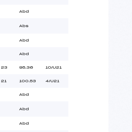
Abd
Abs
Abd
Abd
23
95.36
10/U21
21
100.53
4/U21
Abd
Abd
Abd