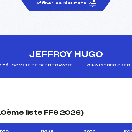
Affiner les résultats
JEFFROY HUGO
ité :
COMITE DE SKI DE SAVOIE
Club :
13053 SKI C
(10ème liste FFS 2026)
ints
Rang
Date
Per