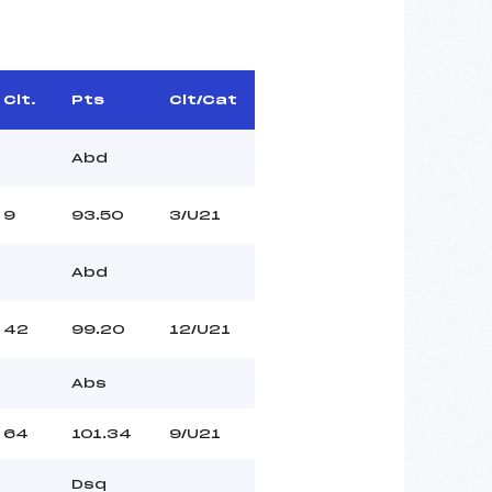
Clt.
Pts
Clt/Cat
Abd
9
93.50
3/U21
Abd
42
99.20
12/U21
Abs
64
101.34
9/U21
Dsq