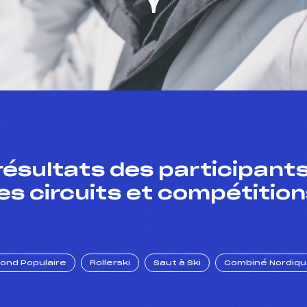
résultats des participants
es circuits et compétition
Fond Populaire
Rollerski
Saut à Ski
Combiné Nordiq