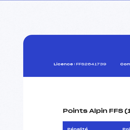
Licence :
FFS2641739
Com
Points Alpin FFS 
Pénalité
Po