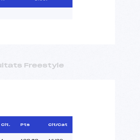
ltats Freestyle
Clt.
Pts
Clt/Cat