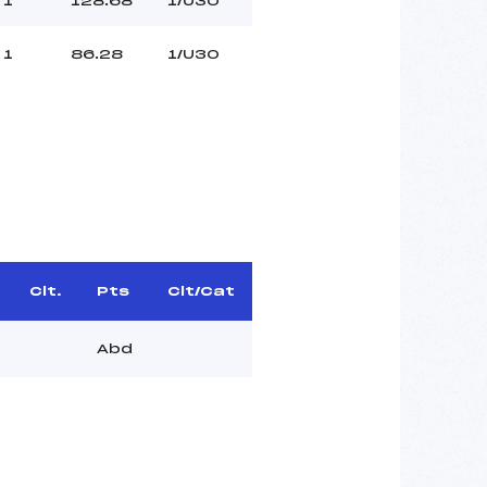
1
128.68
1/U30
1
86.28
1/U30
Clt.
Pts
Clt/Cat
Abd