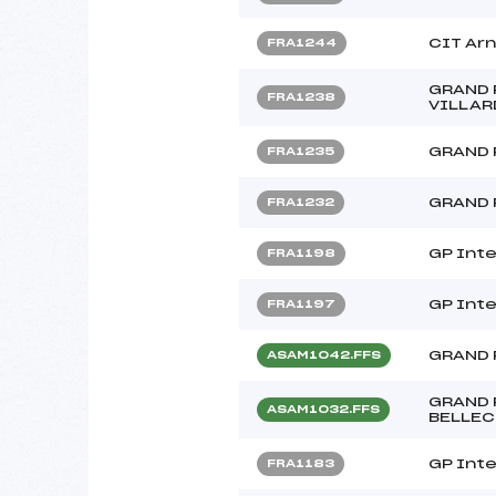
CIT Arn
FRA1244
GRAND 
FRA1238
VILLAR
GRAND 
FRA1235
GRAND 
FRA1232
GP Inte
FRA1198
GP Inte
FRA1197
GRAND 
ASAM1042.FFS
GRAND 
ASAM1032.FFS
BELLE
GP Inte
FRA1183