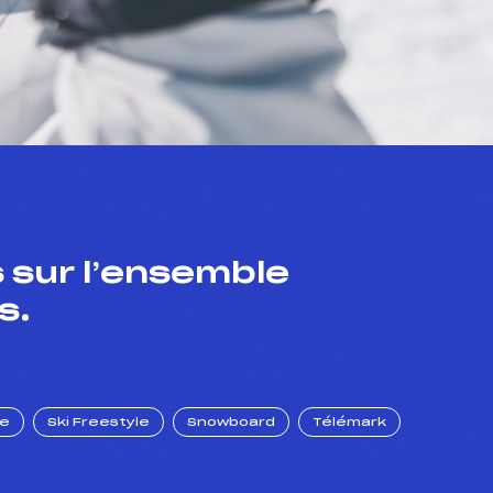
 sur l’ensemble
s.
ue
Ski Freestyle
Snowboard
Télémark