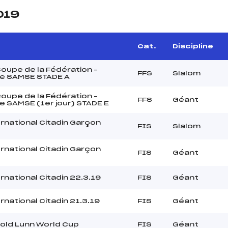
019
Cat.
Discipline
oupe de la Fédération –
FFS
Slalom
e SAMSE STADE A
oupe de la Fédération –
FFS
Géant
 SAMSE (1er jour) STADE E
rnational Citadin Garçon
FIS
Slalom
rnational Citadin Garçon
FIS
Géant
rnational Citadin 22.3.19
FIS
Géant
rnational Citadin 21.3.19
FIS
Géant
old Lunn World Cup
FIS
Géant