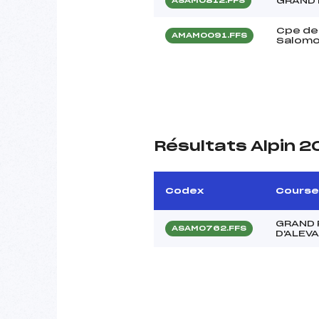
GRAND 
ASAM0812.FFS
Cpe de
AMAM0091.FFS
Salomo
Résultats Alpin 
Codex
Course
GRAND 
ASAM0762.FFS
D'ALEV