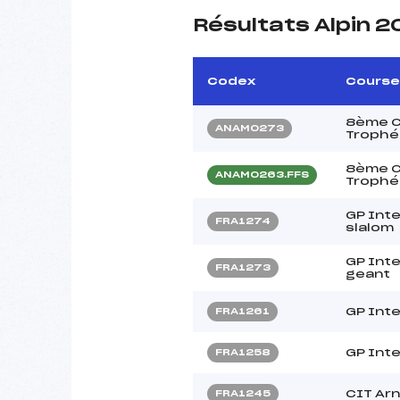
Résultats Alpin 2
Codex
Course
8ème C
ANAM0273
Trophé
8ème C
ANAM0263.FFS
Trophée
GP Inte
FRA1274
slalom
GP Inte
FRA1273
geant
GP Inte
FRA1261
GP Inte
FRA1258
CIT Arn
FRA1245