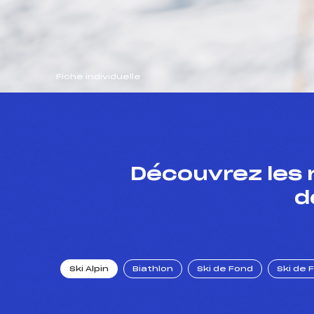
Fiche individuelle
Découvrez les 
d
Ski Alpin
Biathlon
Ski de Fond
Ski de 