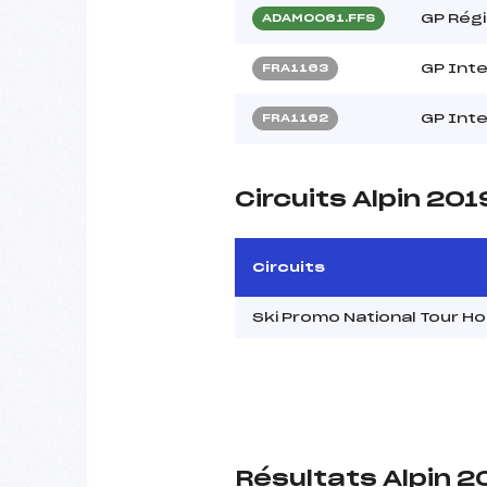
GP Régi
ADAM0061.FFS
GP Inte
FRA1163
GP Int
FRA1162
Circuits Alpin 201
Circuits
Ski Promo National Tour 
Résultats Alpin 2