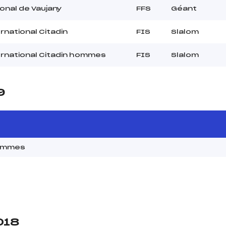
onal de Vaujany
FFS
Géant
rnational Citadin
FIS
Slalom
ernational Citadin hommes
FIS
Slalom
9
Hommes
018