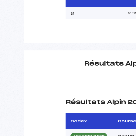
@
23
Résultats Al
Résultats Alpin 
Codex
Cours