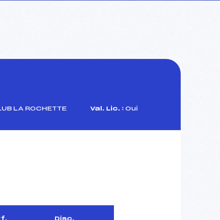
LUB LA ROCHETTE
Val. Lic. :
Oui
f.
Disc.