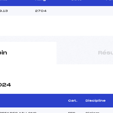
9.13
2704
pin
Résu
2024
e
Cat.
Discipline