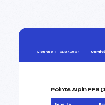
Licence :
FFS2641587
Comité
Points Alpin FFS 
Pénalité
Po