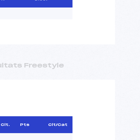
ltats Freestyle
Clt.
Pts
Clt/Cat