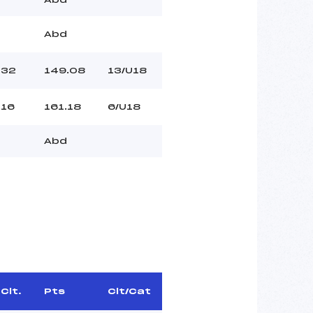
Abd
32
149.08
13/U18
16
161.18
6/U18
Abd
Clt.
Pts
Clt/Cat