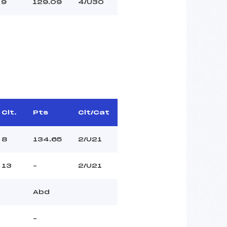
9
129.09
4/U30
Clt.
Pts
Clt/Cat
8
134.65
2/U21
13
–
2/U21
Abd
–