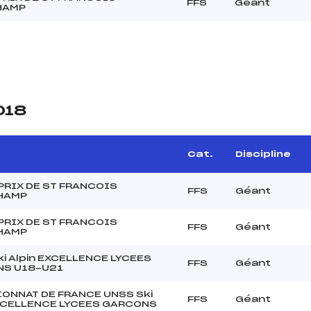
FFS
Géant
HAMP
018
Cat.
Discipline
PRIX DE ST FRANCOIS
FFS
Géant
HAMP
PRIX DE ST FRANCOIS
FFS
Géant
HAMP
i Alpin EXCELLENCE LYCEES
FFS
Géant
S U18-U21
ONNAT DE FRANCE UNSS Ski
FFS
Géant
EXCELLENCE LYCEES GARCONS