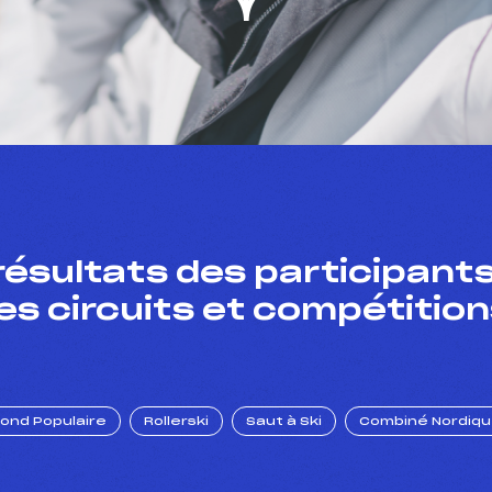
résultats des participants
es circuits et compétition
Fond Populaire
Rollerski
Saut à Ski
Combiné Nordiq