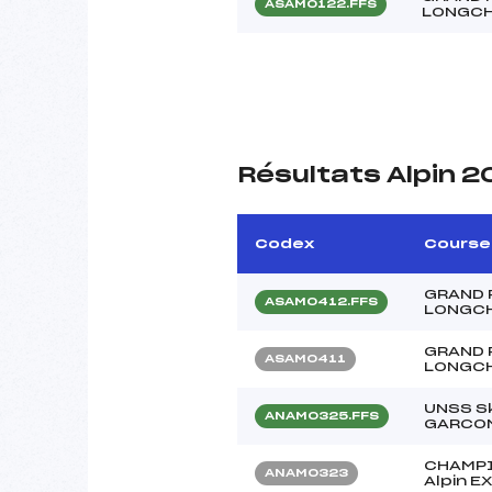
ASAM0122.FFS
LONGC
Résultats Alpin 2
Codex
Course
GRAND 
ASAM0412.FFS
LONGC
GRAND 
ASAM0411
LONGC
UNSS Sk
ANAM0325.FFS
GARCON
CHAMPI
ANAM0323
Alpin 