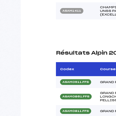
CHAMPI
UNSS P
ASAM1411
(EXCEL
Résultats Alpin 2
Codex
Course
GRAND 
ASAM0911.FFS
GRAND 
LONGCH
ASAM0861.FFS
PELLIS
GRAND 
ASAM0811.FFS