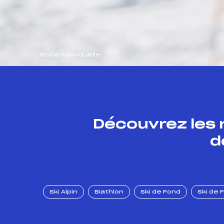
Fiche individuelle
Découvrez les 
d
Ski Alpin
Biathlon
Ski de Fond
Ski de 