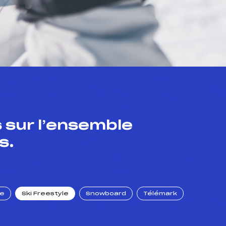
 sur l’ensemble
s.
ue
Ski Freestyle
Snowboard
Télémark