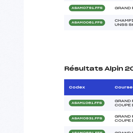
GRAND 
ASAM0791.FFS
CHAMPI
ASAM0061.FFS
UNSS S
Résultats Alpin 2
Codex
Course
GRAND 
ASAM1061.FFS
COUPE 
GRAND 
ASAM0931.FFS
COUPE 
GRAND P
ASAM0891.FFS