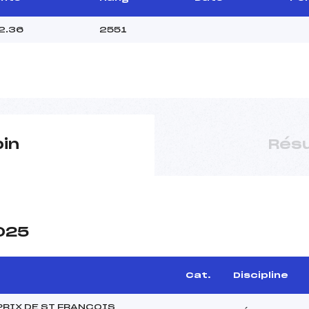
2.36
2551
pin
Résu
2025
Cat.
Discipline
PRIX DE ST FRANCOIS