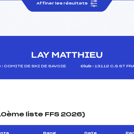
Affiner les résultats
LAY MATTHIEU
 :
COMITE DE SKI DE SAVOIE
Club :
13112 C.S ST F
(10ème liste FFS 2026)
ints
Rang
Date
Per