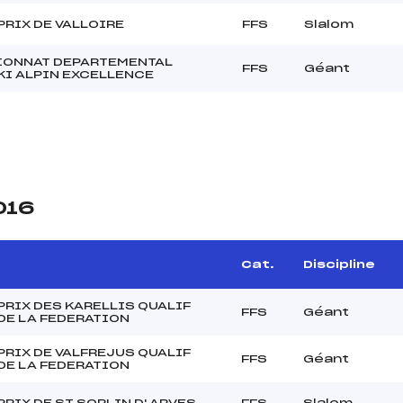
PRIX DE VALLOIRE
FFS
Slalom
ONNAT DEPARTEMENTAL
FFS
Géant
KI ALPIN EXCELLENCE
016
Cat.
Discipline
PRIX DES KARELLIS QUALIF
FFS
Géant
DE LA FEDERATION
PRIX DE VALFREJUS QUALIF
FFS
Géant
DE LA FEDERATION
RIX DE ST SORLIN D' ARVES
FFS
Slalom