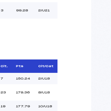
3
99.28
2/U21
Clt.
Pts
Clt/Cat
7
150.24
2/U18
23
179.36
8/U18
19
177.79
10/U18