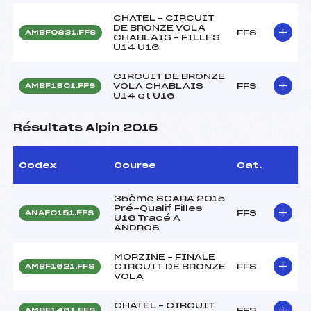
CHATEL – CIRCUIT
DE BRONZE VOLA
FFS
AMBF0831.FFS
CHABLAIS – FILLES
U14 U16
CIRCUIT DE BRONZE
VOLA CHABLAIS
FFS
AMBF1801.FFS
U14 et U16
Résultats Alpin 2015
Codex
Course
Cat.
35ème SCARA 2015
Pré-Qualif Filles
FFS
ANAF0151.FFS
U16 Tracé A
ANDROS
MORZINE – FINALE
CIRCUIT DE BRONZE
FFS
AMBF1621.FFS
VOLA
CHATEL – CIRCUIT
FFS
AMBF1461.FFS