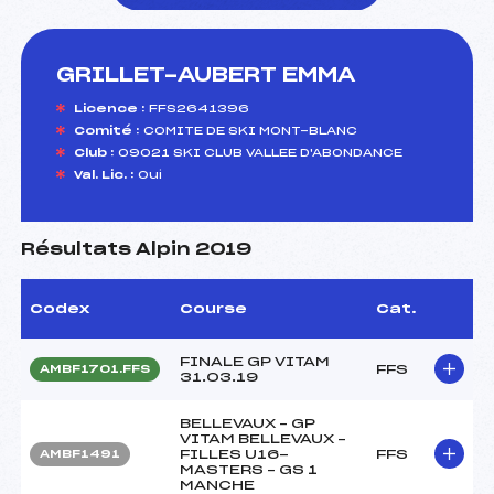
GRILLET-AUBERT EMMA
foi(s) le ski
Licence :
FFS2641396
Comité :
COMITE DE SKI MONT-BLANC
Club :
09021 SKI CLUB VALLEE D'ABONDANCE
Val. Lic. :
Oui
Résultats Alpin 2019
Codex
Course
Cat.
FINALE GP VITAM
FFS
AMBF1701.FFS
31.03.19
BELLEVAUX – GP
VITAM BELLEVAUX –
FILLES U16-
FFS
AMBF1491
MASTERS – GS 1
MANCHE