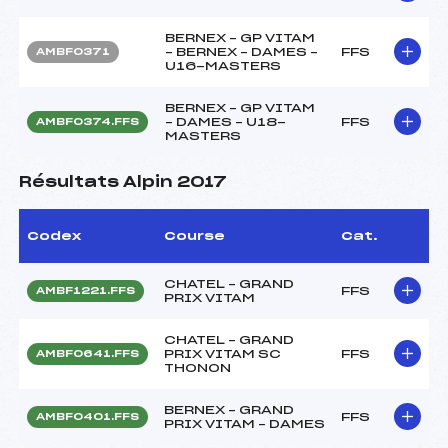
BERNEX – GP VITAM
– BERNEX – DAMES –
FFS
AMBF0371
U16-MASTERS
BERNEX – GP VITAM
– DAMES – U18-
FFS
AMBF0374.FFS
MASTERS
Résultats Alpin 2017
Codex
Course
Cat.
CHATEL – GRAND
FFS
AMBF1221.FFS
PRIX VITAM
CHATEL – GRAND
PRIX VITAM SC
FFS
AMBF0641.FFS
THONON
BERNEX – GRAND
FFS
AMBF0401.FFS
PRIX VITAM – DAMES