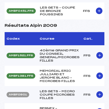
LES GETS – COUPE
DE BRONZE
FFS
AMBF0451.FFS
POUSSINES
Résultats Alpin 2009
Codex
Course
Cat.
40ème GRAND PRIX
DU CONSEIL
FFS
AMBF1521.FFS
GENERAL/MICROBES
FILLES
MEMORIAL ERIC
JULLIARD ET
FFS
AMBF1381.FFS
JEROME BLANC –
MICROBES FILLES
LES GETS – MICRO
COUPE MICROBES
FFS
AMBF0901
FILLES
BERNEX –