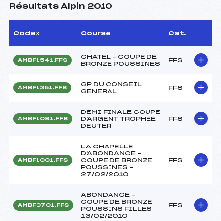
Résultats Alpin 2010
Codex
Course
Cat.
CHATEL – COUPE DE
FFS
AMBF1541.FFS
BRONZE POUSSINES
GP DU CONSEIL
FFS
AMBF1351.FFS
GENERAL
DEMI FINALE COUPE
D'ARGENT TROPHEE
FFS
AMBF1091.FFS
DEUTER
LA CHAPELLE
D'ABONDANCE –
COUPE DE BRONZE
FFS
AMBF1001.FFS
POUSSINES –
27/02/2010
ABONDANCE –
COUPE DE BRONZE
FFS
AMBF0701.FFS
POUSSINS FILLES
13/02/2010