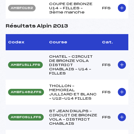
COUPE DE BRONZE
U14 – FILLES –
FFS
AMBF0162
3ème manche
Résultats Alpin 2013
Codex
Course
Cat.
CHATEL – CIRCUIT
DE BRONZE VOLA
DISTRICT
FFS
AMBF1511.FFS
CHABLAIS – U14 –
FILLES
THOLLON –
MEMORIAL
FFS
AMBF1462.FFS
JULLIARD ET BLANC
– U12-U14 FILLES
ST JEAN D'AULPS –
CIRCUIT DE BRONZE
FFS
AMBF0911.FFS
VOLA – DISTRICT
CHABLAIS