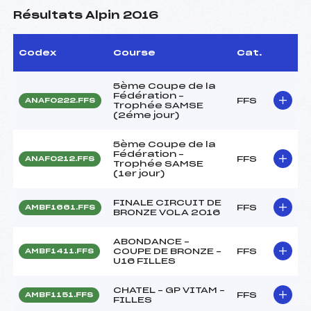
Résultats Alpin 2016
Codex
Course
Cat.
5ème Coupe de la
Fédération –
FFS
ANAF0222.FFS
Trophée SAMSE
(2éme jour)
5ème Coupe de la
Fédération –
FFS
ANAF0212.FFS
Trophée SAMSE
(1er jour)
FINALE CIRCUIT DE
FFS
AMBF1661.FFS
BRONZE VOLA 2016
ABONDANCE –
COUPE DE BRONZE –
FFS
AMBF1411.FFS
U16 FILLES
CHATEL – GP VITAM –
FFS
AMBF1151.FFS
FILLES