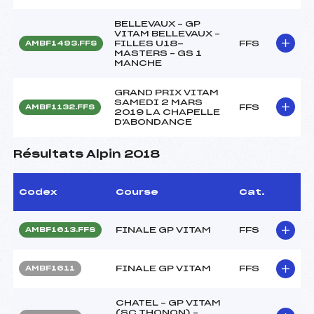
BELLEVAUX – GP
VITAM BELLEVAUX –
FILLES U18-
FFS
AMBF1493.FFS
MASTERS – GS 1
MANCHE
GRAND PRIX VITAM
SAMEDI 2 MARS
FFS
AMBF1132.FFS
2019 LA CHAPELLE
D'ABONDANCE
Résultats Alpin 2018
Codex
Course
Cat.
FINALE GP VITAM
FFS
AMBF1613.FFS
FINALE GP VITAM
FFS
AMBF1611
CHATEL – GP VITAM
(SC THONON) –