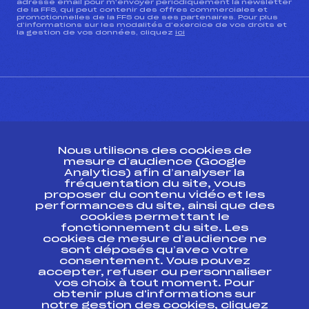
adresse email pour m’envoyer périodiquement la newsletter
de la FFS, qui peut contenir des offres commerciales et
promotionnelles de la FFS ou de ses partenaires. Pour plus
d’informations sur les modalités d’exercice de vos droits et
la gestion de vos données, cliquez
ici
CONTACT
Nous utilisons des cookies de
ESPACE PRESSE
mesure d’audience (Google
Analytics) afin d’analyser la
fréquentation du site, vous
Ressources
proposer du contenu vidéo et les
performances du site, ainsi que des
Pass’Neige
cookies permettant le
Projet sportif fédéral
fonctionnement du site. Les
cookies de mesure d’audience ne
Projet de performance fédéral
sont déposés qu’avec votre
Antidopage
consentement. Vous pouvez
Pôle Développement, Formation, Suivi
accepter, refuser ou personnaliser
Scientifique
vos choix à tout moment. Pour
Listes ministérielles
obtenir plus d'informations sur
notre gestion des cookies, cliquez
Pôle vie de l’athlète