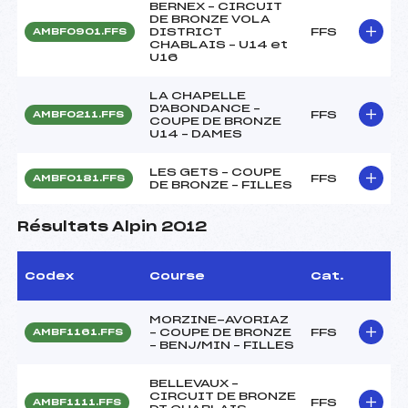
BERNEX – CIRCUIT
DE BRONZE VOLA
DISTRICT
FFS
AMBF0901.FFS
CHABLAIS – U14 et
U16
LA CHAPELLE
D'ABONDANCE –
FFS
AMBF0211.FFS
COUPE DE BRONZE
U14 – DAMES
LES GETS – COUPE
FFS
AMBF0181.FFS
DE BRONZE – FILLES
Résultats Alpin 2012
Codex
Course
Cat.
MORZINE-AVORIAZ
– COUPE DE BRONZE
FFS
AMBF1161.FFS
– BENJ/MIN – FILLES
BELLEVAUX –
CIRCUIT DE BRONZE
FFS
AMBF1111.FFS