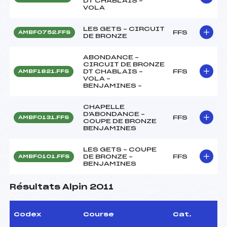
DT CHABLAIS –
VOLA
LES GETS – CIRCUIT
FFS
AMBF0752.FFS
DE BRONZE
ABONDANCE –
CIRCUIT DE BRONZE
DT CHABLAIS –
FFS
AMBF1821.FFS
VOLA –
BENJAMINES –
CHAPELLE
D'ABONDANCE –
FFS
AMBF0131.FFS
COUPE DE BRONZE
BENJAMINES
LES GETS – COUPE
DE BRONZE –
FFS
AMBF0101.FFS
BENJAMINES
Résultats Alpin 2011
Codex
Course
Cat.