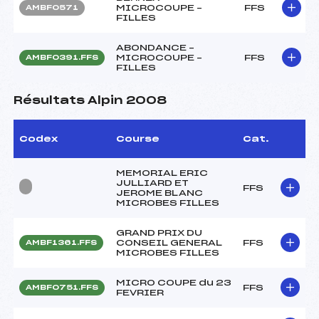
MICROCOUPE –
FFS
AMBF0571
FILLES
ABONDANCE –
MICROCOUPE –
FFS
AMBF0391.FFS
FILLES
Résultats Alpin 2008
Codex
Course
Cat.
MEMORIAL ERIC
JULLIARD ET
FFS
JEROME BLANC
MICROBES FILLES
GRAND PRIX DU
CONSEIL GENERAL
FFS
AMBF1361.FFS
MICROBES FILLES
MICRO COUPE du 23
FFS
AMBF0751.FFS
FEVRIER