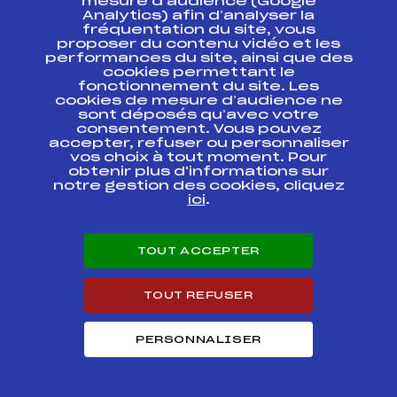
mesure d’audience (Google
13ième TROPHEE
BANQUE
Analytics) afin d’analyser la
POPULAIRES DES
fréquentation du site, vous
ALPES
proposer du contenu vidéo et les
performances du site, ainsi que des
cookies permettant le
COUPE D'ARGENT
fonctionnement du site. Les
U14 COMITE
FFS
AAPF0101.FFS
cookies de mesure d’audience ne
REGIONAL ALPE
PROVENCE
sont déposés qu’avec votre
consentement. Vous pouvez
accepter, refuser ou personnaliser
Coupe de France
vos choix à tout moment. Pour
du Jeune Citadin
obtenir plus d'informations sur
1ère étape – Qualif
FFS
ANAF0183.FFS
notre gestion des cookies, cliquez
Coupe de la
ici
.
Fédération
Coupe de France
du Jeune Citadin
TOUT ACCEPTER
1ère étape – Qualif
FFS
ANAF0181.FFS
Coupe de la
Fédération
TOUT REFUSER
PERSONNALISER
Circuits Alpin 2014
Circuits
Rang