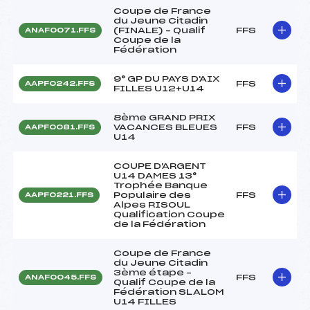
Coupe de France
du Jeune Citadin
(FINALE) – Qualif
FFS
ANAF0071.FFS
Coupe de la
Fédération
9° GP DU PAYS D'AIX
FFS
AAPF0242.FFS
FILLES U12+U14
8ème GRAND PRIX
VACANCES BLEUES
FFS
AAPF0081.FFS
U14
COUPE D'ARGENT
U14 DAMES 13°
Trophée Banque
Populaire des
FFS
AAPF0221.FFS
Alpes RISOUL
Qualification Coupe
de la Fédération
Coupe de France
du Jeune Citadin
3ème étape –
FFS
ANAF0045.FFS
Qualif Coupe de la
Fédération SLALOM
U14 FILLES