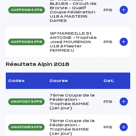
BLEUES – Circuit de
Bronze – Qualif
FFS
AAPF0084.FFS
Coupe Fédération
U18 A MASTERS
DAMES
GP MARSEILLE St
ANTOINE -Trophée
José MOURENON
FFS
AAPF0024.FFS
U18 à Master
FEMMES U
Résultats Alpin 2018
Codex
Course
Cat.
7ème Coupe de la
Fédération –
FFS
ANAF0273.FFS
Trophée SAMSE
(1er jour)
7ème Coupe de la
Fédération –
FFS
ANAF0263.FFS
Trophée SAMSE
(1er jour)