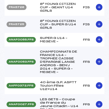
8° YOUNG CITIZEN
CUP – GEANT U14
FIS
FRA5726
GIRLS
8° YOUNG CITIZEN
CUP – SUPER G U14
FIS
FRA5725
GIRLS
SUPER G U14 –
FFS
ANAF0055.FFS
MEGEVE –
CHAMPIONNATS DE
FRANCE U14 –
TROPHEE CAISSE
D'EPARGNE LANGE
FFS
ANAF0053.FFS
ANDROS – BEN'J
2014 – SUPER G –
MEGEVE –
40 ème G.P. ASPTT
Toulon Filles
FFS
AAPF0372.FFS
U12+U14
LES GETS – Coupe
de France du
FFS
ANAF0027.FFS
Jeune Citadin – U14