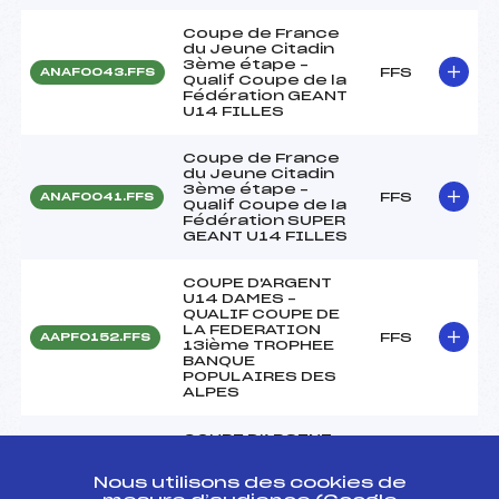
Coupe de France
du Jeune Citadin
3ème étape –
FFS
ANAF0043.FFS
Qualif Coupe de la
Fédération GEANT
U14 FILLES
Coupe de France
du Jeune Citadin
3ème étape –
FFS
ANAF0041.FFS
Qualif Coupe de la
Fédération SUPER
GEANT U14 FILLES
COUPE D'ARGENT
U14 DAMES –
QUALIF COUPE DE
LA FEDERATION
FFS
AAPF0152.FFS
13ième TROPHEE
BANQUE
POPULAIRES DES
ALPES
COUPE D'ARGENT
U14 DAMES –
QUALIF COUPE DE
Nous utilisons des cookies de
LA FEDERATION
FFS
AAPF0151.FFS