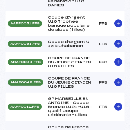
Fédération U16
DAMES
Coupe d'Argent
U16 Trophée
FFS
AAPF0051.FFS
banque populaire
de alpes (filles)
Coupe d'argent U
FFS
AAPF0061.FFS
16 à Chabanon
COUPE DE FRANCE
DU JEUNE CITADIN
FFS
ANAF0044.FFS
U16 FILLES
COUPE DE FRANCE
DU JEUNE CITADIN
FFS
ANAF0048.FFS
U16 FILLES
GP MARSEILLE St
ANTOINE – Coupe
Bronze U12=>U16 –
FFS
AAPF0011.FFS
Qualif Coupe
Fédération Filles
Coupe de France