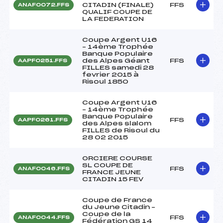
CITADIN (FINALE)
FFS
ANAF0072.FFS
QUALIF COUPE DE
LA FEDERATION
Coupe Argent U16
– 14ème Trophée
Banque Populaire
des Alpes Géant
FFS
AAPF0251.FFS
FILLES samedi 28
fevrier 2015 à
Risoul 1850
Coupe Argent U16
– 14ème Trophée
Banque Populaire
FFS
AAPF0261.FFS
des Alpes slalom
FILLES de Risoul du
28 02 2015
ORCIERE COURSE
SL COUPE DE
FFS
ANAF0046.FFS
FRANCE JEUNE
CITADIN 15 FEV
Coupe de France
du Jeune Citadin –
Coupe de la
FFS
ANAF0044.FFS
Fédération GS 14