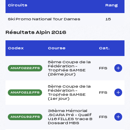
Circuits
Rang
Ski Promo National Tour Dames
15
Résultats Alpin 2016
Codex
Course
Cat.
5ème Coupe de la
Fédération –
FFS
ANAF0222.FFS
Trophée SAMSE
(2éme jour)
5ème Coupe de la
Fédération –
FFS
ANAF0212.FFS
Trophée SAMSE
(1er jour)
36ème Mémorial
.SCARA Pré – Qualif
FFS
ANAF0192.FFS
U16 FILLES trace B
Dossard MBS