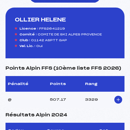
OLLIER HELENE
foi(s) le ski
Licence :
FFS2641219
Comité :
COMITE DE SKI ALPES PROVENCE
Club :
01142 ASPTT GAP
Val. Lic. :
Oui
Points Alpin FFS (10ème liste FFS 2026)
Pénalité
Points
Rang
@
507.17
3329
Résultats Alpin 2024