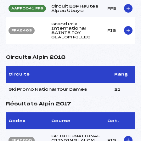
Circuit ESF Hautes
FFS
AAPF0041.FFS
Alpes Ubaye
Grand Prix
International
FIS
FRA6463
SAINTE FOY
SLALOM FILLES
Circuits Alpin 2018
Circuits
Rang
Ski Promo National Tour Dames
21
Résultats Alpin 2017
Codex
Course
Cat.
GP INTERNATIONAL
CITADIN SLALOM
FIS
FRA6650