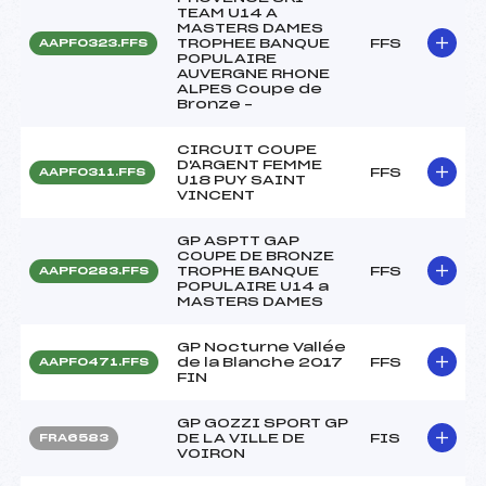
TEAM U14 A
MASTERS DAMES
TROPHEE BANQUE
FFS
AAPF0323.FFS
POPULAIRE
AUVERGNE RHONE
ALPES Coupe de
Bronze –
CIRCUIT COUPE
D'ARGENT FEMME
FFS
AAPF0311.FFS
U18 PUY SAINT
VINCENT
GP ASPTT GAP
COUPE DE BRONZE
TROPHE BANQUE
FFS
AAPF0283.FFS
POPULAIRE U14 a
MASTERS DAMES
GP Nocturne Vallée
de la Blanche 2017
FFS
AAPF0471.FFS
FIN
GP GOZZI SPORT GP
DE LA VILLE DE
FIS
FRA6583
VOIRON