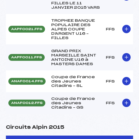
FILLES LE 11
JANVIER 2015 VARS
TROPHEE BANQUE
POPULAIRE DES
ALPES COUPE
FFS
AAPF0021.FFS
D'ARGENT U16 –
FILLES
GRAND PRIX
MARSEILLE SAINT
FFS
AAPF0011.FFS
ANTOINE U16 à
MASTERS DAMES
Coupe de France
des Jeunes
FFS
ANAF0014.FFS
Citadins – SL
Coupe de France
des Jeunes
FFS
ANAF0012.FFS
Citadins – GS
Circuits Alpin 2015