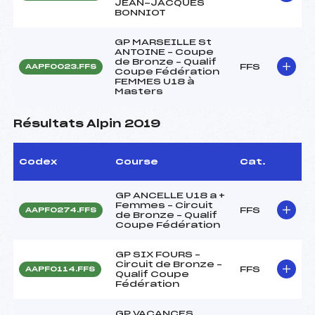
JEAN-JACQUES
BONNIOT
GP MARSEILLE St
ANTOINE – Coupe
de Bronze – Qualif
FFS
AAPF0023.FFS
Coupe Fédération
FEMMES U18 à
Masters
Résultats Alpin 2019
Codex
Course
Cat.
GP ANCELLE U18 a +
Femmes – Circuit
FFS
AAPF0274.FFS
de Bronze – Qualif
Coupe Fédération
GP SIX FOURS –
Circuit de Bronze –
FFS
AAPF0114.FFS
Qualif Coupe
Fédération
GP VACANCES