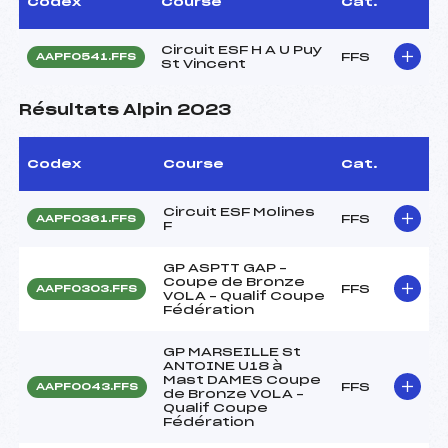
Codex
Course
Cat.
Circuit ESF H A U Puy
FFS
AAPF0541.FFS
St Vincent
Résultats Alpin 2023
Codex
Course
Cat.
Circuit ESF Molines
FFS
AAPF0361.FFS
F
GP ASPTT GAP –
Coupe de Bronze
FFS
AAPF0303.FFS
VOLA – Qualif Coupe
Fédération
GP MARSEILLE St
ANTOINE U18 à
Mast DAMES Coupe
FFS
AAPF0043.FFS
de Bronze VOLA –
Qualif Coupe
Fédération