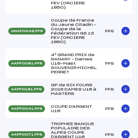
FEV (ORCIERE
1850)
Coupe de France
du Jeune Citadin –
Coupe de la
FFS
ANAF0042.FFS
Fédération GS 13
FEV (ORCIERE
1850)
4° GRAND PRIX de
SANARY – Dames
U16-Mast
FFS
AAPF0081.FFS
SOUVENIR MICHEL
PERRET
GP de SIX FOURS
2015 DAMES U16 à
FFS
AAPF0181.FFS
MASTERS
COUPE D'ARGENT
FFS
AAPF0041.FFS
U16
TROPHEE BANQUE
POPULAIRE DES
ALPES COUPE
FFS
AAPF0071.FFS
D'ARGENT U16