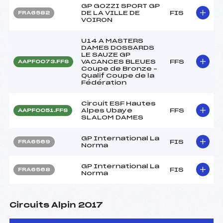
GP GOZZI SPORT GP
DE LA VILLE DE
FIS
FRA6582
VOIRON
U14 A MASTERS
DAMES DOSSARDS
LE SAUZE GP
VACANCES BLEUES
FFS
AAPF0073.FFS
Coupe de Bronze –
Qualif Coupe de la
Fédération
Circuit ESF Hautes
Alpes Ubaye
FFS
AAPF0051.FFS
SLALOM DAMES
GP International La
FIS
FRA6569
Norma
GP International La
FIS
FRA6568
Norma
Circuits Alpin 2017