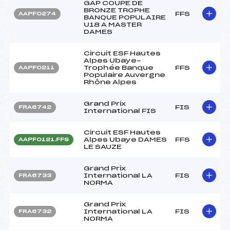
GAP COUPE DE
BRONZE TROPHE
FFS
AAPF0274
BANQUE POPULAIRE
U18 A MASTER
DAMES
Circuit ESF Hautes
Alpes Ubaye-
Trophée Banque
FFS
AAPF0211
Populaire Auvergne
Rhône Alpes
Grand Prix
FIS
FRA6742
International FIS
Circuit ESF Hautes
Alpes Ubaye DAMES
FFS
AAPF0121.FFS
LE SAUZE
Grand Prix
International LA
FIS
FRA6733
NORMA
Grand Prix
International LA
FIS
FRA6732
NORMA