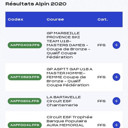
Résultats Alpin 2020
Codex
Course
Cat.
GP MARSEILLE
PROVENCE SKI
TEAM U18-
MASTERS DAMES –
FFS
AAPF0403.FFS
Coupe de Bronze –
Qualif Coupe
Fédération
GP ASPTT GAP U18 A
MASTER HOMME-
FEMME Coupe de
FFS
AAPT0523.FFS
Bronze – Qualif
Coupe Fédération
LA BARTAVELLE
Circuit ESF
FFS
AAPF0201.FFS
Chantemerle
Circuit ESF Trophée
Banque Populaire
AURA MEMORIAL
FFS
AAPF0041.FFS