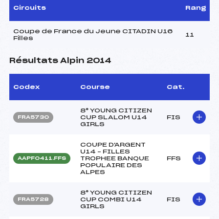
Circuits
Rang
Coupe de France du Jeune CITADIN U16
11
Filles
Résultats Alpin 2014
Codex
Course
Cat.
8° YOUNG CITIZEN
CUP SLALOM U14
FIS
FRA5730
GIRLS
COUPE D'ARGENT
U14 – FILLES
TROPHEE BANQUE
FFS
AAPF0411.FFS
POPULAIRE DES
ALPES
8° YOUNG CITIZEN
CUP COMBI U14
FIS
FRA5728
GIRLS