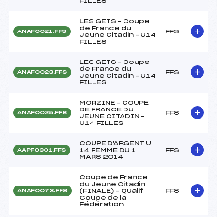
FILLES
LES GETS – Coupe
de France du
FFS
ANAF0021.FFS
Jeune Citadin – U14
FILLES
LES GETS – Coupe
de France du
FFS
ANAF0023.FFS
Jeune Citadin – U14
FILLES
MORZINE – COUPE
DE FRANCE DU
FFS
ANAF0025.FFS
JEUNE CITADIN –
U14 FILLES
COUPE D'ARGENT U
14 FEMME DU 1
FFS
AAPF0301.FFS
MARS 2014
Coupe de France
du Jeune Citadin
(FINALE) – Qualif
FFS
ANAF0073.FFS
Coupe de la
Fédération