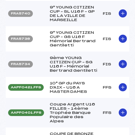
9° YOUNG CITIZEN
CUP – SL U16 F – GP
FIS
FRA5740
DE LA VILLE DE
MARSEILLE
9° YOUNG CITIZEN
CUP – GS U16 F
FIS
FRA5736
Mémorial Bertrand
Gentiletti
9ème YOUNG
CITIZEN CUP – SG
FIS
FRA5734
U16 F – Mémorial
Bertrand Gentiletti
10° GP du PAYS
D'AIX – U16 A
FFS
AAPF0421.FFS
MASTER DAMES
Coupe Argent U16
FILLES – 14ème
Trophée Banque
FFS
AAPF0401.FFS
Populaire des
Alpes
COUPE DE BRONZE