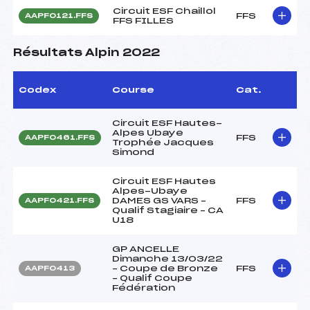
Circuit ESF Chaillol
FFS
AAPF0121.FFS
FFS FILLES
Résultats Alpin 2022
Codex
Course
Cat.
Circuit ESF Hautes-
Alpes Ubaye
FFS
AAPF0461.FFS
Trophée Jacques
Simond
Circuit ESF Hautes
Alpes-Ubaye
DAMES GS VARS –
FFS
AAPF0421.FFS
Qualif Stagiaire – CA
U18
GP ANCELLE
Dimanche 13/03/22
– Coupe de Bronze
FFS
AAPF0413
– Qualif Coupe
Fédération