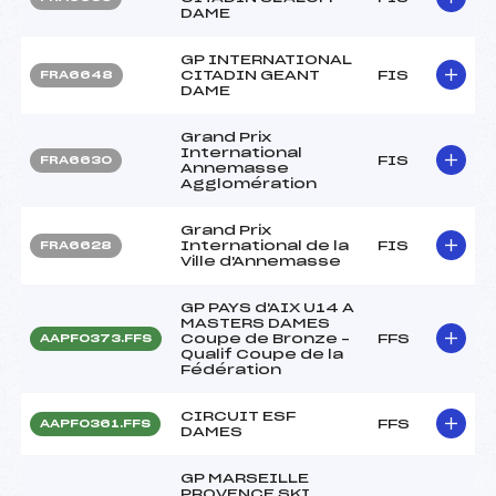
DAME
GP INTERNATIONAL
CITADIN GEANT
FIS
FRA6648
DAME
Grand Prix
International
FIS
FRA6630
Annemasse
Agglomération
Grand Prix
International de la
FIS
FRA6628
Ville d'Annemasse
GP PAYS d'AIX U14 A
MASTERS DAMES
Coupe de Bronze –
FFS
AAPF0373.FFS
Qualif Coupe de la
Fédération
CIRCUIT ESF
FFS
AAPF0361.FFS
DAMES
GP MARSEILLE
PROVENCE SKI