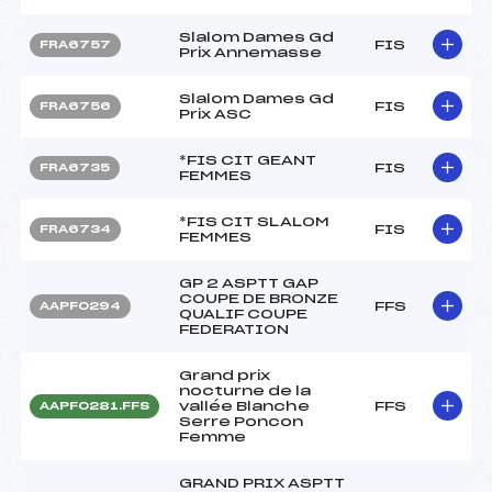
Slalom Dames Gd
FIS
FRA6757
Prix Annemasse
Slalom Dames Gd
FIS
FRA6756
Prix ASC
*FIS CIT GEANT
FIS
FRA6735
FEMMES
*FIS CIT SLALOM
FIS
FRA6734
FEMMES
GP 2 ASPTT GAP
COUPE DE BRONZE
FFS
AAPF0294
QUALIF COUPE
FEDERATION
Grand prix
nocturne de la
vallée Blanche
FFS
AAPF0281.FFS
Serre Poncon
Femme
GRAND PRIX ASPTT