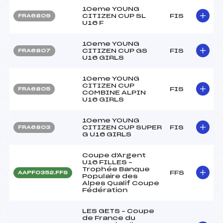
10eme YOUNG
CITIZEN CUP SL
FIS
FRA6809
U16 F
10eme YOUNG
CITIZEN CUP GS
FIS
FRA6807
U16 GIRLS
10eme YOUNG
CITIZEN CUP
FIS
FRA6805
COMBINE ALPIN
U16 GIRLS
10eme YOUNG
CITIZEN CUP SUPER
FIS
FRA6803
G U16 GIRLS
Coupe d'Argent
U16 FILLES –
Trophée Banque
FFS
AAPF0352.FFS
Populaire des
Alpes Qualif Coupe
Fédération
LES GETS – Coupe
de France du