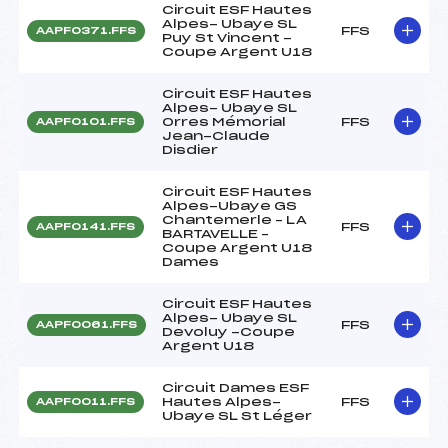
Circuit ESF Hautes
Alpes- Ubaye SL
FFS
AAPF0371.FFS
Puy St Vincent -
Coupe Argent U18
Circuit ESF Hautes
Alpes- Ubaye SL
Orres Mémorial
FFS
AAPF0101.FFS
Jean-Claude
Disdier
Circuit ESF Hautes
Alpes-Ubaye GS
Chantemerle – LA
FFS
AAPF0141.FFS
BARTAVELLE –
Coupe Argent U18
Dames
Circuit ESF Hautes
Alpes- Ubaye SL
FFS
AAPF0061.FFS
Devoluy -Coupe
Argent U18
Circuit Dames ESF
Hautes Alpes-
FFS
AAPF0011.FFS
Ubaye SL St Léger