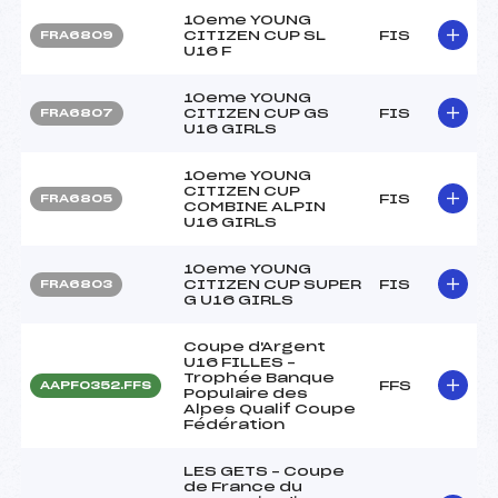
10eme YOUNG
CITIZEN CUP SL
FIS
FRA6809
U16 F
10eme YOUNG
CITIZEN CUP GS
FIS
FRA6807
U16 GIRLS
10eme YOUNG
CITIZEN CUP
FIS
FRA6805
COMBINE ALPIN
U16 GIRLS
10eme YOUNG
CITIZEN CUP SUPER
FIS
FRA6803
G U16 GIRLS
Coupe d'Argent
U16 FILLES –
Trophée Banque
FFS
AAPF0352.FFS
Populaire des
Alpes Qualif Coupe
Fédération
LES GETS – Coupe
de France du