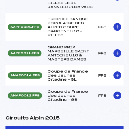
FILLES LE 11
JANVIER 2015 VARS
TROPHEE BANQUE
POPULAIRE DES
ALPES COUPE
FFS
AAPF0021.FFS
D'ARGENT U16 –
FILLES
GRAND PRIX
MARSEILLE SAINT
FFS
AAPF0011.FFS
ANTOINE U16 à
MASTERS DAMES
Coupe de France
des Jeunes
FFS
ANAF0014.FFS
Citadins – SL
Coupe de France
des Jeunes
FFS
ANAF0012.FFS
Citadins – GS
Circuits Alpin 2015