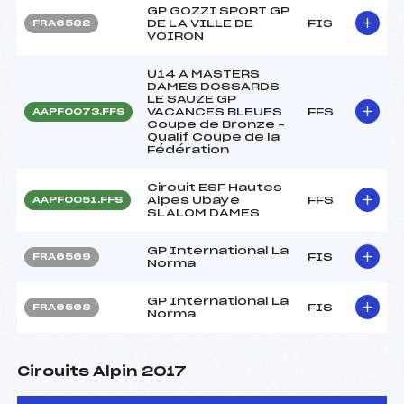
GP GOZZI SPORT GP
DE LA VILLE DE
FIS
FRA6582
VOIRON
U14 A MASTERS
DAMES DOSSARDS
LE SAUZE GP
VACANCES BLEUES
FFS
AAPF0073.FFS
Coupe de Bronze –
Qualif Coupe de la
Fédération
Circuit ESF Hautes
Alpes Ubaye
FFS
AAPF0051.FFS
SLALOM DAMES
GP International La
FIS
FRA6569
Norma
GP International La
FIS
FRA6568
Norma
Circuits Alpin 2017