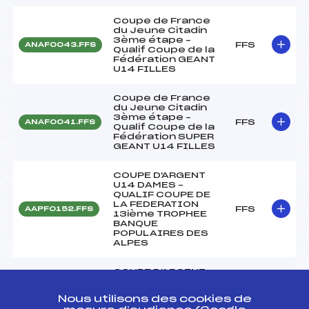
Coupe de France
du Jeune Citadin
3ème étape –
FFS
ANAF0043.FFS
Qualif Coupe de la
Fédération GEANT
U14 FILLES
Coupe de France
du Jeune Citadin
3ème étape –
FFS
ANAF0041.FFS
Qualif Coupe de la
Fédération SUPER
GEANT U14 FILLES
COUPE D'ARGENT
U14 DAMES –
QUALIF COUPE DE
LA FEDERATION
FFS
AAPF0152.FFS
13ième TROPHEE
BANQUE
POPULAIRES DES
ALPES
COUPE D'ARGENT
U14 DAMES –
QUALIF COUPE DE
Nous utilisons des cookies de
LA FEDERATION
FFS
AAPF0151.FFS