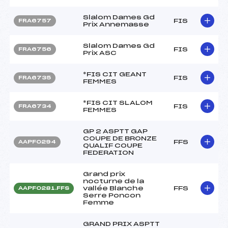
Slalom Dames Gd
FIS
FRA6757
Prix Annemasse
Slalom Dames Gd
FIS
FRA6756
Prix ASC
*FIS CIT GEANT
FIS
FRA6735
FEMMES
*FIS CIT SLALOM
FIS
FRA6734
FEMMES
GP 2 ASPTT GAP
COUPE DE BRONZE
FFS
AAPF0294
QUALIF COUPE
FEDERATION
Grand prix
nocturne de la
vallée Blanche
FFS
AAPF0281.FFS
Serre Poncon
Femme
GRAND PRIX ASPTT