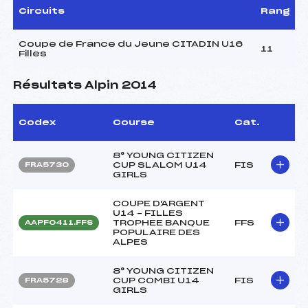
Circuits
Rang
Coupe de France du Jeune CITADIN U16
11
Filles
Résultats Alpin 2014
Codex
Course
Cat.
8° YOUNG CITIZEN
CUP SLALOM U14
FIS
FRA5730
GIRLS
COUPE D'ARGENT
U14 – FILLES
TROPHEE BANQUE
FFS
AAPF0411.FFS
POPULAIRE DES
ALPES
8° YOUNG CITIZEN
CUP COMBI U14
FIS
FRA5728
GIRLS