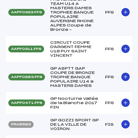
TEAM U14 A
MASTERS DAMES
TROPHEE BANQUE
FFS
AAPF0323.FFS
POPULAIRE
AUVERGNE RHONE
ALPES Coupe de
Bronze –
CIRCUIT COUPE
D'ARGENT FEMME
FFS
AAPF0311.FFS
U18 PUY SAINT
VINCENT
GP ASPTT GAP
COUPE DE BRONZE
TROPHE BANQUE
FFS
AAPF0283.FFS
POPULAIRE U14 a
MASTERS DAMES
GP Nocturne Vallée
de la Blanche 2017
FFS
AAPF0471.FFS
FIN
GP GOZZI SPORT GP
DE LA VILLE DE
FIS
FRA6583
VOIRON