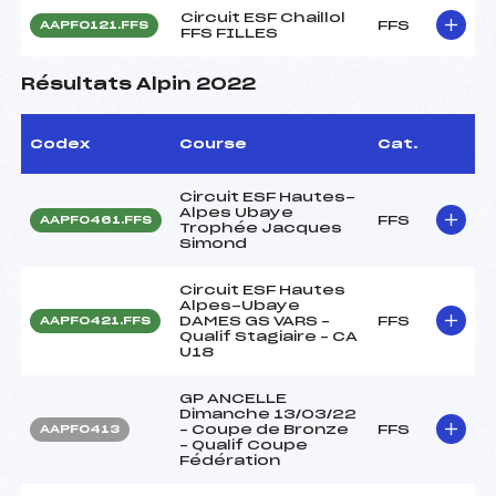
Circuit ESF Chaillol
FFS
AAPF0121.FFS
FFS FILLES
Résultats Alpin 2022
Codex
Course
Cat.
Circuit ESF Hautes-
Alpes Ubaye
FFS
AAPF0461.FFS
Trophée Jacques
Simond
Circuit ESF Hautes
Alpes-Ubaye
DAMES GS VARS –
FFS
AAPF0421.FFS
Qualif Stagiaire – CA
U18
GP ANCELLE
Dimanche 13/03/22
– Coupe de Bronze
FFS
AAPF0413
– Qualif Coupe
Fédération