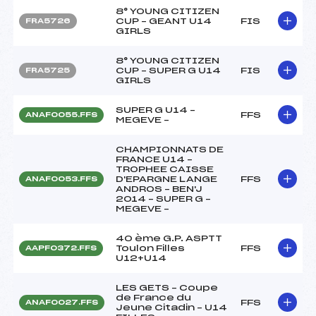
8° YOUNG CITIZEN
CUP – GEANT U14
FIS
FRA5726
GIRLS
8° YOUNG CITIZEN
CUP – SUPER G U14
FIS
FRA5725
GIRLS
SUPER G U14 –
FFS
ANAF0055.FFS
MEGEVE –
CHAMPIONNATS DE
FRANCE U14 –
TROPHEE CAISSE
D'EPARGNE LANGE
FFS
ANAF0053.FFS
ANDROS – BEN'J
2014 – SUPER G –
MEGEVE –
40 ème G.P. ASPTT
Toulon Filles
FFS
AAPF0372.FFS
U12+U14
LES GETS – Coupe
de France du
FFS
ANAF0027.FFS
Jeune Citadin – U14