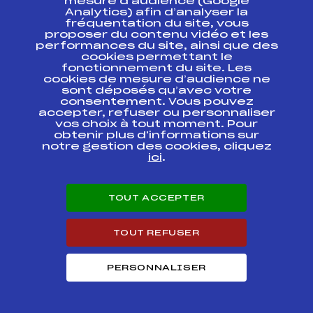
mesure d’audience (Google
13ième TROPHEE
BANQUE
Analytics) afin d’analyser la
POPULAIRES DES
fréquentation du site, vous
ALPES
proposer du contenu vidéo et les
performances du site, ainsi que des
cookies permettant le
COUPE D'ARGENT
fonctionnement du site. Les
U14 COMITE
FFS
AAPF0101.FFS
cookies de mesure d’audience ne
REGIONAL ALPE
PROVENCE
sont déposés qu’avec votre
consentement. Vous pouvez
accepter, refuser ou personnaliser
Coupe de France
vos choix à tout moment. Pour
du Jeune Citadin
obtenir plus d'informations sur
1ère étape – Qualif
FFS
ANAF0183.FFS
notre gestion des cookies, cliquez
Coupe de la
ici
.
Fédération
Coupe de France
du Jeune Citadin
TOUT ACCEPTER
1ère étape – Qualif
FFS
ANAF0181.FFS
Coupe de la
Fédération
TOUT REFUSER
PERSONNALISER
Circuits Alpin 2014
Circuits
Rang