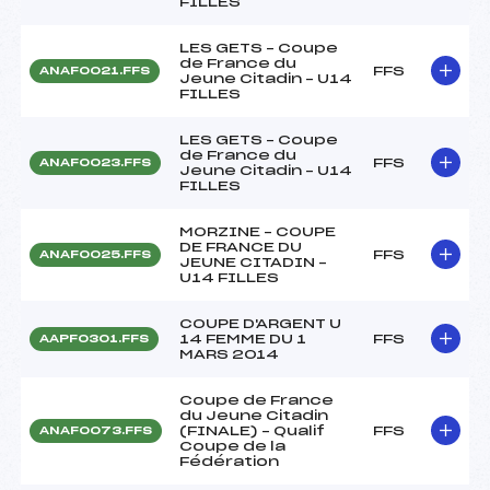
FILLES
LES GETS – Coupe
de France du
FFS
ANAF0021.FFS
Jeune Citadin – U14
FILLES
LES GETS – Coupe
de France du
FFS
ANAF0023.FFS
Jeune Citadin – U14
FILLES
MORZINE – COUPE
DE FRANCE DU
FFS
ANAF0025.FFS
JEUNE CITADIN –
U14 FILLES
COUPE D'ARGENT U
14 FEMME DU 1
FFS
AAPF0301.FFS
MARS 2014
Coupe de France
du Jeune Citadin
(FINALE) – Qualif
FFS
ANAF0073.FFS
Coupe de la
Fédération