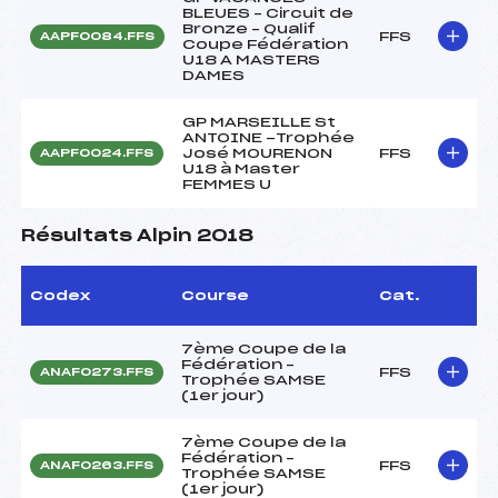
BLEUES – Circuit de
Bronze – Qualif
FFS
AAPF0084.FFS
Coupe Fédération
U18 A MASTERS
DAMES
GP MARSEILLE St
ANTOINE -Trophée
José MOURENON
FFS
AAPF0024.FFS
U18 à Master
FEMMES U
Résultats Alpin 2018
Codex
Course
Cat.
7ème Coupe de la
Fédération –
FFS
ANAF0273.FFS
Trophée SAMSE
(1er jour)
7ème Coupe de la
Fédération –
FFS
ANAF0263.FFS
Trophée SAMSE
(1er jour)