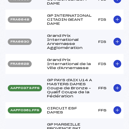
DAME
GP INTERNATIONAL
CITADIN GEANT
FIS
FRA6648
DAME
Grand Prix
International
FIS
FRA6630
Annemasse
Agglomération
Grand Prix
International de la
FIS
FRA6628
Ville d'Annemasse
GP PAYS d'AIX U14 A
MASTERS DAMES
Coupe de Bronze –
FFS
AAPF0373.FFS
Qualif Coupe de la
Fédération
CIRCUIT ESF
FFS
AAPF0361.FFS
DAMES
GP MARSEILLE
PROVENCE SKI