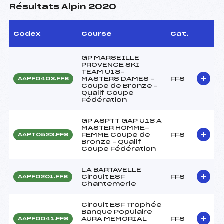
Résultats Alpin 2020
Codex
Course
Cat.
GP MARSEILLE
PROVENCE SKI
TEAM U18-
MASTERS DAMES –
FFS
AAPF0403.FFS
Coupe de Bronze –
Qualif Coupe
Fédération
GP ASPTT GAP U18 A
MASTER HOMME-
FEMME Coupe de
FFS
AAPT0523.FFS
Bronze – Qualif
Coupe Fédération
LA BARTAVELLE
Circuit ESF
FFS
AAPF0201.FFS
Chantemerle
Circuit ESF Trophée
Banque Populaire
AURA MEMORIAL
FFS
AAPF0041.FFS