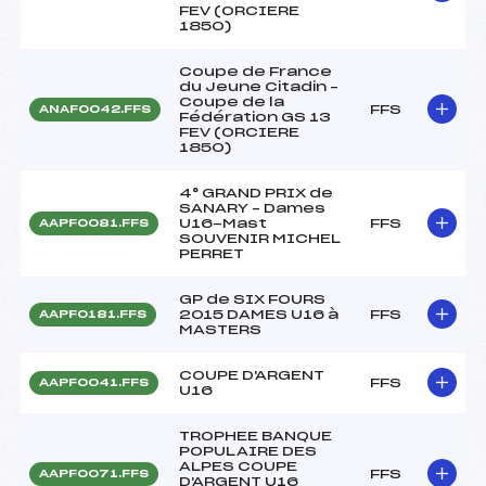
FEV (ORCIERE
1850)
Coupe de France
du Jeune Citadin –
Coupe de la
FFS
ANAF0042.FFS
Fédération GS 13
FEV (ORCIERE
1850)
4° GRAND PRIX de
SANARY – Dames
U16-Mast
FFS
AAPF0081.FFS
SOUVENIR MICHEL
PERRET
GP de SIX FOURS
2015 DAMES U16 à
FFS
AAPF0181.FFS
MASTERS
COUPE D'ARGENT
FFS
AAPF0041.FFS
U16
TROPHEE BANQUE
POPULAIRE DES
ALPES COUPE
FFS
AAPF0071.FFS
D'ARGENT U16