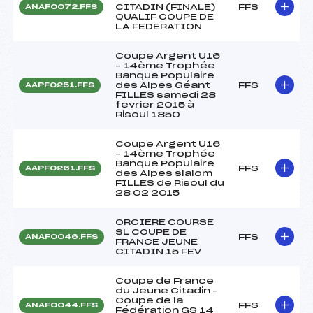
CITADIN (FINALE)
FFS
ANAF0072.FFS
QUALIF COUPE DE
LA FEDERATION
Coupe Argent U16
– 14ème Trophée
Banque Populaire
des Alpes Géant
FFS
AAPF0251.FFS
FILLES samedi 28
fevrier 2015 à
Risoul 1850
Coupe Argent U16
– 14ème Trophée
Banque Populaire
FFS
AAPF0261.FFS
des Alpes slalom
FILLES de Risoul du
28 02 2015
ORCIERE COURSE
SL COUPE DE
FFS
ANAF0046.FFS
FRANCE JEUNE
CITADIN 15 FEV
Coupe de France
du Jeune Citadin –
Coupe de la
FFS
ANAF0044.FFS
Fédération GS 14