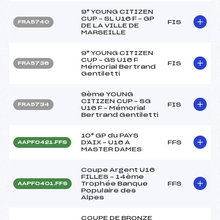
9° YOUNG CITIZEN
CUP – SL U16 F – GP
FIS
FRA5740
DE LA VILLE DE
MARSEILLE
9° YOUNG CITIZEN
CUP – GS U16 F
FIS
FRA5736
Mémorial Bertrand
Gentiletti
9ème YOUNG
CITIZEN CUP – SG
FIS
FRA5734
U16 F – Mémorial
Bertrand Gentiletti
10° GP du PAYS
D'AIX – U16 A
FFS
AAPF0421.FFS
MASTER DAMES
Coupe Argent U16
FILLES – 14ème
Trophée Banque
FFS
AAPF0401.FFS
Populaire des
Alpes
COUPE DE BRONZE