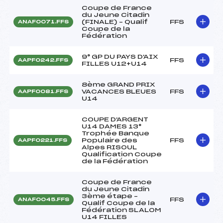
Coupe de France
du Jeune Citadin
(FINALE) – Qualif
FFS
ANAF0071.FFS
Coupe de la
Fédération
9° GP DU PAYS D'AIX
FFS
AAPF0242.FFS
FILLES U12+U14
8ème GRAND PRIX
VACANCES BLEUES
FFS
AAPF0081.FFS
U14
COUPE D'ARGENT
U14 DAMES 13°
Trophée Banque
Populaire des
FFS
AAPF0221.FFS
Alpes RISOUL
Qualification Coupe
de la Fédération
Coupe de France
du Jeune Citadin
3ème étape –
FFS
ANAF0045.FFS
Qualif Coupe de la
Fédération SLALOM
U14 FILLES