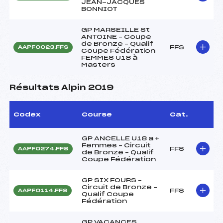
JEAN-JACQUES
BONNIOT
GP MARSEILLE St
ANTOINE – Coupe
de Bronze – Qualif
FFS
AAPF0023.FFS
Coupe Fédération
FEMMES U18 à
Masters
Résultats Alpin 2019
Codex
Course
Cat.
GP ANCELLE U18 a +
Femmes – Circuit
FFS
AAPF0274.FFS
de Bronze – Qualif
Coupe Fédération
GP SIX FOURS –
Circuit de Bronze –
FFS
AAPF0114.FFS
Qualif Coupe
Fédération
GP VACANCES