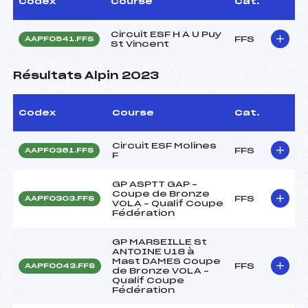
Codex
Course
Cat.
Circuit ESF H A U Puy
FFS
AAPF0541.FFS
St Vincent
Résultats Alpin 2023
Codex
Course
Cat.
Circuit ESF Molines
FFS
AAPF0361.FFS
F
GP ASPTT GAP –
Coupe de Bronze
FFS
AAPF0303.FFS
VOLA – Qualif Coupe
Fédération
GP MARSEILLE St
ANTOINE U18 à
Mast DAMES Coupe
FFS
AAPF0043.FFS
de Bronze VOLA –
Qualif Coupe
Fédération