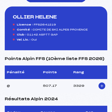
OLLIER HELENE
foi(s) le ski
Licence :
FFS2641219
Comité :
COMITE DE SKI ALPES PROVENCE
Club :
01142 ASPTT GAP
Val. Lic. :
Oui
Points Alpin FFS (10ème liste FFS 2026)
Pénalité
Points
Rang
@
507.17
3329
Résultats Alpin 2024