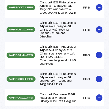
Circuit ESF Hautes
Alpes- Ubaye SL
FFS
AAPF0371.FFS
Puy St Vincent -
Coupe Argent U18
Circuit ESF Hautes
Alpes- Ubaye SL
Orres Mémorial
FFS
AAPF0101.FFS
Jean-Claude
Disdier
Circuit ESF Hautes
Alpes-Ubaye GS
Chantemerle – LA
FFS
AAPF0141.FFS
BARTAVELLE –
Coupe Argent U18
Dames
Circuit ESF Hautes
Alpes- Ubaye SL
FFS
AAPF0061.FFS
Devoluy -Coupe
Argent U18
Circuit Dames ESF
Hautes Alpes-
FFS
AAPF0011.FFS
Ubaye SL St Léger