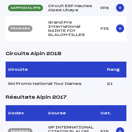
Circuit ESF Hautes
FFS
AAPF0041.FFS
Alpes Ubaye
Grand Prix
International
FIS
FRA6463
SAINTE FOY
SLALOM FILLES
Circuits Alpin 2018
Circuits
Rang
Ski Promo National Tour Dames
21
Résultats Alpin 2017
Codex
Course
Cat.
GP INTERNATIONAL
CITADIN SLALOM
FIS
FRA6650