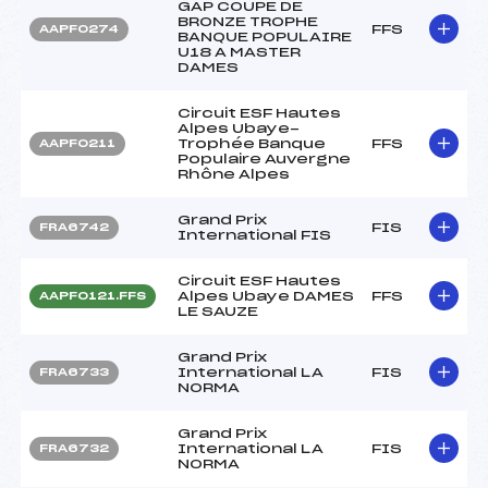
GAP COUPE DE
BRONZE TROPHE
FFS
AAPF0274
BANQUE POPULAIRE
U18 A MASTER
DAMES
Circuit ESF Hautes
Alpes Ubaye-
Trophée Banque
FFS
AAPF0211
Populaire Auvergne
Rhône Alpes
Grand Prix
FIS
FRA6742
International FIS
Circuit ESF Hautes
Alpes Ubaye DAMES
FFS
AAPF0121.FFS
LE SAUZE
Grand Prix
International LA
FIS
FRA6733
NORMA
Grand Prix
International LA
FIS
FRA6732
NORMA