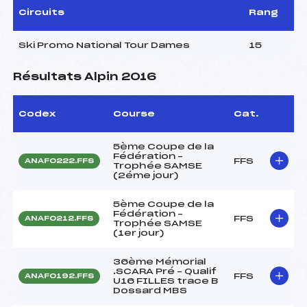
Circuits
Rang
Ski Promo National Tour Dames
15
Résultats Alpin 2016
Codex
Course
Cat.
5ème Coupe de la
Fédération –
FFS
ANAF0222.FFS
Trophée SAMSE
(2éme jour)
5ème Coupe de la
Fédération –
FFS
ANAF0212.FFS
Trophée SAMSE
(1er jour)
36ème Mémorial
.SCARA Pré – Qualif
FFS
ANAF0192.FFS
U16 FILLES trace B
Dossard MBS