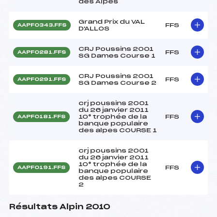
des Alpes
Grand Prix du VAL
FFS
AAPF0343.FFS
D'ALLOS
CRJ Poussins 2001
FFS
AAPF0281.FFS
SG Dames Course 1
CRJ Poussins 2001
FFS
AAPF0291.FFS
SG Dames Course 2
crj poussins 2001
du 26 janvier 2011
10° trophée de la
FFS
AAPF0181.FFS
banque populaire
des alpes COURSE 1
crj poussins 2001
du 26 janvier 2011
10° trophée de la
FFS
AAPF0191.FFS
banque populaire
des alpes COURSE
2
Résultats Alpin 2010