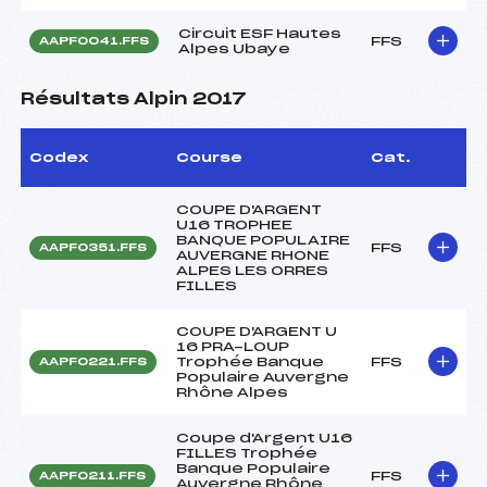
Circuit ESF Hautes
FFS
AAPF0041.FFS
Alpes Ubaye
Résultats Alpin 2017
Codex
Course
Cat.
COUPE D'ARGENT
U16 TROPHEE
BANQUE POPULAIRE
FFS
AAPF0351.FFS
AUVERGNE RHONE
ALPES LES ORRES
FILLES
COUPE D'ARGENT U
16 PRA-LOUP
Trophée Banque
FFS
AAPF0221.FFS
Populaire Auvergne
Rhône Alpes
Coupe d'Argent U16
FILLES Trophée
Banque Populaire
FFS
AAPF0211.FFS
Auvergne Rhône