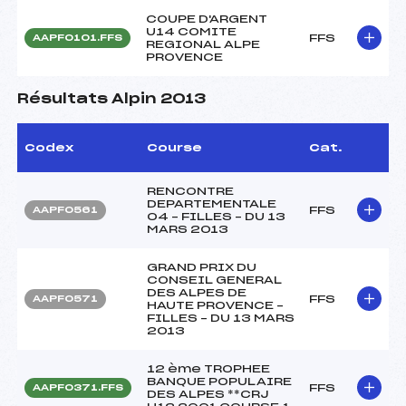
COUPE D'ARGENT
U14 COMITE
FFS
AAPF0101.FFS
REGIONAL ALPE
PROVENCE
Résultats Alpin 2013
Codex
Course
Cat.
RENCONTRE
DEPARTEMENTALE
FFS
AAPF0561
04 – FILLES – DU 13
MARS 2013
GRAND PRIX DU
CONSEIL GENERAL
DES ALPES DE
FFS
AAPF0571
HAUTE PROVENCE –
FILLES – DU 13 MARS
2013
12 ème TROPHEE
BANQUE POPULAIRE
FFS
AAPF0371.FFS
DES ALPES **CRJ