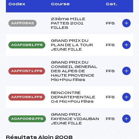
Codex
Course
Cat.
23ème MILLE
PATTES 2001
FFS
AAPF0542
FILLES
GRAND PRIX DU
PLAN DE LA TOUR
FFS
ACAF0261.FFS
JEUNE FILLE
GRAND PRIX DU
CONSEIL GENERAL
DES ALPES DE
FFS
AAPF0571.FFS
HAUTE PROVENCE
Mic+Pou Filles
RENCONTRE
DEPARTEMENTALE
FFS
AAPF0561.FFS
04 Mic+Pou Filles
GRAND PRIX
FAYENCE VIDAUBAN
FFS
ACAF0062.FFS
JEUNE FILLE
Résultats Alpin 2008