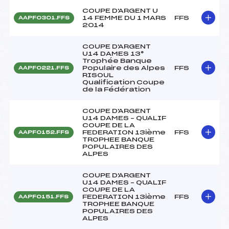
COUPE D'ARGENT U
14 FEMME DU 1 MARS
FFS
AAPF0301.FFS
2014
COUPE D'ARGENT
U14 DAMES 13°
Trophée Banque
Populaire des Alpes
FFS
AAPF0221.FFS
RISOUL
Qualification Coupe
de la Fédération
COUPE D'ARGENT
U14 DAMES – QUALIF
COUPE DE LA
FEDERATION 13ième
FFS
AAPF0152.FFS
TROPHEE BANQUE
POPULAIRES DES
ALPES
COUPE D'ARGENT
U14 DAMES – QUALIF
COUPE DE LA
FEDERATION 13ième
FFS
AAPF0151.FFS
TROPHEE BANQUE
POPULAIRES DES
ALPES