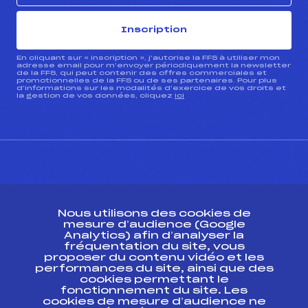
Inscription
En cliquant sur « inscription », j’autorise la FFS à utiliser mon
adresse email pour m’envoyer périodiquement la newsletter
de la FFS, qui peut contenir des offres commerciales et
promotionnelles de la FFS ou de ses partenaires. Pour plus
d’informations sur les modalités d’exercice de vos droits et
la gestion de vos données, cliquez
ici
CONTACT
Nous utilisons des cookies de
ESPACE PRESSE
mesure d’audience (Google
Analytics) afin d’analyser la
fréquentation du site, vous
Ressources
proposer du contenu vidéo et les
performances du site, ainsi que des
Pass’Neige
cookies permettant le
Projet sportif fédéral
fonctionnement du site. Les
cookies de mesure d’audience ne
Projet de performance fédéral