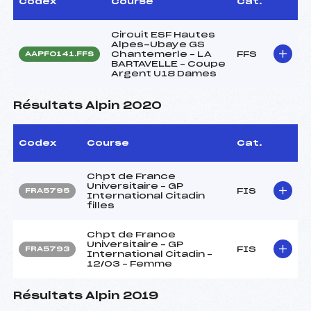
Codex
Course
Cat.
Circuit ESF Hautes
Alpes-Ubaye GS
Chantemerle – LA
FFS
AAPF0141.FFS
BARTAVELLE – Coupe
Argent U18 Dames
Résultats Alpin 2020
Codex
Course
Cat.
Chpt de France
Universitaire – GP
FIS
FRA5795
International Citadin
filles
Chpt de France
Universitaire – GP
FIS
FRA5793
International Citadin –
12/03 – Femme
Résultats Alpin 2019