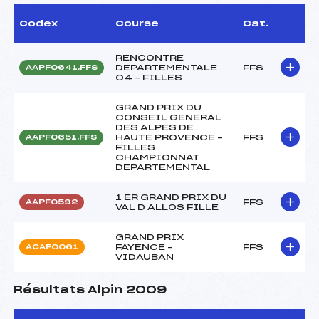
Codex
Course
Cat.
RENCONTRE
DEPARTEMENTALE
FFS
AAPF0641.FFS
04 – FILLES
GRAND PRIX DU
CONSEIL GENERAL
DES ALPES DE
HAUTE PROVENCE –
FFS
AAPF0651.FFS
FILLES
CHAMPIONNAT
DEPARTEMENTAL
1 ER GRAND PRIX DU
FFS
AAPF0592
VAL D ALLOS FILLE
GRAND PRIX
FAYENCE –
FFS
ACAF0061
VIDAUBAN
Résultats Alpin 2009