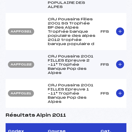
POPULAIRE DES
ALPES
CRJ Poussins Filles
2001 SG Trophée
BP des Alpes
Trophée banque
FFS
AAPF0321
populaire des alpes
2012 trophée
banque populaire d
CRJ Poussins 2001
FILLES Epreuve 2
-11° Trophée
FFS
AAPF0122
Banque Pop des
Alpes
CRJ Poussins 2001
FILLES Epreuve 1
-11° Trophée
FFS
AAPF0121
Banque Pop des
Alpes
Résultats Alpin 2011
Codex
Course
Cat.