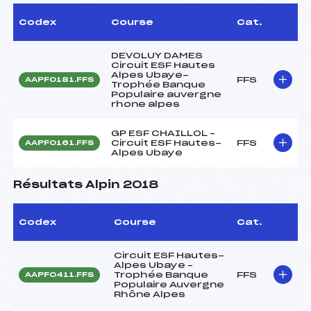
Codex
Course
Cat.
DEVOLUY DAMES
Circuit ESF Hautes
Alpes Ubaye-
FFS
AAPF0181.FFS
Trophée Banque
Populaire auvergne
rhone alpes
GP ESF CHAILLOL –
Circuit ESF Hautes-
FFS
AAPF0161.FFS
Alpes Ubaye
Résultats Alpin 2018
Codex
Course
Cat.
Circuit ESF Hautes-
Alpes Ubaye –
Trophée Banque
FFS
AAPF0411.FFS
Populaire Auvergne
Rhône Alpes