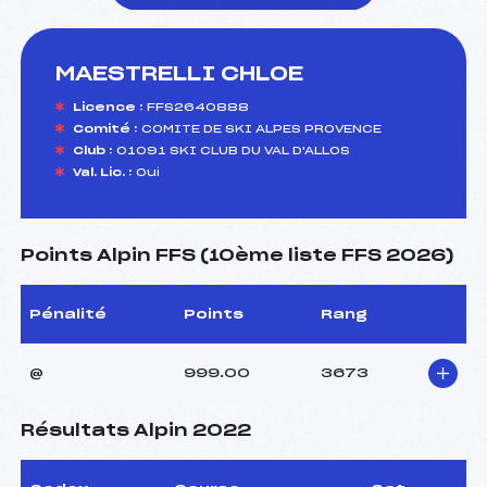
MAESTRELLI CHLOE
foi(s) le ski
Licence :
FFS2640888
Comité :
COMITE DE SKI ALPES PROVENCE
Club :
01091 SKI CLUB DU VAL D'ALLOS
Val. Lic. :
Oui
Points Alpin FFS (10ème liste FFS 2026)
Pénalité
Points
Rang
@
999.00
3673
Résultats Alpin 2022