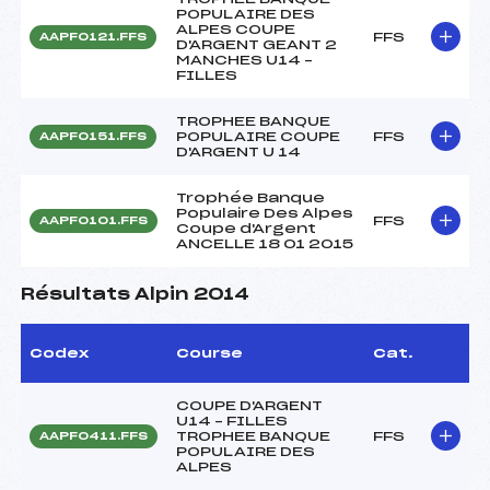
POPULAIRE DES
ALPES COUPE
FFS
AAPF0121.FFS
D'ARGENT GEANT 2
MANCHES U14 –
FILLES
TROPHEE BANQUE
POPULAIRE COUPE
FFS
AAPF0151.FFS
D'ARGENT U 14
Trophée Banque
Populaire Des Alpes
FFS
AAPF0101.FFS
Coupe d'Argent
ANCELLE 18 01 2015
Résultats Alpin 2014
Codex
Course
Cat.
COUPE D'ARGENT
U14 – FILLES
TROPHEE BANQUE
FFS
AAPF0411.FFS
POPULAIRE DES
ALPES