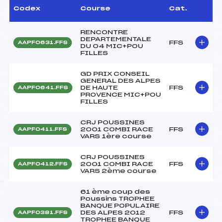
Codex
Course
Cat.
RENCONTRE
DEPARTEMENTALE
FFS
AAPF0631.FFS
DU 04 MIC+POU
FILLES
GD PRIX CONSEIL
GENERAL DES ALPES
DE HAUTE
FFS
AAPF0641.FFS
PROVENCE MIC+POU
FILLES
CRJ POUSSINES
2001 COMBI RACE
FFS
AAPF0411.FFS
VARS 1ère course
CRJ POUSSINES
2001 COMBI RACE
FFS
AAPF0412.FFS
VARS 2ème course
61 ème coup des
Poussins TROPHEE
BANQUE POPULAIRE
DES ALPES 2012
FFS
AAPF0381.FFS
TROPHEE BANQUE