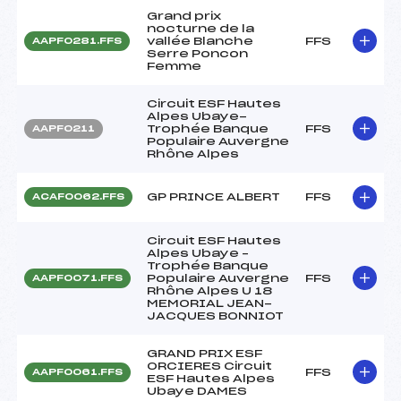
Grand prix
nocturne de la
vallée Blanche
FFS
AAPF0281.FFS
Serre Poncon
Femme
Circuit ESF Hautes
Alpes Ubaye-
Trophée Banque
FFS
AAPF0211
Populaire Auvergne
Rhône Alpes
GP PRINCE ALBERT
FFS
ACAF0062.FFS
Circuit ESF Hautes
Alpes Ubaye –
Trophée Banque
Populaire Auvergne
FFS
AAPF0071.FFS
Rhône Alpes U 18
MEMORIAL JEAN-
JACQUES BONNIOT
GRAND PRIX ESF
ORCIERES Circuit
FFS
AAPF0061.FFS
ESF Hautes Alpes
Ubaye DAMES