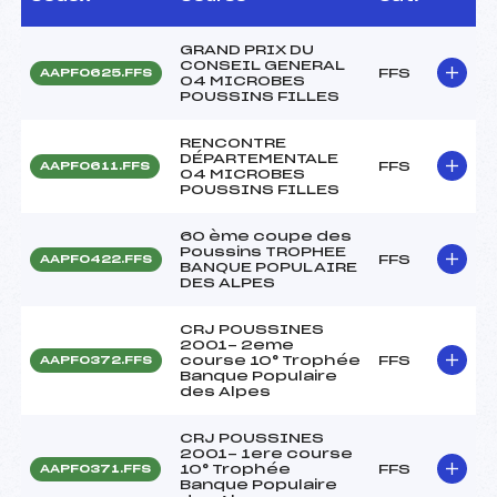
GRAND PRIX DU
CONSEIL GENERAL
FFS
AAPF0625.FFS
04 MICROBES
POUSSINS FILLES
RENCONTRE
DÉPARTEMENTALE
FFS
AAPF0611.FFS
04 MICROBES
POUSSINS FILLES
60 ème coupe des
Poussins TROPHEE
FFS
AAPF0422.FFS
BANQUE POPULAIRE
DES ALPES
CRJ POUSSINES
2001- 2eme
course 10° Trophée
FFS
AAPF0372.FFS
Banque Populaire
des Alpes
CRJ POUSSINES
2001- 1ere course
10° Trophée
FFS
AAPF0371.FFS
Banque Populaire