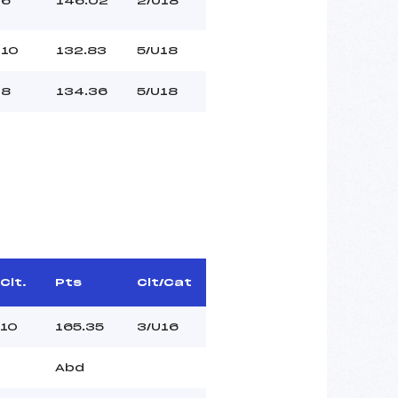
6
146.02
2/U18
10
132.83
5/U18
8
134.36
5/U18
Clt.
Pts
Clt/Cat
10
165.35
3/U16
Abd