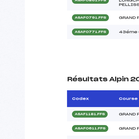
LONGCH
ASAF0861.FFS
PELLISS
GRAND P
ASAF0791.FFS
43éme 
ASAF0771.FFS
Résultats Alpin 2
Codex
Course
GRAND P
ASAF1181.FFS
GRAND P
ASAF0611.FFS