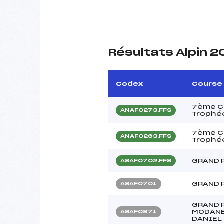
Résultats Alpin 2
Codex
Course
7ème Co
ANAF0273.FFS
Trophée
7ème Co
ANAF0263.FFS
Trophée
GRAND 
ASAF0702.FFS
GRAND 
ASAF0701
GRAND 
MODANE
ASAF0971
DANIEL