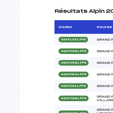
Résultats Alpin 2
Codex
Course
GRAND P
ASAF1041.FFS
GRAND 
ASAF0991.FFS
GRAND P
ASAF0961.FFS
GRAND P
ASAF0941.FFS
GRAND P
ASAF0911.FFS
GRAND 
ASAF0881.FFS
VILLAR
GRAND P