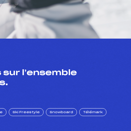
 sur l’ensemble
s.
ue
Ski Freestyle
Snowboard
Télémark