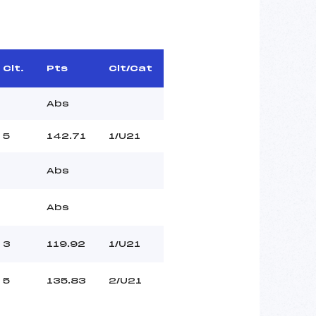
Clt.
Pts
Clt/Cat
Abs
5
142.71
1/U21
Abs
Abs
3
119.92
1/U21
5
135.83
2/U21