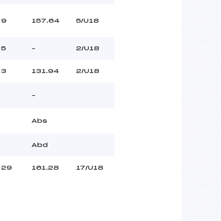
9
157.64
5/U18
5
–
2/U18
3
131.94
2/U18
–
Abs
Abd
29
161.28
17/U18