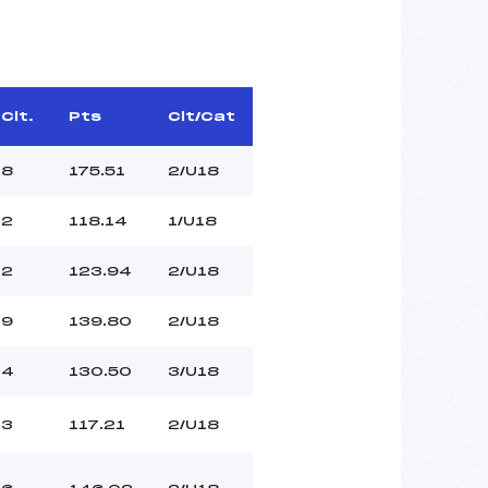
Clt.
Pts
Clt/Cat
8
175.51
2/U18
2
118.14
1/U18
2
123.94
2/U18
9
139.80
2/U18
4
130.50
3/U18
3
117.21
2/U18