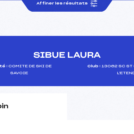
Affiner les résultats
SIBUE LAURA
é :
COMITE DE SKI DE
Club :
13062 SC ST 
SAVOIE
L'ETEN
pin