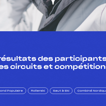
résultats des participants
es circuits et compétition
Fond Populaire
Rollerski
Saut à Ski
Combiné Nordiq