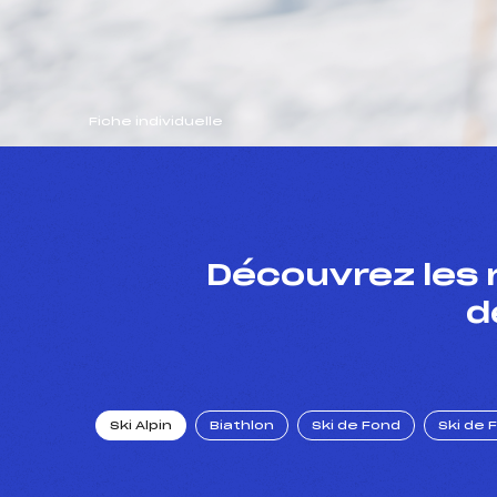
Fiche individuelle
Découvrez les 
d
Ski Alpin
Biathlon
Ski de Fond
Ski de 