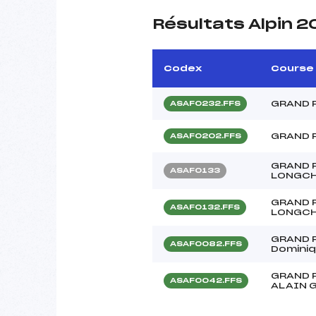
Résultats Alpin 2
Codex
Course
GRAND P
ASAF0232.FFS
GRAND 
ASAF0202.FFS
GRAND 
ASAF0133
LONGC
GRAND 
ASAF0132.FFS
LONGC
GRAND P
ASAF0082.FFS
Domini
GRAND 
ASAF0042.FFS
ALAIN 