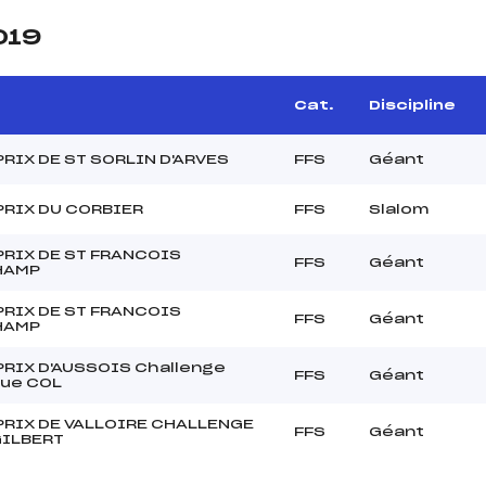
019
Cat.
Discipline
RIX DE ST SORLIN D'ARVES
FFS
Géant
PRIX DU CORBIER
FFS
Slalom
PRIX DE ST FRANCOIS
FFS
Géant
HAMP
PRIX DE ST FRANCOIS
FFS
Géant
HAMP
RIX D'AUSSOIS Challenge
FFS
Géant
que COL
PRIX DE VALLOIRE CHALLENGE
FFS
Géant
GILBERT