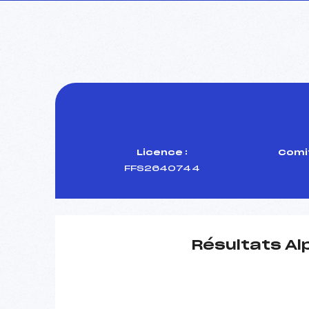
Licence :
Comit
FFS2640744
Résultats Al