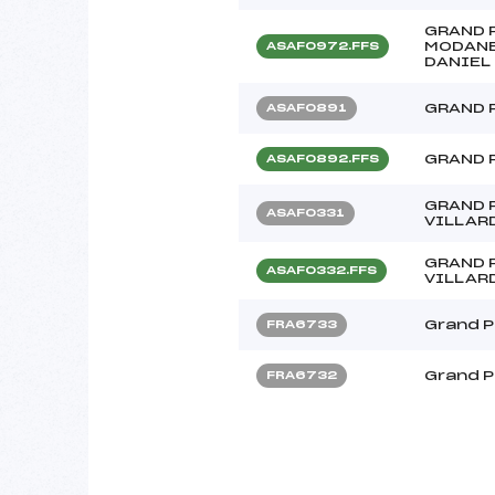
GRAND 
MODANE
ASAF0972.FFS
DANIEL
GRAND P
ASAF0891
GRAND P
ASAF0892.FFS
GRAND 
ASAF0331
VILLAR
GRAND 
ASAF0332.FFS
VILLAR
Grand P
FRA6733
Grand P
FRA6732