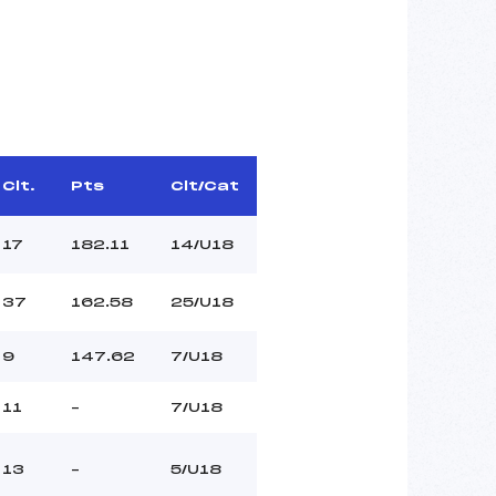
Clt.
Pts
Clt/Cat
17
182.11
14/U18
37
162.58
25/U18
9
147.62
7/U18
11
–
7/U18
13
–
5/U18