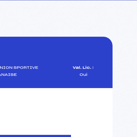
NION SPORTIVE
Val. Lic. :
ANAISE
Oui