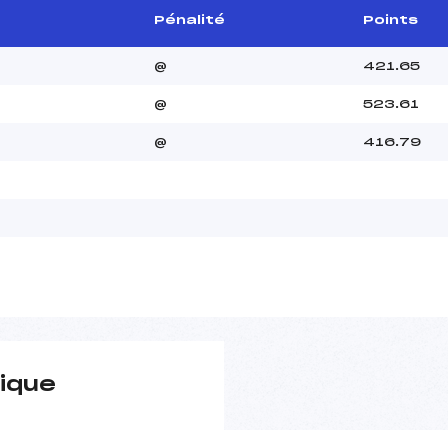
Pénalité
Points
@
421.65
@
523.61
@
416.79
ique