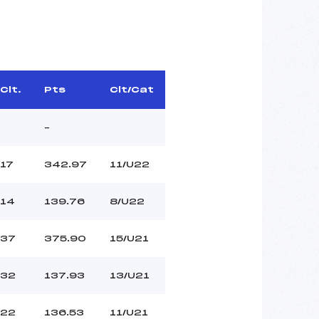
Clt.
Pts
Clt/Cat
–
17
342.97
11/U22
14
139.76
8/U22
37
375.90
15/U21
32
137.93
13/U21
22
136.53
11/U21