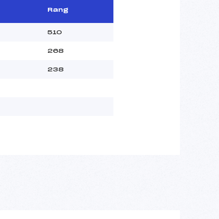
Rang
510
268
238