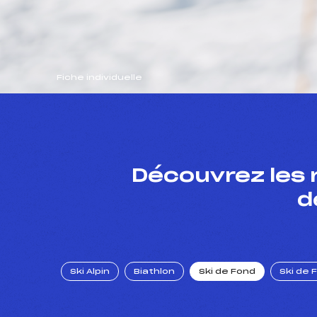
Fiche individuelle
Découvrez les 
d
Ski Alpin
Biathlon
Ski de Fond
Ski de 