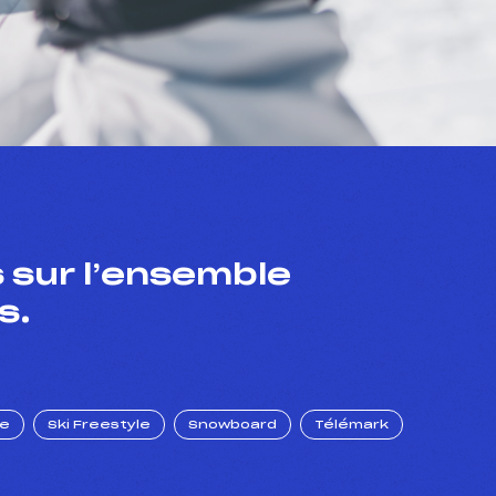
 sur l’ensemble
s.
ue
Ski Freestyle
Snowboard
Télémark