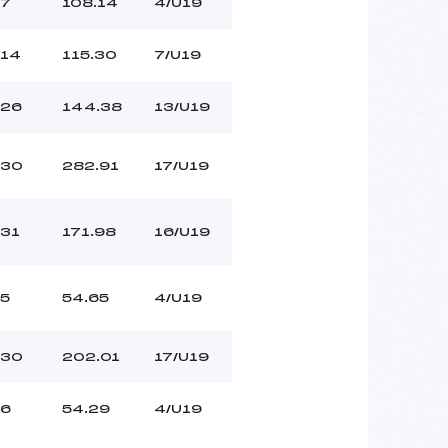
7
108.14
4/U19
14
115.30
7/U19
26
144.38
13/U19
30
282.91
17/U19
31
171.98
16/U19
5
54.65
4/U19
30
202.01
17/U19
6
54.29
4/U19