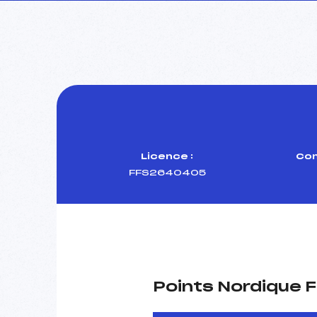
Licence :
Com
FFS2640405
Points Nordique F