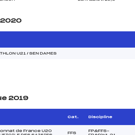
e 2020
THLON U21 / SEN DAMES
ue 2019
Cat.
Discipline
onnat de France U20
FP&FFS-
FFS
L'ETOILE DES SAISIES
FP&Dist. 21