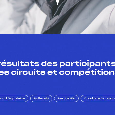
résultats des participants
es circuits et compétition
Fond Populaire
Rollerski
Saut à Ski
Combiné Nordiq