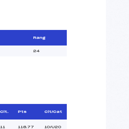
Rang
24
Clt.
Pts
Clt/Cat
11
118.77
10/U20