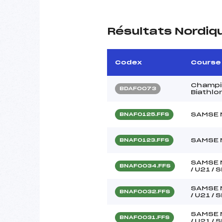
Résultats Nordiq
Codex
Course
Champi
BDAF0073
Biathlo
SAMSE 
BNAF0125.FFS
SAMSE 
BNAF0123.FFS
SAMSE 
BNAF0034.FFS
/ U21 /
SAMSE 
BNAF0032.FFS
/ U21 /
SAMSE 
BNAF0031.FFS
/ U21 /