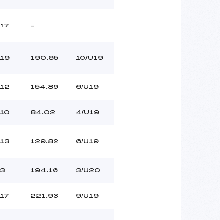
17
–
19
190.65
10/U19
12
154.89
6/U19
10
84.02
4/U19
13
129.82
6/U19
3
194.16
3/U20
17
221.93
9/U19