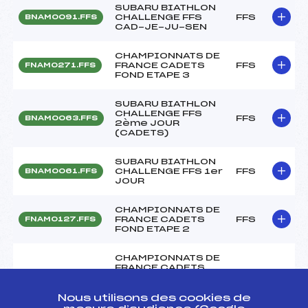
SUBARU BIATHLON
CHALLENGE FFS
FFS
BNAM0091.FFS
CAD-JE-JU-SEN
CHAMPIONNATS DE
FRANCE CADETS
FFS
FNAM0271.FFS
FOND ETAPE 3
SUBARU BIATHLON
CHALLENGE FFS
FFS
BNAM0063.FFS
2ème JOUR
(CADETS)
SUBARU BIATHLON
CHALLENGE FFS 1er
FFS
BNAM0061.FFS
JOUR
CHAMPIONNATS DE
FRANCE CADETS
FFS
FNAM0127.FFS
FOND ETAPE 2
CHAMPIONNATS DE
FRANCE CADETS
FOND ETAPE 2 –
FFS
FNAM0121.FFS
MEGEVE – REPRISE
CORMARANCHE
Nous utilisons des cookies de
ENBUGEY