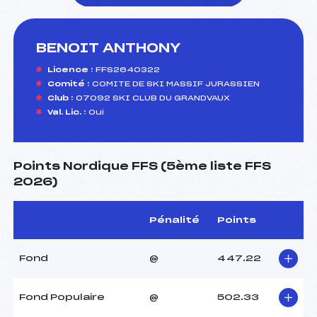
BENOIT ANTHONY
foi(s) le ski
Licence :
FFS2640322
Comité :
COMITE DE SKI MASSIF JURASSIEN
Club :
07092 SKI CLUB DU GRANDVAUX
Val. Lic. :
Oui
Points Nordique FFS (5ème liste FFS
2026)
Pénalité
Points
Fond
@
447.22
Fond Populaire
@
502.33