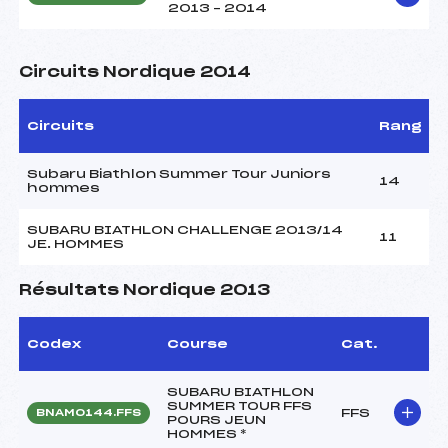
2013 – 2014
Circuits Nordique 2014
Circuits
Rang
Subaru Biathlon Summer Tour Juniors
14
hommes
SUBARU BIATHLON CHALLENGE 2013/14
11
JE. HOMMES
Résultats Nordique 2013
Codex
Course
Cat.
SUBARU BIATHLON
SUMMER TOUR FFS
FFS
BNAM0144.FFS
POURS JEUN
HOMMES *