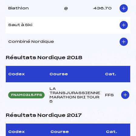
Biathlon
@
436.70
Saut à Ski
Combiné Nordique
Résultats Nordique 2018
Codex
Course
Cat.
LA
TRANSJURASSIENNE
FFS
FNAM0315.FFS
MARATHON SKI TOUR
5
Résultats Nordique 2017
Codex
Course
Cat.