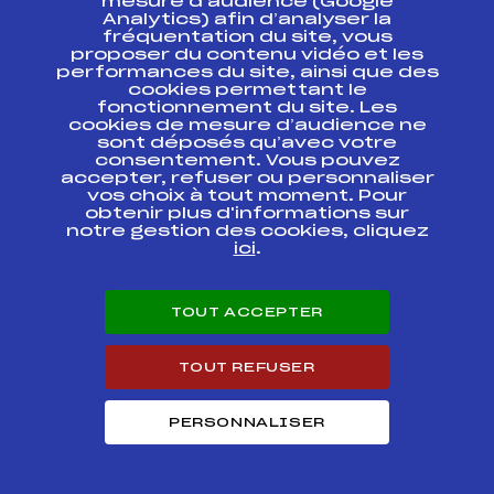
mesure d’audience (Google
Analytics) afin d’analyser la
fréquentation du site, vous
SUBARU BIATHLON
proposer du contenu vidéo et les
CHALLENGE FFS
FFS
BNAM0053.FFS
performances du site, ainsi que des
CADETS
cookies permettant le
fonctionnement du site. Les
SUBARU BIATHLON
cookies de mesure d’audience ne
CHALLENGE FFS
FFS
BNAM0051.FFS
sont déposés qu’avec votre
CADETS
consentement. Vous pouvez
accepter, refuser ou personnaliser
vos choix à tout moment. Pour
CHAMPIONNATS DE
FRANCE CADETS
FFS
obtenir plus d'informations sur
FNAM0055.FFS
FOND ETAPE 1
notre gestion des cookies, cliquez
ici
.
CHAMPIONNATS DE
FRANCE CADETS
FFS
FNAM0051.FFS
FOND ETAPE 1
TOUT ACCEPTER
SPRINT
GRAND PRIX
TOUT REFUSER
GIRON/BELLEGARDE
FFS
FMJM0063
Challenge
MAURICE RAISIN
PERSONNALISER
CHAMPIONNAT
REGIONAL KO
FFS
FMJM0031
SPRINT Cpe