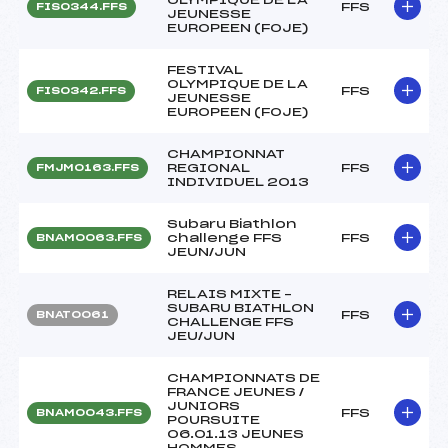
FFS
FIS0344.FFS
JEUNESSE
EUROPEEN (FOJE)
FESTIVAL
OLYMPIQUE DE LA
FFS
FIS0342.FFS
JEUNESSE
EUROPEEN (FOJE)
CHAMPIONNAT
REGIONAL
FFS
FMJM0163.FFS
INDIVIDUEL 2013
Subaru Biathlon
challenge FFS
FFS
BNAM0063.FFS
JEUN/JUN
RELAIS MIXTE –
SUBARU BIATHLON
FFS
BNAT0061
CHALLENGE FFS
JEU/JUN
CHAMPIONNATS DE
FRANCE JEUNES /
JUNIORS
FFS
BNAM0043.FFS
POURSUITE
06.01.13 JEUNES
HOMMES