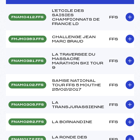
L'ETOILE DES
SAISIES
FFS
FNAM0412.FFS
CHAMPIONNATS DE
FRANCE LD
CHALLENGE JEAN
FFS
FMJM0363.FFS
MARC BRAUD
LA TRAVERSEE DU
MASSACRE
FFS
FNAM0381.FFS
MARATHON SKI TOUR
9
SAMSE NATIONAL
TOUR FFS 5 MOUTHE
FFS
FNAM0102.FFS
25/02/2017
LA
FFS
FNAM0305.FFS
TRANSJURASSIENNE
LA BORNANDINE
FFS
FNAM0262.FFS
LA RONDE DES
FFS
FNAM0172.FFS