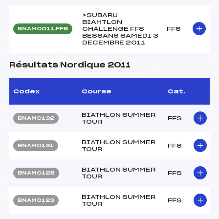
>SUBARU
BIAHTLON
CHALLENGE FFS
FFS
BNAM0011.FFS
BESSANS SAMEDI 3
DECEMBRE 2011
Résultats Nordique 2011
Codex
Course
Cat.
BIATHLON SUMMER
FFS
BNAM0132
TOUR
BIATHLON SUMMER
FFS
BNAM0131
TOUR
BIATHLON SUMMER
FFS
BNAM0128
TOUR
BIATHLON SUMMER
FFS
BNAM0123
TOUR