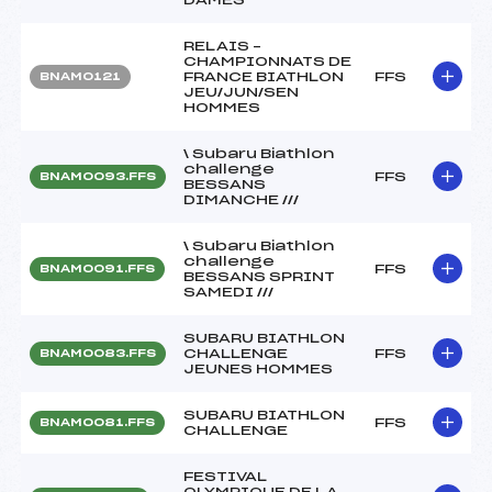
RELAIS –
CHAMPIONNATS DE
FRANCE BIATHLON
FFS
BNAM0121
JEU/JUN/SEN
HOMMES
\ Subaru Biathlon
challenge
FFS
BNAM0093.FFS
BESSANS
DIMANCHE ///
\ Subaru Biathlon
challenge
FFS
BNAM0091.FFS
BESSANS SPRINT
SAMEDI ///
SUBARU BIATHLON
CHALLENGE
FFS
BNAM0083.FFS
JEUNES HOMMES
SUBARU BIATHLON
FFS
BNAM0081.FFS
CHALLENGE
FESTIVAL
OLYMPIQUE DE LA