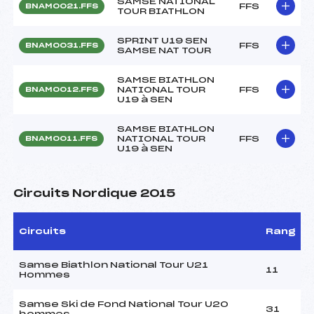
SAMSE NATIONAL
FFS
BNAM0021.FFS
TOUR BIATHLON
SPRINT U19 SEN
FFS
BNAM0031.FFS
SAMSE NAT TOUR
SAMSE BIATHLON
NATIONAL TOUR
FFS
BNAM0012.FFS
U19 à SEN
SAMSE BIATHLON
NATIONAL TOUR
FFS
BNAM0011.FFS
U19 à SEN
Circuits Nordique 2015
Circuits
Rang
Samse Biathlon National Tour U21
11
Hommes
Samse Ski de Fond National Tour U20
31
hommes