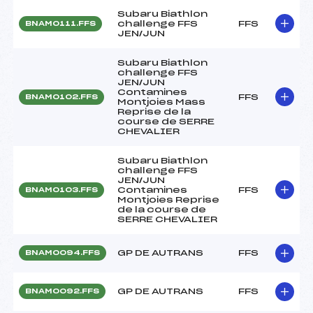
Subaru Biathlon
challenge FFS
FFS
BNAM0111.FFS
JEN/JUN
Subaru Biathlon
challenge FFS
JEN/JUN
Contamines
FFS
BNAM0102.FFS
Montjoies Mass
Reprise de la
course de SERRE
CHEVALIER
Subaru Biathlon
challenge FFS
JEN/JUN
Contamines
FFS
BNAM0103.FFS
Montjoies Reprise
de la course de
SERRE CHEVALIER
GP DE AUTRANS
FFS
BNAM0094.FFS
GP DE AUTRANS
FFS
BNAM0092.FFS