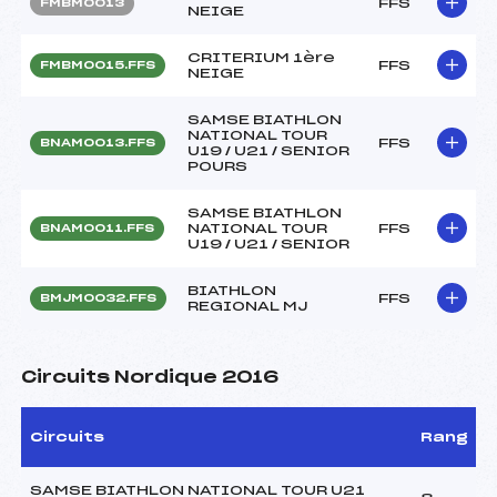
FFS
FMBM0013
NEIGE
CRITERIUM 1ère
FFS
FMBM0015.FFS
NEIGE
SAMSE BIATHLON
NATIONAL TOUR
FFS
BNAM0013.FFS
U19 / U21 / SENIOR
POURS
SAMSE BIATHLON
NATIONAL TOUR
FFS
BNAM0011.FFS
U19 / U21 / SENIOR
BIATHLON
FFS
BMJM0032.FFS
REGIONAL MJ
Circuits Nordique 2016
Circuits
Rang
SAMSE BIATHLON NATIONAL TOUR U21