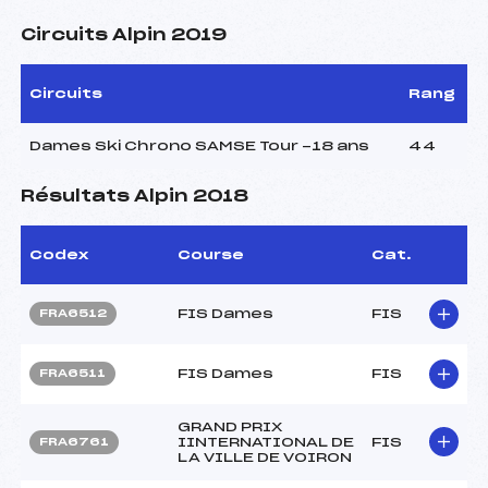
Circuits Alpin 2019
Circuits
Rang
Dames Ski Chrono SAMSE Tour -18 ans
44
Résultats Alpin 2018
Codex
Course
Cat.
FIS Dames
FIS
FRA6512
FIS Dames
FIS
FRA6511
GRAND PRIX
IINTERNATIONAL DE
FIS
FRA6761
LA VILLE DE VOIRON