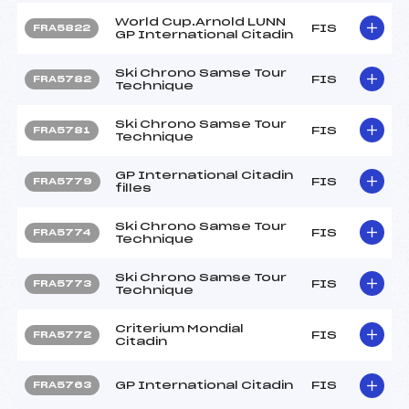
World Cup.Arnold LUNN
FIS
FRA5822
GP International Citadin
Ski Chrono Samse Tour
FIS
FRA5782
Technique
Ski Chrono Samse Tour
FIS
FRA5781
Technique
GP International Citadin
FIS
FRA5779
filles
Ski Chrono Samse Tour
FIS
FRA5774
Technique
Ski Chrono Samse Tour
FIS
FRA5773
Technique
Criterium Mondial
FIS
FRA5772
Citadin
GP International Citadin
FIS
FRA5763