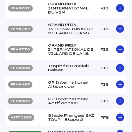
GRAND PRIX
IINTERNATIONAL
FIS
FRA6767
DU VSM
GRAND PRIX
INTERNATIONAL DE
FIS
FRA6764
VILLARD DE LANS
GRAND PRIX
INTERNATIONAL DE
FIS
FRA6770
VILLARD DE LANS
Trophée Cimelait
FIS
FRA6496
Kaiser
GP International
FIS
FRA6495
Altiservice
GP International
FIS
FRA6494
Actif conseil
Stade Français SKI
FFS
AIFT0285
TOUR – Etape 2
Stade Français SKI