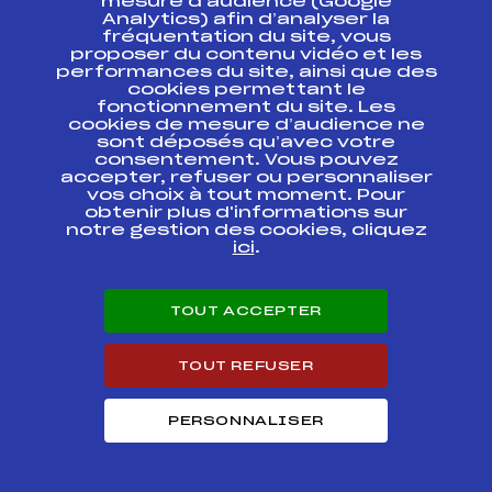
mesure d’audience (Google
TROPHEE BANQUE
FFS
ASAF1391.FFS
Analytics) afin d’analyser la
POPULAIRE
fréquentation du site, vous
proposer du contenu vidéo et les
Grand Prix du RCF
performances du site, ainsi que des
"MÉMORIAL OLIVIER
FFS
AIFF0021.FFS
cookies permettant le
MOREL"
fonctionnement du site. Les
cookies de mesure d’audience ne
sont déposés qu’avec votre
Coupe de Noel des
FFS
ANAF0022.FFS
consentement. Vous pouvez
U16 SL dames
accepter, refuser ou personnaliser
vos choix à tout moment. Pour
coupe d'argent U16
obtenir plus d'informations sur
trphé banque
FFS
notre gestion des cookies, cliquez
ASAF1381.FFS
populaire des alpes
ici
.
DAME
TOUT ACCEPTER
Circuits Alpin 2017
TOUT REFUSER
Circuits
Rang
PERSONNALISER
Coupe d'Argent U16 Savoie – Trophée
Banque Populaire Auvergne Rhône Alpes
31
(Filles)