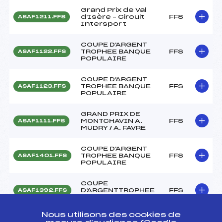
Grand Prix de Val
d'Isère – Circuit
FFS
ASAF1211.FFS
Intersport
COUPE D'ARGENT
TROPHEE BANQUE
FFS
ASAF1122.FFS
POPULAIRE
COUPE D'ARGENT
TROPHEE BANQUE
FFS
ASAF1123.FFS
POPULAIRE
GRAND PRIX DE
MONTCHAVIN A.
FFS
ASAF1111.FFS
MUDRY / A. FAVRE
COUPE D'ARGENT
TROPHEE BANQUE
FFS
ASAF1401.FFS
POPULAIRE
COUPE
D'ARGENTTROPHEE
FFS
ASAF1392.FFS
BANQUE POPULAIRE
Nous utilisons des cookies de
COUPE D'ARGENT