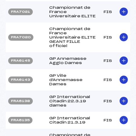
Championnat de
France
FIS
FRA7021
Universitaire ELITE
Championnat de
France
Universitaire ELITE
FIS
FRA7020
GEANT FILLE
officiel
GP Annemasse
FIS
FRA6145
Agglo Dames
GP Ville
d'Annemasse
FIS
FRA6143
Dames
GP International
Citadin 22.3.19
FIS
FRA6138
dames
GP International
FIS
FRA6135
Citadin 21.3.19
Championnat de