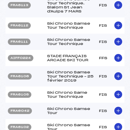
Tour Technique.
FIS
FRA6113
Slalom St Jean
d'Aulps 7 MARS
Ski Chrono Samse
FIS
FRA6112
Tour Technique
Ski Chrono Samse
FIS
FRA6111
Tour Technique
STADE FRANÇAIS
FFS
AIFF0224
ARCADE SKI TOUR
Ski Chrono Samse
Tour Technique – 25
FIS
FRA6106
février 2019
Ski Chrono Same
FIS
FRA6105
Tour Technique
Ski Chrono Samse
FIS
FRA6042
Tour
Ski Chrono Samse
FIS
FRA6102
Tour