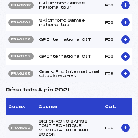
Ski Chrono Samse
FIS
FRA6202
national tour
Ski Chrono Samse
FIS
FRA6201
national tour
GP International CIT
FIS
FRA6198
GP International CIT
FIS
FRA6197
Grand Prix International
FIS
FRA6195
Citadin WOMEN
Résultats Alpin 2021
Codex
Course
Cat.
SKI CHRONO SAMSE
TOUR TECHNIQUE –
FIS
FRA5333
MEMORIAL RICHARD
BOZON