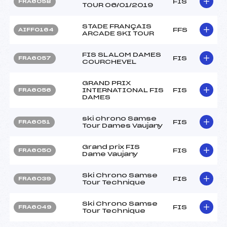
FIS
FRA6058
TOUR 06/01/2019
STADE FRANÇAIS
FFS
AIFF0164
ARCADE SKI TOUR
FIS SLALOM DAMES
FIS
FRA6057
COURCHEVEL
GRAND PRIX
INTERNATIONAL FIS
FIS
FRA6056
DAMES
ski chrono Samse
FIS
FRA6051
Tour Dames Vaujany
Grand prix FIS
FIS
FRA6050
Dame Vaujany
Ski Chrono Samse
FIS
FRA6039
Tour Technique
Ski Chrono Samse
FIS
FRA6049
Tour Technique