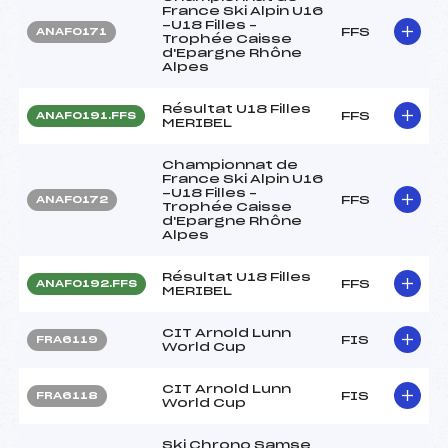
France Ski Alpin U16
-U18 Filles –
FFS
ANAF0171
Trophée Caisse
d'Epargne Rhône
Alpes
Résultat U18 Filles
FFS
ANAF0191.FFS
MERIBEL
Championnat de
France Ski Alpin U16
-U18 Filles –
FFS
ANAF0172
Trophée Caisse
d'Epargne Rhône
Alpes
Résultat U18 Filles
FFS
ANAF0192.FFS
MERIBEL
CIT Arnold Lunn
FIS
FRA6119
World Cup
CIT Arnold Lunn
FIS
FRA6118
World Cup
Ski Chrono Samse