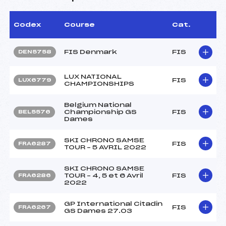
Codex
Course
Cat.
FIS Denmark
FIS
DEN5758
LUX NATIONAL
FIS
LUX6779
CHAMPIONSHIPS
Belgium National
Championship GS
FIS
BEL5576
Dames
SKI CHRONO SAMSE
FIS
FRA6287
TOUR – 5 AVRIL 2022
SKI CHRONO SAMSE
TOUR – 4, 5 et 6 Avril
FIS
FRA6286
2022
GP International Citadin
FIS
FRA6267
GS Dames 27.03