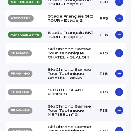
FFS
AIFF0286.FFS
TOUR – Etape 2
Stade Français SKI
FFS
AIFT0281
TOUR – Etape 2
Stade Français SKI
FFS
AIFT0283.FFS
TOUR – Etape 2
Ski Chrono Samse
Tour Technique
FIS
FRA6491
CHATEL – SLALOM
Ski Chrono Samse
Tour Technique
FIS
FRA6490
CHATEL – GEANT
*FIS CIT GEANT
FIS
FRA6735
FEMMES
Ski Chrono Samse
Tour Technique
FIS
FRA6489
MERIBEL n° 2
Ski Chrono Samse
Tour Technique
FIS
FRA6488