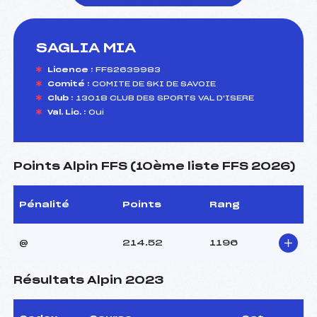
SAGLIA MIA
foi(s) le ski
Licence :
FFS2639983
Comité :
COMITE DE SKI DE SAVOIE
Club :
13018 CLUB DES SPORTS VAL D'ISERE
Val. Lic. :
Oui
Points Alpin FFS (10ème liste FFS 2026)
Pénalité
Points
Rang
@
214.52
1196
Résultats Alpin 2023