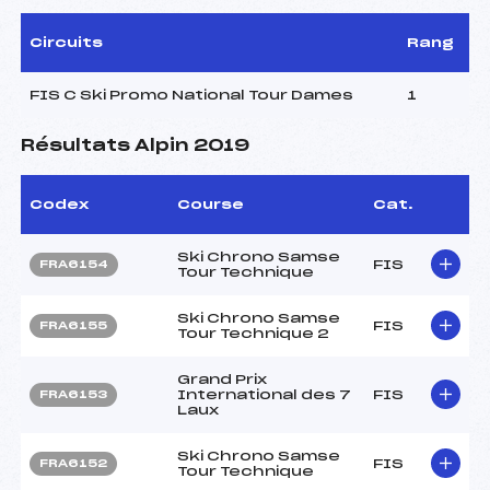
Circuits
Rang
FIS C Ski Promo National Tour Dames
1
Résultats Alpin 2019
Codex
Course
Cat.
Ski Chrono Samse
FIS
FRA6154
Tour Technique
Ski Chrono Samse
FIS
FRA6155
Tour Technique 2
Grand Prix
International des 7
FIS
FRA6153
Laux
Ski Chrono Samse
FIS
FRA6152
Tour Technique