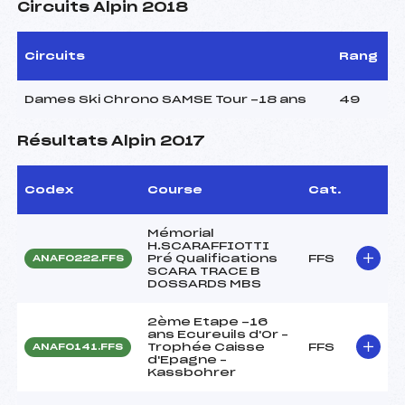
Circuits Alpin 2018
Circuits
Rang
Dames Ski Chrono SAMSE Tour -18 ans
49
Résultats Alpin 2017
Codex
Course
Cat.
Mémorial
H.SCARAFFIOTTI
Pré Qualifications
FFS
ANAF0222.FFS
SCARA TRACE B
DOSSARDS MBS
2ème Etape -16
ans Ecureuils d'Or –
Trophée Caisse
FFS
ANAF0141.FFS
d'Epagne –
Kassbohrer