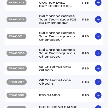
COURCHEVEL
FIS
FRA6073
DAMES OFFICIEL
Ski Chrono Samse
Tour Technique FIS
FIS
FRA6072
du Champsaur
Ski Chrono Samse
Tour Technique du
FIS
FRA6071
Champsaur
Ski Chrono Samse
Tour Technique du
FIS
FRA6070
Champsaur
GP International
FIS
FRA6068
Citadin
GP International
FIS
FRA6067
Citadin
FIS DAMES
FIS
FRA6059
SKI CHRONO SAMSE