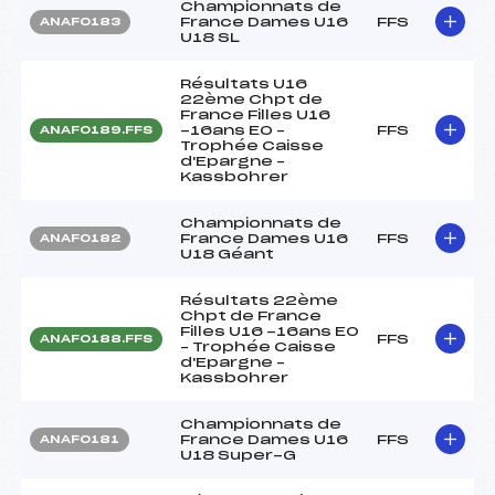
Championnats de
France Dames U16
FFS
ANAF0183
U18 SL
Résultats U16
22ème Chpt de
France Filles U16
-16ans EO –
FFS
ANAF0189.FFS
Trophée Caisse
d'Epargne –
Kassbohrer
Championnats de
France Dames U16
FFS
ANAF0182
U18 Géant
Résultats 22ème
Chpt de France
Filles U16 -16ans EO
FFS
ANAF0188.FFS
– Trophée Caisse
d'Epargne –
Kassbohrer
Championnats de
France Dames U16
FFS
ANAF0181
U18 Super-G