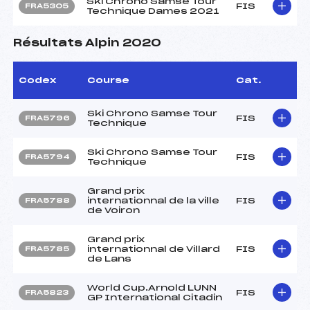
Ski Chrono Samse Tour
FIS
FRA5305
Technique Dames 2021
Résultats Alpin 2020
Codex
Course
Cat.
Ski Chrono Samse Tour
FIS
FRA5796
Technique
Ski Chrono Samse Tour
FIS
FRA5794
Technique
Grand prix
internationnal de la ville
FIS
FRA5788
de Voiron
Grand prix
internationnal de Villard
FIS
FRA5785
de Lans
World Cup.Arnold LUNN
FIS
FRA5823
GP International Citadin