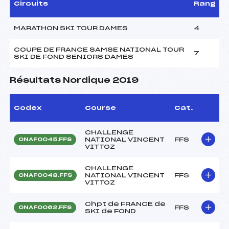
Circuits
Rang
MARATHON SKI TOUR DAMES
4
COUPE DE FRANCE SAMSE NATIONAL TOUR
7
SKI DE FOND SENIORS DAMES
Résultats Nordique 2019
Codex
Course
Cat.
CHALLENGE
NATIONAL VINCENT
FFS
ONAF0045.FFS
VITTOZ
CHALLENGE
NATIONAL VINCENT
FFS
ONAF0048.FFS
VITTOZ
Chpt de FRANCE de
FFS
ONAF0062.FFS
SKI de FOND