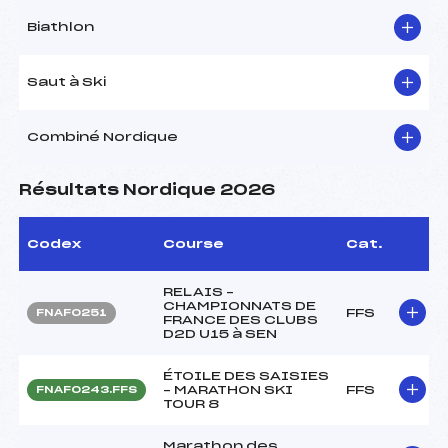
Biathlon
Saut à Ski
Combiné Nordique
Résultats Nordique 2026
Codex
Course
Cat.
RELAIS –
CHAMPIONNATS DE
FFS
FNAF0251
FRANCE DES CLUBS
D2D U15 à SEN
ÉTOILE DES SAISIES
– MARATHON SKI
FFS
FNAF0243.FFS
TOUR 8
Marathon des