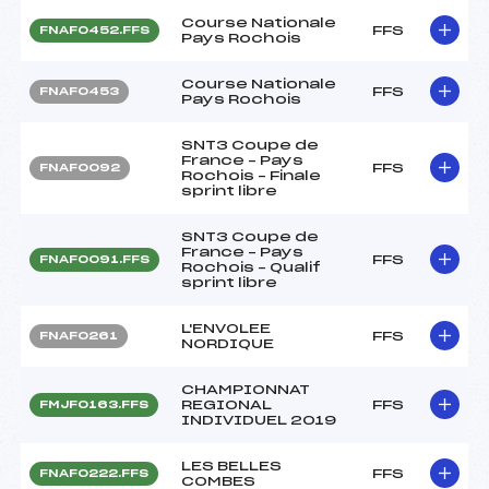
Course Nationale
FFS
FNAF0452.FFS
Pays Rochois
Course Nationale
FFS
FNAF0453
Pays Rochois
SNT3 Coupe de
France – Pays
FFS
FNAF0092
Rochois – Finale
sprint libre
SNT3 Coupe de
France – Pays
FFS
FNAF0091.FFS
Rochois – Qualif
sprint libre
L'ENVOLEE
FFS
FNAF0261
NORDIQUE
CHAMPIONNAT
REGIONAL
FFS
FMJF0163.FFS
INDIVIDUEL 2019
LES BELLES
FFS
FNAF0222.FFS
COMBES