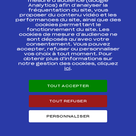
mesure d’audience (Google
Analytics) afin d’analyser la
fréquentation du site, vous
CHAMPIONNATS DE
FFS
ONAF0036
proposer du contenu vidéo et les
FRANCE DE SPRINT
performances du site, ainsi que des
cookies permettant le
CHAMPIONNATS DE
fonctionnement du site. Les
FRANCE DE RELAIS
FFS
FNAF0421
cookies de mesure d’audience ne
SKI DE FOND DAMES
sont déposés qu’avec votre
consentement. Vous pouvez
accepter, refuser ou personnaliser
CHAMPIONNAT DE
vos choix à tout moment. Pour
FRANCE MASS-
FFS
FNAF0411.FFS
START
obtenir plus d'informations sur
notre gestion des cookies, cliquez
ici
.
RELAIS
CHAMPIONNATS DE
FRANCE DES CLUBS
FFS
FNAF0401
DIVISION
TOUT ACCEPTER
FEMININE
CHALLENGE
TOUT REFUSER
FFS
FMJF0235.FFS
GROSPIRON
PERSONNALISER
LA TRAVERSEE DU
FFS
FMJF0375.FFS
MASSACRE 10km