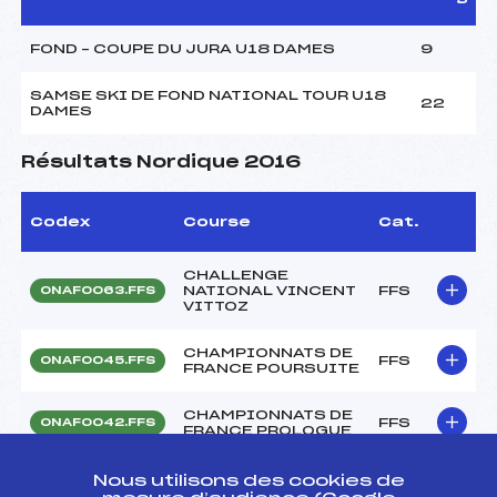
FOND – COUPE DU JURA U18 DAMES
9
SAMSE SKI DE FOND NATIONAL TOUR U18
22
DAMES
Résultats Nordique 2016
Codex
Course
Cat.
CHALLENGE
NATIONAL VINCENT
FFS
ONAF0063.FFS
VITTOZ
CHAMPIONNATS DE
FFS
ONAF0045.FFS
FRANCE POURSUITE
CHAMPIONNATS DE
FFS
ONAF0042.FFS
FRANCE PROLOGUE
CHAMPIONNATS DE
Nous utilisons des cookies de
FFS
ONAF0032.FFS
FRANCE DE SPRINT