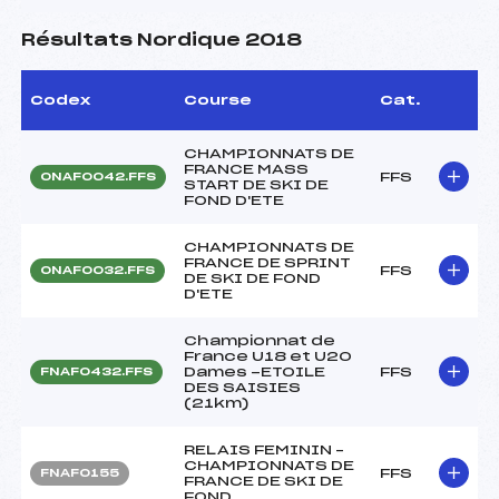
Résultats Nordique 2018
Codex
Course
Cat.
CHAMPIONNATS DE
FRANCE MASS
FFS
ONAF0042.FFS
START DE SKI DE
FOND D'ETE
CHAMPIONNATS DE
FRANCE DE SPRINT
FFS
ONAF0032.FFS
DE SKI DE FOND
D'ETE
Championnat de
France U18 et U20
Dames -ETOILE
FFS
FNAF0432.FFS
DES SAISIES
(21km)
RELAIS FEMININ –
CHAMPIONNATS DE
FFS
FNAF0155
FRANCE DE SKI DE
FOND