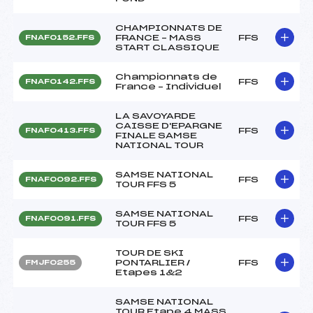
CHAMPIONNATS DE
FRANCE – MASS
FFS
FNAF0152.FFS
START CLASSIQUE
Championnats de
FFS
FNAF0142.FFS
France – Individuel
LA SAVOYARDE
CAISSE D'EPARGNE
FFS
FNAF0413.FFS
FINALE SAMSE
NATIONAL TOUR
SAMSE NATIONAL
FFS
FNAF0092.FFS
TOUR FFS 5
SAMSE NATIONAL
FFS
FNAF0091.FFS
TOUR FFS 5
TOUR DE SKI
PONTARLIER /
FFS
FMJF0255
Etapes 1&2
SAMSE NATIONAL
TOUR Etape 4 MASS