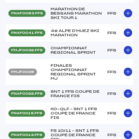
MARATHON DE
BESSANS MARATHON
FFS
FNAF0063.FFS
SKI TOUR 1
4e ALPE D'HUEZ SKI
FFS
FNAF0041.FFS
MARATHON
CHAMPIONNAT
FFS
FMJF0032.FFS
REGIONAL SPRINT
FINALES
CHAMPIONNAT
FFS
FMJF0036
REGIONAL SPRINT
MJ
SNT 1 FFS COUPE DE
FFS
FNAF0022.FFS
FRANCE FIS
KO-QLF – SNT 1 FFS
COUPE DE FRANCE
FFS
FNAF0015.FFS
FIS
FS 10/11 – SNT 1 FFS
COUPE DE FRANCE
FFS
FNAF0013.FFS