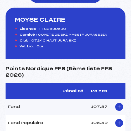
MOYSE CLAIRE
foi(s) le ski
Licence :
FFS2639530
Comité :
COMITE DE SKI MASSIF JURASSIEN
Club :
07240 HAUT JURA SKI
Val. Lic. :
Oui
Points Nordique FFS (5ème liste FFS
2026)
Pénalité
Points
Fond
107.37
Fond Populaire
105.49