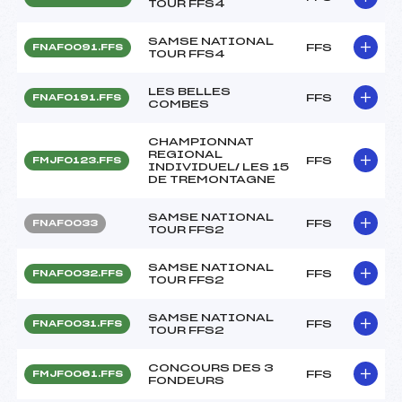
TOUR FFS4
SAMSE NATIONAL
FFS
FNAF0091.FFS
TOUR FFS4
LES BELLES
FFS
FNAF0191.FFS
COMBES
CHAMPIONNAT
REGIONAL
FFS
FMJF0123.FFS
INDIVIDUEL/ LES 15
DE TREMONTAGNE
SAMSE NATIONAL
FFS
FNAF0033
TOUR FFS2
SAMSE NATIONAL
FFS
FNAF0032.FFS
TOUR FFS2
SAMSE NATIONAL
FFS
FNAF0031.FFS
TOUR FFS2
CONCOURS DES 3
FFS
FMJF0061.FFS
FONDEURS