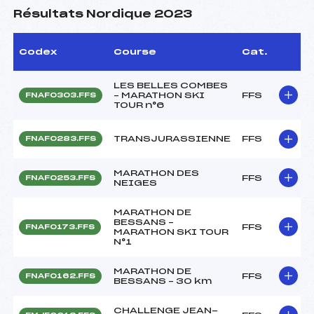
Résultats Nordique 2023
Codex
Course
Cat.
LES BELLES COMBES
– MARATHON SKI
FFS
FNAF0303.FFS
TOUR n°6
TRANSJURASSIENNE
FFS
FNAF0283.FFS
MARATHON DES
FFS
FNAF0253.FFS
NEIGES
MARATHON DE
BESSANS –
FFS
FNAF0173.FFS
MARATHON SKI TOUR
N°1
MARATHON DE
FFS
FNAF0162.FFS
BESSANS – 30 km
CHALLENGE JEAN-