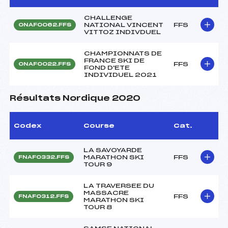
CHALLENGE
NATIONAL VINCENT
FFS
ONAF0062.FFS
VITTOZ INDIVDUEL
CHAMPIONNATS DE
FRANCE SKI DE
FFS
ONAF0022.FFS
FOND D'ETE
INDIVIDUEL 2021
Résultats Nordique 2020
Codex
Course
Cat.
LA SAVOYARDE
MARATHON SKI
FFS
FNAF0332.FFS
TOUR 9
LA TRAVERSEE DU
MASSACRE
FFS
FNAF0312.FFS
MARATHON SKI
TOUR 8