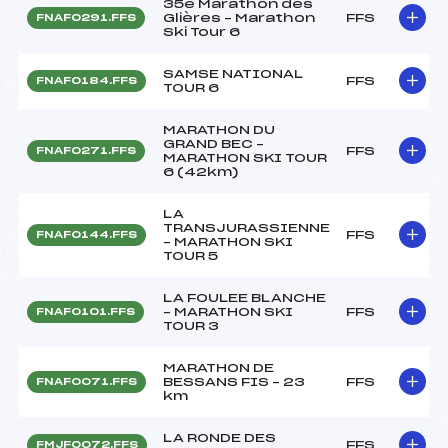
35e Marathon des
Glières – Marathon
FFS
FNAF0291.FFS
Ski Tour 6
SAMSE NATIONAL
FFS
FNAF0184.FFS
TOUR 6
MARATHON DU
GRAND BEC –
FFS
FNAF0271.FFS
MARATHON SKI TOUR
6 (42km)
LA
TRANSJURASSIENNE
FFS
FNAF0144.FFS
– MARATHON SKI
TOUR 5
LA FOULEE BLANCHE
– MARATHON SKI
FFS
FNAF0101.FFS
TOUR 3
MARATHON DE
BESSANS FIS – 23
FFS
FNAF0071.FFS
km
LA RONDE DES
FFS
FMJF0072.FFS