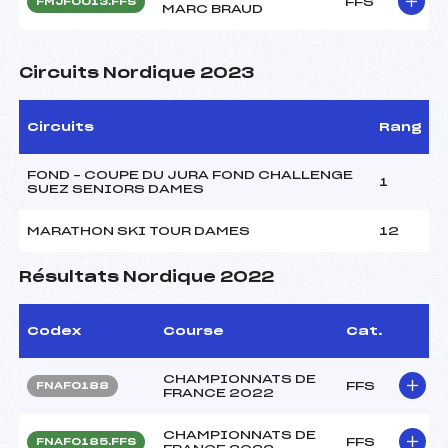
FFS
FMJF0013.FFS
MARC BRAUD
Circuits Nordique 2023
Circuits
Rang
FOND – COUPE DU JURA FOND CHALLENGE
1
SUEZ SENIORS DAMES
MARATHON SKI TOUR DAMES
12
Résultats Nordique 2022
Codex
Course
Cat.
CHAMPIONNATS DE
FFS
FNAF0188
FRANCE 2022
CHAMPIONNATS DE
FFS
FNAF0185.FFS