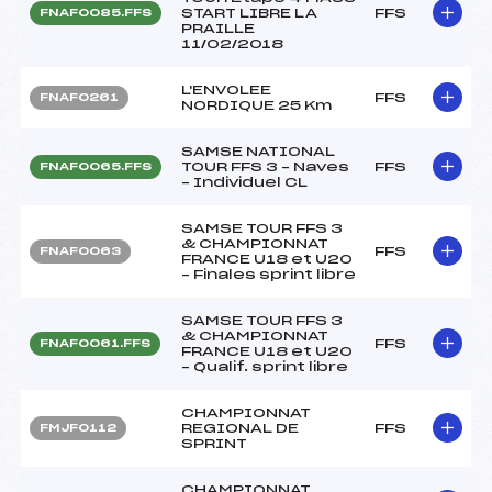
START LIBRE LA
FFS
FNAF0085.FFS
PRAILLE
11/02/2018
L'ENVOLEE
FFS
FNAF0261
NORDIQUE 25 Km
SAMSE NATIONAL
TOUR FFS 3 – Naves
FFS
FNAF0065.FFS
– Individuel CL
SAMSE TOUR FFS 3
& CHAMPIONNAT
FFS
FNAF0063
FRANCE U18 et U20
– Finales sprint libre
SAMSE TOUR FFS 3
& CHAMPIONNAT
FFS
FNAF0061.FFS
FRANCE U18 et U20
– Qualif. sprint libre
CHAMPIONNAT
REGIONAL DE
FFS
FMJF0112
SPRINT
CHAMPIONNAT