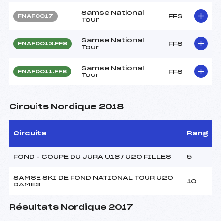
Samse National
FFS
FNAF0017
Tour
Samse National
FFS
FNAF0013.FFS
Tour
Samse National
FFS
FNAF0011.FFS
Tour
Circuits Nordique 2018
Circuits
Rang
FOND – COUPE DU JURA U18 / U20 FILLES
5
SAMSE SKI DE FOND NATIONAL TOUR U20
10
DAMES
Résultats Nordique 2017