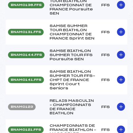
TOUR BIATHLON
CHAMPIONNAT DE
FFS
BNAM0136.FFS
FRANCE Poursuite
SEN
SAMSE SUMMER
TOUR BIATHLON
FFS
BNAM0131.FFS
CHAMPIONNAT DE
FRANCE Sprint SEN
SAMSE BIATHLON
SUMMER TOUR FFS
FFS
BNAM0144.FFS
Poursuite SEN
SAMSE BIATHLON
SUMMER TOUR FFS-
CHPT DE FRANCE
FFS
BNAM0141.FFS
Sprint Court
Seniors
RELAIS MASCULIN
– CHAMPIONNATS
FFS
BNAM0123
DE FRANCE
BIATHLON
CHAMPIONNATS DE
FRANCE BIATHLON –
FFS
BNAM0121.FFS