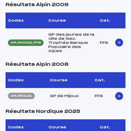
Résultats Alpin 2009
Codex
Course
Cat.
GP des jeunes de la
ville de Gex.
Trophée Banque
FFS
AMJM0031.FFS
Populaire des
Alpes
Résultats Alpin 2008
Codex
Course
Cat.
GP de Mijoux
FFS
AMJM0121
Résultats Nordique 2025
Codex
Course
Cat.