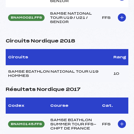
SENIOR
SAMSE NATIONAL
TOUR U19 / U21 /
FFS
BNAM0021.FFS
SENIOR
Circuits Nordique 2018
Circuits
Rang
SAMSE BIATHLON NATIONAL TOUR U19
10
HOMMES
Résultats Nordique 2017
Codex
Course
Cat.
SAMSE BIATHLON
SUMMER TOUR FFS-
FFS
BNAM0145.FFS
CHPT DE FRANCE