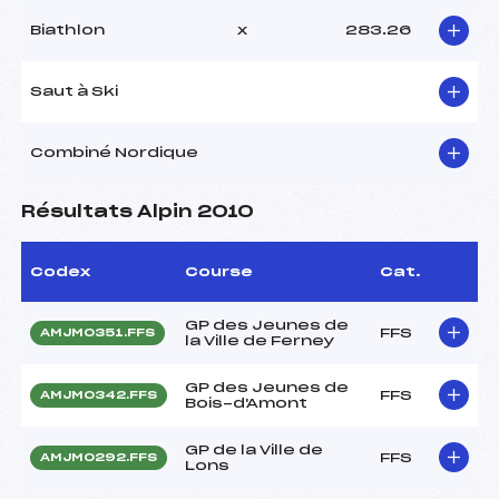
Biathlon
x
283.26
Saut à Ski
Combiné Nordique
Résultats Alpin 2010
Codex
Course
Cat.
GP des Jeunes de
FFS
AMJM0351.FFS
la Ville de Ferney
GP des Jeunes de
FFS
AMJM0342.FFS
Bois-d'Amont
GP de la Ville de
FFS
AMJM0292.FFS
Lons