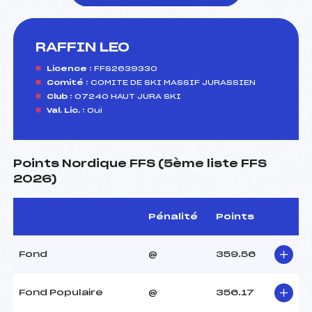
RAFFIN LEO
foi(s) le ski
Licence :
FFS2639330
Comité :
COMITE DE SKI MASSIF JURASSIEN
Club :
07240 HAUT JURA SKI
Val. Lic. :
Oui
Points Nordique FFS (5ème liste FFS
2026)
Pénalité
Points
Fond
@
359.56
Fond Populaire
@
356.17