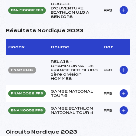
COURSE
D'OUVERTURE
FFS
BMJM0082.FFS
BIATHLON U15 A
SENIORS
Résultats Nordique 2023
Codex
Course
Cat.
RELAIS –
CHAMPIONNAT DE
FRANCE DES CLUBS
FFS
FNAM0101
1ère division
HOMMES
SAMSE NATIONAL
FFS
FNAM0098.FFS
TOUR 5
SAMSE BIATHLON
FFS
BNAM0052.FFS
NATIONAL TOUR 4
Circuits Nordique 2023