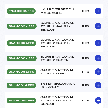
LA TRAVERSEE DU
FFS
FNAM0381.FFS
MASSACRE
SAMSE NATIONAL
TOUR U19-U21-
FFS
BNAM0094.FFS
SENIOR
SAMSE NATIONAL
TOUR U19-U21-
FFS
BNAM0091.FFS
SENIOR
SAMSE NATIONAL
FFS
BNAM0064.FFS
TOUR U19-SEN
SAMSE NATIONAL
FFS
BNAM0061.FFS
TOUR U19 SEN
INTERREGIONAUX
FFS
BMJM0014.FFS
JU-VO-LY
SAMSE NATIONAL
TOUR U19 / U21 /
FFS
BNAM0054.FFS
SENIOR