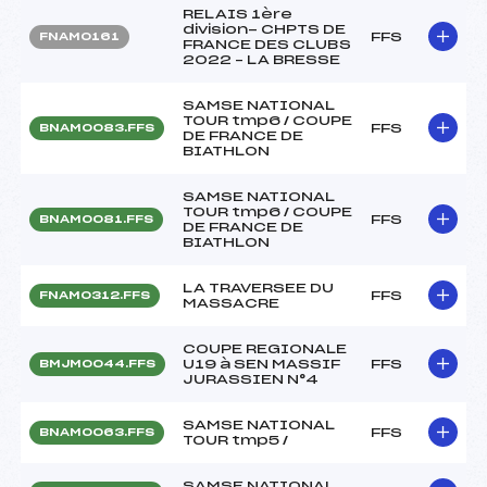
RELAIS 1ère
division- CHPTS DE
FFS
FNAM0161
FRANCE DES CLUBS
2022 – LA BRESSE
SAMSE NATIONAL
TOUR tmp6 / COUPE
FFS
BNAM0083.FFS
DE FRANCE DE
BIATHLON
SAMSE NATIONAL
TOUR tmp6 / COUPE
FFS
BNAM0081.FFS
DE FRANCE DE
BIATHLON
LA TRAVERSEE DU
FFS
FNAM0312.FFS
MASSACRE
COUPE REGIONALE
U19 à SEN MASSIF
FFS
BMJM0044.FFS
JURASSIEN N°4
SAMSE NATIONAL
FFS
BNAM0063.FFS
TOUR tmp5 /
SAMSE NATIONAL