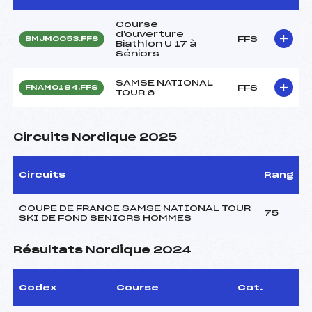
Course
d'ouverture
FFS
BMJM0053.FFS
Biathlon U 17 à
Séniors
SAMSE NATIONAL
FFS
FNAM0184.FFS
TOUR 6
Circuits Nordique 2025
Circuits
Rang
COUPE DE FRANCE SAMSE NATIONAL TOUR
75
SKI DE FOND SENIORS HOMMES
Résultats Nordique 2024
Codex
Course
Cat.