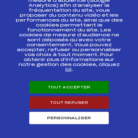
mesure d’audience (Google
Analytics) afin d’analyser la
SAMSE NATIONAL
fréquentation du site, vous
TOUR U19 / U21 /
FFS
BNAM0072.FFS
proposer du contenu vidéo et les
SENIOR
performances du site, ainsi que des
cookies permettant le
fonctionnement du site. Les
RELAIS MIXTES –
SAMSE NATIONAL
FFS
cookies de mesure d’audience ne
BNAT0064
TOUR U19-U21
sont déposés qu’avec votre
consentement. Vous pouvez
accepter, refuser ou personnaliser
SPRINT 2 SAMSE
vos choix à tout moment. Pour
NATIONAL TOUR
FFS
BNAM0032.FFS
obtenir plus d'informations sur
U19 / U21 / SENIOR
notre gestion des cookies, cliquez
ici
.
SAMSE NATIONAL
TOUR U19 / U21 /
FFS
BNAM0033.FFS
SENIOR
TOUT ACCEPTER
SAMSE NATIONAL
TOUR U19 / U21 /
FFS
BNAM0031.FFS
TOUT REFUSER
SENIOR
CHAMPIONNATS DE
PERSONNALISER
FRANCE ET SAMSE
FFS
BNAM0022.FFS
NATIONAL TOUR
U19 / U21