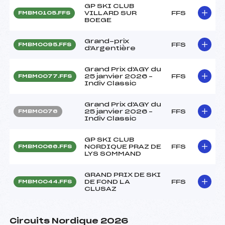
GP SKI CLUB
VILLARD SUR
FFS
FMBM0105.FFS
BOEGE
Grand-prix
FFS
FMBM0095.FFS
d'Argentière
Grand Prix d'AGY du
25 janvier 2026 –
FFS
FMBM0077.FFS
Indiv Classic
Grand Prix d'AGY du
25 janvier 2026 –
FFS
FMBM0076
Indiv Classic
GP SKI CLUB
NORDIQUE PRAZ DE
FFS
FMBM0066.FFS
LYS SOMMAND
GRAND PRIX DE SKI
DE FOND LA
FFS
FMBM0044.FFS
CLUSAZ
Circuits Nordique 2026