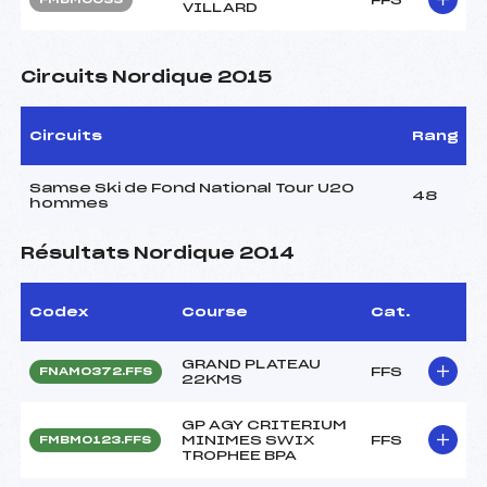
VILLARD
Circuits Nordique 2015
Circuits
Rang
Samse Ski de Fond National Tour U20
48
hommes
Résultats Nordique 2014
Codex
Course
Cat.
GRAND PLATEAU
FFS
FNAM0372.FFS
22KMS
GP AGY CRITERIUM
MINIMES SWIX
FFS
FMBM0123.FFS
TROPHEE BPA