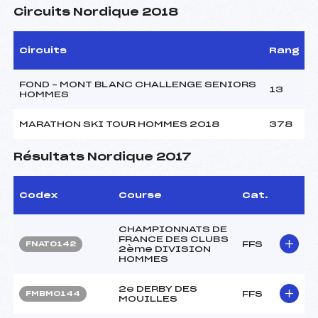
Circuits Nordique 2018
Circuits
Rang
FOND – MONT BLANC CHALLENGE SENIORS
13
HOMMES
MARATHON SKI TOUR HOMMES 2018
378
Résultats Nordique 2017
Codex
Course
Cat.
CHAMPIONNATS DE
FRANCE DES CLUBS
FFS
FNAT0142
2ème DIVISION
HOMMES
2e DERBY DES
FFS
FMBM0144
MOUILLES