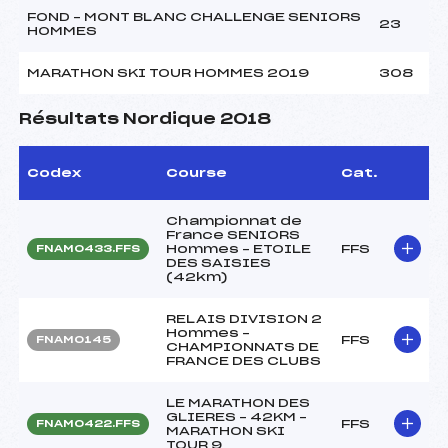
FOND – MONT BLANC CHALLENGE SENIORS
23
HOMMES
MARATHON SKI TOUR HOMMES 2019
308
Résultats Nordique 2018
Codex
Course
Cat.
Championnat de
France SENIORS
Hommes – ETOILE
FFS
FNAM0433.FFS
DES SAISIES
(42km)
RELAIS DIVISION 2
Hommes –
FFS
FNAM0145
CHAMPIONNATS DE
FRANCE DES CLUBS
LE MARATHON DES
GLIERES – 42KM –
FFS
FNAM0422.FFS
MARATHON SKI
TOUR 9