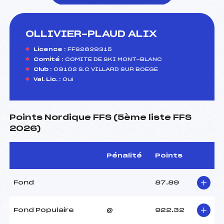
OLLIVIER-PLAUD ALIX
foi(s) le ski
Licence :
FFS2639315
Comité :
COMITE DE SKI MONT-BLANC
Club :
09102 S.C VILLARD SUR BOEGE
Val. Lic. :
Oui
Points Nordique FFS (5ème liste FFS
2026)
Pénalité
Points
Fond
87.89
Fond Populaire
@
922.32