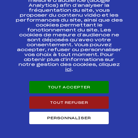
mesure d’audience (Google
Codex
Course
Cat.
Analytics) afin d’analyser la
fréquentation du site, vous
proposer du contenu vidéo et les
RONDE ENFANT 4KMS
performances du site, ainsi que des
FFS
FMBM0231
MINIMES
cookies permettant le
fonctionnement du site. Les
cookies de mesure d’audience ne
GRAND PRIX
sont déposés qu’avec votre
D'ARGENTIERE
FFS
FMBM0193
Dimanche 1er mars
consentement. Vous pouvez
2009 ARGENTIERE
accepter, refuser ou personnaliser
vos choix à tout moment. Pour
obtenir plus d'informations sur
GP DE SOMMAND
FFS
BMBM0021
notre gestion des cookies, cliquez
CHALLENGE EXEL
ici
.
GP DE SOMMAND
CHALLENGE MINIME
FFS
FMBM0171
TOUT ACCEPTER
EXEL
27è GRAND PRIX DU
TOUT REFUSER
FFS
FMBM0152
PAYS ROCHOIS
GRAND PRIX DE LA
PERSONNALISER
FFS
FMBM0130
VALLEE DU BOUCHET
GRAND PRIX DE
FFS
FMBM0121