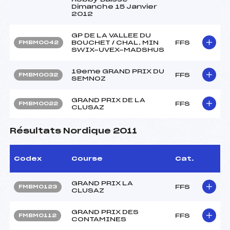
Dimanche 15 Janvier
2012
GP DE LA VALLEE DU
BOUCHET / CHAL. MIN
FFS
FMBM0042
SWIX-UVEX-MADSHUS
19eme GRAND PRIX DU
FFS
FMBM0032
SEMNOZ
GRAND PRIX DE LA
FFS
FMBM0022
CLUSAZ
Résultats Nordique 2011
Codex
Course
Cat.
GRAND PRIX LA
FFS
FMBM0123
CLUSAZ
GRAND PRIX DES
FFS
FMBM0112
CONTAMINES