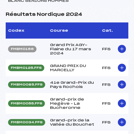
BLANC SENIORS HOMMES
Résultats Nordique 2024
Codex
Course
Cat.
Grand Prix AGY-
Flaine du 17 mars
FFS
FMBM0166
2024
GRAND PRIX DU
FFS
FMBM0125.FFS
MARCELLY
41e Grand-Prix du
FFS
FMBM0085.FFS
Pays Rochois
Grand-prix de
Megève – La
FFS
FMBM0055.FFS
Bucheronne
Grand-prix de la
FFS
FMBM0034.FFS
Vallée du Bouchet