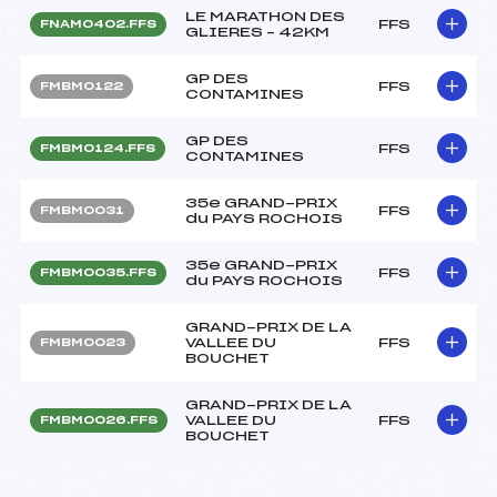
LE MARATHON DES
FFS
FNAM0402.FFS
GLIERES – 42KM
GP DES
FFS
FMBM0122
CONTAMINES
GP DES
FFS
FMBM0124.FFS
CONTAMINES
35e GRAND-PRIX
FFS
FMBM0031
du PAYS ROCHOIS
35e GRAND-PRIX
FFS
FMBM0035.FFS
du PAYS ROCHOIS
GRAND-PRIX DE LA
VALLEE DU
FFS
FMBM0023
BOUCHET
GRAND-PRIX DE LA
VALLEE DU
FFS
FMBM0026.FFS
BOUCHET