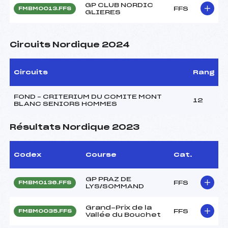
GP CLUB NORDIC
FFS
FMBM0013.FFS
GLIERES
Circuits Nordique 2024
Circuits
Rang
FOND – CRITERIUM DU COMITE MONT
12
BLANC SENIORS HOMMES
Résultats Nordique 2023
Codex
Course
Cat.
GP PRAZ DE
FFS
FMBM0136.FFS
LYS/SOMMAND
Grand-Prix de la
FFS
FMBM0035.FFS
Vallée du Bouchet