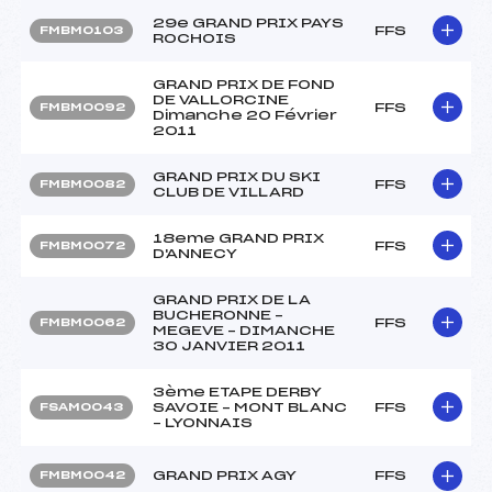
29e GRAND PRIX PAYS
FFS
FMBM0103
ROCHOIS
GRAND PRIX DE FOND
DE VALLORCINE
FFS
FMBM0092
Dimanche 20 Février
2011
GRAND PRIX DU SKI
FFS
FMBM0082
CLUB DE VILLARD
18eme GRAND PRIX
FFS
FMBM0072
D'ANNECY
GRAND PRIX DE LA
BUCHERONNE –
FFS
FMBM0062
MEGEVE – DIMANCHE
30 JANVIER 2011
3ème ETAPE DERBY
SAVOIE – MONT BLANC
FFS
FSAM0043
– LYONNAIS
GRAND PRIX AGY
FFS
FMBM0042