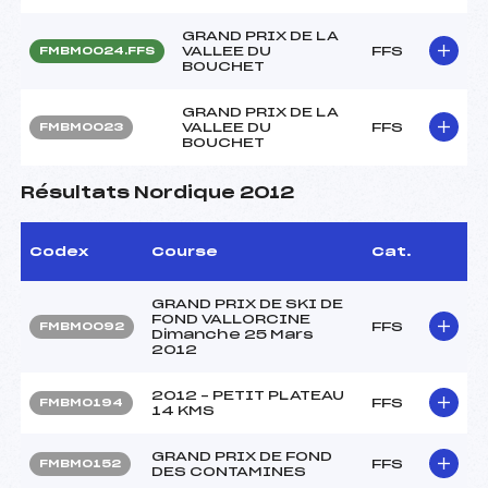
GRAND PRIX DE LA
VALLEE DU
FFS
FMBM0024.FFS
BOUCHET
GRAND PRIX DE LA
VALLEE DU
FFS
FMBM0023
BOUCHET
Résultats Nordique 2012
Codex
Course
Cat.
GRAND PRIX DE SKI DE
FOND VALLORCINE
FFS
FMBM0092
Dimanche 25 Mars
2012
2012 – PETIT PLATEAU
FFS
FMBM0194
14 KMS
GRAND PRIX DE FOND
FFS
FMBM0152
DES CONTAMINES