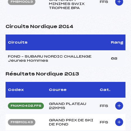
FFS
FMBM0013
MINIMES SWIX
TROPHEE BPA
Circuits Nordique 2014
Circuits
Rang
FOND – SUBARU NORDIC CHALLENGE
68
Jeunes Hommes
Résultats Nordique 2013
Codex
Course
Cat.
GRAND PLATEAU
FFS
FNAM0402.FFS
22KMS
GRAND PRIX DE SKI
FFS
FMBM0143
DE FOND