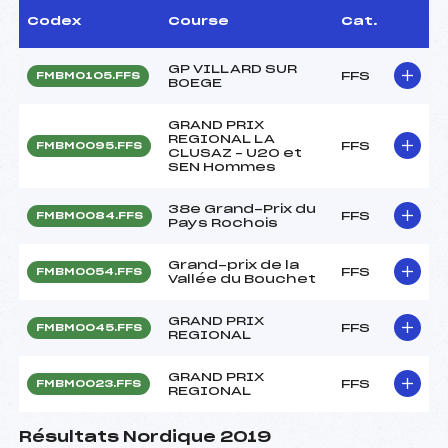
Codex
Course
Cat.
GP VILLARD SUR
FFS
FMBM0105.FFS
BOEGE
GRAND PRIX
REGIONAL LA
FFS
FMBM0095.FFS
CLUSAZ – U20 et
SEN Hommes
38e Grand-Prix du
FFS
FMBM0084.FFS
Pays Rochois
Grand-prix de la
FFS
FMBM0054.FFS
Vallée du Bouchet
GRAND PRIX
FFS
FMBM0045.FFS
REGIONAL
GRAND PRIX
FFS
FMBM0023.FFS
REGIONAL
Résultats Nordique 2019