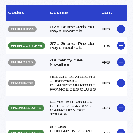
Codex
Course
Cat.
37e Grand-Prix du
FFS
FMBM0074
Pays Rochois
37e Grand-Prix du
FFS
FMBM0077.FFS
Pays Rochois
4e Derby des
FFS
FMBM0135
Mouilles
RELAIS DIVISION 1
-Hommes-
FFS
FNAM0172
CHAMPIONNATS DE
FRANCE DES CLUBS
LE MARATHON DES
GLIERES – 42KM –
FFS
FNAM0412.FFS
MARATHON SKI
TOUR 9
GP LES
CONTAMINES U20
FFS
FMBM0123.FFS