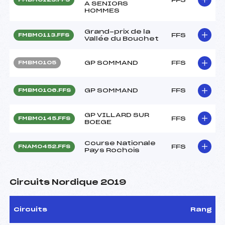
A SENIORS
HOMMES
Grand-prix de la
FFS
FMBM0113.FFS
Vallée du Bouchet
GP SOMMAND
FFS
FMBM0105
GP SOMMAND
FFS
FMBM0106.FFS
GP VILLARD SUR
FFS
FMBM0145.FFS
BOEGE
Course Nationale
FFS
FNAM0452.FFS
Pays Rochois
Circuits Nordique 2019
Circuits
Rang