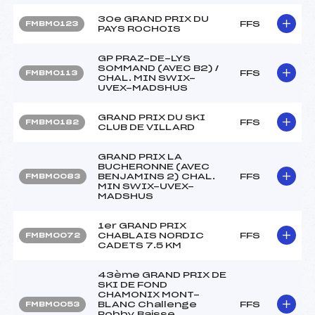
30e GRAND PRIX DU
FFS
FMBM0123
PAYS ROCHOIS
GP PRAZ-DE-LYS
SOMMAND (AVEC B2) /
FFS
FMBM0113
CHAL. MIN SWIX-
UVEX-MADSHUS
GRAND PRIX DU SKI
FFS
FMBM0182
CLUB DE VILLARD
GRAND PRIX LA
BUCHERONNE (AVEC
BENJAMINS 2) CHAL.
FFS
FMBM0083
MIN SWIX-UVEX-
MADSHUS
1er GRAND PRIX
CHABLAIS NORDIC
FFS
FMBM0072
CADETS 7.5 KM
43ème GRAND PRIX DE
SKI DE FOND
CHAMONIX MONT-
BLANC Challenge
FFS
FMBM0053
Robby Baisse