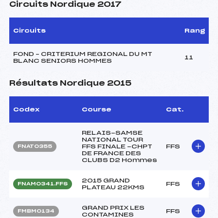
Circuits Nordique 2017
Circuits
Rang
FOND – CRITERIUM REGIONAL DU MT
11
BLANC SENIORS HOMMES
Résultats Nordique 2015
Codex
Course
Cat.
RELAIS-SAMSE
NATIONAL TOUR
FFS FINALE -CHPT
FFS
FNAT0355
DE FRANCE DES
CLUBS D2 Hommes
2015 GRAND
FFS
FNAM0341.FFS
PLATEAU 22KMS
GRAND PRIX LES
FFS
FMBM0134
CONTAMINES