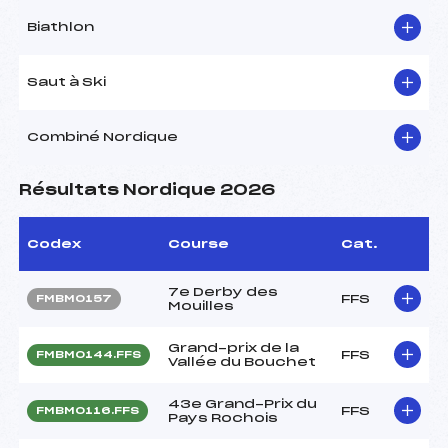
Biathlon
Saut à Ski
Combiné Nordique
Résultats Nordique 2026
Codex
Course
Cat.
7e Derby des
FFS
FMBM0157
Mouilles
Grand-prix de la
FFS
FMBM0144.FFS
Vallée du Bouchet
43e Grand-Prix du
FFS
FMBM0116.FFS
Pays Rochois