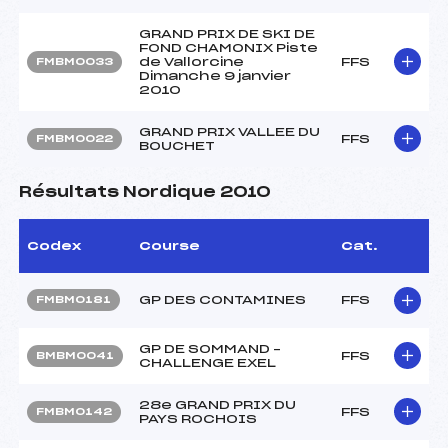
GRAND PRIX DE SKI DE
FOND CHAMONIX Piste
de Vallorcine
FFS
FMBM0033
Dimanche 9 janvier
2010
GRAND PRIX VALLEE DU
FFS
FMBM0022
BOUCHET
Résultats Nordique 2010
Codex
Course
Cat.
GP DES CONTAMINES
FFS
FMBM0181
GP DE SOMMAND –
FFS
BMBM0041
CHALLENGE EXEL
28e GRAND PRIX DU
FFS
FMBM0142
PAYS ROCHOIS