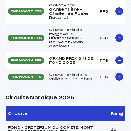
Grand-prix
d'Argentière –
FFS
FMBM0075.FFS
Challenge Roger
Ravanel
Grand-prix de
Megève la
Bûcheronne –
FFS
FMBM0066.FFS
Souvenir Jean
Gadiolet
GRAND PRIX SKI DE
FFS
FMBM0034.FFS
FOND 2025
Grand-prix de la
FFS
FMBM0024.FFS
Vallée du Bouchet
Circuits Nordique 2025
Circuits
Rang
FOND – CRITERIUM DU COMITE MONT
11