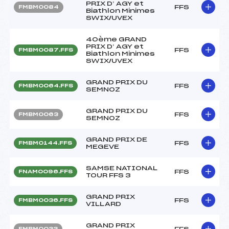
PRIX D’ AGY et
FFS
FMBM0084
Biathlon Minimes
SWIX/UVEX
40ème GRAND
PRIX D’ AGY et
FFS
FMBM0087.FFS
Biathlon Minimes
SWIX/UVEX
GRAND PRIX DU
FFS
FMBM0064.FFS
SEMNOZ
GRAND PRIX DU
FFS
FMBM0063
SEMNOZ
GRAND PRIX DE
FFS
FMBM0144.FFS
MEGEVE
SAMSE NATIONAL
FFS
FNAM0096.FFS
TOUR FFS 3
GRAND PRIX
FFS
FMBM0036.FFS
VILLARD
GRAND PRIX
FFS
FMBM0033