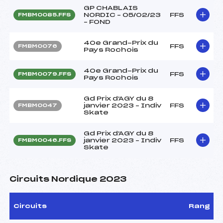
GP CHABLAIS
NORDIC – 05/02/23
FFS
FMBM0085.FFS
– FOND
40e Grand-Prix du
FFS
FMBM0076
Pays Rochois
40e Grand-Prix du
FFS
FMBM0079.FFS
Pays Rochois
Gd Prix d'AGY du 8
janvier 2023 – Indiv
FFS
FMBM0047
Skate
Gd Prix d'AGY du 8
janvier 2023 – Indiv
FFS
FMBM0046.FFS
Skate
Circuits Nordique 2023
Circuits
Rang