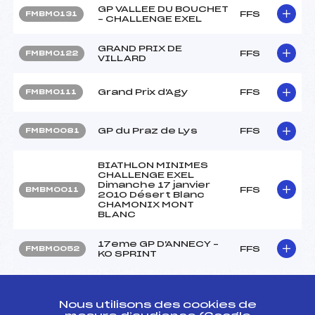
GP VALLEE DU BOUCHET
FFS
FMBM0131
– CHALLENGE EXEL
GRAND PRIX DE
FFS
FMBM0122
VILLARD
Grand Prix d'Agy
FFS
FMBM0111
GP du Praz de Lys
FFS
FMBM0081
BIATHLON MINIMES
CHALLENGE EXEL
Dimanche 17 janvier
FFS
BMBM0011
2010 Désert Blanc
CHAMONIX MONT
BLANC
17eme GP D'ANNECY –
FFS
FMBM0052
KO SPRINT
Résultats Nordique 2009
Nous utilisons des cookies de