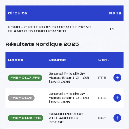
Circuits
Rang
FOND – CRITERIUM DU COMITE MONT
11
BLANC SENIORS HOMMES
Résultats Nordique 2025
Codex
Course
Cat.
Grand Prix d'AGY –
Mass Start C – 23
FFS
FMBM0117.FFS
fev 2025
Grand Prix d'AGY –
Mass Start C – 23
FFS
FMBM0116
fev 2025
GRAND PRIX SC
VILLARD SUR
FFS
FMBM0106.FFS
BOEGE