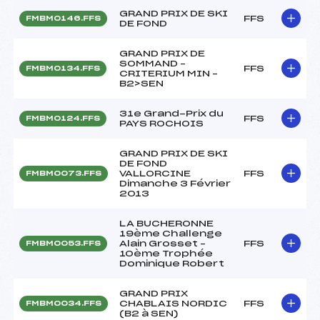
GRAND PRIX DE SKI
FFS
FMBM0146.FFS
DE FOND
GRAND PRIX DE
SOMMAND –
FFS
FMBM0134.FFS
CRITERIUM MIN –
B2>SEN
31e Grand-Prix du
FFS
FMBM0124.FFS
PAYS ROCHOIS
GRAND PRIX DE SKI
DE FOND
VALLORCINE
FFS
FMBM0073.FFS
Dimanche 3 Février
2013
LA BUCHERONNE
19ème Challenge
Alain Grosset –
FFS
FMBM0053.FFS
10ème Trophée
Dominique Robert
GRAND PRIX
CHABLAIS NORDIC
FFS
FMBM0034.FFS
(B2 à SEN)