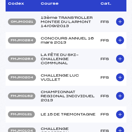
Codex
Course
Cat.
13ème TRANS'ROLLER
MONTEE DU LARMONT
FFS
OMJM0021
14/09/2013
CONCOURS ANNUEL 16
FFS
FMJM0284
mars 2013
LA FÊTE DU SKI-
CHALLENGE
FFS
FMJM0264
COMMUNAL
CHALLENGE LUC
FFS
FMJM0204
VUILLET
CHAMPIONNAT
REGIONAL INDIVIDUEL
FFS
FMJM0162
2013
LE 15 DE TREMONTAGNE
FFS
FMJM0121
CHALLENGE
FFS
FMJM0104