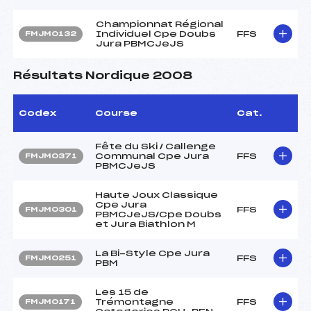
Championnat Régional
Individuel Cpe Doubs
FFS
FMJM0132
Jura PBMCJeJS
Résultats Nordique 2008
Codex
Course
Cat.
Fête du Ski / Callenge
Communal Cpe Jura
FFS
FMJM0371
PBMCJeJS
Haute Joux Classique
Cpe Jura
FFS
FMJM0301
PBMCJeJS/Cpe Doubs
et Jura Biathlon M
La Bi-Style Cpe Jura
FFS
FMJM0251
PBM
Les 15 de
Trémontagne
FFS
FMJM0171