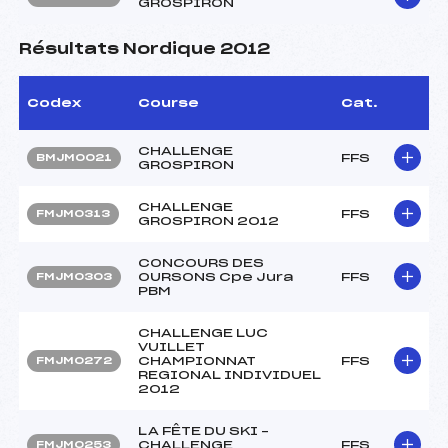
GROSPIRON
Résultats Nordique 2012
Codex
Course
Cat.
CHALLENGE
FFS
BMJM0021
GROSPIRON
CHALLENGE
FFS
FMJM0313
GROSPIRON 2012
CONCOURS DES
OURSONS Cpe Jura
FFS
FMJM0303
PBM
CHALLENGE LUC
VUILLET
CHAMPIONNAT
FFS
FMJM0272
REGIONAL INDIVIDUEL
2012
LA FÊTE DU SKI –
CHALLENGE
FFS
FMJM0253