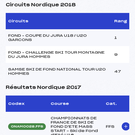
Circuits Nordique 2018
Circuits
Rang
FOND – COUPE DU JURA U18 / U20
1
GARCONS
FOND – CHALLENGE SKI TOUR MONTAGNE
9
DU JURA HOMMES
SAMSE SKI DE FOND NATIONAL TOUR U20
47
HOMMES
Résultats Nordique 2017
Codex
Course
Cat.
CHAMPIONNATS DE
FRANCE DE SKI DE
FOND D'ETE MASS
FFS
ONAM0028.FFS
START – Ski de Fond
d'Eté U16