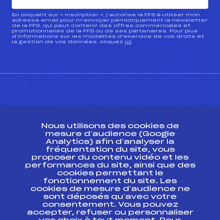
En cliquant sur « inscription », j’autorise la FFS à utiliser mon
adresse email pour m’envoyer périodiquement la newsletter
de la FFS, qui peut contenir des offres commerciales et
promotionnelles de la FFS ou de ses partenaires. Pour plus
d’informations sur les modalités d’exercice de vos droits et
la gestion de vos données, cliquez
ici
CONTACT
Nous utilisons des cookies de
ESPACE PRESSE
mesure d’audience (Google
Analytics) afin d’analyser la
fréquentation du site, vous
Ressources
proposer du contenu vidéo et les
performances du site, ainsi que des
Pass’Neige
cookies permettant le
Projet sportif fédéral
fonctionnement du site. Les
cookies de mesure d’audience ne
Projet de performance fédéral
sont déposés qu’avec votre
Antidopage
consentement. Vous pouvez
Pôle Développement, Formation, Suivi
accepter, refuser ou personnaliser
Scientifique