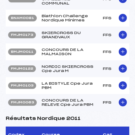
COMMUNAL
Biathlon Challenge
FFS
BNAM0081
Nordique Minimes
SKIERCROSS DU
FFS
FMJM0173
GRANDVAUX
CONCOURS DE LA
FFS
BMJM0011
MALMAISON
NORDIC SKIERCROSS
FFS
FMJM0122
Cpe Jura M
LA BISTYLE Cpe Jura
FFS
FMJM0103
PBM
CONCOURS DE LA
FFS
FMJM0063
RELEVE Cpe Jura PBM
Résultats Nordique 2011
Codex
Course
Cat.