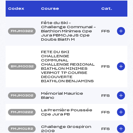
Codex
Course
Cat.
Fête du Ski –
Challenge Communal –
Biathlon Minimes Cpe
FFS
FMJM0322
Jura PBMCJeJS Cpe
Doubs Biath M
FETE DU SKI
CHALLENGE
COMMUNAL
CHALLENGE REGIONAL
FFS
BMJM0032
BIATHLON MINIMES
VERMOT TP COURSE
DECOUVERTE
BIATHLON BENJAMINS
Mémorial Maurice
FFS
FMJM0302
Blanc
La Première Poussée
FFS
FMJM0222
Cpe Jura PB
Challenge Grospiron
FFS
FMJM0162
2009