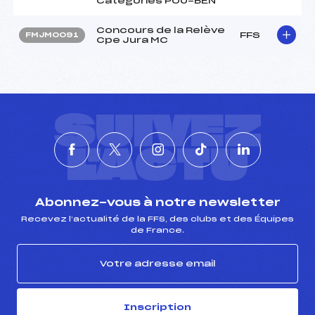
Categories POU-BEN
Concours de la Relève
FFS
FMJM0091
Cpe Jura MC
SUIVEZ
L'ACTU
Abonnez-vous à notre newsletter
Recevez l’actualité de la FFS, des clubs et des Équipes
de France.
Inscription