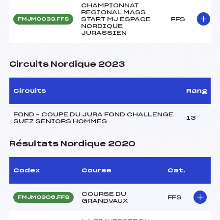
CHAMPIONNAT
REGIONAL MASS
START MJ ESPACE
FFS
FMJM0033.FFS
NORDIQUE
JURASSIEN
Circuits Nordique 2023
Circuits
Rang
FOND – COUPE DU JURA FOND CHALLENGE
13
SUEZ SENIORS HOMMES
Résultats Nordique 2020
Codex
Course
Cat.
COURSE DU
FFS
FMJM0306.FFS
GRANDVAUX