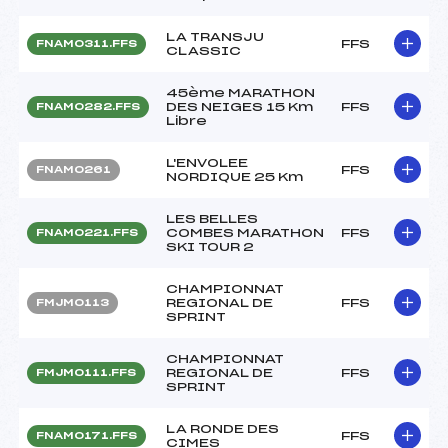
LA TRANSJU
FFS
FNAM0311.FFS
CLASSIC
45ème MARATHON
DES NEIGES 15 Km
FFS
FNAM0282.FFS
Libre
L'ENVOLEE
FFS
FNAM0261
NORDIQUE 25 Km
LES BELLES
COMBES MARATHON
FFS
FNAM0221.FFS
SKI TOUR 2
CHAMPIONNAT
REGIONAL DE
FFS
FMJM0113
SPRINT
CHAMPIONNAT
REGIONAL DE
FFS
FMJM0111.FFS
SPRINT
LA RONDE DES
FFS
FNAM0171.FFS
CIMES