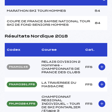
MARATHON SKI TOUR HOMMES
54
COUPE DE FRANCE SAMSE NATIONAL TOUR
84
SKI DE FOND SENIORS HOMMES
Résultats Nordique 2018
Codex
Course
Cat.
RELAIS DIVISION 2
Hommes –
FFS
FNAM0145
CHAMPIONNATS DE
FRANCE DES CLUBS
LA TRAVERSEE DU
FFS
FNAM0391.FFS
MASSACRE
CHAMPIONNAT
REGIONAL
INDIVIDUEL – TOUR
FFS
FMJM0284.FFS
DE SKI PONTARLIER
/ Etape 3