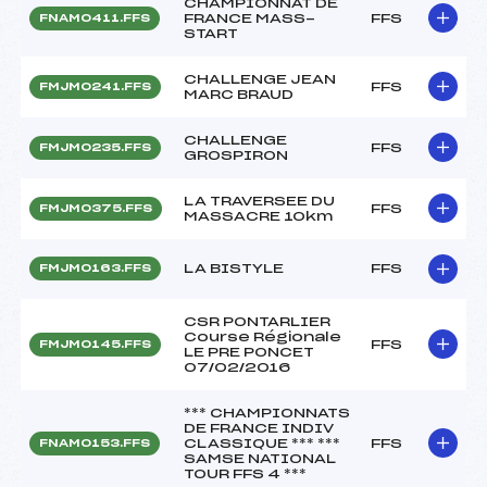
CHAMPIONNAT DE
FRANCE MASS-
FFS
FNAM0411.FFS
START
CHALLENGE JEAN
FFS
FMJM0241.FFS
MARC BRAUD
CHALLENGE
FFS
FMJM0235.FFS
GROSPIRON
LA TRAVERSEE DU
FFS
FMJM0375.FFS
MASSACRE 10km
LA BISTYLE
FFS
FMJM0163.FFS
CSR PONTARLIER
Course Régionale
FFS
FMJM0145.FFS
LE PRE PONCET
07/02/2016
*** CHAMPIONNATS
DE FRANCE INDIV
CLASSIQUE *** ***
FFS
FNAM0153.FFS
SAMSE NATIONAL
TOUR FFS 4 ***