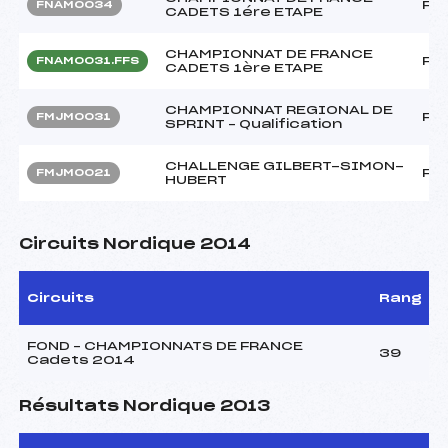
FF
FNAM0034
CADETS 1ére ETAPE
CHAMPIONNAT DE FRANCE
FF
FNAM0031.FFS
CADETS 1ère ETAPE
CHAMPIONNAT REGIONAL DE
FF
FMJM0031
SPRINT – Qualification
CHALLENGE GILBERT-SIMON-
FF
FMJM0021
HUBERT
Circuits Nordique 2014
Circuits
Rang
FOND – CHAMPIONNATS DE FRANCE
39
Cadets 2014
Résultats Nordique 2013