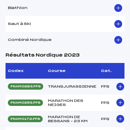
Biathlon
Saut à Ski
Combiné Nordique
Résultats Nordique 2023
Codex
Course
Cat.
TRANSJURASSIENNE
FFS
FNAM0283.FFS
MARATHON DES
FFS
FNAM0253.FFS
NEIGES
MARATHON DE
FFS
FNAM0172.FFS
BESSANS – 23 KM