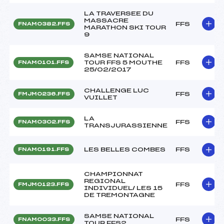
LA TRAVERSEE DU
MASSACRE
FFS
FNAM0382.FFS
MARATHON SKI TOUR
9
SAMSE NATIONAL
TOUR FFS 5 MOUTHE
FFS
FNAM0101.FFS
25/02/2017
CHALLENGE LUC
FFS
FMJM0236.FFS
VUILLET
LA
FFS
FNAM0302.FFS
TRANSJURASSIENNE
LES BELLES COMBES
FFS
FNAM0191.FFS
CHAMPIONNAT
REGIONAL
FFS
FMJM0123.FFS
INDIVIDUEL/ LES 15
DE TREMONTAGNE
SAMSE NATIONAL
FFS
FNAM0033.FFS
TOUR FFS2