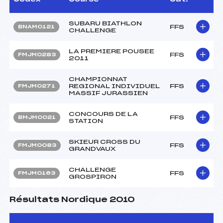
SUBARU BIATHLON
FFS
BNAM0121
CHALLENGE
LA PREMIERE POUSEE
FFS
FMJM0283
2011
CHAMPIONNAT
REGIONAL INDIVIDUEL
FFS
FMJM0271
MASSIF JURASSIEN
CONCOURS DE LA
FFS
BMJM0021
STATION
SKIEUR CROSS DU
FFS
FMJM0083
GRANDVAUX
CHALLENGE
FFS
FMJM0163
GROSPIRON
Résultats Nordique 2010