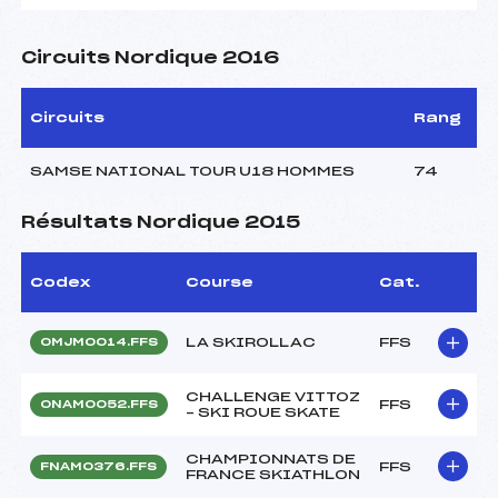
Circuits Nordique 2016
Circuits
Rang
SAMSE NATIONAL TOUR U18 HOMMES
74
Résultats Nordique 2015
Codex
Course
Cat.
LA SKIROLLAC
FFS
OMJM0014.FFS
CHALLENGE VITTOZ
FFS
ONAM0052.FFS
– SKI ROUE SKATE
CHAMPIONNATS DE
FFS
FNAM0376.FFS
FRANCE SKIATHLON