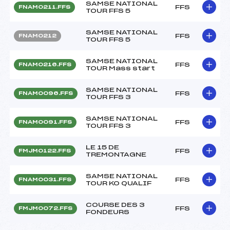
SAMSE NATIONAL
FFS
FNAM0211.FFS
TOUR FFS 5
SAMSE NATIONAL
FFS
FNAM0212
TOUR FFS 5
SAMSE NATIONAL
FFS
FNAM0216.FFS
TOUR Mass start
SAMSE NATIONAL
FFS
FNAM0096.FFS
TOUR FFS 3
SAMSE NATIONAL
FFS
FNAM0091.FFS
TOUR FFS 3
LE 15 DE
FFS
FMJM0122.FFS
TREMONTAGNE
SAMSE NATIONAL
FFS
FNAM0031.FFS
TOUR KO QUALIF
COURSE DES 3
FFS
FMJM0072.FFS
FONDEURS