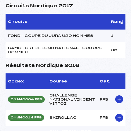
Circuits Nordique 2017
Circuits
Rang
FOND – COUPE DU JURA U20 HOMMES
1
SAMSE SKI DE FOND NATIONAL TOUR U20
36
HOMMES
Résultats Nordique 2016
Codex
Course
Cat.
CHALLENGE
NATIONAL VINCENT
FFS
ONAM0064.FFS
VITTOZ
SKIROLLAC
FFS
OMJM0014.FFS