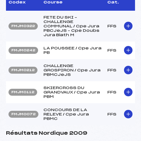
Codex
Course
Cat.
FETE DU SKI –
CHALLENGE
COMMUNAL / Cpe Jura
FFS
FMJM0322
PBCJeJS – Cpe Doubs
Jura Biath M
LA POUSSEE / Cpe Jura
FFS
FMJM0242
PB
CHALLENGE
GROSPIRON / Cpe Jura
FFS
FMJM0212
PBMCJeJS
SKIERCROSS DU
GRANDVAUX / Cpe Jura
FFS
FMJM0112
PBM
CONCOURS DE LA
RELEVE / Cpe Jura
FFS
FMJM0072
PBMC
Résultats Nordique 2009