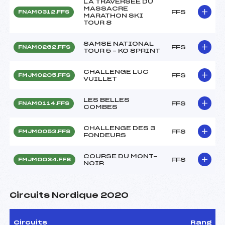
LA TRAVERSEE DU
MASSACRE
FFS
FNAM0312.FFS
MARATHON SKI
TOUR 8
SAMSE NATIONAL
FFS
FNAM0262.FFS
TOUR 5 – KO SPRINT
CHALLENGE LUC
FFS
FMJM0205.FFS
VUILLET
LES BELLES
FFS
FNAM0114.FFS
COMBES
CHALLENGE DES 3
FFS
FMJM0053.FFS
FONDEURS
COURSE DU MONT-
FFS
FMJM0034.FFS
NOIR
Circuits Nordique 2020
Circuits
Rang