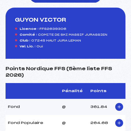
GUYON VICTOR
foi(s) le ski
Licence :
FFS2639306
Comité :
COMITE DE SKI MASSIF JURASSIEN
Club :
07245 HAUT JURA LEMAN
Val. Lic. :
Oui
Points Nordique FFS (5ème liste FFS
2026)
Pénalité
Points
Fond
@
361.84
Fond Populaire
@
264.68