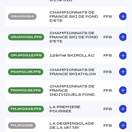
CHAMPIONNATS DE
FRANCE SKI DE FOND
FFS
ONAM0024
D'ETE
CHAMPIONNATS DE
FRANCE SKI DE FOND
FFS
ONAM0021.FFS
D'ETE
12ème SKIROLLAC
FFS
OMJM0012.FFS
CHAMPIONNATS DE
FFS
FNAM0135.FFS
FRANCE SKIATHLON
CHAMPIONNATS DE
FRANCE
FFS
FNAM0132.FFS
INDIVIDUELS FOND
LA PREMIERE
FFS
FMJM0345.FFS
POUSSEE
LA DEGRINGOLADE
FFS
FMJM0336
DE LA VATTAY