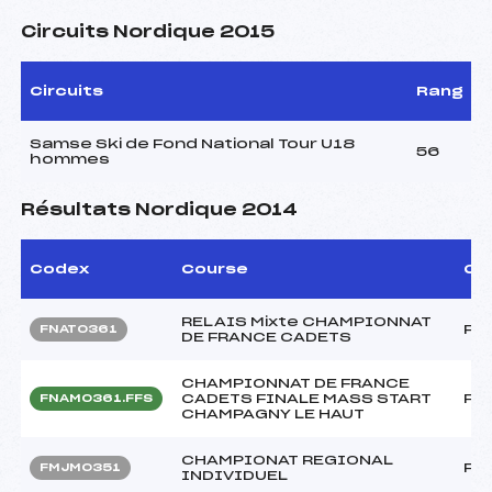
Circuits Nordique 2015
Circuits
Rang
Samse Ski de Fond National Tour U18
56
hommes
Résultats Nordique 2014
Codex
Course
Ca
RELAIS Mixte CHAMPIONNAT
FF
FNAT0361
DE FRANCE CADETS
CHAMPIONNAT DE FRANCE
CADETS FINALE MASS START
FF
FNAM0361.FFS
CHAMPAGNY LE HAUT
CHAMPIONAT REGIONAL
FF
FMJM0351
INDIVIDUEL