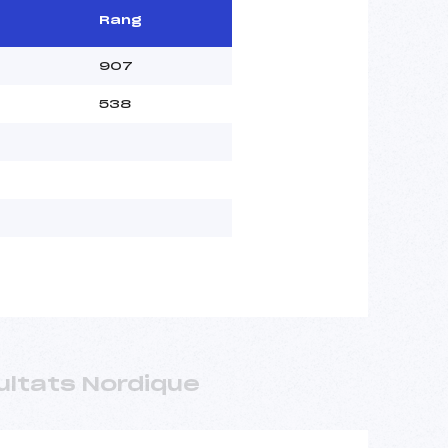
Rang
907
538
ultats Nordique