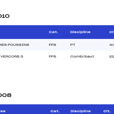
010
Cat.
Discipline
Cl
MES POUSSINS
FFS
PT
4
t VERCORS 3
FFS
Combi Saut
2
2008
rse
Cat.
Discipline
Clt.