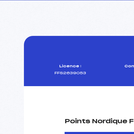
Licence :
Com
FFS2639053
Points Nordique F