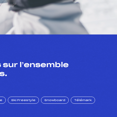
 sur l’ensemble
s.
ue
Ski Freestyle
Snowboard
Télémark