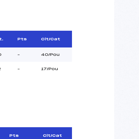
t.
Pts
Clt/Cat
0
–
40/Pou
2
–
17/Pou
Pts
Clt/Cat