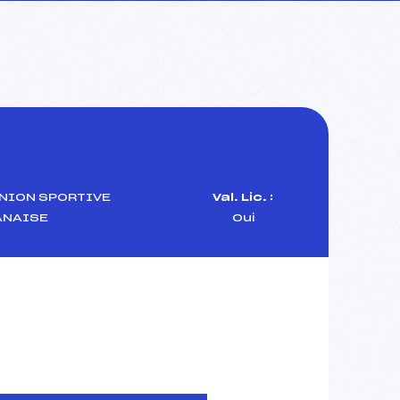
NION SPORTIVE
Val. Lic. :
ANAISE
Oui