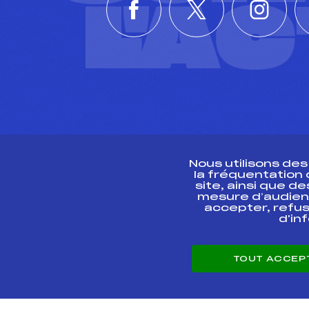
L'A
Nous utilisons de
la fréquentation
site, ainsi que 
R
mesure d’audien
accepter, refus
d'in
CONTACT
TOUT ACCEP
ESPACE PRESSE