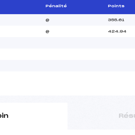
Pénalité
Points
@
355.61
@
424.94
pin
Rés