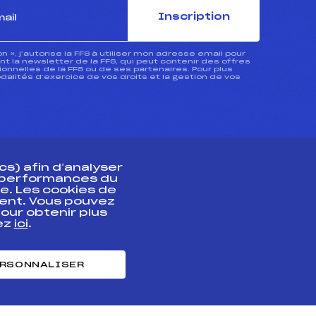
Inscription
ion », j’autorise la FFS à utiliser mon adresse email pour
 la newsletter de la FFS, qui peut contenir des offres
nnelles de la FFS ou de ses partenaires. Pour plus
dalités d’exercice de vos droits et la gestion de vos
s) afin d’analyser
s performances du
e. Les cookies de
ent. Vous pouvez
athlète
our obtenir plus
uez
ici
.
t professionnel
e et chronométrage
RSONNALISER
nt des habiletés