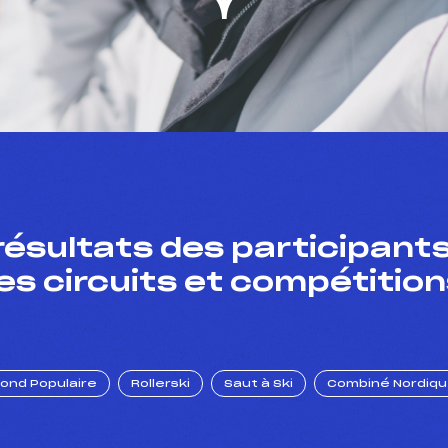
résultats des participants
es circuits et compétition
Fond Populaire
Rollerski
Saut à Ski
Combiné Nordiq