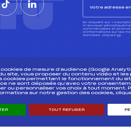
CTU
En cliquant sur « inscript
m’envoyer périodiquement
commerciales et promotio
d’informations sur les mo
données, cliquez
ici
s cookies de mesure d’audience (Google Analytic
 du site, vous proposer du contenu vidéo et le
des cookies permettant le fonctionnement du sit
essources
ce ne sont déposés qu’avec votre consentem
Pass’Neige
Pôle vie de l’
er ou personnaliser vos choix à tout moment. P
formations sur notre gestion des cookies, cliq
Projet sportif fédéral
Enseignemen
Projet de performance fédéral
Informatiqu
Antidopage
Circuits
TER
TOUT REFUSER
PE
Pôle Développement, Formation, Suivi
Carrières
Scientifique
Développeme
Listes ministérielles
mentales