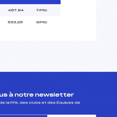
467.94
7/Mic
533.25
3/Mic
s à notre newsletter
de la FFS, des clubs et des Équipes de