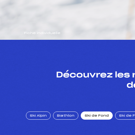
Fiche individuelle
Découvrez les 
d
Ski Alpin
Biathlon
Ski de Fond
Ski de 