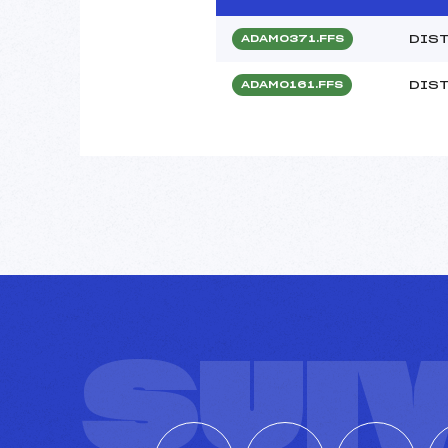
DIST
ADAM0371.FFS
DIST
ADAM0161.FFS
SUI