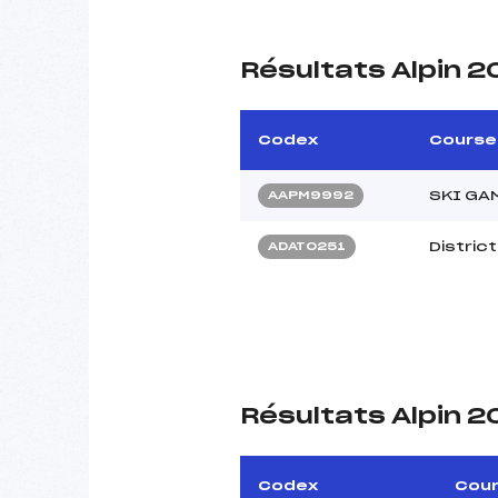
Résultats Alpin 2
Codex
Course
SKI GA
AAPM9992
Distric
ADAT0251
Résultats Alpin 
Codex
Cou