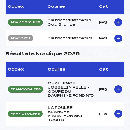
Codex
Course
Cat.
District VERCORS 1
FFS
ADAM0051.FFS
Coq Bronze
District VERCORS 3
FFS
ADAT0251
Résultats Nordique 2025
Codex
Course
Cat.
CHALLENGE
JOSSELIN PELLE –
FFS
FDAM0054.FFS
COUPE DU
DAUPHINE FOND N°5
LA FOULEE
BLANCHE –
FFS
FNAM0101.FFS
MARATHON SKI
TOUR 3