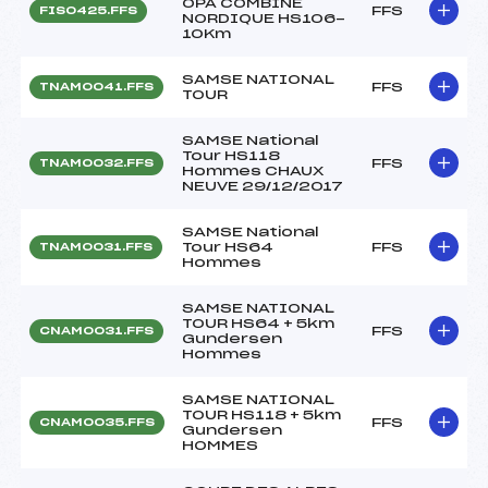
OPA COMBINE
FFS
FIS0425.FFS
NORDIQUE HS106-
10Km
SAMSE NATIONAL
FFS
TNAM0041.FFS
TOUR
SAMSE National
Tour HS118
FFS
TNAM0032.FFS
Hommes CHAUX
NEUVE 29/12/2017
SAMSE National
Tour HS64
FFS
TNAM0031.FFS
Hommes
SAMSE NATIONAL
TOUR HS64 + 5km
FFS
CNAM0031.FFS
Gundersen
Hommes
SAMSE NATIONAL
TOUR HS118 + 5km
FFS
CNAM0035.FFS
Gundersen
HOMMES