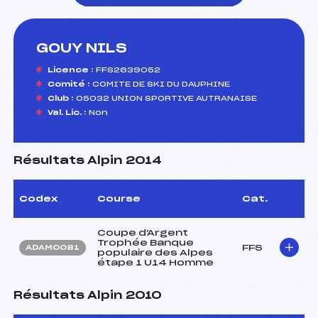
GOUY NILS
foi(s) le ski
Licence :
FFS2639052
Comité :
COMITE DE SKI DU DAUPHINE
Club :
05032 UNION SPORTIVE AUTRANAISE
Val. Lic. :
Non
Résultats Alpin 2014
Codex
Course
Cat.
Coupe d'Argent
Trophée Banque
FFS
ADAM0081
populaire des Alpes
étape 1 U14 Homme
Résultats Alpin 2010