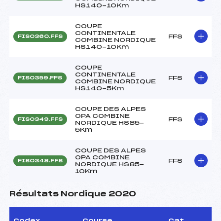
HS140-10Km
COUPE
CONTINENTALE
FFS
FIS0360.FFS
COMBINE NORDIQUE
HS140-10Km
COUPE
CONTINENTALE
FFS
FIS0359.FFS
COMBINE NORDIQUE
HS140-5Km
COUPE DES ALPES
OPA COMBINE
FFS
FIS0349.FFS
NORDIQUE HS85-
5Km
COUPE DES ALPES
OPA COMBINE
FFS
FIS0348.FFS
NORDIQUE HS85-
10Km
Résultats Nordique 2020
Codex
Course
Cat.