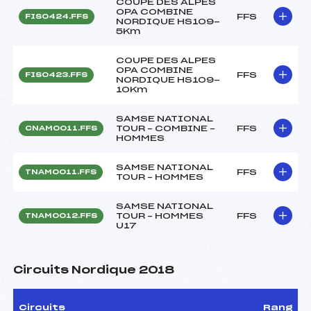
COUPE DES ALPES
OPA COMBINE
FFS
FIS0424.FFS
NORDIQUE HS109-
5Km
COUPE DES ALPES
OPA COMBINE
FFS
FIS0423.FFS
NORDIQUE HS109-
10Km
SAMSE NATIONAL
TOUR – COMBINE –
FFS
CNAM0011.FFS
HOMMES
SAMSE NATIONAL
FFS
TNAM0011.FFS
TOUR – HOMMES
SAMSE NATIONAL
TOUR – HOMMES
FFS
TNAM0012.FFS
U17
Circuits Nordique 2018
Circuits
Rang