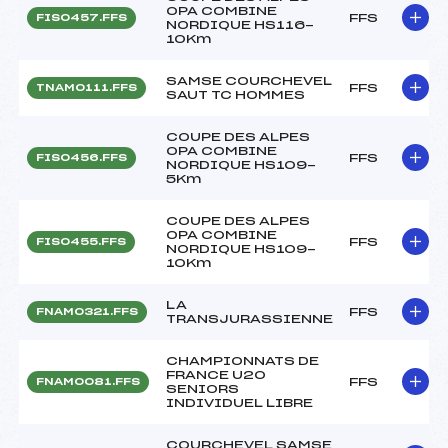
OPA COMBINE
FFS
FIS0457.FFS
NORDIQUE HS116-
10Km
SAMSE COURCHEVEL
FFS
TNAM0111.FFS
SAUT TC HOMMES
COUPE DES ALPES
OPA COMBINE
FFS
FIS0456.FFS
NORDIQUE HS109-
5Km
COUPE DES ALPES
OPA COMBINE
FFS
FIS0455.FFS
NORDIQUE HS109-
10Km
LA
FFS
FNAM0321.FFS
TRANSJURASSIENNE
CHAMPIONNATS DE
FRANCE U20
FFS
FNAM0081.FFS
SENIORS
INDIVIDUEL LIBRE
COURCHEVEL SAMSE