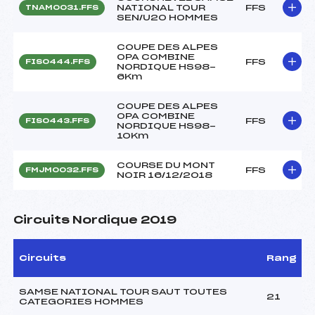
NATIONAL TOUR
FFS
TNAM0031.FFS
SEN/U20 HOMMES
COUPE DES ALPES
OPA COMBINE
FFS
FIS0444.FFS
NORDIQUE HS98-
6Km
COUPE DES ALPES
OPA COMBINE
FFS
FIS0443.FFS
NORDIQUE HS98-
10Km
COURSE DU MONT
FFS
FMJM0032.FFS
NOIR 16/12/2018
Circuits Nordique 2019
Circuits
Rang
SAMSE NATIONAL TOUR SAUT TOUTES
21
CATEGORIES HOMMES