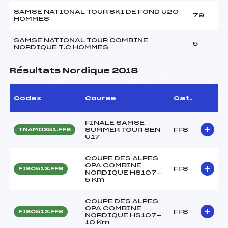
SAMSE NATIONAL TOUR SKI DE FOND U20
79
HOMMES
SAMSE NATIONAL TOUR COMBINE
5
NORDIQUE T.C HOMMES
Résultats Nordique 2018
Codex
Course
Cat.
FINALE SAMSE
SUMMER TOUR SEN
FFS
TNAM0351.FFS
U17
COUPE DES ALPES
OPA COMBINE
FFS
FIS0513.FFS
NORDIQUE HS107-
5 Km
COUPE DES ALPES
OPA COMBINE
FFS
FIS0512.FFS
NORDIQUE HS107-
10 Km