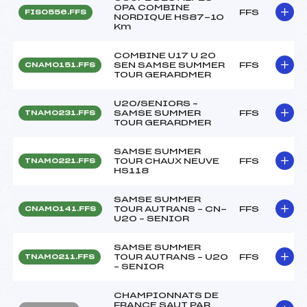
OPA COMBINE
FFS
FIS0556.FFS
NORDIQUE HS87-10
Km
COMBINE U17 U 20
SEN SAMSE SUMMER
FFS
CNAM0151.FFS
TOUR GERARDMER
U20/SENIORS –
SAMSE SUMMER
FFS
TNAM0231.FFS
TOUR GERARDMER
SAMSE SUMMER
TOUR CHAUX NEUVE
FFS
TNAM0221.FFS
HS118
SAMSE SUMMER
TOUR AUTRANS – CN-
FFS
CNAM0141.FFS
U20 – SENIOR
SAMSE SUMMER
TOUR AUTRANS – U20
FFS
TNAM0211.FFS
– SENIOR
CHAMPIONNATS DE
FRANCE SAUT PAR