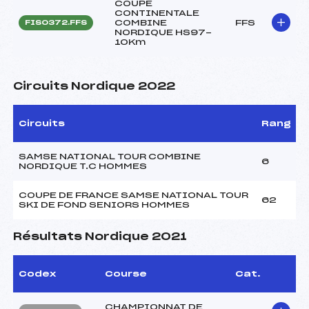
COUPE
CONTINENTALE
COMBINE
FFS
FIS0372.FFS
NORDIQUE HS97-
10Km
Circuits Nordique 2022
Circuits
Rang
SAMSE NATIONAL TOUR COMBINE
6
NORDIQUE T.C HOMMES
COUPE DE FRANCE SAMSE NATIONAL TOUR
62
SKI DE FOND SENIORS HOMMES
Résultats Nordique 2021
Codex
Course
Cat.
CHAMPIONNAT DE