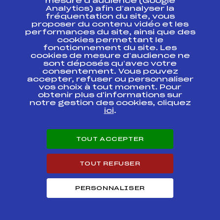
mesure d’audience (Google
SAMSE NATIONAL
Analytics) afin d’analyser la
TOUR JEUNES HS60
FFS
TNAM0021.FFS
fréquentation du site, vous
HOMMES CHAUX
proposer du contenu vidéo et les
NEUVE 30/12/2016
performances du site, ainsi que des
cookies permettant le
SAMSE National
fonctionnement du site. Les
Tour U17 Combine
FFS
CNAM0014.FFS
cookies de mesure d’audience ne
Nordique
sont déposés qu’avec votre
consentement. Vous pouvez
accepter, refuser ou personnaliser
SAMSE NATIONAL
TOUR AUTRANS
FFS
vos choix à tout moment. Pour
TNAM0011.FFS
SAUT SPECIAL
obtenir plus d'informations sur
notre gestion des cookies, cliquez
ici
.
Circuits Nordique 2017
TOUT ACCEPTER
Circuits
Rang
TOUT REFUSER
SAMSE SAUT NATIONAL TOUR U17 HOMMES
19
PERSONNALISER
SAMSE SAUT NATIONAL TOUR A SENIORS
36
HOMMES