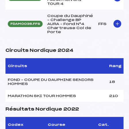
TOUR 4
Coupe du Dauphiné
– Challenge BP
AURA – Fond N°4
FFS
FDAM0035.FFS
Chartreuse Col de
Porte
Circuits Nordique 2024
Circuits
Rang
FOND – COUPE DU DAUPHINE SENIORS
18
HOMMES
MARATHON SKI TOUR HOMMES
210
Résultats Nordique 2022
Codex
Course
Cat.