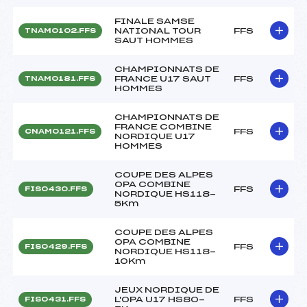
FINALE SAMSE
NATIONAL TOUR
FFS
TNAM0102.FFS
SAUT HOMMES
CHAMPIONNATS DE
FRANCE U17 SAUT
FFS
TNAM0181.FFS
HOMMES
CHAMPIONNATS DE
FRANCE COMBINE
FFS
CNAM0121.FFS
NORDIQUE U17
HOMMES
COUPE DES ALPES
OPA COMBINE
FFS
FIS0430.FFS
NORDIQUE HS118-
5Km
COUPE DES ALPES
OPA COMBINE
FFS
FIS0429.FFS
NORDIQUE HS118-
10Km
JEUX NORDIQUE DE
L'OPA U17 HS80-
FFS
FIS0431.FFS