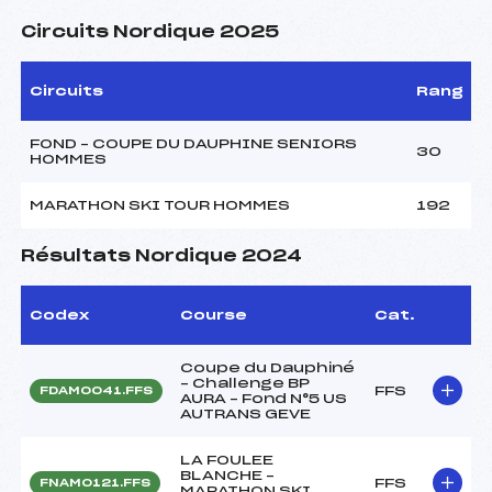
Circuits Nordique 2025
Circuits
Rang
FOND – COUPE DU DAUPHINE SENIORS
30
HOMMES
MARATHON SKI TOUR HOMMES
192
Résultats Nordique 2024
Codex
Course
Cat.
Coupe du Dauphiné
– Challenge BP
FFS
FDAM0041.FFS
AURA – Fond N°5 US
AUTRANS GEVE
LA FOULEE
BLANCHE –
FFS
FNAM0121.FFS
MARATHON SKI