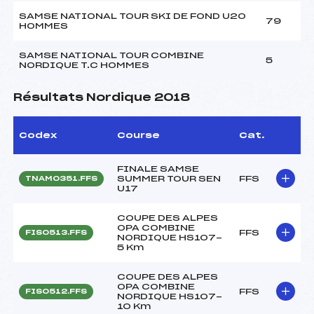
SAMSE NATIONAL TOUR SKI DE FOND U20
79
HOMMES
SAMSE NATIONAL TOUR COMBINE
5
NORDIQUE T.C HOMMES
Résultats Nordique 2018
Codex
Course
Cat.
FINALE SAMSE
SUMMER TOUR SEN
FFS
TNAM0351.FFS
U17
COUPE DES ALPES
OPA COMBINE
FFS
FIS0513.FFS
NORDIQUE HS107-
5 Km
COUPE DES ALPES
OPA COMBINE
FFS
FIS0512.FFS
NORDIQUE HS107-
10 Km