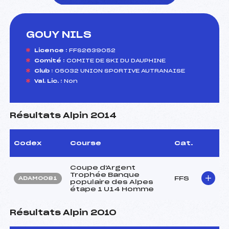
GOUY NILS
foi(s) le ski
Licence :
FFS2639052
Comité :
COMITE DE SKI DU DAUPHINE
Club :
05032 UNION SPORTIVE AUTRANAISE
Val. Lic. :
Non
Résultats Alpin 2014
Codex
Course
Cat.
Coupe d'Argent
Trophée Banque
FFS
ADAM0081
populaire des Alpes
étape 1 U14 Homme
Résultats Alpin 2010