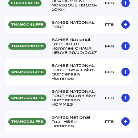
OPA COMBINE
FFS
FIS0425.FFS
NORDIQUE HS106-
10Km
SAMSE NATIONAL
FFS
TNAM0041.FFS
TOUR
SAMSE National
Tour HS118
FFS
TNAM0032.FFS
Hommes CHAUX
NEUVE 29/12/2017
SAMSE NATIONAL
TOUR HS64 + 5km
FFS
CNAM0031.FFS
Gundersen
Hommes
SAMSE NATIONAL
TOUR HS118 + 5km
FFS
CNAM0035.FFS
Gundersen
HOMMES
SAMSE National
Tour HS64
FFS
TNAM0031.FFS
Hommes