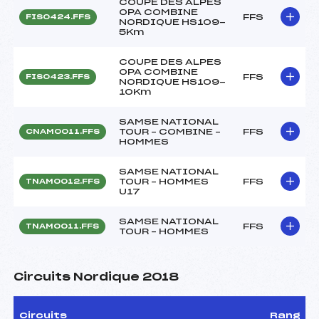
COUPE DES ALPES
OPA COMBINE
FFS
FIS0424.FFS
NORDIQUE HS109-
5Km
COUPE DES ALPES
OPA COMBINE
FFS
FIS0423.FFS
NORDIQUE HS109-
10Km
SAMSE NATIONAL
TOUR – COMBINE –
FFS
CNAM0011.FFS
HOMMES
SAMSE NATIONAL
TOUR – HOMMES
FFS
TNAM0012.FFS
U17
SAMSE NATIONAL
FFS
TNAM0011.FFS
TOUR – HOMMES
Circuits Nordique 2018
Circuits
Rang