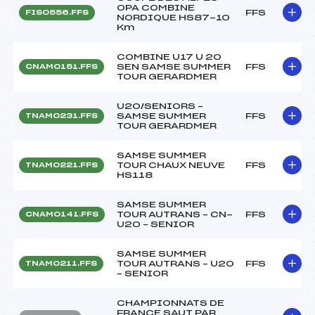
OPA COMBINE
FFS
FIS0556.FFS
NORDIQUE HS87-10
Km
COMBINE U17 U 20
SEN SAMSE SUMMER
FFS
CNAM0151.FFS
TOUR GERARDMER
U20/SENIORS –
SAMSE SUMMER
FFS
TNAM0231.FFS
TOUR GERARDMER
SAMSE SUMMER
TOUR CHAUX NEUVE
FFS
TNAM0221.FFS
HS118
SAMSE SUMMER
TOUR AUTRANS – CN-
FFS
CNAM0141.FFS
U20 – SENIOR
SAMSE SUMMER
TOUR AUTRANS – U20
FFS
TNAM0211.FFS
– SENIOR
CHAMPIONNATS DE
FRANCE SAUT PAR