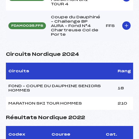
TOUR 4
Coupe du Dauphiné
– Challenge BP
AURA – Fond N°4
FFS
FDAM0035.FFS
Chartreuse Col de
Porte
Circuits Nordique 2024
Circuits
Rang
FOND – COUPE DU DAUPHINE SENIORS
18
HOMMES
MARATHON SKI TOUR HOMMES
210
Résultats Nordique 2022
Codex
Course
Cat.