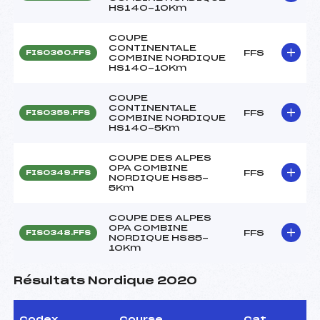
HS140-10Km
COUPE
CONTINENTALE
FFS
FIS0360.FFS
COMBINE NORDIQUE
HS140-10Km
COUPE
CONTINENTALE
FFS
FIS0359.FFS
COMBINE NORDIQUE
HS140-5Km
COUPE DES ALPES
OPA COMBINE
FFS
FIS0349.FFS
NORDIQUE HS85-
5Km
COUPE DES ALPES
OPA COMBINE
FFS
FIS0348.FFS
NORDIQUE HS85-
10Km
Résultats Nordique 2020
Codex
Course
Cat.