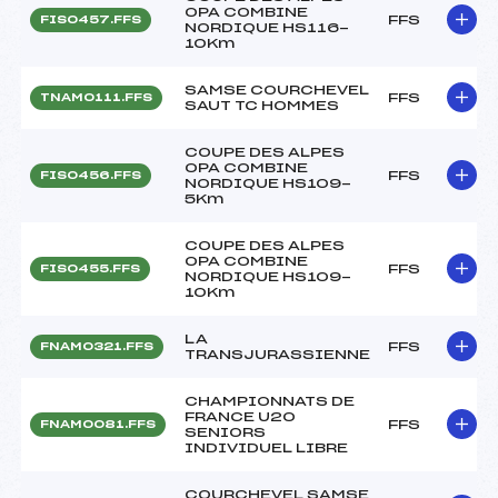
OPA COMBINE
FFS
FIS0457.FFS
NORDIQUE HS116-
10Km
SAMSE COURCHEVEL
FFS
TNAM0111.FFS
SAUT TC HOMMES
COUPE DES ALPES
OPA COMBINE
FFS
FIS0456.FFS
NORDIQUE HS109-
5Km
COUPE DES ALPES
OPA COMBINE
FFS
FIS0455.FFS
NORDIQUE HS109-
10Km
LA
FFS
FNAM0321.FFS
TRANSJURASSIENNE
CHAMPIONNATS DE
FRANCE U20
FFS
FNAM0081.FFS
SENIORS
INDIVIDUEL LIBRE
COURCHEVEL SAMSE