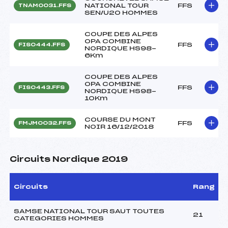
NATIONAL TOUR
FFS
TNAM0031.FFS
SEN/U20 HOMMES
COUPE DES ALPES
OPA COMBINE
FFS
FIS0444.FFS
NORDIQUE HS98-
6Km
COUPE DES ALPES
OPA COMBINE
FFS
FIS0443.FFS
NORDIQUE HS98-
10Km
COURSE DU MONT
FFS
FMJM0032.FFS
NOIR 16/12/2018
Circuits Nordique 2019
Circuits
Rang
SAMSE NATIONAL TOUR SAUT TOUTES
21
CATEGORIES HOMMES