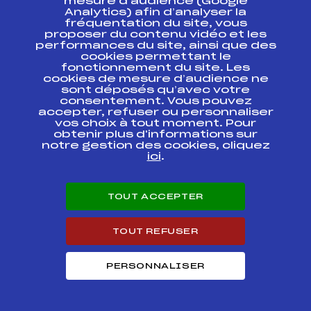
mesure d’audience (Google
TOUR JEUNES HS60
Analytics) afin d’analyser la
Gundersen 5km
FFS
CNAM0025.FFS
fréquentation du site, vous
CHAUX NEUVE
proposer du contenu vidéo et les
30/12/2016
performances du site, ainsi que des
cookies permettant le
SAMSE National
fonctionnement du site. Les
Tour U17 Combine
FFS
CNAM0014.FFS
cookies de mesure d’audience ne
Nordique
sont déposés qu’avec votre
consentement. Vous pouvez
accepter, refuser ou personnaliser
SAMSE NATIONAL
TOUR AUTRANS
FFS
vos choix à tout moment. Pour
TNAM0011.FFS
SAUT SPECIAL
obtenir plus d'informations sur
notre gestion des cookies, cliquez
ici
.
Circuits Nordique 2017
TOUT ACCEPTER
Circuits
Rang
TOUT REFUSER
SAMSE SAUT NATIONAL TOUR U17 HOMMES
19
PERSONNALISER
SAMSE SAUT NATIONAL TOUR A SENIORS
36
HOMMES