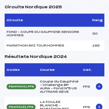
Circuits Nordique 2025
Circuits
Rang
FOND – COUPE DU DAUPHINE SENIORS
30
HOMMES
MARATHON SKI TOUR HOMMES
192
Résultats Nordique 2024
Codex
Course
Cat.
Coupe du Dauphiné
– Challenge BP
FFS
FDAM0041.FFS
AURA – Fond N°5 US
AUTRANS GEVE
LA FOULEE
BLANCHE –
FFS
FNAM0121.FFS
MARATHON SKI