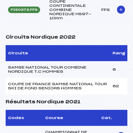
COUPE
CONTINENTALE
COMBINE
FFS
FIS0372.FFS
NORDIQUE HS97-
10Km
Circuits Nordique 2022
Circuits
Rang
SAMSE NATIONAL TOUR COMBINE
6
NORDIQUE T.C HOMMES
COUPE DE FRANCE SAMSE NATIONAL TOUR
62
SKI DE FOND SENIORS HOMMES
Résultats Nordique 2021
Codex
Course
Cat.
CHAMPIONNAT DE